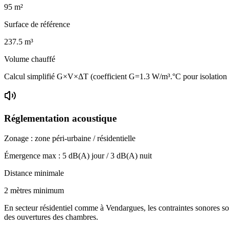
95
m²
Surface de référence
237.5
m³
Volume chauffé
Calcul simplifié G×V×ΔT (coefficient G=1.3 W/m³.°C pour isolatio
Réglementation acoustique
Zonage :
zone péri-urbaine / résidentielle
Émergence max :
5
dB(A) jour /
3
dB(A) nuit
Distance minimale
2 mètres minimum
En secteur résidentiel comme à Vendargues, les contraintes sonores son
des ouvertures des chambres.