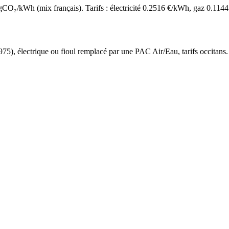
O₂/kWh (mix français). Tarifs : électricité
0.2516
€/kWh, gaz
0.1144
975
),
électrique ou fioul
remplacé par une PAC Air/Eau,
tarifs occitans
.