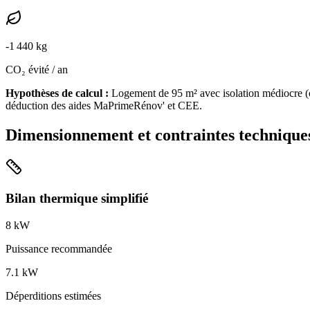
-
1 440
kg
CO₂ évité / an
Hypothèses de calcul :
Logement de
95
m² avec isolation
médiocre
(
déduction des aides MaPrimeRénov' et CEE.
Dimensionnement et contraintes technique
Bilan thermique simplifié
8
kW
Puissance recommandée
7.1
kW
Déperditions estimées