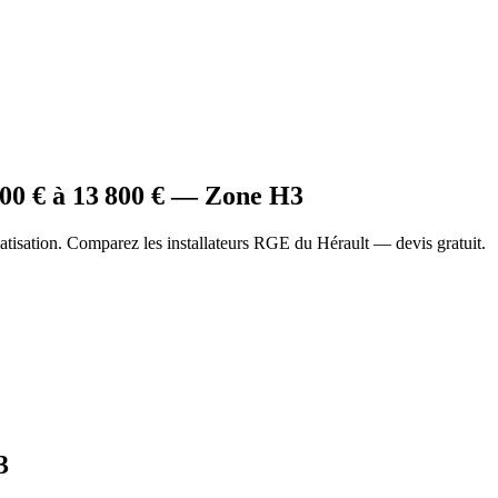
600
€ à
13 800
€ — Zone
H3
tisation. Comparez les installateurs RGE du Hérault — devis gratuit.
3