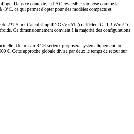
auffage. Dans ce contexte, la PAC réversible s'impose comme la
s à -3°C, ce qui permet d'opter pour des modèles compacts et
é de 237.5 m³. Calcul simplifié G×V×ΔT (coefficient G=1.3 W/m³.°C
oids. Ce dimensionnement convient à la majorité des configurations
 actuelle. Un artisan RGE sérieux proposera systématiquement un
 €. Cette approche globale divise par deux le temps de retour sur