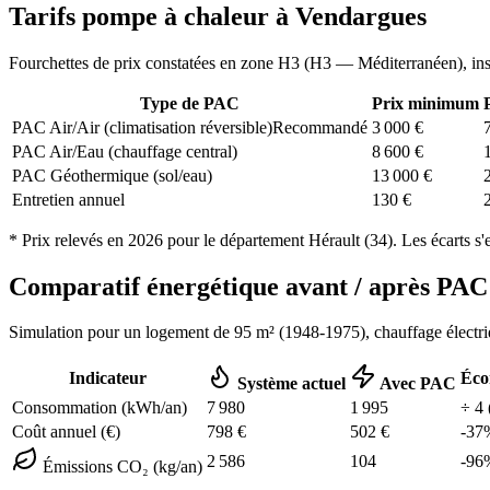
Tarifs pompe à chaleur à
Vendargues
Fourchettes de prix constatées en zone
H3
(
H3 — Méditerranéen
), in
Type de PAC
Prix minimum
PAC Air/Air (climatisation réversible)
Recommandé
3 000
€
PAC Air/Eau (chauffage central)
8 600
€
PAC Géothermique (sol/eau)
13 000
€
Entretien annuel
130
€
* Prix relevés en
2026
pour le département
Hérault
(
34
). Les écarts s'
Comparatif énergétique avant / après P
Simulation pour un logement de
95
m² (
1948-1975
), chauffage
électr
Indicateur
Éco
Système actuel
Avec PAC
Consommation (kWh/an)
7 980
1 995
÷
4
Coût annuel (€)
798
€
502
€
-
37
2 586
104
-
96
Émissions CO₂ (kg/an)