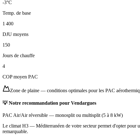
-3
°C
Temp. de base
1 400
DJU moyens
150
Jours de chauffe
4
COP moyen PAC
Zone de plaine
—
conditions optimales pour les PAC aérothermi
💡 Notre recommandation pour
Vendargues
PAC Air/Air réversible
—
monosplit ou multisplit
(
5 à 8 kW
)
Le climat H3 — Méditerranéen de votre secteur permet d'opter pour une
remarquable.