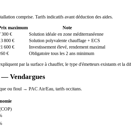
stallation comprise. Tarifs indicatifs avant déduction des aides.
Prix maximum
Note
7 300
€
Solution idéale en zone méditerranéenne
13 800
€
Solution polyvalente chauffage + ECS
21 600
€
Investissement élevé, rendement maximal
260
€
Obligatoire tous les 2 ans minimum
expliquent par la surface à chauffer, le type d'émetteurs existants et la di
AC —
Vendargues
ique ou fioul
→ PAC Air/Eau,
tarifs occitans
.
nomie
(COP)
%
%