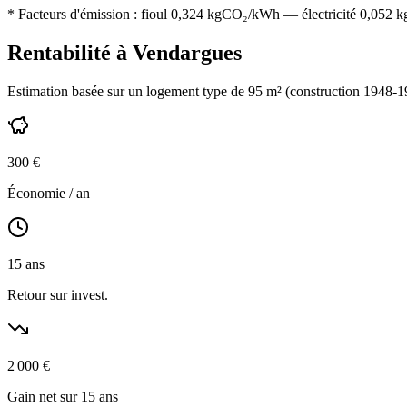
* Facteurs d'émission :
fioul 0,324
kgCO₂/kWh — électricité 0,052 kgC
Rentabilité à
Vendargues
Estimation basée sur un logement type de
95
m² (construction
1948-1
300
€
Économie / an
15
ans
Retour sur invest.
2 000
€
Gain net sur 15 ans