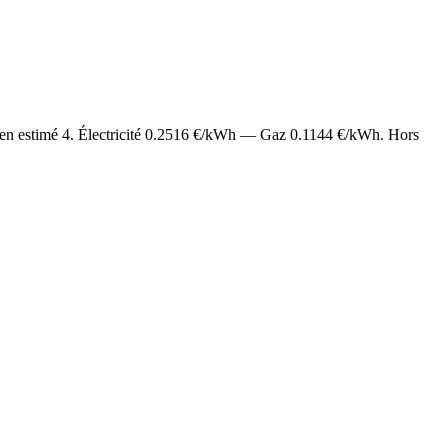
en estimé
4
. Électricité
0.2516
€/kWh — Gaz
0.1144
€/kWh. Hors