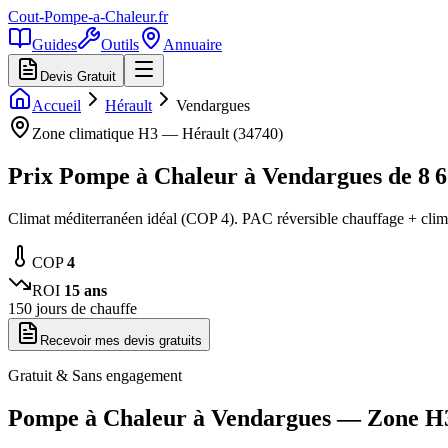
Cout-Pompe-a-Chaleur
.fr
Guides
Outils
Annuaire
Devis Gratuit
Accueil
Hérault
Vendargues
Zone climatique
H3
—
Hérault
(
34740
)
Prix Pompe à Chaleur à
Vendargues
de
8 
Climat méditerranéen idéal (COP 4). PAC réversible chauffage + clima
COP
4
ROI
15
ans
150
jours de chauffe
Recevoir mes devis gratuits
Gratuit & Sans engagement
Pompe à Chaleur à
Vendargues
— Zone
H