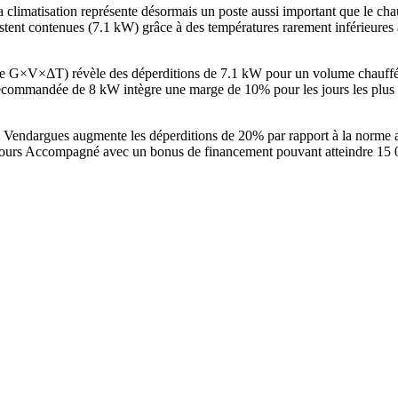
 climatisation représente désormais un poste aussi important que le ch
restent contenues (7.1 kW) grâce à des températures rarement inférieure
ode G×V×ΔT) révèle des déperditions de 7.1 kW pour un volume chauff
ommandée de 8 kW intègre une marge de 10% pour les jours les plus fr
à Vendargues augmente les déperditions de 20% par rapport à la norme
ours Accompagné avec un bonus de financement pouvant atteindre 15 000