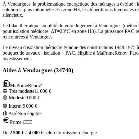
À Vendargues, la problématique énergétique des ménages a évolué : la
solution la plus rationnelle. En zone H3, les déperditions hivernales 
silencieux.
Le bilan thermique simplifié de votre logement à Vendargues (méth
pour isolation médiocre, ΔT=23°C en zone H3). La puissance PAC rec
rencontrées à Vendargues.
Le niveau d'isolation médiocre typique des constructions 1948-1975 
bouquet de travaux : isolation + PAC, éligible à MaPrimeRénov' Parc
investissement.
Aides à
Vendargues
(
34740
)
MaPrimeRénov'
🔵 Très modeste
11 000
€
🟡 Modeste
9 000
€
🟣 Interm.
5 000
€
🔴 Aisé
Non éligible
Prime CEE
De
2 500
€
à
4 000
€
selon fournisseur d'énergie