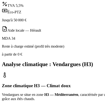
TVA
5,5%
Éco-PTZ
Jusqu'à
50 000
€
Aide locale —
Hérault
MDA 34
Reste à charge estimé (profil très modeste)
à partir de
0
€
Analyse climatique :
Vendargues
(
H3
)
Zone climatique
H3
— Climat
doux
Vendargues
se situe en zone
H3 — Méditerranéen
, caractérisée par
grâce aux étés chauds
.