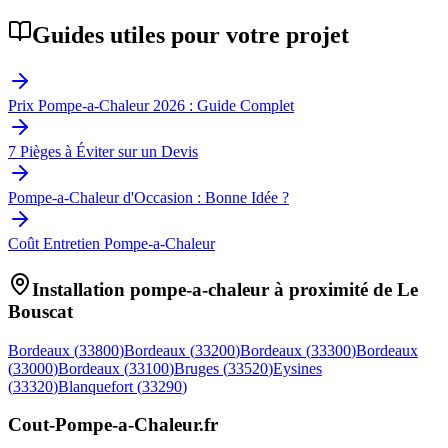
Guides utiles pour votre projet
Prix Pompe-a-Chaleur 2026 : Guide Complet
7 Pièges à Éviter sur un Devis
Pompe-a-Chaleur d'Occasion : Bonne Idée ?
Coût Entretien Pompe-a-Chaleur
Installation pompe-a-chaleur à proximité de
Le
Bouscat
Bordeaux
(
33800
)
Bordeaux
(
33200
)
Bordeaux
(
33300
)
Bordeaux
(
33000
)
Bordeaux
(
33100
)
Bruges
(
33520
)
Eysines
(
33320
)
Blanquefort
(
33290
)
Cout-Pompe-a-Chaleur
.fr