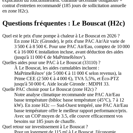
explication du fonctionnement. Garantie décennale obligatoire +
contrat d'entretien recommandé (185 jours de sollicitation annuelle
en zone H2c).
Questions fréquentes :
Le Bouscat
(
H2c
)
Quel est le prix d'une pompe à chaleur à Le Bouscat en 2026 ?
En zone H2c (Gironde), le prix d'une PAC Air/Air varie de
3 500 € à 8 500 €. Pour une PAC Air/Eau, comptez de 10 000
€ à 16 000 € installation incluse, avant déduction des aides
(jusqu'à 11 000 € de MaPrimeRénov').
Quelles aides pour une PAC à Le Bouscat (33110) ?
À Le Bouscat, les aides cumulables incluent :
MaPrimeRénov' (de 5 000 € à 11 000 € selon revenus), la
Prime CEE (2 500 € à 4 000 €), TVA 5,5%, et Éco-PTZ
jusqu'à 50 000 €. Aide locale Gironde : MDPH 33.
Quelle PAC choisir pour Le Bouscat (zone H2c) ?
Notre analyse climatique recommande une PAC Air/Eau
basse température (bibloc basse température (45°C), 7 à 12
kW). En zone H2c — Sud-Ouest tempéré, une PAC Air/Eau
basse température offre le meilleur rapport performance/prix.
Avec un COP moyen de 3.5, elle couvre efficacement vos
besoins sur 185 jours de chauffe.
Quel retour sur investissement à Le Bouscat ?
Pour un logement de 115 m² à Le Bouscat, l'économie