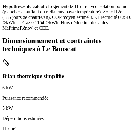
Hypothèses de calcul :
Logement de
115
m² avec isolation
bonne
(
plancher chauffant ou radiateurs basse température
). Zone
H2c
(
185
jours de chauffe/an). COP moyen estimé
3.5
. Électricité
0.2516
€/kWh — Gaz
0.1154
€/kWh. Hors déduction des aides
MaPrimeRénov' et CEE.
Dimensionnement et contraintes
techniques à
Le Bouscat
Bilan thermique simplifié
6
kW
Puissance recommandée
5
kW
Déperditions estimées
115
m²