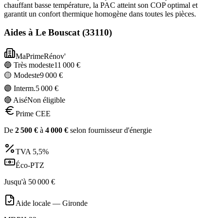
chauffant basse température, la PAC atteint son COP optimal et
garantit un confort thermique homogène dans toutes les pièces.
Aides à
Le Bouscat
(
33110
)
MaPrimeRénov'
🔵 Très modeste
11 000
€
🟡 Modeste
9 000
€
🟣 Interm.
5 000
€
🔴 Aisé
Non éligible
Prime CEE
De
2 500
€
à
4 000
€
selon fournisseur d'énergie
TVA
5,5%
Éco-PTZ
Jusqu'à
50 000
€
Aide locale —
Gironde