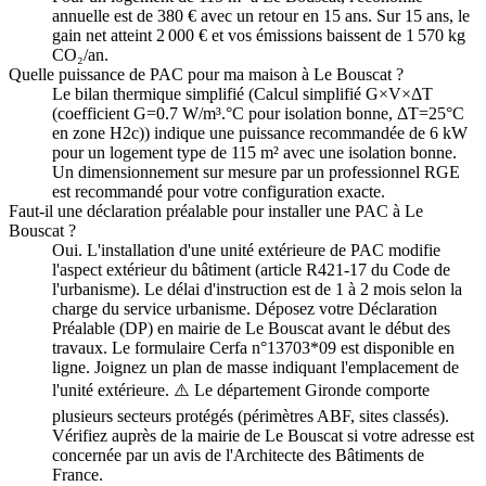
annuelle est de 380 € avec un retour en 15 ans. Sur 15 ans, le
gain net atteint 2 000 € et vos émissions baissent de 1 570 kg
CO₂/an.
Quelle puissance de PAC pour ma maison à Le Bouscat ?
Le bilan thermique simplifié (Calcul simplifié G×V×ΔT
(coefficient G=0.7 W/m³.°C pour isolation bonne, ΔT=25°C
en zone H2c)) indique une puissance recommandée de 6 kW
pour un logement type de 115 m² avec une isolation bonne.
Un dimensionnement sur mesure par un professionnel RGE
est recommandé pour votre configuration exacte.
Faut-il une déclaration préalable pour installer une PAC à Le
Bouscat ?
Oui. L'installation d'une unité extérieure de PAC modifie
l'aspect extérieur du bâtiment (article R421-17 du Code de
l'urbanisme). Le délai d'instruction est de 1 à 2 mois selon la
charge du service urbanisme. Déposez votre Déclaration
Préalable (DP) en mairie de Le Bouscat avant le début des
travaux. Le formulaire Cerfa n°13703*09 est disponible en
ligne. Joignez un plan de masse indiquant l'emplacement de
l'unité extérieure. ⚠️ Le département Gironde comporte
plusieurs secteurs protégés (périmètres ABF, sites classés).
Vérifiez auprès de la mairie de Le Bouscat si votre adresse est
concernée par un avis de l'Architecte des Bâtiments de
France.