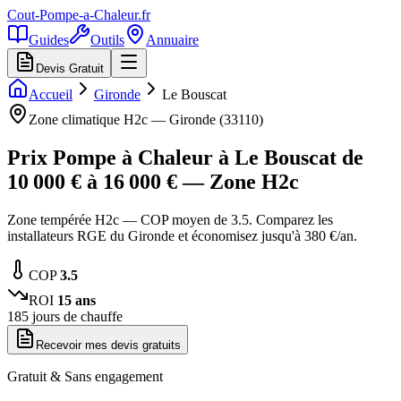
Cout-Pompe-a-Chaleur
.fr
Guides
Outils
Annuaire
Devis Gratuit
Accueil
Gironde
Le Bouscat
Zone climatique
H2c
—
Gironde
(
33110
)
Prix Pompe à Chaleur à
Le Bouscat
de
10 000
€ à
16 000
€ — Zone
H2c
Zone tempérée H2c — COP moyen de 3.5. Comparez les
installateurs RGE du Gironde et économisez jusqu'à 380 €/an.
COP
3.5
ROI
15
ans
185
jours de chauffe
Recevoir mes devis gratuits
Gratuit & Sans engagement