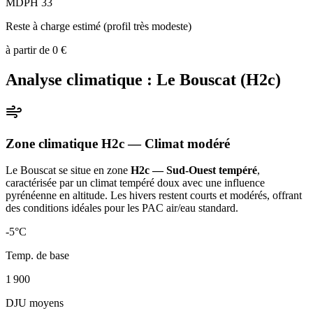
MDPH 33
Reste à charge estimé (profil très modeste)
à partir de
0
€
Analyse climatique :
Le Bouscat
(
H2c
)
Zone climatique
H2c
— Climat
modéré
Le Bouscat
se situe en zone
H2c — Sud-Ouest tempéré
,
caractérisée par un
climat tempéré doux avec une influence
pyrénéenne en altitude. Les hivers restent courts et modérés, offrant
des conditions idéales pour les PAC air/eau standard
.
-5
°C
Temp. de base
1 900
DJU moyens