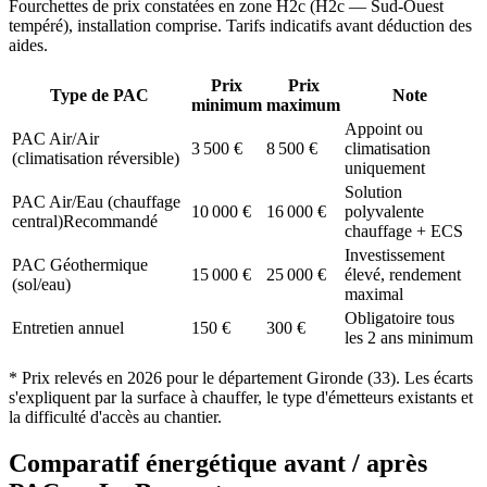
Fourchettes de prix constatées en zone
H2c
(
H2c — Sud-Ouest
tempéré
), installation comprise. Tarifs indicatifs avant déduction des
aides.
Prix
Prix
Type de PAC
Note
minimum
maximum
Appoint ou
PAC Air/Air
3 500
€
8 500
€
climatisation
(climatisation réversible)
uniquement
Solution
PAC Air/Eau (chauffage
10 000
€
16 000
€
polyvalente
central)
Recommandé
chauffage + ECS
Investissement
PAC Géothermique
15 000
€
25 000
€
élevé, rendement
(sol/eau)
maximal
Obligatoire tous
Entretien annuel
150
€
300
€
les 2 ans minimum
* Prix relevés en
2026
pour le département
Gironde
(
33
). Les écarts
s'expliquent par la surface à chauffer, le type d'émetteurs existants et
la difficulté d'accès au chantier.
Comparatif énergétique avant / après