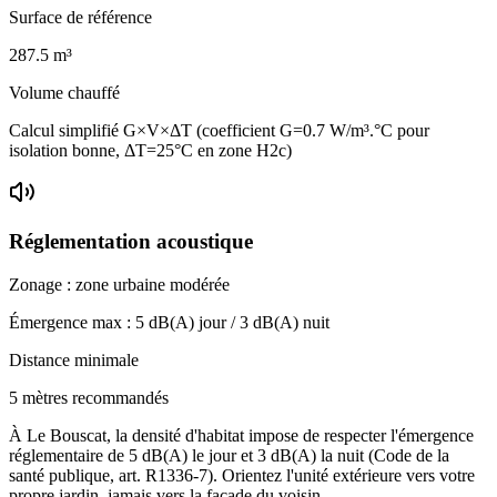
Surface de référence
287.5
m³
Volume chauffé
Calcul simplifié G×V×ΔT (coefficient G=0.7 W/m³.°C pour
isolation bonne, ΔT=25°C en zone H2c)
Réglementation acoustique
Zonage :
zone urbaine modérée
Émergence max :
5
dB(A) jour /
3
dB(A) nuit
Distance minimale
5 mètres recommandés
À Le Bouscat, la densité d'habitat impose de respecter l'émergence
réglementaire de 5 dB(A) le jour et 3 dB(A) la nuit (Code de la
santé publique, art. R1336-7). Orientez l'unité extérieure vers votre
propre jardin, jamais vers la façade du voisin.