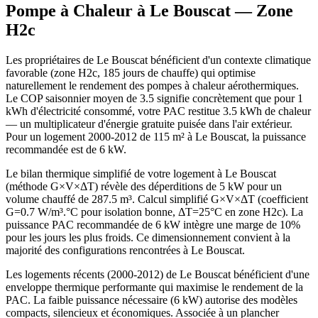
Pompe à Chaleur à
Le Bouscat
— Zone
H2c
Les propriétaires de Le Bouscat bénéficient d'un contexte climatique
favorable (zone H2c, 185 jours de chauffe) qui optimise
naturellement le rendement des pompes à chaleur aérothermiques.
Le COP saisonnier moyen de 3.5 signifie concrètement que pour 1
kWh d'électricité consommé, votre PAC restitue 3.5 kWh de chaleur
— un multiplicateur d'énergie gratuite puisée dans l'air extérieur.
Pour un logement 2000-2012 de 115 m² à Le Bouscat, la puissance
recommandée est de 6 kW.
Le bilan thermique simplifié de votre logement à Le Bouscat
(méthode G×V×ΔT) révèle des déperditions de 5 kW pour un
volume chauffé de 287.5 m³. Calcul simplifié G×V×ΔT (coefficient
G=0.7 W/m³.°C pour isolation bonne, ΔT=25°C en zone H2c). La
puissance PAC recommandée de 6 kW intègre une marge de 10%
pour les jours les plus froids. Ce dimensionnement convient à la
majorité des configurations rencontrées à Le Bouscat.
Les logements récents (2000-2012) de Le Bouscat bénéficient d'une
enveloppe thermique performante qui maximise le rendement de la
PAC. La faible puissance nécessaire (6 kW) autorise des modèles
compacts, silencieux et économiques. Associée à un plancher