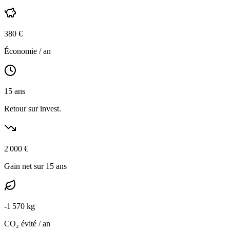
380
€
Économie / an
15
ans
Retour sur invest.
2 000
€
Gain net sur 15 ans
-
1 570
kg
CO₂ évité / an