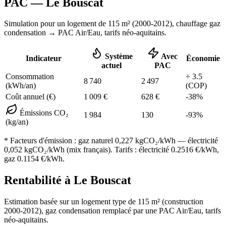
PAC —
Le Bouscat
Simulation pour un logement de
115
m² (
2000-2012
), chauffage
gaz
condensation
→ PAC Air/Eau,
tarifs néo-aquitains
.
Système
Avec
Indicateur
Économie
actuel
PAC
Consommation
÷
3.5
8 740
2 497
(kWh/an)
(COP)
Coût annuel (€)
1 009
€
628
€
-
38
%
Émissions CO₂
1 984
130
-
93
%
(kg/an)
* Facteurs d'émission :
gaz naturel 0,227
kgCO₂/kWh — électricité
0,052 kgCO₂/kWh (mix français). Tarifs : électricité
0.2516
€/kWh,
gaz
0.1154
€/kWh.
Rentabilité à
Le Bouscat
Estimation basée sur un logement type de
115
m² (construction
2000-2012
),
gaz condensation
remplacé par une PAC Air/Eau,
tarifs
néo-aquitains
.