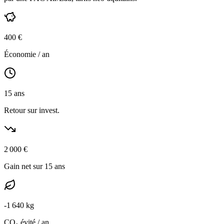
400
€
Économie / an
15
ans
Retour sur invest.
2 000
€
Gain net sur 15 ans
-
1 640
kg
CO₂ évité / an