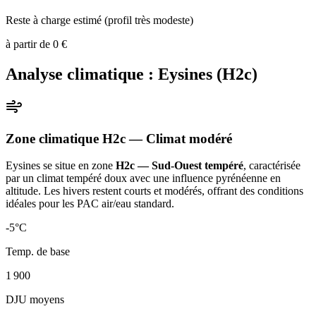
Reste à charge estimé (profil très modeste)
à partir de
0
€
Analyse climatique :
Eysines
(
H2c
)
Zone climatique
H2c
— Climat
modéré
Eysines
se situe en zone
H2c — Sud-Ouest tempéré
, caractérisée
par un
climat tempéré doux avec une influence pyrénéenne en
altitude. Les hivers restent courts et modérés, offrant des conditions
idéales pour les PAC air/eau standard
.
-5
°C
Temp. de base
1 900
DJU moyens