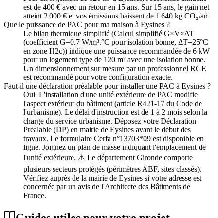
est de 400 € avec un retour en 15 ans. Sur 15 ans, le gain net
atteint 2 000 € et vos émissions baissent de 1 640 kg CO₂/an.
Quelle puissance de PAC pour ma maison à Eysines ?
Le bilan thermique simplifié (Calcul simplifié G×V×ΔT
(coefficient G=0.7 W/m³.°C pour isolation bonne, ΔT=25°C
en zone H2c)) indique une puissance recommandée de 6 kW
pour un logement type de 120 m² avec une isolation bonne.
Un dimensionnement sur mesure par un professionnel RGE
est recommandé pour votre configuration exacte.
Faut-il une déclaration préalable pour installer une PAC à Eysines ?
Oui. L'installation d'une unité extérieure de PAC modifie
l'aspect extérieur du bâtiment (article R421-17 du Code de
l'urbanisme). Le délai d'instruction est de 1 à 2 mois selon la
charge du service urbanisme. Déposez votre Déclaration
Préalable (DP) en mairie de Eysines avant le début des
travaux. Le formulaire Cerfa n°13703*09 est disponible en
ligne. Joignez un plan de masse indiquant l'emplacement de
l'unité extérieure. ⚠️ Le département Gironde comporte
plusieurs secteurs protégés (périmètres ABF, sites classés).
Vérifiez auprès de la mairie de Eysines si votre adresse est
concernée par un avis de l'Architecte des Bâtiments de
France.
Guides utiles pour votre projet