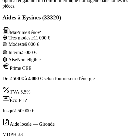
optimal et garantit un confort thermique homogène dans toutes les
pièces.
Aides à
Eysines
(
33320
)
MaPrimeRénov'
🔵 Très modeste
11 000
€
🟡 Modeste
9 000
€
🟣 Interm.
5 000
€
🔴 Aisé
Non éligible
Prime CEE
De
2 500
€
à
4 000
€
selon fournisseur d'énergie
TVA
5,5%
Éco-PTZ
Jusqu'à
50 000
€
Aide locale —
Gironde
MDPH 33