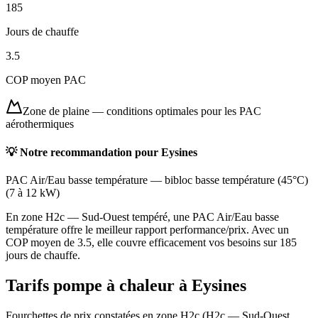
185
Jours de chauffe
3.5
COP moyen PAC
Zone de plaine
—
conditions optimales pour les PAC
aérothermiques
💡 Notre recommandation pour
Eysines
PAC Air/Eau basse température
—
bibloc basse température (45°C)
(
7 à 12 kW
)
En zone H2c — Sud-Ouest tempéré, une PAC Air/Eau basse
température offre le meilleur rapport performance/prix. Avec un
COP moyen de 3.5, elle couvre efficacement vos besoins sur 185
jours de chauffe.
Tarifs pompe à chaleur à
Eysines
Fourchettes de prix constatées en zone
H2c
(
H2c — Sud-Ouest