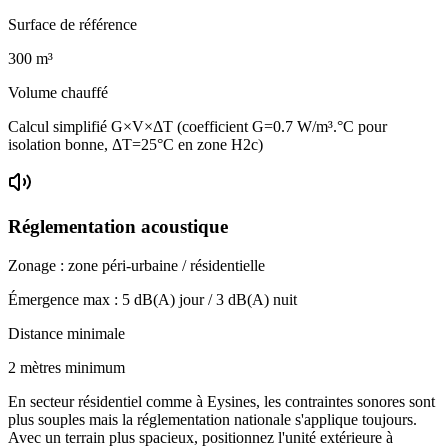
Surface de référence
300
m³
Volume chauffé
Calcul simplifié G×V×ΔT (coefficient G=0.7 W/m³.°C pour
isolation bonne, ΔT=25°C en zone H2c)
Réglementation acoustique
Zonage :
zone péri-urbaine / résidentielle
Émergence max :
5
dB(A) jour /
3
dB(A) nuit
Distance minimale
2 mètres minimum
En secteur résidentiel comme à Eysines, les contraintes sonores sont
plus souples mais la réglementation nationale s'applique toujours.
Avec un terrain plus spacieux, positionnez l'unité extérieure à