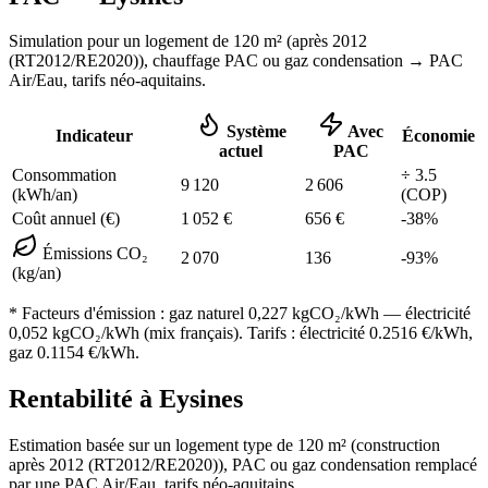
Simulation pour un logement de
120
m² (
après 2012
(RT2012/RE2020)
), chauffage
PAC ou gaz condensation
→ PAC
Air/Eau,
tarifs néo-aquitains
.
Système
Avec
Indicateur
Économie
actuel
PAC
Consommation
÷
3.5
9 120
2 606
(kWh/an)
(COP)
Coût annuel (€)
1 052
€
656
€
-
38
%
Émissions CO₂
2 070
136
-
93
%
(kg/an)
* Facteurs d'émission :
gaz naturel 0,227
kgCO₂/kWh — électricité
0,052 kgCO₂/kWh (mix français). Tarifs : électricité
0.2516
€/kWh,
gaz
0.1154
€/kWh.
Rentabilité à
Eysines
Estimation basée sur un logement type de
120
m² (construction
après 2012 (RT2012/RE2020)
),
PAC ou gaz condensation
remplacé
par une PAC Air/Eau,
tarifs néo-aquitains
.