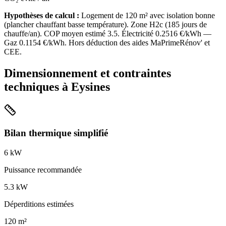
Hypothèses de calcul :
Logement de
120
m² avec isolation
bonne
(
plancher chauffant basse température
). Zone
H2c
(
185
jours de
chauffe/an). COP moyen estimé
3.5
. Électricité
0.2516
€/kWh —
Gaz
0.1154
€/kWh. Hors déduction des aides MaPrimeRénov' et
CEE.
Dimensionnement et contraintes
techniques à
Eysines
Bilan thermique simplifié
6
kW
Puissance recommandée
5.3
kW
Déperditions estimées
120
m²