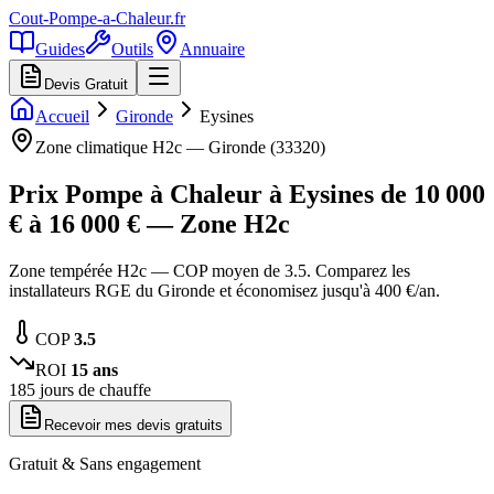
Cout-Pompe-a-Chaleur
.fr
Guides
Outils
Annuaire
Devis Gratuit
Accueil
Gironde
Eysines
Zone climatique
H2c
—
Gironde
(
33320
)
Prix Pompe à Chaleur à
Eysines
de
10 000
€ à
16 000
€ — Zone
H2c
Zone tempérée H2c — COP moyen de 3.5. Comparez les
installateurs RGE du Gironde et économisez jusqu'à 400 €/an.
COP
3.5
ROI
15
ans
185
jours de chauffe
Recevoir mes devis gratuits
Gratuit & Sans engagement