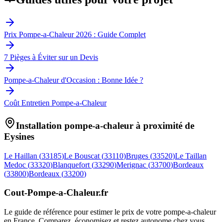
Prix Pompe-a-Chaleur 2026 : Guide Complet
7 Pièges à Éviter sur un Devis
Pompe-a-Chaleur d'Occasion : Bonne Idée ?
Coût Entretien Pompe-a-Chaleur
Installation pompe-a-chaleur à proximité de
Eysines
Le Haillan
(
33185
)
Le Bouscat
(
33110
)
Bruges
(
33520
)
Le Taillan
Medoc
(
33320
)
Blanquefort
(
33290
)
Merignac
(
33700
)
Bordeaux
(
33800
)
Bordeaux
(
33200
)
Cout-Pompe-a-Chaleur
.fr
Le guide de référence pour estimer le prix de votre pompe-a-chaleur
en France. Comparez, économisez et restez autonome chez vous.