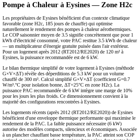
Pompe à Chaleur à
Eysines
— Zone
H2c
Les propriétaires de Eysines bénéficient d'un contexte climatique
favorable (zone H2c, 185 jours de chauffe) qui optimise
naturellement le rendement des pompes à chaleur aérothermiques.
Le COP saisonnier moyen de 3.5 signifie concrètement que pour 1
kWh d'électricité consommé, votre PAC restitue 3.5 kWh de chaleur
— un multiplicateur d'énergie gratuite puisée dans l'air extérieur.
Pour un logement après 2012 (RT2012/RE2020) de 120 m² à
Eysines, la puissance recommandée est de 6 kW.
Le bilan thermique simplifié de votre logement à Eysines (méthode
G×V×ΔT) révèle des déperditions de 5.3 kW pour un volume
chauffé de 300 m³. Calcul simplifié G×V×ΔT (coefficient G=0.7
W/m³.°C pour isolation bonne, ΔT=25°C en zone H2c). La
puissance PAC recommandée de 6 kW intègre une marge de 10%
pour les jours les plus froids. Ce dimensionnement convient à la
majorité des configurations rencontrées à Eysines.
Les logements récents (après 2012 (RT2012/RE2020)) de Eysines
bénéficient d'une enveloppe thermique performante qui maximise le
rendement de la PAC. La faible puissance nécessaire (6 kW)
autorise des modèles compacts, silencieux et économiques. Associée
à un plancher chauffant basse température, la PAC atteint son COP