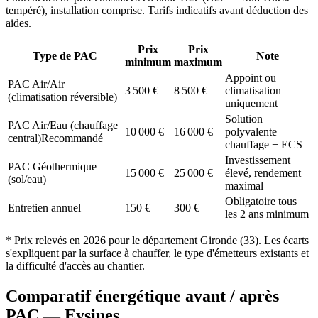
tempéré
), installation comprise. Tarifs indicatifs avant déduction des
aides.
Prix
Prix
Type de PAC
Note
minimum
maximum
Appoint ou
PAC Air/Air
3 500
€
8 500
€
climatisation
(climatisation réversible)
uniquement
Solution
PAC Air/Eau (chauffage
10 000
€
16 000
€
polyvalente
central)
Recommandé
chauffage + ECS
Investissement
PAC Géothermique
15 000
€
25 000
€
élevé, rendement
(sol/eau)
maximal
Obligatoire tous
Entretien annuel
150
€
300
€
les 2 ans minimum
* Prix relevés en
2026
pour le département
Gironde
(
33
). Les écarts
s'expliquent par la surface à chauffer, le type d'émetteurs existants et
la difficulté d'accès au chantier.
Comparatif énergétique avant / après
PAC —
Eysines