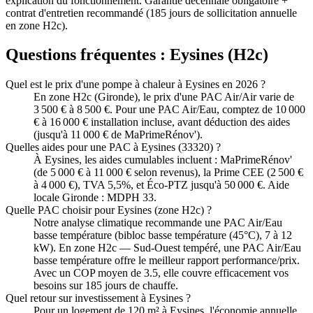
explication du fonctionnement. Garantie décennale obligatoire +
contrat d'entretien recommandé (185 jours de sollicitation annuelle
en zone H2c).
Questions fréquentes :
Eysines
(
H2c
)
Quel est le prix d'une pompe à chaleur à Eysines en 2026 ?
En zone H2c (Gironde), le prix d'une PAC Air/Air varie de
3 500 € à 8 500 €. Pour une PAC Air/Eau, comptez de 10 000
€ à 16 000 € installation incluse, avant déduction des aides
(jusqu'à 11 000 € de MaPrimeRénov').
Quelles aides pour une PAC à Eysines (33320) ?
À Eysines, les aides cumulables incluent : MaPrimeRénov'
(de 5 000 € à 11 000 € selon revenus), la Prime CEE (2 500 €
à 4 000 €), TVA 5,5%, et Éco-PTZ jusqu'à 50 000 €. Aide
locale Gironde : MDPH 33.
Quelle PAC choisir pour Eysines (zone H2c) ?
Notre analyse climatique recommande une PAC Air/Eau
basse température (bibloc basse température (45°C), 7 à 12
kW). En zone H2c — Sud-Ouest tempéré, une PAC Air/Eau
basse température offre le meilleur rapport performance/prix.
Avec un COP moyen de 3.5, elle couvre efficacement vos
besoins sur 185 jours de chauffe.
Quel retour sur investissement à Eysines ?
Pour un logement de 120 m² à Eysines, l'économie annuelle