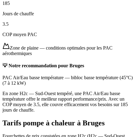
185
Jours de chauffe
3.5
COP moyen PAC
Zone de plaine
—
conditions optimales pour les PAC
aérothermiques
💡 Notre recommandation pour
Bruges
PAC Air/Eau basse température
—
bibloc basse température (45°C)
(
7 à 12 kW
)
En zone H2c — Sud-Ouest tempéré, une PAC Air/Eau basse
température offre le meilleur rapport performance/prix. Avec un
COP moyen de 3.5, elle couvre efficacement vos besoins sur 185
jours de chauffe.
Tarifs pompe à chaleur à
Bruges
Fourchettes de prix constatées en zone
H2c
(
H2c — Sud-Ouest