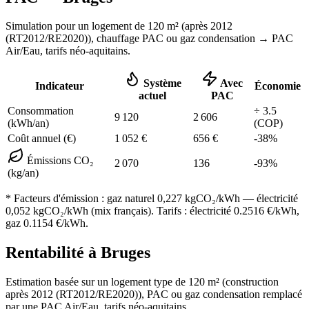
Simulation pour un logement de
120
m² (
après 2012
(RT2012/RE2020)
), chauffage
PAC ou gaz condensation
→ PAC
Air/Eau,
tarifs néo-aquitains
.
Système
Avec
Indicateur
Économie
actuel
PAC
Consommation
÷
3.5
9 120
2 606
(kWh/an)
(COP)
Coût annuel (€)
1 052
€
656
€
-
38
%
Émissions CO₂
2 070
136
-
93
%
(kg/an)
* Facteurs d'émission :
gaz naturel 0,227
kgCO₂/kWh — électricité
0,052 kgCO₂/kWh (mix français). Tarifs : électricité
0.2516
€/kWh,
gaz
0.1154
€/kWh.
Rentabilité à
Bruges
Estimation basée sur un logement type de
120
m² (construction
après 2012 (RT2012/RE2020)
),
PAC ou gaz condensation
remplacé
par une PAC Air/Eau,
tarifs néo-aquitains
.