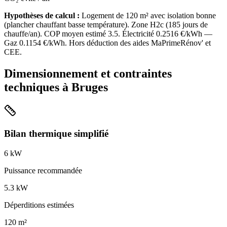
Hypothèses de calcul :
Logement de
120
m² avec isolation
bonne
(
plancher chauffant basse température
). Zone
H2c
(
185
jours de
chauffe/an). COP moyen estimé
3.5
. Électricité
0.2516
€/kWh —
Gaz
0.1154
€/kWh. Hors déduction des aides MaPrimeRénov' et
CEE.
Dimensionnement et contraintes
techniques à
Bruges
Bilan thermique simplifié
6
kW
Puissance recommandée
5.3
kW
Déperditions estimées
120
m²