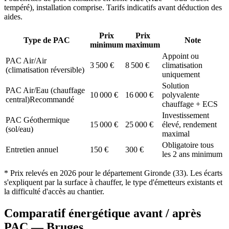
tempéré
), installation comprise. Tarifs indicatifs avant déduction des
aides.
Prix
Prix
Type de PAC
Note
minimum
maximum
Appoint ou
PAC Air/Air
3 500
€
8 500
€
climatisation
(climatisation réversible)
uniquement
Solution
PAC Air/Eau (chauffage
10 000
€
16 000
€
polyvalente
central)
Recommandé
chauffage + ECS
Investissement
PAC Géothermique
15 000
€
25 000
€
élevé, rendement
(sol/eau)
maximal
Obligatoire tous
Entretien annuel
150
€
300
€
les 2 ans minimum
* Prix relevés en
2026
pour le département
Gironde
(
33
). Les écarts
s'expliquent par la surface à chauffer, le type d'émetteurs existants et
la difficulté d'accès au chantier.
Comparatif énergétique avant / après
PAC —
Bruges