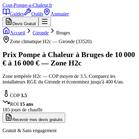
Cout-Pompe-a-Chaleur
.fr
Guides
Outils
Annuaire
Devis Gratuit
Accueil
Gironde
Bruges
Zone climatique
H2c
—
Gironde
(
33520
)
Prix Pompe à Chaleur à
Bruges
de
10 000
€ à
16 000
€ — Zone
H2c
Zone tempérée H2c — COP moyen de 3.5. Comparez les
installateurs RGE du Gironde et économisez jusqu'à 400 €/an.
COP
3.5
ROI
15
ans
185
jours de chauffe
Recevoir mes devis gratuits
Gratuit & Sans engagement