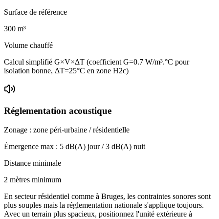
Surface de référence
300
m³
Volume chauffé
Calcul simplifié G×V×ΔT (coefficient G=0.7 W/m³.°C pour
isolation bonne, ΔT=25°C en zone H2c)
Réglementation acoustique
Zonage :
zone péri-urbaine / résidentielle
Émergence max :
5
dB(A) jour /
3
dB(A) nuit
Distance minimale
2 mètres minimum
En secteur résidentiel comme à Bruges, les contraintes sonores sont
plus souples mais la réglementation nationale s'applique toujours.
Avec un terrain plus spacieux, positionnez l'unité extérieure à