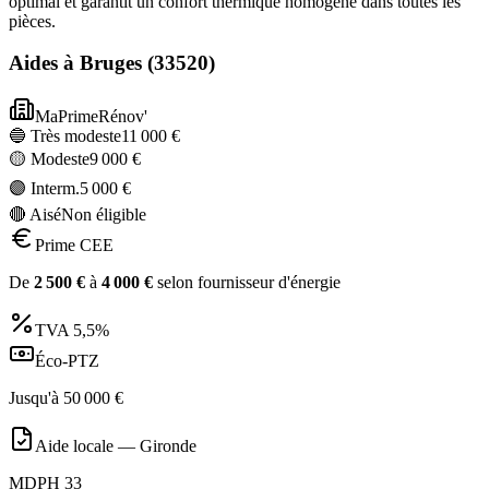
optimal et garantit un confort thermique homogène dans toutes les
pièces.
Aides à
Bruges
(
33520
)
MaPrimeRénov'
🔵 Très modeste
11 000
€
🟡 Modeste
9 000
€
🟣 Interm.
5 000
€
🔴 Aisé
Non éligible
Prime CEE
De
2 500
€
à
4 000
€
selon fournisseur d'énergie
TVA
5,5%
Éco-PTZ
Jusqu'à
50 000
€
Aide locale —
Gironde
MDPH 33