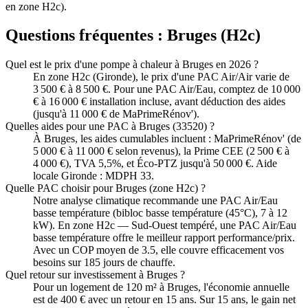
en zone H2c).
Questions fréquentes :
Bruges
(
H2c
)
Quel est le prix d'une pompe à chaleur à Bruges en 2026 ?
En zone H2c (Gironde), le prix d'une PAC Air/Air varie de
3 500 € à 8 500 €. Pour une PAC Air/Eau, comptez de 10 000
€ à 16 000 € installation incluse, avant déduction des aides
(jusqu'à 11 000 € de MaPrimeRénov').
Quelles aides pour une PAC à Bruges (33520) ?
À Bruges, les aides cumulables incluent : MaPrimeRénov' (de
5 000 € à 11 000 € selon revenus), la Prime CEE (2 500 € à
4 000 €), TVA 5,5%, et Éco-PTZ jusqu'à 50 000 €. Aide
locale Gironde : MDPH 33.
Quelle PAC choisir pour Bruges (zone H2c) ?
Notre analyse climatique recommande une PAC Air/Eau
basse température (bibloc basse température (45°C), 7 à 12
kW). En zone H2c — Sud-Ouest tempéré, une PAC Air/Eau
basse température offre le meilleur rapport performance/prix.
Avec un COP moyen de 3.5, elle couvre efficacement vos
besoins sur 185 jours de chauffe.
Quel retour sur investissement à Bruges ?
Pour un logement de 120 m² à Bruges, l'économie annuelle
est de 400 € avec un retour en 15 ans. Sur 15 ans, le gain net