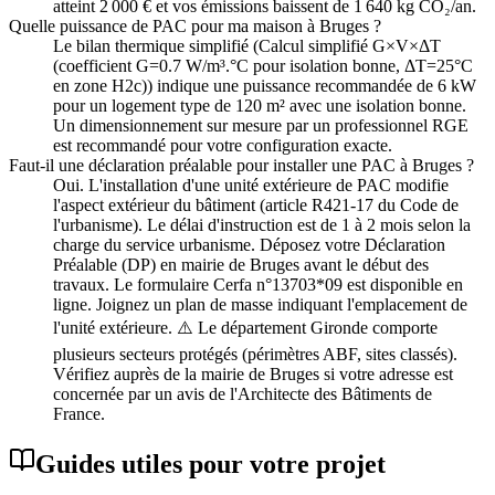
atteint 2 000 € et vos émissions baissent de 1 640 kg CO₂/an.
Quelle puissance de PAC pour ma maison à Bruges ?
Le bilan thermique simplifié (Calcul simplifié G×V×ΔT
(coefficient G=0.7 W/m³.°C pour isolation bonne, ΔT=25°C
en zone H2c)) indique une puissance recommandée de 6 kW
pour un logement type de 120 m² avec une isolation bonne.
Un dimensionnement sur mesure par un professionnel RGE
est recommandé pour votre configuration exacte.
Faut-il une déclaration préalable pour installer une PAC à Bruges ?
Oui. L'installation d'une unité extérieure de PAC modifie
l'aspect extérieur du bâtiment (article R421-17 du Code de
l'urbanisme). Le délai d'instruction est de 1 à 2 mois selon la
charge du service urbanisme. Déposez votre Déclaration
Préalable (DP) en mairie de Bruges avant le début des
travaux. Le formulaire Cerfa n°13703*09 est disponible en
ligne. Joignez un plan de masse indiquant l'emplacement de
l'unité extérieure. ⚠️ Le département Gironde comporte
plusieurs secteurs protégés (périmètres ABF, sites classés).
Vérifiez auprès de la mairie de Bruges si votre adresse est
concernée par un avis de l'Architecte des Bâtiments de
France.
Guides utiles pour votre projet