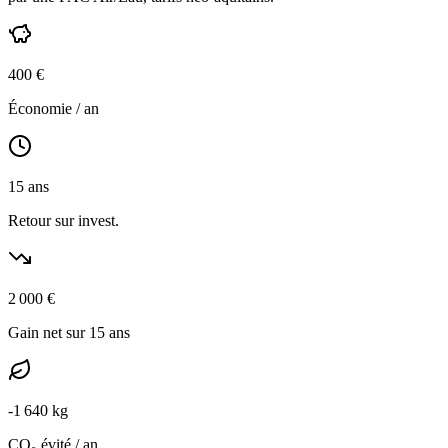
400
€
Économie / an
15
ans
Retour sur invest.
2 000
€
Gain net sur 15 ans
-
1 640
kg
CO₂ évité / an