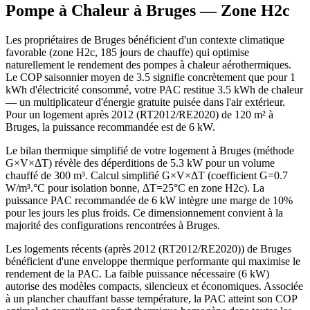
Pompe à Chaleur à
Bruges
— Zone
H2c
Les propriétaires de Bruges bénéficient d'un contexte climatique
favorable (zone H2c, 185 jours de chauffe) qui optimise
naturellement le rendement des pompes à chaleur aérothermiques.
Le COP saisonnier moyen de 3.5 signifie concrètement que pour 1
kWh d'électricité consommé, votre PAC restitue 3.5 kWh de chaleur
— un multiplicateur d'énergie gratuite puisée dans l'air extérieur.
Pour un logement après 2012 (RT2012/RE2020) de 120 m² à
Bruges, la puissance recommandée est de 6 kW.
Le bilan thermique simplifié de votre logement à Bruges (méthode
G×V×ΔT) révèle des déperditions de 5.3 kW pour un volume
chauffé de 300 m³. Calcul simplifié G×V×ΔT (coefficient G=0.7
W/m³.°C pour isolation bonne, ΔT=25°C en zone H2c). La
puissance PAC recommandée de 6 kW intègre une marge de 10%
pour les jours les plus froids. Ce dimensionnement convient à la
majorité des configurations rencontrées à Bruges.
Les logements récents (après 2012 (RT2012/RE2020)) de Bruges
bénéficient d'une enveloppe thermique performante qui maximise le
rendement de la PAC. La faible puissance nécessaire (6 kW)
autorise des modèles compacts, silencieux et économiques. Associée
à un plancher chauffant basse température, la PAC atteint son COP