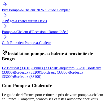
Prix Pompe-a-Chaleur 2026 : Guide Complet
7 Pièges à Éviter sur un Devis
Pompe-a-Chaleur d'Occasion : Bonne Idée ?
Coût Entretien Pompe-a-Chaleur
Installation pompe-a-chaleur à proximité de
Bruges
Le Bouscat
(
33110
)
Eysines
(
33320
)
Blanquefort
(
33290
)
Bordeaux
(
33800
)
Bordeaux
(
33200
)
Bordeaux
(
33300
)
Bordeaux
(
33000
)
Bordeaux
(
33100
)
Cout-Pompe-a-Chaleur
.fr
Le guide de référence pour estimer le prix de votre pompe-a-chaleur
en France. Comparez, économisez et restez autonome chez vous.