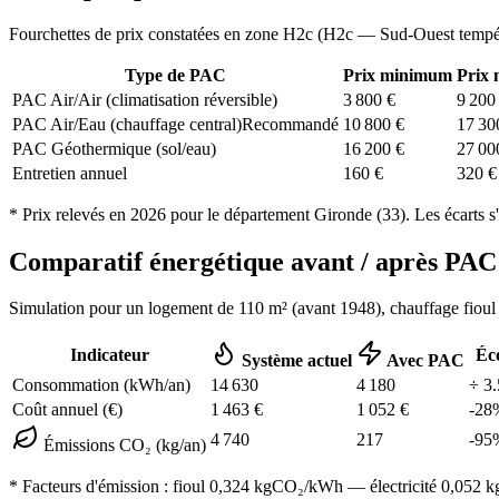
Fourchettes de prix constatées en zone
H2c
(
H2c — Sud-Ouest tempé
Type de PAC
Prix minimum
Prix
PAC Air/Air (climatisation réversible)
3 800
€
9 200
PAC Air/Eau (chauffage central)
Recommandé
10 800
€
17 30
PAC Géothermique (sol/eau)
16 200
€
27 00
Entretien annuel
160
€
320
€
* Prix relevés en
2026
pour le département
Gironde
(
33
). Les écarts s
Comparatif énergétique avant / après P
Simulation pour un logement de
110
m² (
avant 1948
), chauffage
fioul
Indicateur
Éc
Système actuel
Avec PAC
Consommation (kWh/an)
14 630
4 180
÷
3.
Coût annuel (€)
1 463
€
1 052
€
-
28
4 740
217
-
95
Émissions CO₂ (kg/an)
* Facteurs d'émission :
fioul 0,324
kgCO₂/kWh — électricité 0,052 kgC