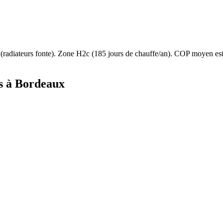
(
radiateurs fonte
). Zone
H2c
(
185
jours de chauffe/an). COP moyen e
s à
Bordeaux