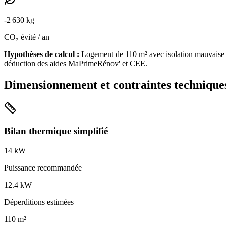
-
2 630
kg
CO₂ évité / an
Hypothèses de calcul :
Logement de
110
m² avec isolation
mauvaise
déduction des aides MaPrimeRénov' et CEE.
Dimensionnement et contraintes technique
Bilan thermique simplifié
14
kW
Puissance recommandée
12.4
kW
Déperditions estimées
110
m²