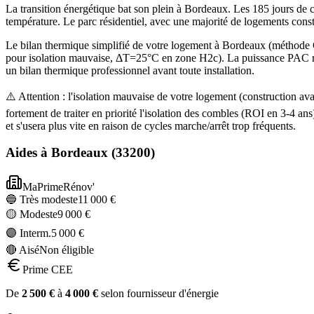
La transition énergétique bat son plein à Bordeaux. Les 185 jours de 
température. Le parc résidentiel, avec une majorité de logements cons
Le bilan thermique simplifié de votre logement à Bordeaux (méthod
pour isolation mauvaise, ΔT=25°C en zone H2c). La puissance PAC reco
un bilan thermique professionnel avant toute installation.
⚠️ Attention : l'isolation mauvaise de votre logement (construction
fortement de traiter en priorité l'isolation des combles (ROI en 3-4
et s'usera plus vite en raison de cycles marche/arrêt trop fréquents.
Aides à
Bordeaux
(
33200
)
MaPrimeRénov'
🔵 Très modeste
11 000
€
🟡 Modeste
9 000
€
🟣 Interm.
5 000
€
🔴 Aisé
Non éligible
Prime CEE
De
2 500
€
à
4 000
€
selon fournisseur d'énergie