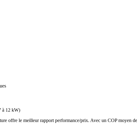
ques
7 à 12 kW
)
 offre le meilleur rapport performance/prix. Avec un COP moyen de 3.