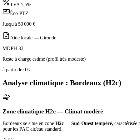
TVA
5,5%
Éco-PTZ
Jusqu'à
50 000
€
Aide locale —
Gironde
MDPH 33
Reste à charge estimé (profil très modeste)
à partir de
0
€
Analyse climatique :
Bordeaux
(
H2c
)
Zone climatique
H2c
— Climat
modéré
Bordeaux
se situe en zone
H2c — Sud-Ouest tempéré
, caractérisée
pour les PAC air/eau standard
.
-5
°C