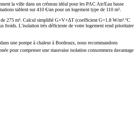
nnent la ville dans un créneau idéal pour les PAC Air/Eau basse
imations tablent sur 410 €/an pour un logement type de 110 m².
é de 275 m³. Calcul simplifié G×V×ΔT (coefficient G=1.8 W/m³.°C
ids. L'isolation très déficiente de votre logement rend prioritaire
stir dans une pompe à chaleur à Bordeaux, nous recommandons
nsionnée pour compenser une mauvaise isolation consommera davantage