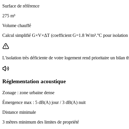
Surface de référence
275
m³
Volume chauffé
Calcul simplifié G×V×ΔT (coefficient G=1.8 W/m³.°C pour isolatio
L'isolation très déficiente de votre logement rend prioritaire un bilan 
Réglementation acoustique
Zonage :
zone urbaine dense
Émergence max :
5
dB(A) jour /
3
dB(A) nuit
Distance minimale
3 mètres minimum des limites de propriété