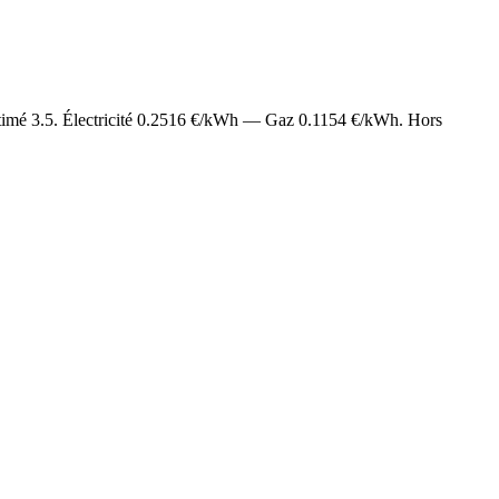
stimé
3.5
. Électricité
0.2516
€/kWh — Gaz
0.1154
€/kWh. Hors