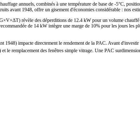
chauffage annuels, combinés à une température de base de -5°C, positio
truits avant 1948, offre un gisement d'économies considérable : nos est
e G×V×ΔT) révèle des déperditions de 12.4 kW pour un volume chauff
mmandée de 14 kW intègre une marge de 10% pour les jours les plus fro
 avant 1948) impacte directement le rendement de la PAC. Avant d'inve
 ans) et le remplacement des fenêtres simple vitrage. Une PAC surdime