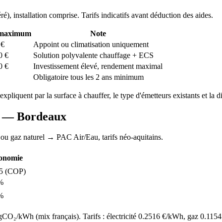
ré
), installation comprise. Tarifs indicatifs avant déduction des aides.
 maximum
Note
€
Appoint ou climatisation uniquement
0
€
Solution polyvalente chauffage + ECS
0
€
Investissement élevé, rendement maximal
Obligatoire tous les 2 ans minimum
'expliquent par la surface à chauffer, le type d'émetteurs existants et la d
AC —
Bordeaux
 ou gaz naturel
→ PAC Air/Eau,
tarifs néo-aquitains
.
onomie
5
(COP)
%
%
O₂/kWh (mix français). Tarifs : électricité
0.2516
€/kWh, gaz
0.1154