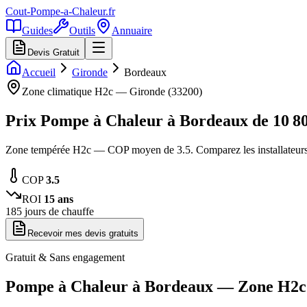
Cout-Pompe-a-Chaleur
.fr
Guides
Outils
Annuaire
Devis Gratuit
Accueil
Gironde
Bordeaux
Zone climatique
H2c
—
Gironde
(
33200
)
Prix Pompe à Chaleur à
Bordeaux
de
10 8
Zone tempérée H2c — COP moyen de 3.5. Comparez les installateurs
COP
3.5
ROI
15
ans
185
jours de chauffe
Recevoir mes devis gratuits
Gratuit & Sans engagement
Pompe à Chaleur à
Bordeaux
— Zone
H2c