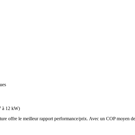
ques
7 à 12 kW
)
 offre le meilleur rapport performance/prix. Avec un COP moyen de 3.