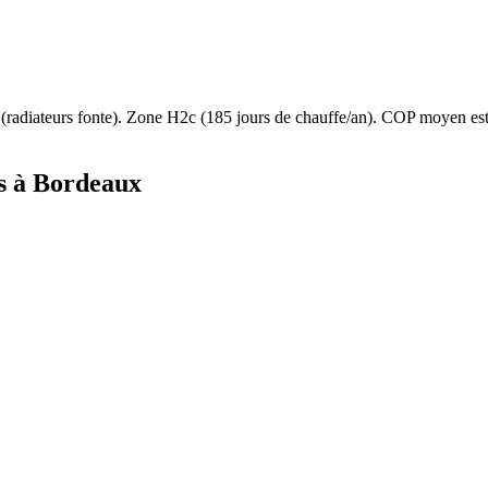
(
radiateurs fonte
). Zone
H2c
(
185
jours de chauffe/an). COP moyen e
s à
Bordeaux