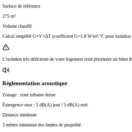
Surface de référence
275
m³
Volume chauffé
Calcul simplifié G×V×ΔT (coefficient G=1.8 W/m³.°C pour isolatio
L'isolation très déficiente de votre logement rend prioritaire un bilan 
Réglementation acoustique
Zonage :
zone urbaine dense
Émergence max :
5
dB(A) jour /
3
dB(A) nuit
Distance minimale
3 mètres minimum des limites de propriété