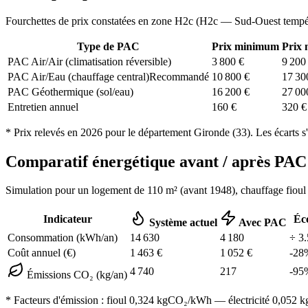
Fourchettes de prix constatées en zone
H2c
(
H2c — Sud-Ouest tempé
Type de PAC
Prix minimum
Prix
PAC Air/Air (climatisation réversible)
3 800
€
9 200
PAC Air/Eau (chauffage central)
Recommandé
10 800
€
17 30
PAC Géothermique (sol/eau)
16 200
€
27 00
Entretien annuel
160
€
320
€
* Prix relevés en
2026
pour le département
Gironde
(
33
). Les écarts s
Comparatif énergétique avant / après P
Simulation pour un logement de
110
m² (
avant 1948
), chauffage
fioul
Indicateur
Éc
Système actuel
Avec PAC
Consommation (kWh/an)
14 630
4 180
÷
3.
Coût annuel (€)
1 463
€
1 052
€
-
28
4 740
217
-
95
Émissions CO₂ (kg/an)
* Facteurs d'émission :
fioul 0,324
kgCO₂/kWh — électricité 0,052 kgC