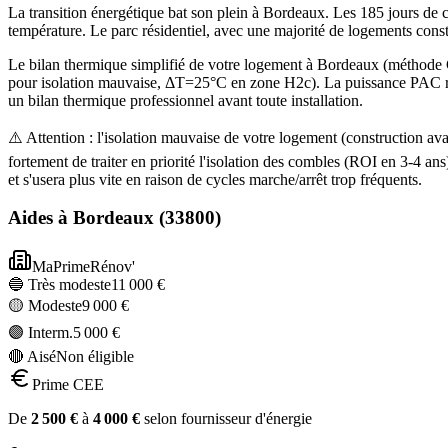
La transition énergétique bat son plein à Bordeaux. Les 185 jours de 
température. Le parc résidentiel, avec une majorité de logements cons
Le bilan thermique simplifié de votre logement à Bordeaux (méthod
pour isolation mauvaise, ΔT=25°C en zone H2c). La puissance PAC reco
un bilan thermique professionnel avant toute installation.
⚠️ Attention : l'isolation mauvaise de votre logement (construction
fortement de traiter en priorité l'isolation des combles (ROI en 3-4
et s'usera plus vite en raison de cycles marche/arrêt trop fréquents.
Aides à
Bordeaux
(
33800
)
MaPrimeRénov'
🔵 Très modeste
11 000
€
🟡 Modeste
9 000
€
🟣 Interm.
5 000
€
🔴 Aisé
Non éligible
Prime CEE
De
2 500
€
à
4 000
€
selon fournisseur d'énergie