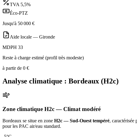
TVA
5,5%
Éco-PTZ
Jusqu'à
50 000
€
Aide locale —
Gironde
MDPH 33
Reste à charge estimé (profil très modeste)
à partir de
0
€
Analyse climatique :
Bordeaux
(
H2c
)
Zone climatique
H2c
— Climat
modéré
Bordeaux
se situe en zone
H2c — Sud-Ouest tempéré
, caractérisée
pour les PAC air/eau standard
.
-5
°C