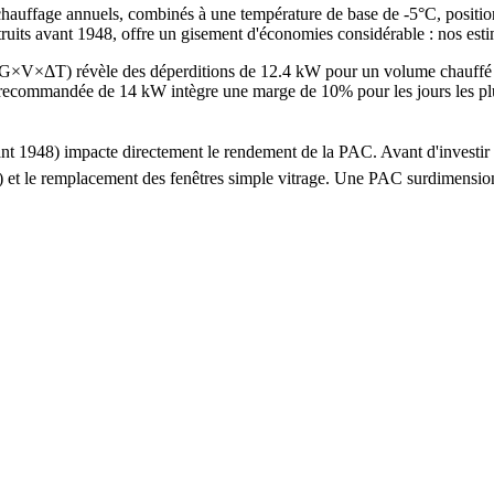
chauffage annuels, combinés à une température de base de -5°C, positio
truits avant 1948, offre un gisement d'économies considérable : nos est
e G×V×ΔT) révèle des déperditions de 12.4 kW pour un volume chauff
mmandée de 14 kW intègre une marge de 10% pour les jours les plus fro
 avant 1948) impacte directement le rendement de la PAC. Avant d'inve
 ans) et le remplacement des fenêtres simple vitrage. Une PAC surdime