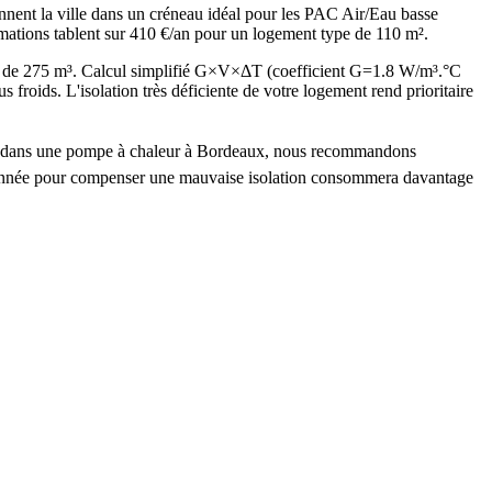
nnent la ville dans un créneau idéal pour les PAC Air/Eau basse
imations tablent sur 410 €/an pour un logement type de 110 m².
é de 275 m³. Calcul simplifié G×V×ΔT (coefficient G=1.8 W/m³.°C
ids. L'isolation très déficiente de votre logement rend prioritaire
stir dans une pompe à chaleur à Bordeaux, nous recommandons
nsionnée pour compenser une mauvaise isolation consommera davantage