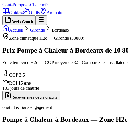
Cout-Pompe-a-Chaleur
.fr
Guides
Outils
Annuaire
Devis Gratuit
Accueil
Gironde
Bordeaux
Zone climatique
H2c
—
Gironde
(
33800
)
Prix Pompe à Chaleur à
Bordeaux
de
10 8
Zone tempérée H2c — COP moyen de 3.5. Comparez les installateurs
COP
3.5
ROI
15
ans
185
jours de chauffe
Recevoir mes devis gratuits
Gratuit & Sans engagement
Pompe à Chaleur à
Bordeaux
— Zone
H2c