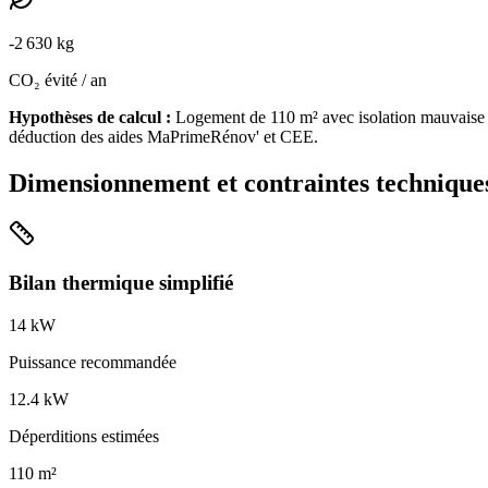
-
2 630
kg
CO₂ évité / an
Hypothèses de calcul :
Logement de
110
m² avec isolation
mauvaise
déduction des aides MaPrimeRénov' et CEE.
Dimensionnement et contraintes technique
Bilan thermique simplifié
14
kW
Puissance recommandée
12.4
kW
Déperditions estimées
110
m²