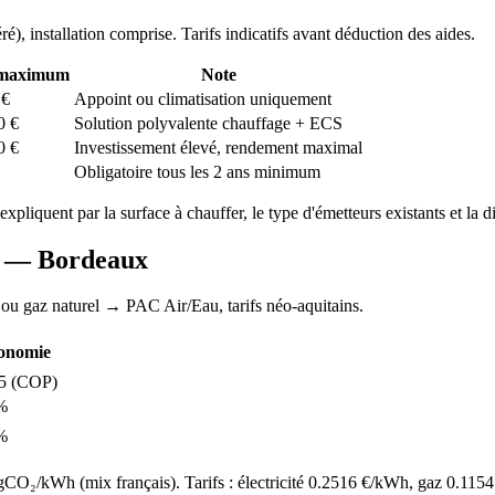
ré
), installation comprise. Tarifs indicatifs avant déduction des aides.
 maximum
Note
€
Appoint ou climatisation uniquement
0
€
Solution polyvalente chauffage + ECS
0
€
Investissement élevé, rendement maximal
Obligatoire tous les 2 ans minimum
'expliquent par la surface à chauffer, le type d'émetteurs existants et la d
AC —
Bordeaux
 ou gaz naturel
→ PAC Air/Eau,
tarifs néo-aquitains
.
onomie
5
(COP)
%
%
O₂/kWh (mix français). Tarifs : électricité
0.2516
€/kWh, gaz
0.1154