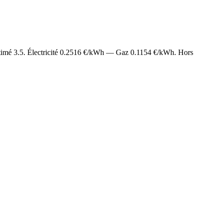
stimé
3.5
. Électricité
0.2516
€/kWh — Gaz
0.1154
€/kWh. Hors