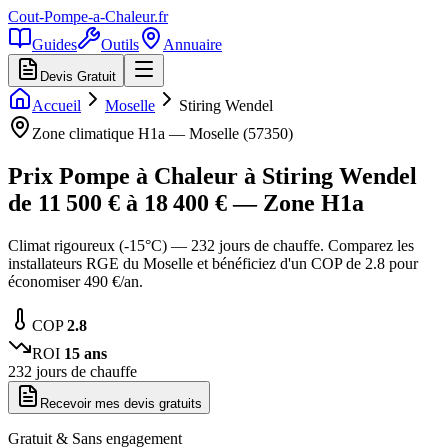
Cout-Pompe-a-Chaleur
.fr
Guides
Outils
Annuaire
Devis Gratuit
Accueil
Moselle
Stiring Wendel
Zone climatique
H1a
—
Moselle
(
57350
)
Prix Pompe à Chaleur à
Stiring Wendel
de
11 500
€ à
18 400
€ — Zone
H1a
Climat rigoureux (-15°C) — 232 jours de chauffe. Comparez les
installateurs RGE du Moselle et bénéficiez d'un COP de 2.8 pour
économiser 490 €/an.
COP
2.8
ROI
15
ans
232
jours de chauffe
Recevoir mes devis gratuits
Gratuit & Sans engagement