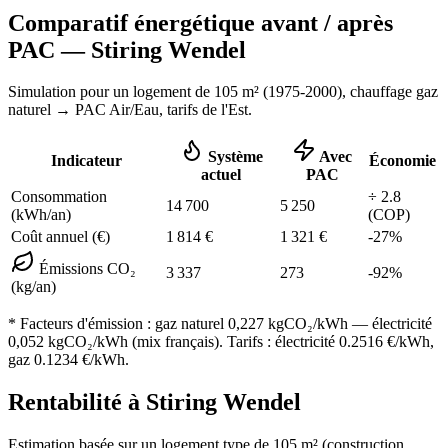
Comparatif énergétique avant / après
PAC —
Stiring Wendel
Simulation pour un logement de
105
m² (
1975-2000
), chauffage
gaz
naturel
→ PAC Air/Eau,
tarifs de l'Est
.
Système
Avec
Indicateur
Économie
actuel
PAC
Consommation
÷
2.8
14 700
5 250
(kWh/an)
(COP)
Coût annuel (€)
1 814
€
1 321
€
-
27
%
Émissions CO₂
3 337
273
-
92
%
(kg/an)
* Facteurs d'émission :
gaz naturel 0,227
kgCO₂/kWh — électricité
0,052 kgCO₂/kWh (mix français). Tarifs : électricité
0.2516
€/kWh,
gaz
0.1234
€/kWh.
Rentabilité à
Stiring Wendel
Estimation basée sur un logement type de
105
m² (construction