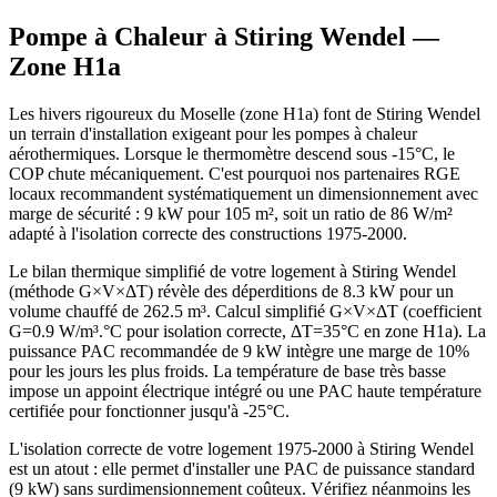
Pompe à Chaleur à
Stiring Wendel
—
Zone
H1a
Les hivers rigoureux du Moselle (zone H1a) font de Stiring Wendel
un terrain d'installation exigeant pour les pompes à chaleur
aérothermiques. Lorsque le thermomètre descend sous -15°C, le
COP chute mécaniquement. C'est pourquoi nos partenaires RGE
locaux recommandent systématiquement un dimensionnement avec
marge de sécurité : 9 kW pour 105 m², soit un ratio de 86 W/m²
adapté à l'isolation correcte des constructions 1975-2000.
Le bilan thermique simplifié de votre logement à Stiring Wendel
(méthode G×V×ΔT) révèle des déperditions de 8.3 kW pour un
volume chauffé de 262.5 m³. Calcul simplifié G×V×ΔT (coefficient
G=0.9 W/m³.°C pour isolation correcte, ΔT=35°C en zone H1a). La
puissance PAC recommandée de 9 kW intègre une marge de 10%
pour les jours les plus froids. La température de base très basse
impose un appoint électrique intégré ou une PAC haute température
certifiée pour fonctionner jusqu'à -25°C.
L'isolation correcte de votre logement 1975-2000 à Stiring Wendel
est un atout : elle permet d'installer une PAC de puissance standard
(9 kW) sans surdimensionnement coûteux. Vérifiez néanmoins les