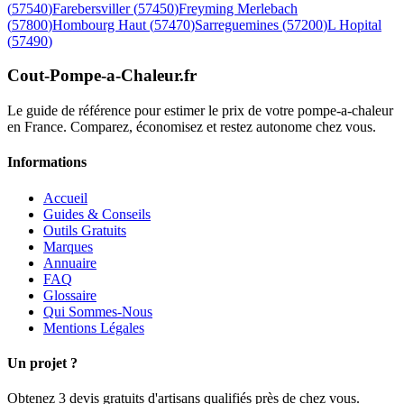
(
57540
)
Farebersviller
(
57450
)
Freyming Merlebach
(
57800
)
Hombourg Haut
(
57470
)
Sarreguemines
(
57200
)
L Hopital
(
57490
)
Cout-Pompe-a-Chaleur
.fr
Le guide de référence pour estimer le prix de votre pompe-a-chaleur
en France. Comparez, économisez et restez autonome chez vous.
Informations
Accueil
Guides & Conseils
Outils Gratuits
Marques
Annuaire
FAQ
Glossaire
Qui Sommes-Nous
Mentions Légales
Un projet ?
Obtenez 3 devis gratuits d'artisans qualifiés près de chez vous.