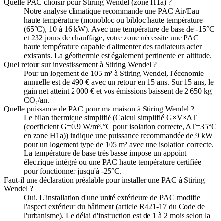
Quelle PAC choisir pour Stiring Wendel (zone H1a) ?
Notre analyse climatique recommande une PAC Air/Eau
haute température (monobloc ou bibloc haute température
(65°C), 10 à 16 kW). Avec une température de base de -15°C
et 232 jours de chauffage, votre zone nécessite une PAC
haute température capable d'alimenter des radiateurs acier
existants. La géothermie est également pertinente en altitude.
Quel retour sur investissement à Stiring Wendel ?
Pour un logement de 105 m² à Stiring Wendel, l'économie
annuelle est de 490 € avec un retour en 15 ans. Sur 15 ans, le
gain net atteint 2 000 € et vos émissions baissent de 2 650 kg
CO₂/an.
Quelle puissance de PAC pour ma maison à Stiring Wendel ?
Le bilan thermique simplifié (Calcul simplifié G×V×ΔT
(coefficient G=0.9 W/m³.°C pour isolation correcte, ΔT=35°C
en zone H1a)) indique une puissance recommandée de 9 kW
pour un logement type de 105 m² avec une isolation correcte.
La température de base très basse impose un appoint
électrique intégré ou une PAC haute température certifiée
pour fonctionner jusqu'à -25°C.
Faut-il une déclaration préalable pour installer une PAC à Stiring
Wendel ?
Oui. L'installation d'une unité extérieure de PAC modifie
l'aspect extérieur du bâtiment (article R421-17 du Code de
l'urbanisme). Le délai d'instruction est de 1 à 2 mois selon la