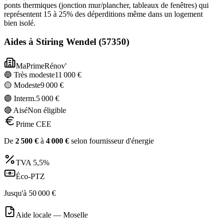
ponts thermiques (jonction mur/plancher, tableaux de fenêtres) qui
représentent 15 à 25% des déperditions même dans un logement
bien isolé.
Aides à
Stiring Wendel
(
57350
)
MaPrimeRénov'
🔵 Très modeste
11 000
€
🟡 Modeste
9 000
€
🟣 Interm.
5 000
€
🔴 Aisé
Non éligible
Prime CEE
De
2 500
€
à
4 000
€
selon fournisseur d'énergie
TVA
5,5%
Éco-PTZ
Jusqu'à
50 000
€
Aide locale —
Moselle