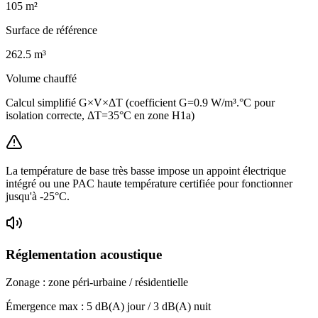
105
m²
Surface de référence
262.5
m³
Volume chauffé
Calcul simplifié G×V×ΔT (coefficient G=0.9 W/m³.°C pour
isolation correcte, ΔT=35°C en zone H1a)
La température de base très basse impose un appoint électrique
intégré ou une PAC haute température certifiée pour fonctionner
jusqu'à -25°C.
Réglementation acoustique
Zonage :
zone péri-urbaine / résidentielle
Émergence max :
5
dB(A) jour /
3
dB(A) nuit