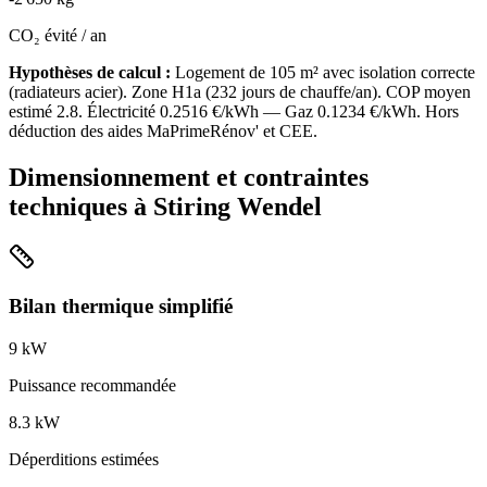
CO₂ évité / an
Hypothèses de calcul :
Logement de
105
m² avec isolation
correcte
(
radiateurs acier
). Zone
H1a
(
232
jours de chauffe/an). COP moyen
estimé
2.8
. Électricité
0.2516
€/kWh — Gaz
0.1234
€/kWh. Hors
déduction des aides MaPrimeRénov' et CEE.
Dimensionnement et contraintes
techniques à
Stiring Wendel
Bilan thermique simplifié
9
kW
Puissance recommandée
8.3
kW
Déperditions estimées