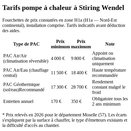
Tarifs pompe à chaleur à
Stiring Wendel
Fourchettes de prix constatées en zone
H1a
(
H1a — Nord-Est
continental
), installation comprise. Tarifs indicatifs avant déduction
des aides.
Prix
Prix
Type de PAC
Note
minimum
maximum
Appoint ou
PAC Air/Air
4 000
€
9 800
€
climatisation
(climatisation réversible)
uniquement
PAC Air/Eau (chauffage
Haute température
11 500
€
18 400
€
central)
recommandée
Rendement
PAC Géothermique
17 300
€
28 700
€
constant malgré le
(sol/eau)
Recommandé
froid
Obligatoire tous les
Entretien annuel
170
€
350
€
2 ans minimum
* Prix relevés en
2026
pour le département
Moselle
(
57
). Les écarts
s'expliquent par la surface à chauffer, le type d'émetteurs existants et
la difficulté d'accès au chantier.