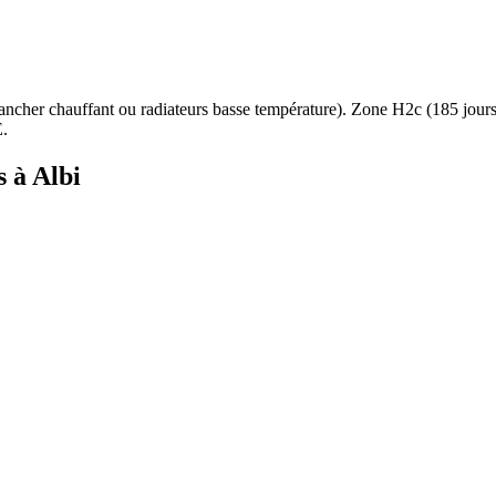
ancher chauffant ou radiateurs basse température
). Zone
H2c
(
185
jour
.
s à
Albi