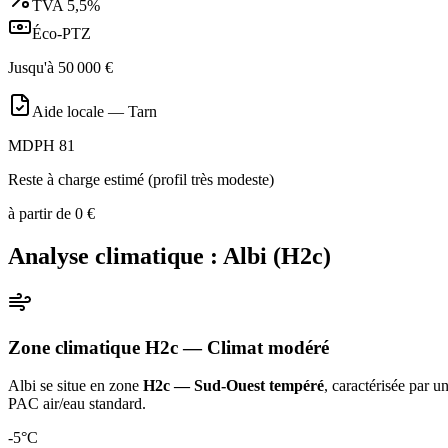
TVA
5,5%
Éco-PTZ
Jusqu'à
50 000
€
Aide locale —
Tarn
MDPH 81
Reste à charge estimé (profil très modeste)
à partir de
0
€
Analyse climatique :
Albi
(
H2c
)
Zone climatique
H2c
— Climat
modéré
Albi
se situe en zone
H2c — Sud-Ouest tempéré
, caractérisée par u
PAC air/eau standard
.
-5
°C