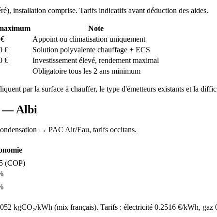
ré
), installation comprise. Tarifs indicatifs avant déduction des aides.
 maximum
Note
€
Appoint ou climatisation uniquement
0
€
Solution polyvalente chauffage + ECS
0
€
Investissement élevé, rendement maximal
Obligatoire tous les 2 ans minimum
liquent par la surface à chauffer, le type d'émetteurs existants et la diffi
C —
Albi
condensation
→ PAC Air/Eau,
tarifs occitans
.
onomie
5
(COP)
%
%
52 kgCO₂/kWh (mix français). Tarifs : électricité
0.2516
€/kWh, gaz