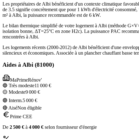
Les propriétaires de Albi bénéficient d'un contexte climatique favor
de 3.5 signifie concrètement que pour 1 kWh d'électricité consommé, 
m² à Albi, la puissance recommandée est de 6 kW.
Le bilan thermique simplifié de votre logement à Albi (méthode G×
isolation bonne, ΔT=25°C en zone H2c). La puissance PAC recommandé
rencontrées à Albi.
Les logements récents (2000-2012) de Albi bénéficient d'une envelop
silencieux et économiques. Associée à un plancher chauffant basse te
Aides à
Albi
(
81000
)
MaPrimeRénov'
🔵 Très modeste
11 000
€
🟡 Modeste
9 000
€
🟣 Interm.
5 000
€
🔴 Aisé
Non éligible
Prime CEE
De
2 500
€
à
4 000
€
selon fournisseur d'énergie