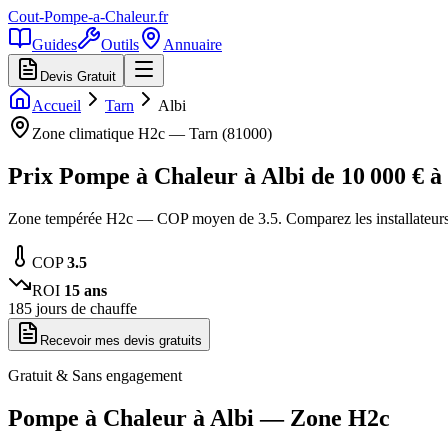
Cout-Pompe-a-Chaleur
.fr
Guides
Outils
Annuaire
Devis Gratuit
Accueil
Tarn
Albi
Zone climatique
H2c
—
Tarn
(
81000
)
Prix Pompe à Chaleur à
Albi
de
10 000
€ à
Zone tempérée H2c — COP moyen de 3.5. Comparez les installateurs
COP
3.5
ROI
15
ans
185
jours de chauffe
Recevoir mes devis gratuits
Gratuit & Sans engagement
Pompe à Chaleur à
Albi
— Zone
H2c