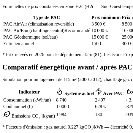
Fourchettes de prix constatées en zone
H2c
(
H2c — Sud-Ouest tempé
Type de PAC
Prix minimum
Prix
PAC Air/Air (climatisation réversible)
3 500
€
8 500
PAC Air/Eau (chauffage central)
Recommandé
10 000
€
16 00
PAC Géothermique (sol/eau)
15 000
€
25 00
Entretien annuel
150
€
300
€
* Prix relevés en
2026
pour le département
Tarn
(
81
). Les écarts s'exp
Comparatif énergétique avant / après PA
Simulation pour un logement de
115
m² (
2000-2012
), chauffage
gaz 
Indicateur
Éc
Système actuel
Avec PAC
Consommation (kWh/an)
8 740
2 497
÷
3.
Coût annuel (€)
1 000
€
628
€
-
37
1 984
130
-
93
Émissions CO₂ (kg/an)
* Facteurs d'émission :
gaz naturel 0,227
kgCO₂/kWh — électricité 0,0