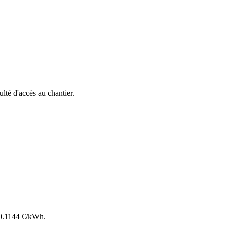
culté d'accès au chantier.
0.1144
€/kWh.