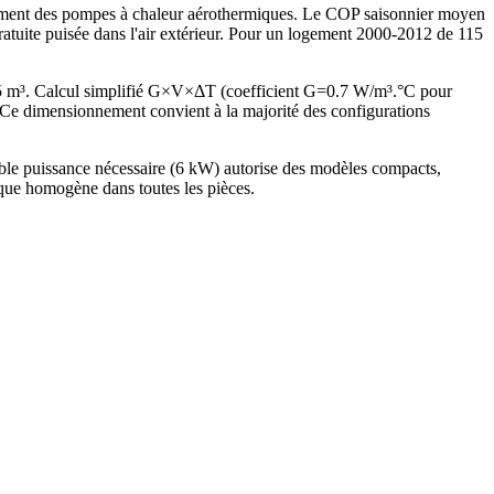
endement des pompes à chaleur aérothermiques. Le COP saisonnier moyen
atuite puisée dans l'air extérieur. Pour un logement 2000-2012 de 115
.5 m³. Calcul simplifié G×V×ΔT (coefficient G=0.7 W/m³.°C pour
e dimensionnement convient à la majorité des configurations
ble puissance nécessaire (6 kW) autorise des modèles compacts,
ique homogène dans toutes les pièces.