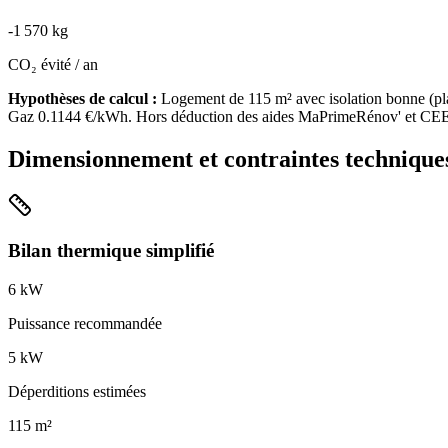
-
1 570
kg
CO₂ évité / an
Hypothèses de calcul :
Logement de
115
m² avec isolation
bonne
(
pl
Gaz
0.1144
€/kWh. Hors déduction des aides MaPrimeRénov' et CEE
Dimensionnement et contraintes technique
Bilan thermique simplifié
6
kW
Puissance recommandée
5
kW
Déperditions estimées
115
m²