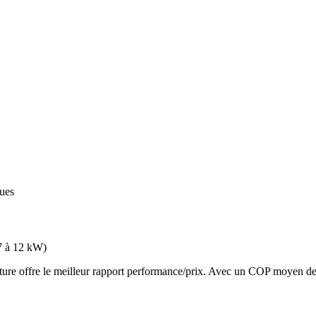
ques
7 à 12 kW
)
 offre le meilleur rapport performance/prix. Avec un COP moyen de 3.