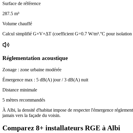
Surface de référence
287.5
m³
Volume chauffé
Calcul simplifié G×V×ΔT (coefficient G=0.7 W/m³.°C pour isolatio
Réglementation acoustique
Zonage :
zone urbaine modérée
Émergence max :
5
dB(A) jour /
3
dB(A) nuit
Distance minimale
5 mètres recommandés
À Albi, la densité d'habitat impose de respecter l'émergence réglementa
jamais vers la façade du voisin.
Comparez
8+
installateurs RGE à
Albi