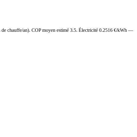
s de chauffe/an). COP moyen estimé
3.5
. Électricité
0.2516
€/kWh —