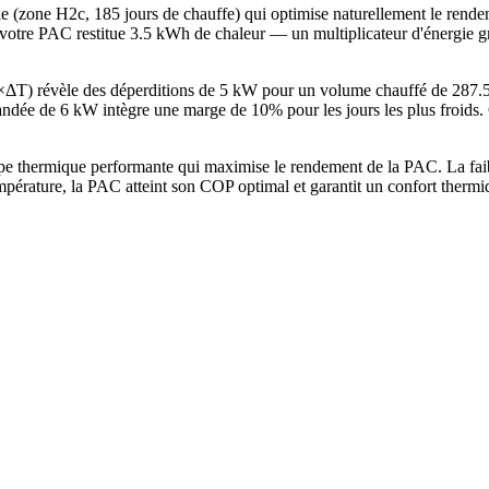
able (zone H2c, 185 jours de chauffe) qui optimise naturellement le r
votre PAC restitue 3.5 kWh de chaleur — un multiplicateur d'énergie gr
V×ΔT) révèle des déperditions de 5 kW pour un volume chauffé de 287
e de 6 kW intègre une marge de 10% pour les jours les plus froids. C
pe thermique performante qui maximise le rendement de la PAC. La fai
mpérature, la PAC atteint son COP optimal et garantit un confort therm