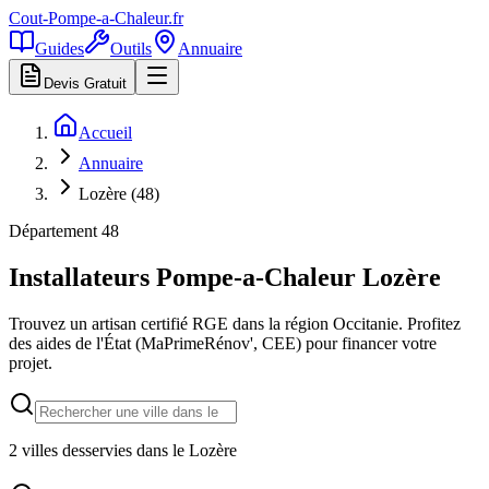
Cout-Pompe-a-Chaleur
.fr
Guides
Outils
Annuaire
Devis Gratuit
Accueil
Annuaire
Lozère (48)
Département
48
Installateurs Pompe-a-Chaleur
Lozère
Trouvez un artisan certifié RGE dans la région
Occitanie
. Profitez
des aides de l'État (MaPrimeRénov', CEE) pour financer votre
projet.
2
villes desservies dans le
Lozère