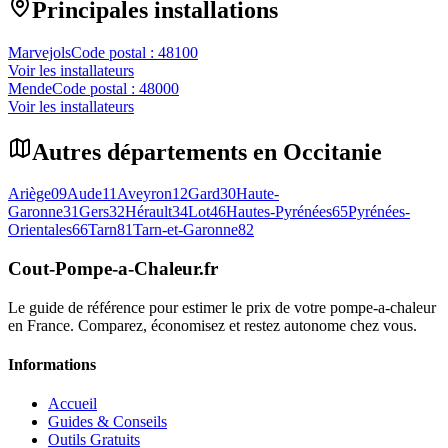
Principales installations
Marvejols
Code postal :
48100
Voir les installateurs
Mende
Code postal :
48000
Voir les installateurs
Autres départements en
Occitanie
Ariège
09
Aude
11
Aveyron
12
Gard
30
Haute-
Garonne
31
Gers
32
Hérault
34
Lot
46
Hautes-Pyrénées
65
Pyrénées-
Orientales
66
Tarn
81
Tarn-et-Garonne
82
Cout-Pompe-a-Chaleur
.fr
Le guide de référence pour estimer le prix de votre pompe-a-chaleur
en France. Comparez, économisez et restez autonome chez vous.
Informations
Accueil
Guides & Conseils
Outils Gratuits