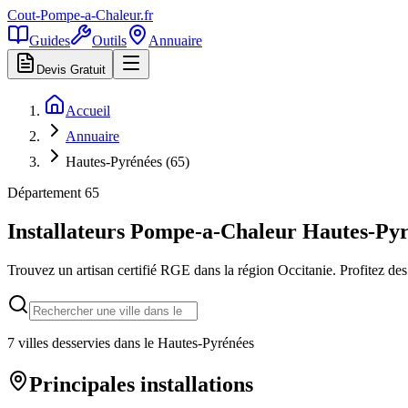
Cout-Pompe-a-Chaleur
.fr
Guides
Outils
Annuaire
Devis Gratuit
Accueil
Annuaire
Hautes-Pyrénées (65)
Département
65
Installateurs Pompe-a-Chaleur
Hautes-Pyr
Trouvez un artisan certifié RGE dans la région
Occitanie
. Profitez de
7
villes desservies dans le
Hautes-Pyrénées
Principales installations