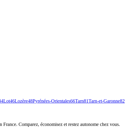
34
Lot
46
Lozère
48
Pyrénées-Orientales
66
Tarn
81
Tarn-et-Garonne
82
 en France. Comparez, économisez et restez autonome chez vous.