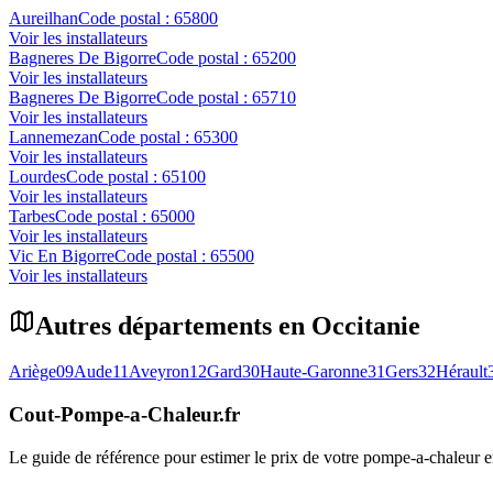
Aureilhan
Code postal :
65800
Voir les installateurs
Bagneres De Bigorre
Code postal :
65200
Voir les installateurs
Bagneres De Bigorre
Code postal :
65710
Voir les installateurs
Lannemezan
Code postal :
65300
Voir les installateurs
Lourdes
Code postal :
65100
Voir les installateurs
Tarbes
Code postal :
65000
Voir les installateurs
Vic En Bigorre
Code postal :
65500
Voir les installateurs
Autres départements en
Occitanie
Ariège
09
Aude
11
Aveyron
12
Gard
30
Haute-Garonne
31
Gers
32
Hérault
Cout-Pompe-a-Chaleur
.fr
Le guide de référence pour estimer le prix de votre pompe-a-chaleur