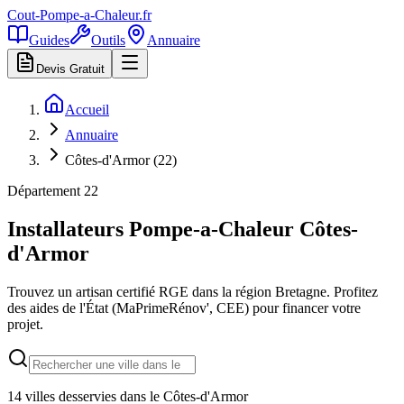
Cout-Pompe-a-Chaleur
.fr
Guides
Outils
Annuaire
Devis Gratuit
Accueil
Annuaire
Côtes-d'Armor (22)
Département
22
Installateurs Pompe-a-Chaleur
Côtes-
d'Armor
Trouvez un artisan certifié RGE dans la région
Bretagne
. Profitez
des aides de l'État (MaPrimeRénov', CEE) pour financer votre
projet.
14
villes desservies dans le
Côtes-d'Armor