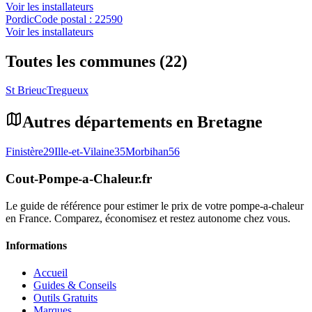
Voir les installateurs
Pordic
Code postal :
22590
Voir les installateurs
Toutes les communes (22)
St Brieuc
Tregueux
Autres départements en
Bretagne
Finistère
29
Ille-et-Vilaine
35
Morbihan
56
Cout-Pompe-a-Chaleur
.fr
Le guide de référence pour estimer le prix de votre pompe-a-chaleur
en France. Comparez, économisez et restez autonome chez vous.
Informations
Accueil
Guides & Conseils
Outils Gratuits
Marques