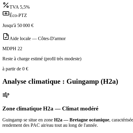
TVA
5,5%
Éco-PTZ
Jusqu'à
50 000
€
Aide locale —
Côtes-D'armor
MDPH 22
Reste à charge estimé (profil très modeste)
à partir de
0
€
Analyse climatique :
Guingamp
(
H2a
)
Zone climatique
H2a
— Climat
modéré
Guingamp
se situe en zone
H2a — Bretagne océanique
, caractérisé
rendement des PAC air/eau tout au long de l'année
.