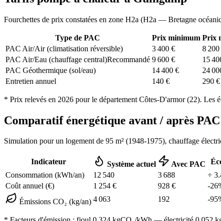
Fourchettes de prix constatées en zone
H2a
(
H2a — Bretagne océani
Type de PAC
Prix minimum
Prix
PAC Air/Air (climatisation réversible)
3 400
€
8 200
PAC Air/Eau (chauffage central)
Recommandé
9 600
€
15 40
PAC Géothermique (sol/eau)
14 400
€
24 00
Entretien annuel
140
€
290
€
* Prix relevés en
2026
pour le département
Côtes-D'armor
(
22
). Les é
Comparatif énergétique avant / après P
Simulation pour un logement de
95
m² (
1948-1975
), chauffage
électr
Indicateur
Éc
Système actuel
Avec PAC
Consommation (kWh/an)
12 540
3 688
÷
3.
Coût annuel (€)
1 254
€
928
€
-
26
4 063
192
-
95
Émissions CO₂ (kg/an)
* Facteurs d'émission :
fioul 0,324
kgCO₂/kWh — électricité 0,052 kgC