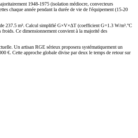
oritairement 1948-1975 (isolation médiocre, convecteurs
nettes chaque année pendant la durée de vie de l'équipement (15-20
 de 237.5 m³. Calcul simplifié G×V×ΔT (coefficient G=1.3 W/m³.°C
froids. Ce dimensionnement convient à la majorité des
ctuelle. Un artisan RGE sérieux proposera systématiquement un
 €. Cette approche globale divise par deux le temps de retour sur