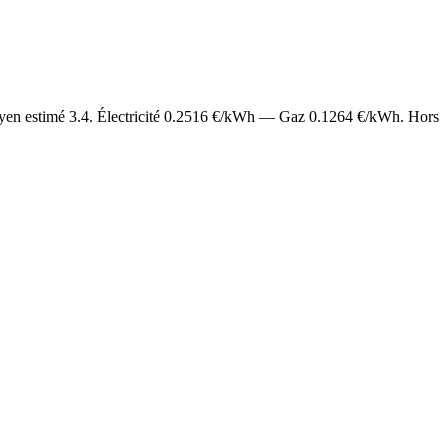
yen estimé
3.4
. Électricité
0.2516
€/kWh — Gaz
0.1264
€/kWh. Hors