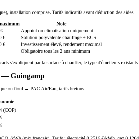
que
), installation comprise. Tarifs indicatifs avant déduction des aides.
 maximum
Note
€
Appoint ou climatisation uniquement
0
€
Solution polyvalente chauffage + ECS
0
€
Investissement élevé, rendement maximal
Obligatoire tous les 2 ans minimum
carts s'expliquent par la surface à chauffer, le type d'émetteurs existants 
AC —
Guingamp
ique ou fioul
→ PAC Air/Eau,
tarifs bretons
.
onomie
4
(COP)
%
%
O₂/kWh (mix français). Tarifs : électricité
0.2516
€/kWh, gaz
0.1264