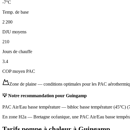
-7
°C
Temp. de base
2 200
DJU moyens
210
Jours de chauffe
3.4
COP moyen PAC
Zone de plaine
—
conditions optimales pour les PAC aérothermi
💡 Notre recommandation pour
Guingamp
PAC Air/Eau basse température
—
bibloc basse température (45°C)
(
En zone H2a — Bretagne océanique, une PAC Air/Eau basse températur
Tarifs pompe à chaleur à
Guingamp