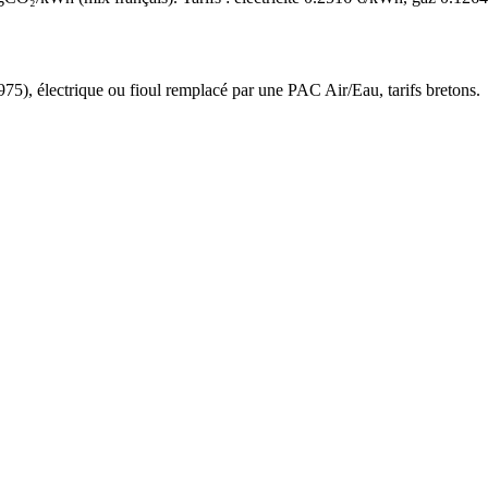
975
),
électrique ou fioul
remplacé par une PAC Air/Eau,
tarifs bretons
.