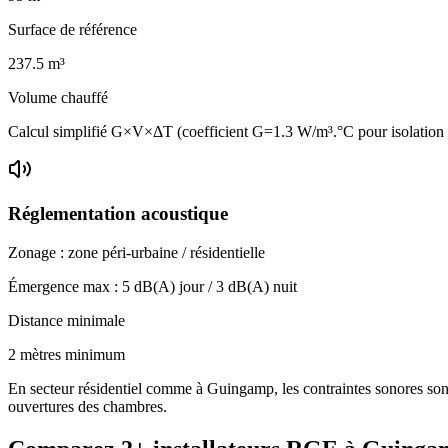
Surface de référence
237.5
m³
Volume chauffé
Calcul simplifié G×V×ΔT (coefficient G=1.3 W/m³.°C pour isolatio
Réglementation acoustique
Zonage :
zone péri-urbaine / résidentielle
Émergence max :
5
dB(A) jour /
3
dB(A) nuit
Distance minimale
2 mètres minimum
En secteur résidentiel comme à Guingamp, les contraintes sonores sont 
ouvertures des chambres.