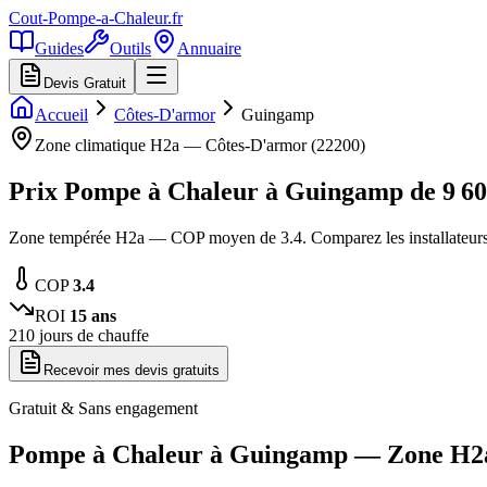
Cout-Pompe-a-Chaleur
.fr
Guides
Outils
Annuaire
Devis Gratuit
Accueil
Côtes-D'armor
Guingamp
Zone climatique
H2a
—
Côtes-D'armor
(
22200
)
Prix Pompe à Chaleur à
Guingamp
de
9 6
Zone tempérée H2a — COP moyen de 3.4. Comparez les installateurs
COP
3.4
ROI
15
ans
210
jours de chauffe
Recevoir mes devis gratuits
Gratuit & Sans engagement
Pompe à Chaleur à
Guingamp
— Zone
H2