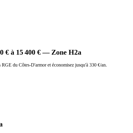
00
€ à
15 400
€ — Zone
H2a
 RGE du Côtes-D'armor et économisez jusqu'à 330 €/an.
a