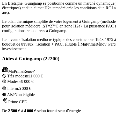
En Bretagne, Guingamp se positionne comme un marché dynamique pou
électriques) et d'un climat H2a tempéré crée les conditions d'un ROI 
ans).
Le bilan thermique simplifié de votre logement à Guingamp (méthod
pour isolation médiocre, ΔT=27°C en zone H2a). La puissance PAC re
configurations rencontrées à Guingamp.
Le niveau d'isolation médiocre typique des constructions 1948-1975 
bouquet de travaux : isolation + PAC, éligible à MaPrimeRénov' Parc
investissement.
Aides à
Guingamp
(
22200
)
MaPrimeRénov'
🔵 Très modeste
11 000
€
🟡 Modeste
9 000
€
🟣 Interm.
5 000
€
🔴 Aisé
Non éligible
Prime CEE
De
2 500
€
à
4 000
€
selon fournisseur d'énergie