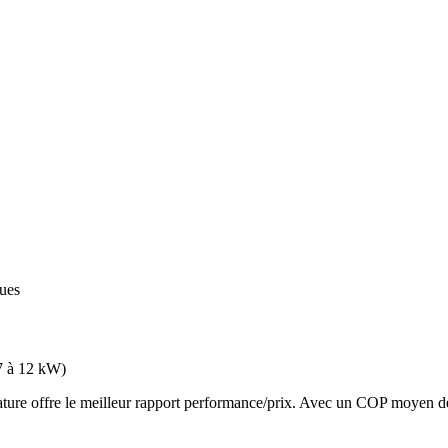
ques
7 à 12 kW
)
e offre le meilleur rapport performance/prix. Avec un COP moyen de 3.