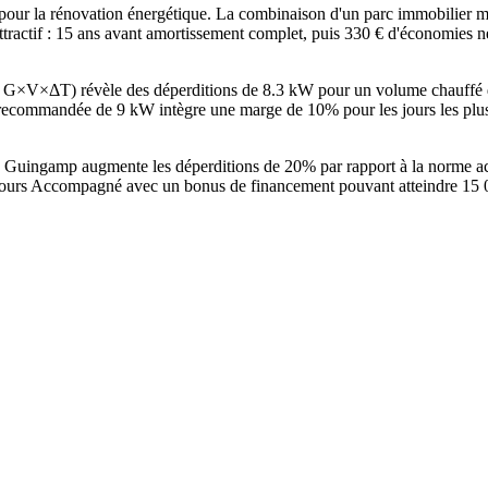
r la rénovation énergétique. La combinaison d'un parc immobilier maj
attractif : 15 ans avant amortissement complet, puis 330 € d'économies 
e G×V×ΔT) révèle des déperditions de 8.3 kW pour un volume chauffé
commandée de 9 kW intègre une marge de 10% pour les jours les plus 
à Guingamp augmente les déperditions de 20% par rapport à la norme a
ours Accompagné avec un bonus de financement pouvant atteindre 15 000