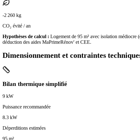
-
2 260
kg
CO₂ évité / an
Hypothèses de calcul :
Logement de
95
m² avec isolation
médiocre
(
déduction des aides MaPrimeRénov' et CEE.
Dimensionnement et contraintes technique
Bilan thermique simplifié
9
kW
Puissance recommandée
8.3
kW
Déperditions estimées
95
m²