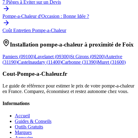
7 Pièges à Éviter sur un Devis
Pompe-a-Chaleur d'Occasion : Bonne Idée ?
Coût Entretien Pompe-a-Chaleur
Installation pompe-a-chaleur à proximité de
Foix
Pamiers
(
09100
)
Lavelanet
(
09300
)
St Girons
(
09200
)
Auterive
(
31190
)
Castelnaudary
(
11400
)
Carbonne
(
31390
)
Muret
(
31600
)
Cout-Pompe-a-Chaleur
.fr
Le guide de référence pour estimer le prix de votre pompe-a-chaleur
en France. Comparez, économisez et restez autonome chez vous.
Informations
Accueil
Guides & Conseils
Outils Gratuits
Marques
Annuaire