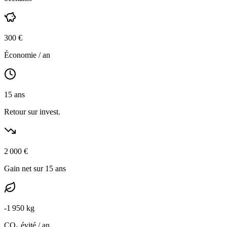
300
€
Économie / an
15
ans
Retour sur invest.
2 000
€
Gain net sur 15 ans
-
1 950
kg
CO₂ évité / an