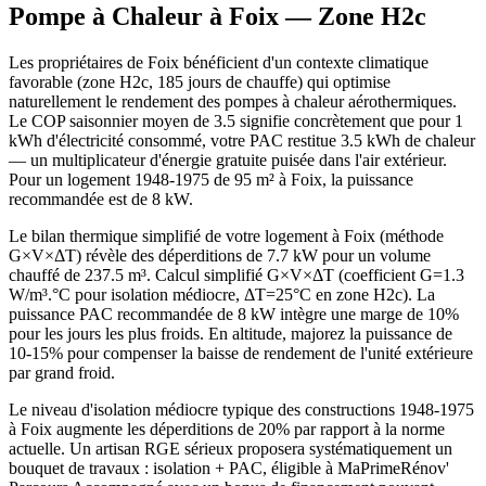
Pompe à Chaleur à
Foix
— Zone
H2c
Les propriétaires de Foix bénéficient d'un contexte climatique
favorable (zone H2c, 185 jours de chauffe) qui optimise
naturellement le rendement des pompes à chaleur aérothermiques.
Le COP saisonnier moyen de 3.5 signifie concrètement que pour 1
kWh d'électricité consommé, votre PAC restitue 3.5 kWh de chaleur
— un multiplicateur d'énergie gratuite puisée dans l'air extérieur.
Pour un logement 1948-1975 de 95 m² à Foix, la puissance
recommandée est de 8 kW.
Le bilan thermique simplifié de votre logement à Foix (méthode
G×V×ΔT) révèle des déperditions de 7.7 kW pour un volume
chauffé de 237.5 m³. Calcul simplifié G×V×ΔT (coefficient G=1.3
W/m³.°C pour isolation médiocre, ΔT=25°C en zone H2c). La
puissance PAC recommandée de 8 kW intègre une marge de 10%
pour les jours les plus froids. En altitude, majorez la puissance de
10-15% pour compenser la baisse de rendement de l'unité extérieure
par grand froid.
Le niveau d'isolation médiocre typique des constructions 1948-1975
à Foix augmente les déperditions de 20% par rapport à la norme
actuelle. Un artisan RGE sérieux proposera systématiquement un
bouquet de travaux : isolation + PAC, éligible à MaPrimeRénov'