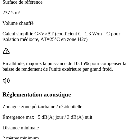
Surface de référence
237.5
m³
Volume chauffé
Calcul simplifié G×V×ΔT (coefficient G=1.3 W/m³.°C pour
isolation médiocre, ΔT=25°C en zone H2c)
En altitude, majorez la puissance de 10-15% pour compenser la
baisse de rendement de l'unité extérieure par grand froid.
Réglementation acoustique
Zonage :
zone péri-urbaine / résidentielle
Émergence max :
5
dB(A) jour /
3
dB(A) nuit
Distance minimale
2 mètres minimum