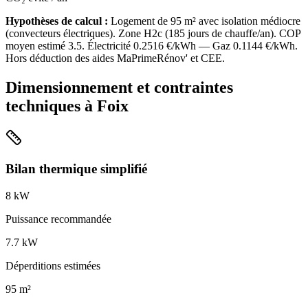
Hypothèses de calcul :
Logement de
95
m² avec isolation
médiocre
(
convecteurs électriques
). Zone
H2c
(
185
jours de chauffe/an). COP
moyen estimé
3.5
. Électricité
0.2516
€/kWh — Gaz
0.1144
€/kWh.
Hors déduction des aides MaPrimeRénov' et CEE.
Dimensionnement et contraintes
techniques à
Foix
Bilan thermique simplifié
8
kW
Puissance recommandée
7.7
kW
Déperditions estimées
95
m²