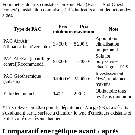
Fourchettes de prix constatées en zone
H2c
(
H2c — Sud-Ouest
tempéré
), installation comprise. Tarifs indicatifs avant déduction des
aides.
Prix
Prix
Type de PAC
Note
minimum
maximum
Appoint ou
PAC Air/Air
3 400
€
8 200
€
climatisation
(climatisation réversible)
uniquement
Solution
PAC Air/Eau (chauffage
9 600
€
15 400
€
polyvalente
central)
Recommandé
chauffage + ECS
Investissement
PAC Géothermique
14 400
€
24 000
€
élevé, rendement
(sol/eau)
maximal
Obligatoire tous
Entretien annuel
140
€
290
€
les 2 ans minimum
* Prix relevés en
2026
pour le département
Ariège
(
09
). Les écarts
s'expliquent par la surface à chauffer, le type d'émetteurs existants et
la difficulté d'accès au chantier.
Comparatif énergétique avant / après