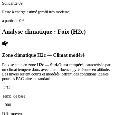
Solidarité 09
Reste à charge estimé (profil très modeste)
à partir de
0
€
Analyse climatique :
Foix
(
H2c
)
Zone climatique
H2c
— Climat
modéré
Foix
se situe en zone
H2c — Sud-Ouest tempéré
, caractérisée par
un
climat tempéré doux avec une influence pyrénéenne en altitude.
Les hivers restent courts et modérés, offrant des conditions idéales
pour les PAC air/eau standard
.
-5
°C
Temp. de base
1 900
DJU moyens