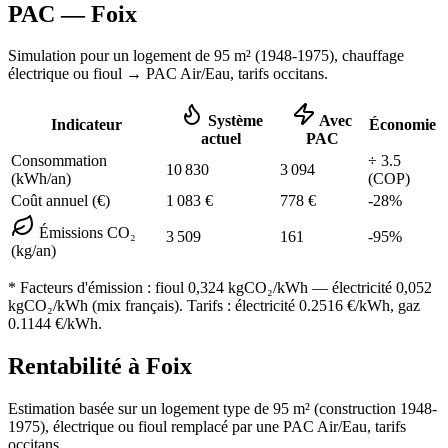
PAC —
Foix
Simulation pour un logement de
95
m² (
1948-1975
), chauffage
électrique ou fioul
→ PAC Air/Eau,
tarifs occitans
.
Système
Avec
Indicateur
Économie
actuel
PAC
Consommation
÷
3.5
10 830
3 094
(kWh/an)
(COP)
Coût annuel (€)
1 083
€
778
€
-
28
%
Émissions CO₂
3 509
161
-
95
%
(kg/an)
* Facteurs d'émission :
fioul 0,324
kgCO₂/kWh — électricité 0,052
kgCO₂/kWh (mix français). Tarifs : électricité
0.2516
€/kWh, gaz
0.1144
€/kWh.
Rentabilité à
Foix
Estimation basée sur un logement type de
95
m² (construction
1948-
1975
),
électrique ou fioul
remplacé par une PAC Air/Eau,
tarifs
occitans
.