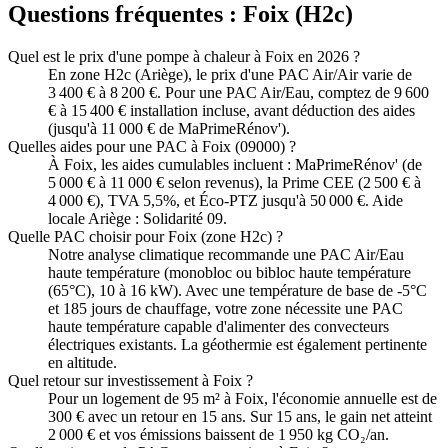
Questions fréquentes :
Foix
(
H2c
)
Quel est le prix d'une pompe à chaleur à Foix en 2026 ?
En zone H2c (Ariège), le prix d'une PAC Air/Air varie de
3 400 € à 8 200 €. Pour une PAC Air/Eau, comptez de 9 600
€ à 15 400 € installation incluse, avant déduction des aides
(jusqu'à 11 000 € de MaPrimeRénov').
Quelles aides pour une PAC à Foix (09000) ?
À Foix, les aides cumulables incluent : MaPrimeRénov' (de
5 000 € à 11 000 € selon revenus), la Prime CEE (2 500 € à
4 000 €), TVA 5,5%, et Éco-PTZ jusqu'à 50 000 €. Aide
locale Ariège : Solidarité 09.
Quelle PAC choisir pour Foix (zone H2c) ?
Notre analyse climatique recommande une PAC Air/Eau
haute température (monobloc ou bibloc haute température
(65°C), 10 à 16 kW). Avec une température de base de -5°C
et 185 jours de chauffage, votre zone nécessite une PAC
haute température capable d'alimenter des convecteurs
électriques existants. La géothermie est également pertinente
en altitude.
Quel retour sur investissement à Foix ?
Pour un logement de 95 m² à Foix, l'économie annuelle est de
300 € avec un retour en 15 ans. Sur 15 ans, le gain net atteint
2 000 € et vos émissions baissent de 1 950 kg CO₂/an.