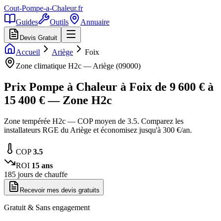
Cout-Pompe-a-Chaleur
.fr
Guides
Outils
Annuaire
Devis Gratuit
Accueil
Ariège
Foix
Zone climatique
H2c
—
Ariège
(
09000
)
Prix Pompe à Chaleur à
Foix
de
9 600
€ à
15 400
€ — Zone
H2c
Zone tempérée H2c — COP moyen de 3.5. Comparez les
installateurs RGE du Ariège et économisez jusqu'à 300 €/an.
COP
3.5
ROI
15
ans
185
jours de chauffe
Recevoir mes devis gratuits
Gratuit & Sans engagement