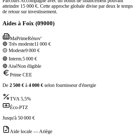
Parcours Accompagné avec un bonus de financement pouvant
atteindre 15 000 €. Cette approche globale divise par deux le temps
de retour sur investissement.
Aides à
Foix
(
09000
)
MaPrimeRénov'
🔵 Très modeste
11 000
€
🟡 Modeste
9 000
€
🟣 Interm.
5 000
€
🔴 Aisé
Non éligible
Prime CEE
De
2 500
€
à
4 000
€
selon fournisseur d'énergie
TVA
5,5%
Éco-PTZ
Jusqu'à
50 000
€
Aide locale —
Ariège