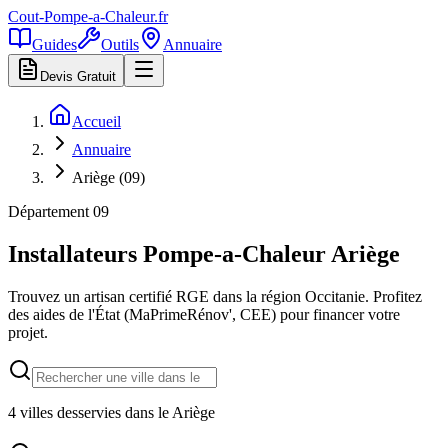
Cout-Pompe-a-Chaleur
.fr
Guides
Outils
Annuaire
Devis Gratuit
Accueil
Annuaire
Ariège (09)
Département
09
Installateurs Pompe-a-Chaleur
Ariège
Trouvez un artisan certifié RGE dans la région
Occitanie
. Profitez
des aides de l'État (MaPrimeRénov', CEE) pour financer votre
projet.
4
villes desservies dans le
Ariège