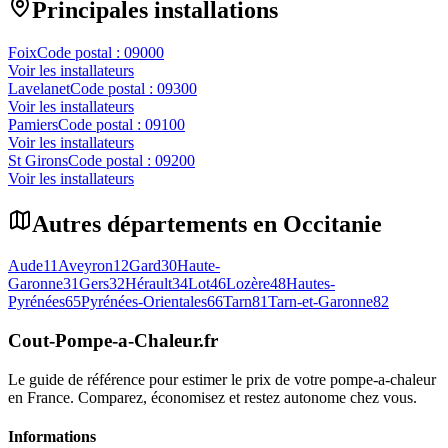
Principales installations
Foix
Code postal :
09000
Voir les installateurs
Lavelanet
Code postal :
09300
Voir les installateurs
Pamiers
Code postal :
09100
Voir les installateurs
St Girons
Code postal :
09200
Voir les installateurs
Autres départements en
Occitanie
Aude
11
Aveyron
12
Gard
30
Haute-
Garonne
31
Gers
32
Hérault
34
Lot
46
Lozère
48
Hautes-
Pyrénées
65
Pyrénées-Orientales
66
Tarn
81
Tarn-et-Garonne
82
Cout-Pompe-a-Chaleur
.fr
Le guide de référence pour estimer le prix de votre pompe-a-chaleur
en France. Comparez, économisez et restez autonome chez vous.
Informations