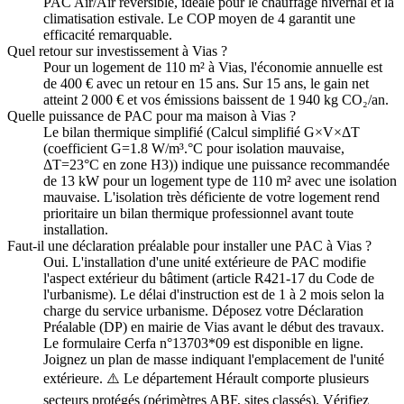
PAC Air/Air réversible, idéale pour le chauffage hivernal et la
climatisation estivale. Le COP moyen de 4 garantit une
efficacité remarquable.
Quel retour sur investissement à Vias ?
Pour un logement de 110 m² à Vias, l'économie annuelle est
de 400 € avec un retour en 15 ans. Sur 15 ans, le gain net
atteint 2 000 € et vos émissions baissent de 1 940 kg CO₂/an.
Quelle puissance de PAC pour ma maison à Vias ?
Le bilan thermique simplifié (Calcul simplifié G×V×ΔT
(coefficient G=1.8 W/m³.°C pour isolation mauvaise,
ΔT=23°C en zone H3)) indique une puissance recommandée
de 13 kW pour un logement type de 110 m² avec une isolation
mauvaise. L'isolation très déficiente de votre logement rend
prioritaire un bilan thermique professionnel avant toute
installation.
Faut-il une déclaration préalable pour installer une PAC à Vias ?
Oui. L'installation d'une unité extérieure de PAC modifie
l'aspect extérieur du bâtiment (article R421-17 du Code de
l'urbanisme). Le délai d'instruction est de 1 à 2 mois selon la
charge du service urbanisme. Déposez votre Déclaration
Préalable (DP) en mairie de Vias avant le début des travaux.
Le formulaire Cerfa n°13703*09 est disponible en ligne.
Joignez un plan de masse indiquant l'emplacement de l'unité
extérieure. ⚠️ Le département Hérault comporte plusieurs
secteurs protégés (périmètres ABF, sites classés). Vérifiez