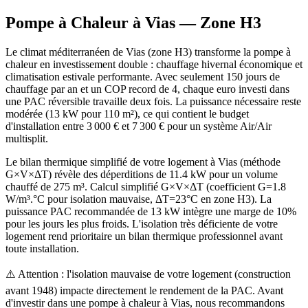
Pompe à Chaleur à
Vias
— Zone
H3
Le climat méditerranéen de Vias (zone H3) transforme la pompe à
chaleur en investissement double : chauffage hivernal économique et
climatisation estivale performante. Avec seulement 150 jours de
chauffage par an et un COP record de 4, chaque euro investi dans
une PAC réversible travaille deux fois. La puissance nécessaire reste
modérée (13 kW pour 110 m²), ce qui contient le budget
d'installation entre 3 000 € et 7 300 € pour un système Air/Air
multisplit.
Le bilan thermique simplifié de votre logement à Vias (méthode
G×V×ΔT) révèle des déperditions de 11.4 kW pour un volume
chauffé de 275 m³. Calcul simplifié G×V×ΔT (coefficient G=1.8
W/m³.°C pour isolation mauvaise, ΔT=23°C en zone H3). La
puissance PAC recommandée de 13 kW intègre une marge de 10%
pour les jours les plus froids. L'isolation très déficiente de votre
logement rend prioritaire un bilan thermique professionnel avant
toute installation.
⚠️ Attention : l'isolation mauvaise de votre logement (construction
avant 1948) impacte directement le rendement de la PAC. Avant
d'investir dans une pompe à chaleur à Vias, nous recommandons