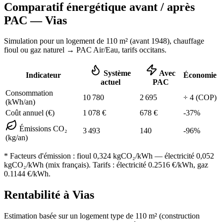
Comparatif énergétique avant / après
PAC —
Vias
Simulation pour un logement de
110
m² (
avant 1948
), chauffage
fioul ou gaz naturel
→ PAC Air/Eau,
tarifs occitans
.
Système
Avec
Indicateur
Économie
actuel
PAC
Consommation
10 780
2 695
÷
4
(COP)
(kWh/an)
Coût annuel (€)
1 078
€
678
€
-
37
%
Émissions CO₂
3 493
140
-
96
%
(kg/an)
* Facteurs d'émission :
fioul 0,324
kgCO₂/kWh — électricité 0,052
kgCO₂/kWh (mix français). Tarifs : électricité
0.2516
€/kWh, gaz
0.1144
€/kWh.
Rentabilité à
Vias
Estimation basée sur un logement type de
110
m² (construction