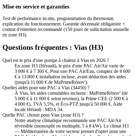
Mise en service et garanties
Test de performance in-situ, programmation du thermostat,
explication du fonctionnement. Garantie décennale obligatoire +
contrat d'entretien recommandé (150 jours de sollicitation annuelle
en zone H3).
Questions fréquentes :
Vias
(
H3
)
Quel est le prix d'une pompe à chaleur à Vias en 2026 ?
En zone H3 (Hérault), le prix d'une PAC Air/Air varie de
3 000 € à 7 300 €. Pour une PAC Air/Eau, comptez de 8 600
€ à 13 800 € installation incluse, avant déduction des aides
(jusqu'à 11 000 € de MaPrimeRénov').
Quelles aides pour une PAC à Vias (34450) ?
À Vias, les aides cumulables incluent : MaPrimeRénov' (de
5 000 € à 11 000 € selon revenus), la Prime CEE (2 500 € à
4 000 €), TVA 5,5%, et Éco-PTZ jusqu'à 50 000 €. Aide
locale Hérault : MDA 34.
Quelle PAC choisir pour Vias (zone H3) ?
Notre analyse climatique recommande une PAC Air/Air
réversible (monosplit ou multisplit, 5 à 8 kW). Le climat H3
— Méditerranéen de votre secteur permet d'opter pour une