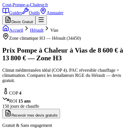
Cout-Pompe-a-Chaleur
.fr
Guides
Outils
Annuaire
Devis Gratuit
Accueil
Hérault
Vias
Zone climatique
H3
—
Hérault
(
34450
)
Prix Pompe à Chaleur à
Vias
de
8 600
€ à
13 800
€ — Zone
H3
Climat méditerranéen idéal (COP 4). PAC réversible chauffage +
climatisation. Comparez les installateurs RGE du Hérault — devis
gratuit.
COP
4
ROI
15
ans
150
jours de chauffe
Recevoir mes devis gratuits
Gratuit & Sans engagement