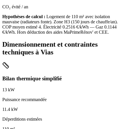
CO₂ évité / an
Hypothèses de calcul :
Logement de
110
m² avec isolation
mauvaise
(
radiateurs fonte
). Zone
H3
(
150
jours de chauffe/an).
COP moyen estimé
4
. Électricité
0.2516
€/kWh — Gaz
0.1144
€/kWh. Hors déduction des aides MaPrimeRénov' et CEE.
Dimensionnement et contraintes
techniques à
Vias
Bilan thermique simplifié
13
kW
Puissance recommandée
11.4
kW
Déperditions estimées
110
m²