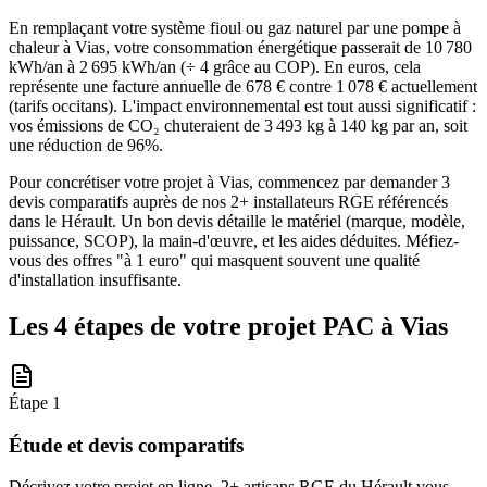
En remplaçant votre système fioul ou gaz naturel par une pompe à
chaleur à Vias, votre consommation énergétique passerait de 10 780
kWh/an à 2 695 kWh/an (÷ 4 grâce au COP). En euros, cela
représente une facture annuelle de 678 € contre 1 078 € actuellement
(tarifs occitans). L'impact environnemental est tout aussi significatif :
vos émissions de CO₂ chuteraient de 3 493 kg à 140 kg par an, soit
une réduction de 96%.
Pour concrétiser votre projet à Vias, commencez par demander 3
devis comparatifs auprès de nos 2+ installateurs RGE référencés
dans le Hérault. Un bon devis détaille le matériel (marque, modèle,
puissance, SCOP), la main-d'œuvre, et les aides déduites. Méfiez-
vous des offres "à 1 euro" qui masquent souvent une qualité
d'installation insuffisante.
Les 4 étapes de votre projet PAC à
Vias
Étape
1
Étude et devis comparatifs
Décrivez votre projet en ligne. 2+ artisans RGE du Hérault vous