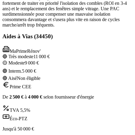
fortement de traiter en priorité l'isolation des combles (ROI en 3-4
ans) et le remplacement des fenêtres simple vitrage. Une PAC
surdimensionnée pour compenser une mauvaise isolation
consommera davantage et s'usera plus vite en raison de cycles
marche/arrêt trop fréquents.
Aides à
Vias
(
34450
)
MaPrimeRénov'
🔵 Très modeste
11 000
€
🟡 Modeste
9 000
€
🟣 Interm.
5 000
€
🔴 Aisé
Non éligible
Prime CEE
De
2 500
€
à
4 000
€
selon fournisseur d'énergie
TVA
5,5%
Éco-PTZ
Jusqu'à
50 000
€