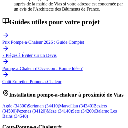
auprès de la mairie de Vias si votre adresse est concernée par
un avis de l'Architecte des Bâtiments de France.
Guides utiles pour votre projet
Prix Pompe-a-Chaleur 2026 : Guide Complet
7 Pièges à Éviter sur un Devis
Pompe-a-Chaleur d'Occasion : Bonne Idée ?
Coût Entretien Pompe-a-Chaleur
Installation pompe-a-chaleur à proximité de
Vias
Agde
(
34300
)
Serignan
(
34410
)
Marseillan
(
34340
)
Beziers
(
34500
)
Pezenas
(
34120
)
Meze
(
34140
)
Sete
(
34200
)
Balaruc Les
Bains
(
34540
)
Cout-Pompe-a-Chaleur
.fr