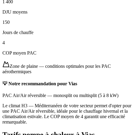
1 400
DJU moyens
150
Jours de chauffe
4
COP moyen PAC
Zone de plaine
—
conditions optimales pour les PAC
aérothermiques
💡 Notre recommandation pour
Vias
PAC Air/Air réversible
—
monosplit ou multisplit
(
5 à 8 kW
)
Le climat H3 — Méditerranéen de votre secteur permet d'opter pour
une PAC Air/Air réversible, idéale pour le chauffage hivernal et la
climatisation estivale. Le COP moyen de 4 garantit une efficacité
remarquable.
Tarifs pompe à chaleur à
Vias