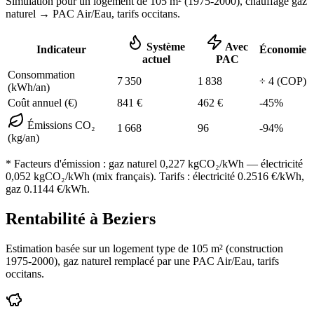
Simulation pour un logement de
105
m² (
1975-2000
), chauffage
gaz
naturel
→ PAC Air/Eau,
tarifs occitans
.
Système
Avec
Indicateur
Économie
actuel
PAC
Consommation
7 350
1 838
÷
4
(COP)
(kWh/an)
Coût annuel (€)
841
€
462
€
-
45
%
Émissions CO₂
1 668
96
-
94
%
(kg/an)
* Facteurs d'émission :
gaz naturel 0,227
kgCO₂/kWh — électricité
0,052 kgCO₂/kWh (mix français). Tarifs : électricité
0.2516
€/kWh,
gaz
0.1144
€/kWh.
Rentabilité à
Beziers
Estimation basée sur un logement type de
105
m² (construction
1975-2000
),
gaz naturel
remplacé par une PAC Air/Eau,
tarifs
occitans
.