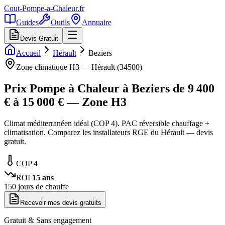
Cout-Pompe-a-Chaleur
.fr
Guides
Outils
Annuaire
Devis Gratuit
Accueil
Hérault
Beziers
Zone climatique
H3
—
Hérault
(
34500
)
Prix Pompe à Chaleur à
Beziers
de
9 400
€ à
15 000
€ — Zone
H3
Climat méditerranéen idéal (COP 4). PAC réversible chauffage +
climatisation. Comparez les installateurs RGE du Hérault — devis
gratuit.
COP
4
ROI
15
ans
150
jours de chauffe
Recevoir mes devis gratuits
Gratuit & Sans engagement