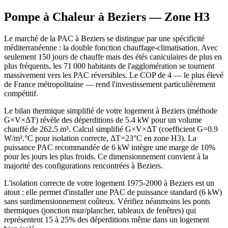
Pompe à Chaleur à
Beziers
— Zone
H3
Le marché de la PAC à Beziers se distingue par une spécificité
méditerranéenne : la double fonction chauffage-climatisation. Avec
seulement 150 jours de chauffe mais des étés caniculaires de plus en
plus fréquents, les 71 000 habitants de l'agglomération se tournent
massivement vers les PAC réversibles. Le COP de 4 — le plus élevé
de France métropolitaine — rend l'investissement particulièrement
compétitif.
Le bilan thermique simplifié de votre logement à Beziers (méthode
G×V×ΔT) révèle des déperditions de 5.4 kW pour un volume
chauffé de 262.5 m³. Calcul simplifié G×V×ΔT (coefficient G=0.9
W/m³.°C pour isolation correcte, ΔT=23°C en zone H3). La
puissance PAC recommandée de 6 kW intègre une marge de 10%
pour les jours les plus froids. Ce dimensionnement convient à la
majorité des configurations rencontrées à Beziers.
L'isolation correcte de votre logement 1975-2000 à Beziers est un
atout : elle permet d'installer une PAC de puissance standard (6 kW)
sans surdimensionnement coûteux. Vérifiez néanmoins les ponts
thermiques (jonction mur/plancher, tableaux de fenêtres) qui
représentent 15 à 25% des déperditions même dans un logement