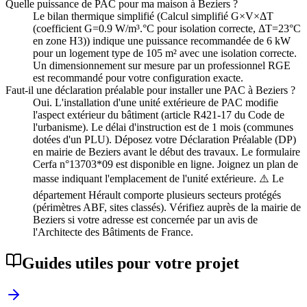
Quelle puissance de PAC pour ma maison à Beziers ?
Le bilan thermique simplifié (Calcul simplifié G×V×ΔT
(coefficient G=0.9 W/m³.°C pour isolation correcte, ΔT=23°C
en zone H3)) indique une puissance recommandée de 6 kW
pour un logement type de 105 m² avec une isolation correcte.
Un dimensionnement sur mesure par un professionnel RGE
est recommandé pour votre configuration exacte.
Faut-il une déclaration préalable pour installer une PAC à Beziers ?
Oui. L'installation d'une unité extérieure de PAC modifie
l'aspect extérieur du bâtiment (article R421-17 du Code de
l'urbanisme). Le délai d'instruction est de 1 mois (communes
dotées d'un PLU). Déposez votre Déclaration Préalable (DP)
en mairie de Beziers avant le début des travaux. Le formulaire
Cerfa n°13703*09 est disponible en ligne. Joignez un plan de
masse indiquant l'emplacement de l'unité extérieure. ⚠️ Le
département Hérault comporte plusieurs secteurs protégés
(périmètres ABF, sites classés). Vérifiez auprès de la mairie de
Beziers si votre adresse est concernée par un avis de
l'Architecte des Bâtiments de France.
Guides utiles pour votre projet