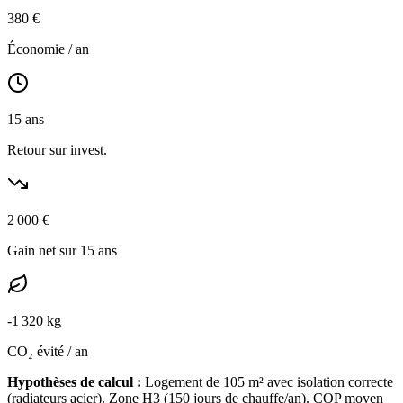
380
€
Économie / an
15
ans
Retour sur invest.
2 000
€
Gain net sur 15 ans
-
1 320
kg
CO₂ évité / an
Hypothèses de calcul :
Logement de
105
m² avec isolation
correcte
(
radiateurs acier
). Zone
H3
(
150
jours de chauffe/an). COP moyen