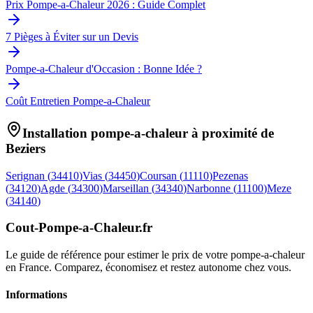
Prix Pompe-a-Chaleur 2026 : Guide Complet
7 Pièges à Éviter sur un Devis
Pompe-a-Chaleur d'Occasion : Bonne Idée ?
Coût Entretien Pompe-a-Chaleur
Installation pompe-a-chaleur à proximité de
Beziers
Serignan
(
34410
)
Vias
(
34450
)
Coursan
(
11110
)
Pezenas
(
34120
)
Agde
(
34300
)
Marseillan
(
34340
)
Narbonne
(
11100
)
Meze
(
34140
)
Cout-Pompe-a-Chaleur
.fr
Le guide de référence pour estimer le prix de votre pompe-a-chaleur
en France. Comparez, économisez et restez autonome chez vous.
Informations