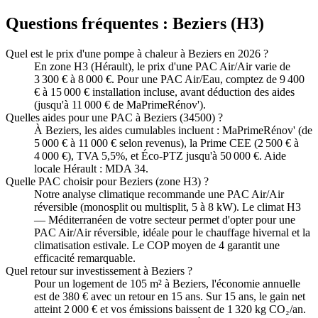
Questions fréquentes :
Beziers
(
H3
)
Quel est le prix d'une pompe à chaleur à Beziers en 2026 ?
En zone H3 (Hérault), le prix d'une PAC Air/Air varie de
3 300 € à 8 000 €. Pour une PAC Air/Eau, comptez de 9 400
€ à 15 000 € installation incluse, avant déduction des aides
(jusqu'à 11 000 € de MaPrimeRénov').
Quelles aides pour une PAC à Beziers (34500) ?
À Beziers, les aides cumulables incluent : MaPrimeRénov' (de
5 000 € à 11 000 € selon revenus), la Prime CEE (2 500 € à
4 000 €), TVA 5,5%, et Éco-PTZ jusqu'à 50 000 €. Aide
locale Hérault : MDA 34.
Quelle PAC choisir pour Beziers (zone H3) ?
Notre analyse climatique recommande une PAC Air/Air
réversible (monosplit ou multisplit, 5 à 8 kW). Le climat H3
— Méditerranéen de votre secteur permet d'opter pour une
PAC Air/Air réversible, idéale pour le chauffage hivernal et la
climatisation estivale. Le COP moyen de 4 garantit une
efficacité remarquable.
Quel retour sur investissement à Beziers ?
Pour un logement de 105 m² à Beziers, l'économie annuelle
est de 380 € avec un retour en 15 ans. Sur 15 ans, le gain net
atteint 2 000 € et vos émissions baissent de 1 320 kg CO₂/an.