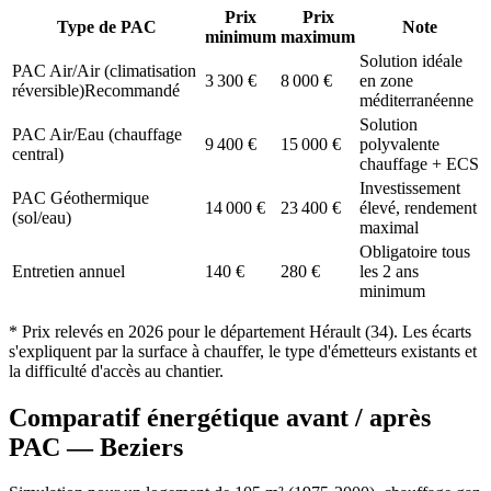
Prix
Prix
Type de PAC
Note
minimum
maximum
Solution idéale
PAC Air/Air (climatisation
3 300
€
8 000
€
en zone
réversible)
Recommandé
méditerranéenne
Solution
PAC Air/Eau (chauffage
9 400
€
15 000
€
polyvalente
central)
chauffage + ECS
Investissement
PAC Géothermique
14 000
€
23 400
€
élevé, rendement
(sol/eau)
maximal
Obligatoire tous
Entretien annuel
140
€
280
€
les 2 ans
minimum
* Prix relevés en
2026
pour le département
Hérault
(
34
). Les écarts
s'expliquent par la surface à chauffer, le type d'émetteurs existants et
la difficulté d'accès au chantier.
Comparatif énergétique avant / après
PAC —
Beziers