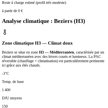
Reste à charge estimé (profil très modeste)
à partir de
0
€
Analyse climatique :
Beziers
(
H3
)
Zone climatique
H3
— Climat
doux
Beziers
se situe en zone
H3 — Méditerranéen
, caractérisée par un
climat méditerranéen avec des hivers courts et lumineux. La PAC
réversible (chauffage + climatisation) est particulièrement pertinente
ici grâce aux étés chauds
.
-3
°C
Temp. de base
1 400
DJU moyens
150