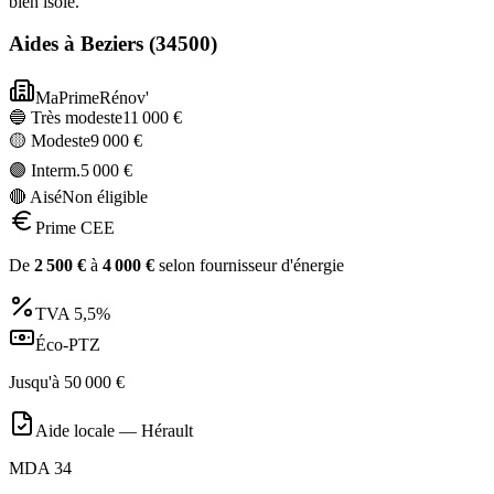
bien isolé.
Aides à
Beziers
(
34500
)
MaPrimeRénov'
🔵 Très modeste
11 000
€
🟡 Modeste
9 000
€
🟣 Interm.
5 000
€
🔴 Aisé
Non éligible
Prime CEE
De
2 500
€
à
4 000
€
selon fournisseur d'énergie
TVA
5,5%
Éco-PTZ
Jusqu'à
50 000
€
Aide locale —
Hérault
MDA 34