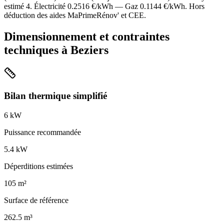
estimé
4
. Électricité
0.2516
€/kWh — Gaz
0.1144
€/kWh. Hors
déduction des aides MaPrimeRénov' et CEE.
Dimensionnement et contraintes
techniques à
Beziers
Bilan thermique simplifié
6
kW
Puissance recommandée
5.4
kW
Déperditions estimées
105
m²
Surface de référence
262.5
m³