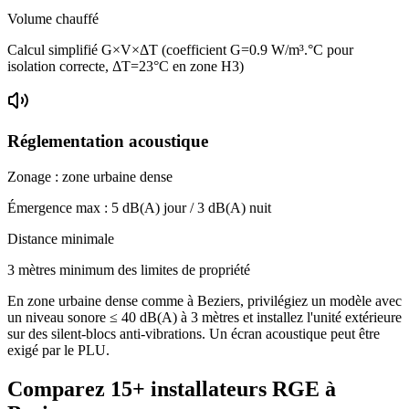
Volume chauffé
Calcul simplifié G×V×ΔT (coefficient G=0.9 W/m³.°C pour
isolation correcte, ΔT=23°C en zone H3)
Réglementation acoustique
Zonage :
zone urbaine dense
Émergence max :
5
dB(A) jour /
3
dB(A) nuit
Distance minimale
3 mètres minimum des limites de propriété
En zone urbaine dense comme à Beziers, privilégiez un modèle avec
un niveau sonore ≤ 40 dB(A) à 3 mètres et installez l'unité extérieure
sur des silent-blocs anti-vibrations. Un écran acoustique peut être
exigé par le PLU.
Comparez
15+
installateurs RGE à