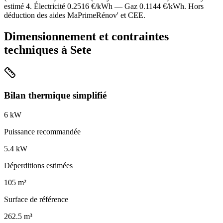
estimé
4
. Électricité
0.2516
€/kWh — Gaz
0.1144
€/kWh. Hors
déduction des aides MaPrimeRénov' et CEE.
Dimensionnement et contraintes
techniques à
Sete
Bilan thermique simplifié
6
kW
Puissance recommandée
5.4
kW
Déperditions estimées
105
m²
Surface de référence
262.5
m³