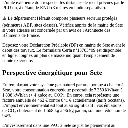
L'unité extérieure doit respecter les distances de recul prévues par le
PLU ou, à défaut, le RNU (3 mètres en limite séparative).
⚠️
Le département Hérault comporte plusieurs secteurs protégés
(périmètres ABF, sites classés). Vérifiez auprès de la mairie de Sete
si votre adresse est concernée par un avis de l'Architecte des
Bâtiments de France.
Déposez votre Déclaration Préalable (DP) en mairie de Sete avant le
début des travaux. Le formulaire Cerfa n°13703*09 est disponible
en ligne. Joignez un plan de masse indiquant l'emplacement de
l'unité extérieure.
Perspective énergétique pour
Sete
En remplaçant votre système gaz naturel par une pompe à chaleur à
Sete, votre consommation énergétique passerait de 7 350 kWh/an à
1 838 kWh/an (÷ 4 grâce au COP). En euros, cela représente une
facture annuelle de 462 € contre 841 € actuellement (tarifs occitans).
L'impact environnemental est tout aussi significatif : vos émissions
de CO₂ chuteraient de 1 668 kg à 96 kg par an, soit une réduction de
94%.
L'investissement dans une PAC à Sete se justifie pleinement au