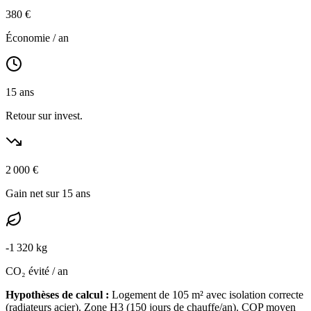
380
€
Économie / an
15
ans
Retour sur invest.
2 000
€
Gain net sur 15 ans
-
1 320
kg
CO₂ évité / an
Hypothèses de calcul :
Logement de
105
m² avec isolation
correcte
(
radiateurs acier
). Zone
H3
(
150
jours de chauffe/an). COP moyen