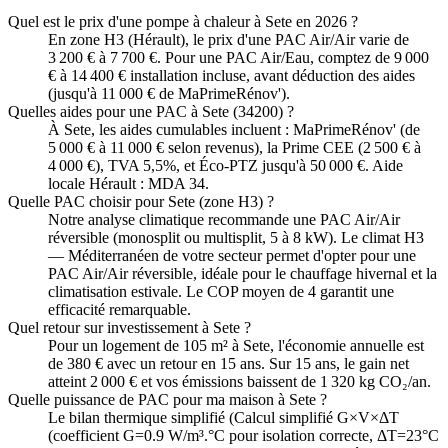
Quel est le prix d'une pompe à chaleur à Sete en 2026 ?
En zone H3 (Hérault), le prix d'une PAC Air/Air varie de
3 200 € à 7 700 €. Pour une PAC Air/Eau, comptez de 9 000
€ à 14 400 € installation incluse, avant déduction des aides
(jusqu'à 11 000 € de MaPrimeRénov').
Quelles aides pour une PAC à Sete (34200) ?
À Sete, les aides cumulables incluent : MaPrimeRénov' (de
5 000 € à 11 000 € selon revenus), la Prime CEE (2 500 € à
4 000 €), TVA 5,5%, et Éco-PTZ jusqu'à 50 000 €. Aide
locale Hérault : MDA 34.
Quelle PAC choisir pour Sete (zone H3) ?
Notre analyse climatique recommande une PAC Air/Air
réversible (monosplit ou multisplit, 5 à 8 kW). Le climat H3
— Méditerranéen de votre secteur permet d'opter pour une
PAC Air/Air réversible, idéale pour le chauffage hivernal et la
climatisation estivale. Le COP moyen de 4 garantit une
efficacité remarquable.
Quel retour sur investissement à Sete ?
Pour un logement de 105 m² à Sete, l'économie annuelle est
de 380 € avec un retour en 15 ans. Sur 15 ans, le gain net
atteint 2 000 € et vos émissions baissent de 1 320 kg CO₂/an.
Quelle puissance de PAC pour ma maison à Sete ?
Le bilan thermique simplifié (Calcul simplifié G×V×ΔT
(coefficient G=0.9 W/m³.°C pour isolation correcte, ΔT=23°C