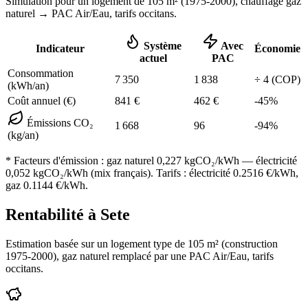
Simulation pour un logement de
105
m² (
1975-2000
), chauffage
gaz
naturel
→ PAC Air/Eau,
tarifs occitans
.
Système
Avec
Indicateur
Économie
actuel
PAC
Consommation
7 350
1 838
÷
4
(COP)
(kWh/an)
Coût annuel (€)
841
€
462
€
-
45
%
Émissions CO₂
1 668
96
-
94
%
(kg/an)
* Facteurs d'émission :
gaz naturel 0,227
kgCO₂/kWh — électricité
0,052 kgCO₂/kWh (mix français). Tarifs : électricité
0.2516
€/kWh,
gaz
0.1144
€/kWh.
Rentabilité à
Sete
Estimation basée sur un logement type de
105
m² (construction
1975-2000
),
gaz naturel
remplacé par une PAC Air/Eau,
tarifs
occitans
.