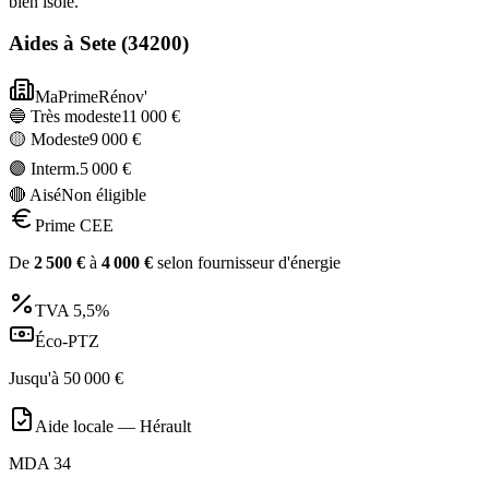
bien isolé.
Aides à
Sete
(
34200
)
MaPrimeRénov'
🔵 Très modeste
11 000
€
🟡 Modeste
9 000
€
🟣 Interm.
5 000
€
🔴 Aisé
Non éligible
Prime CEE
De
2 500
€
à
4 000
€
selon fournisseur d'énergie
TVA
5,5%
Éco-PTZ
Jusqu'à
50 000
€
Aide locale —
Hérault
MDA 34