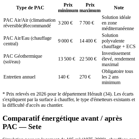
Prix
Prix
Type de PAC
Note
minimum
maximum
Solution idéale
PAC Air/Air (climatisation
3 200
€
7 700
€
en zone
réversible)
Recommandé
méditerranéenne
Solution
PAC Air/Eau (chauffage
9 000
€
14 400
€
polyvalente
central)
chauffage + ECS
Investissement
PAC Géothermique
13 500
€
22 500
€
élevé, rendement
(sol/eau)
maximal
Obligatoire tous
Entretien annuel
140
€
270
€
les 2 ans
minimum
* Prix relevés en
2026
pour le département
Hérault
(
34
). Les écarts
s'expliquent par la surface à chauffer, le type d'émetteurs existants et
la difficulté d'accès au chantier.
Comparatif énergétique avant / après
PAC —
Sete