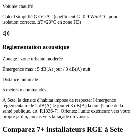
Volume chauffé
Calcul simplifié G×V×ΔT (coefficient G=0.9 W/m³.°C pour
isolation correcte, ΔT=23°C en zone H3)
Réglementation acoustique
Zonage :
zone urbaine modérée
Émergence max :
5
dB(A) jour /
3
dB(A) nuit
Distance minimale
5 mètres recommandés
À Sete, la densité d'habitat impose de respecter l'émergence
réglementaire de 5 dB(A) le jour et 3 dB(A) la nuit (Code de la
santé publique, art. R1336-7). Orientez l'unité extérieure vers votre
propre jardin, jamais vers la façade du voisin.
Comparez
7+
installateurs RGE à
Sete