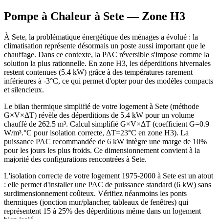
Pompe à Chaleur à
Sete
— Zone
H3
À Sete, la problématique énergétique des ménages a évolué : la
climatisation représente désormais un poste aussi important que le
chauffage. Dans ce contexte, la PAC réversible s'impose comme la
solution la plus rationnelle. En zone H3, les déperditions hivernales
restent contenues (5.4 kW) grâce à des températures rarement
inférieures à -3°C, ce qui permet d'opter pour des modèles compacts
et silencieux.
Le bilan thermique simplifié de votre logement à Sete (méthode
G×V×ΔT) révèle des déperditions de 5.4 kW pour un volume
chauffé de 262.5 m³. Calcul simplifié G×V×ΔT (coefficient G=0.9
W/m³.°C pour isolation correcte, ΔT=23°C en zone H3). La
puissance PAC recommandée de 6 kW intègre une marge de 10%
pour les jours les plus froids. Ce dimensionnement convient à la
majorité des configurations rencontrées à Sete.
L'isolation correcte de votre logement 1975-2000 à Sete est un atout
: elle permet d'installer une PAC de puissance standard (6 kW) sans
surdimensionnement coûteux. Vérifiez néanmoins les ponts
thermiques (jonction mur/plancher, tableaux de fenêtres) qui
représentent 15 à 25% des déperditions même dans un logement