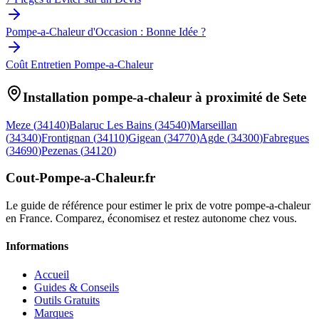
Pompe-a-Chaleur d'Occasion : Bonne Idée ?
Coût Entretien Pompe-a-Chaleur
Installation pompe-a-chaleur à proximité de
Sete
Meze
(
34140
)
Balaruc Les Bains
(
34540
)
Marseillan
(
34340
)
Frontignan
(
34110
)
Gigean
(
34770
)
Agde
(
34300
)
Fabregues
(
34690
)
Pezenas
(
34120
)
Cout-Pompe-a-Chaleur
.fr
Le guide de référence pour estimer le prix de votre pompe-a-chaleur
en France. Comparez, économisez et restez autonome chez vous.
Informations
Accueil
Guides & Conseils
Outils Gratuits
Marques