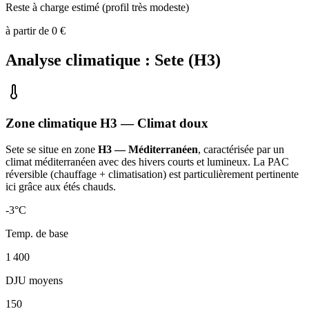
Reste à charge estimé (profil très modeste)
à partir de
0
€
Analyse climatique :
Sete
(
H3
)
Zone climatique
H3
— Climat
doux
Sete
se situe en zone
H3 — Méditerranéen
, caractérisée par un
climat méditerranéen avec des hivers courts et lumineux. La PAC
réversible (chauffage + climatisation) est particulièrement pertinente
ici grâce aux étés chauds
.
-3
°C
Temp. de base
1 400
DJU moyens
150