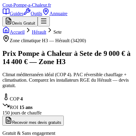
Cout-Pompe-a-Chaleur
.fr
Guides
Outils
Annuaire
Devis Gratuit
Accueil
Hérault
Sete
Zone climatique
H3
—
Hérault
(
34200
)
Prix Pompe à Chaleur à
Sete
de
9 000
€ à
14 400
€ — Zone
H3
Climat méditerranéen idéal (COP 4). PAC réversible chauffage +
climatisation. Comparez les installateurs RGE du Hérault — devis
gratuit.
COP
4
ROI
15
ans
150
jours de chauffe
Recevoir mes devis gratuits
Gratuit & Sans engagement