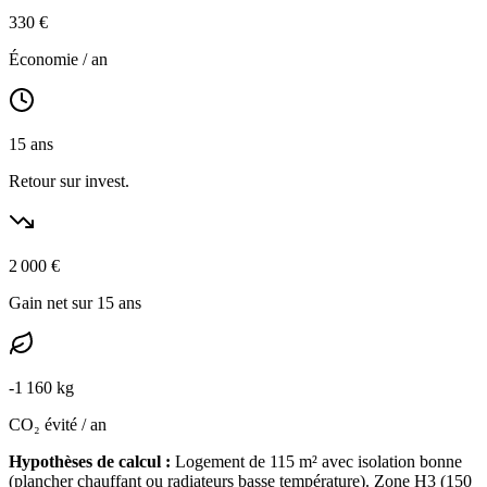
330
€
Économie / an
15
ans
Retour sur invest.
2 000
€
Gain net sur 15 ans
-
1 160
kg
CO₂ évité / an
Hypothèses de calcul :
Logement de
115
m² avec isolation
bonne
(
plancher chauffant ou radiateurs basse température
). Zone
H3
(
150