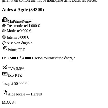
garantit un confort thermique homogène dans toutes les pièces.
Aides à
Agde
(
34300
)
MaPrimeRénov'
🔵 Très modeste
11 000
€
🟡 Modeste
9 000
€
🟣 Interm.
5 000
€
🔴 Aisé
Non éligible
Prime CEE
De
2 500
€
à
4 000
€
selon fournisseur d'énergie
TVA
5,5%
Éco-PTZ
Jusqu'à
50 000
€
Aide locale —
Hérault
MDA 34