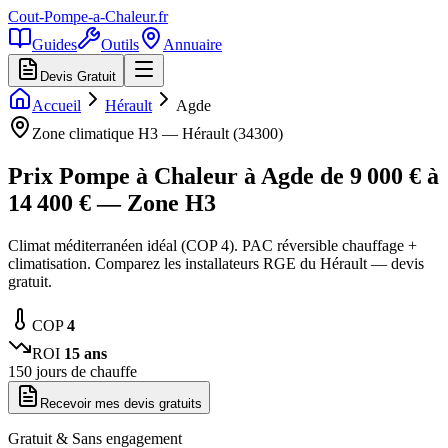
Cout-Pompe-a-Chaleur
.fr
Guides
Outils
Annuaire
Devis Gratuit
Accueil
Hérault
Agde
Zone climatique
H3
—
Hérault
(
34300
)
Prix Pompe à Chaleur à
Agde
de
9 000
€ à
14 400
€ — Zone
H3
Climat méditerranéen idéal (COP 4). PAC réversible chauffage +
climatisation. Comparez les installateurs RGE du Hérault — devis
gratuit.
COP
4
ROI
15
ans
150
jours de chauffe
Recevoir mes devis gratuits
Gratuit & Sans engagement