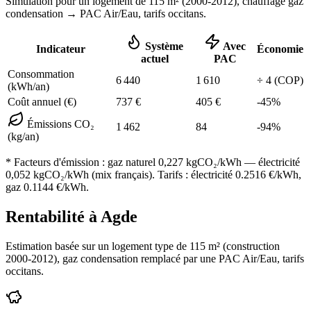
Simulation pour un logement de
115
m² (
2000-2012
), chauffage
gaz
condensation
→ PAC Air/Eau,
tarifs occitans
.
Système
Avec
Indicateur
Économie
actuel
PAC
Consommation
6 440
1 610
÷
4
(COP)
(kWh/an)
Coût annuel (€)
737
€
405
€
-
45
%
Émissions CO₂
1 462
84
-
94
%
(kg/an)
* Facteurs d'émission :
gaz naturel 0,227
kgCO₂/kWh — électricité
0,052 kgCO₂/kWh (mix français). Tarifs : électricité
0.2516
€/kWh,
gaz
0.1144
€/kWh.
Rentabilité à
Agde
Estimation basée sur un logement type de
115
m² (construction
2000-2012
),
gaz condensation
remplacé par une PAC Air/Eau,
tarifs
occitans
.