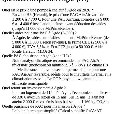
Quel est le prix d'une pompe à chaleur à Agde en 2026 ?
En zone H3 (Hérault), le prix d'une PAC Air/Air varie de
3 200 € à 7 700 €. Pour une PAC Air/Eau, comptez de 9 000
€ à 14 400 € installation incluse, avant déduction des aides
(jusqu'à 11 000 € de MaPrimeRénov').
Quelles aides pour une PAC à Agde (34300) ?
À Agde, les aides cumulables incluent : MaPrimeRénov' (de
5 000 € à 11 000 € selon revenus), la Prime CEE (2 500 € à
4 000 €), TVA 5,5%, et Éco-PTZ jusqu'à 50 000 €. Aide
locale Hérault : MDA 34.
Quelle PAC choisir pour Agde (zone H3) ?
Notre analyse climatique recommande une PAC Air/Air
réversible (monosplit ou multisplit, 5 à 8 kW). Le climat H3
— Méditerranéen de votre secteur permet d'opter pour une
PAC Air/Air réversible, idéale pour le chauffage hivernal et la
climatisation estivale. Le COP moyen de 4 garantit une
efficacité remarquable.
Quel retour sur investissement à Agde ?
Pour un logement de 115 m² à Agde, l'économie annuelle est
de 330 € avec un retour en 15 ans. Sur 15 ans, le gain net
atteint 2 000 € et vos émissions baissent de 1 160 kg CO₂/an.
Quelle puissance de PAC pour ma maison à Agde ?
Le bilan thermique simplifié (Calcul simplifié G×V×ΔT