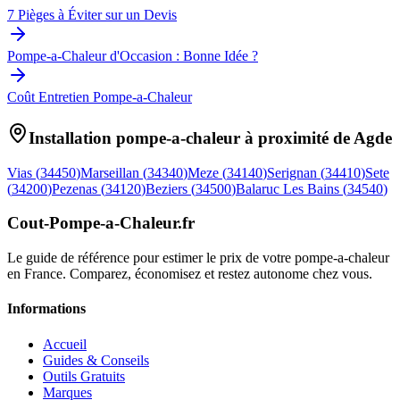
7 Pièges à Éviter sur un Devis
Pompe-a-Chaleur d'Occasion : Bonne Idée ?
Coût Entretien Pompe-a-Chaleur
Installation pompe-a-chaleur à proximité de
Agde
Vias
(
34450
)
Marseillan
(
34340
)
Meze
(
34140
)
Serignan
(
34410
)
Sete
(
34200
)
Pezenas
(
34120
)
Beziers
(
34500
)
Balaruc Les Bains
(
34540
)
Cout-Pompe-a-Chaleur
.fr
Le guide de référence pour estimer le prix de votre pompe-a-chaleur
en France. Comparez, économisez et restez autonome chez vous.
Informations
Accueil
Guides & Conseils
Outils Gratuits
Marques