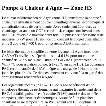
Pompe à Chaleur à
Agde
— Zone
H3
Le climat méditerranéen de Agde (zone H3) transforme la pompe à
chaleur en investissement double : chauffage hivernal économique et
climatisation estivale performante. Avec seulement 150 jours de
chauffage par an et un COP record de 4, chaque euro investi dans
une PAC réversible travaille deux fois. La puissance nécessaire reste
modérée (5 kW pour 115 m²), ce qui contient le budget d'installation
entre 3 200 € et 7 700 € pour un système Air/Air multisplit.
Le bilan thermique simplifié de votre logement à Agde (méthode
G×V×ΔT) révèle des déperditions de 4.6 kW pour un volume
chauffé de 287.5 m³. Calcul simplifié G×V×ΔT (coefficient G=0.7
W/m³.°C pour isolation bonne, ΔT=23°C en zone H3). La puissance
PAC recommandée de 5 kW intègre une marge de 10% pour les
jours les plus froids. Ce dimensionnement convient à la majorité des
configurations rencontrées à Agde.
Les logements récents (2000-2012) de Agde bénéficient d'une
enveloppe thermique performante qui maximise le rendement de la
PAC. La faible puissance nécessaire (5 kW) autorise des modèles
compacts, silencieux et économiques. Associée à un plancher
chauffant basse température, la PAC atteint son COP optimal et