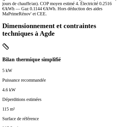
jours de chauffe/an). COP moyen estimé
4
. Électricité
0.2516
€/kWh — Gaz
0.1144
€/kWh. Hors déduction des aides
MaPrimeRénov' et CEE.
Dimensionnement et contraintes
techniques à
Agde
Bilan thermique simplifié
5
kW
Puissance recommandée
4.6
kW
Déperditions estimées
115
m²
Surface de référence