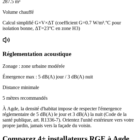
287.5
m³
Volume chauffé
Calcul simplifié G×V×ΔT (coefficient G=0.7 W/m³.°C pour
isolation bonne, ΔT=23°C en zone H3)
Réglementation acoustique
Zonage :
zone urbaine modérée
Émergence max :
5
dB(A) jour /
3
dB(A) nuit
Distance minimale
5 mètres recommandés
À Agde, la densité d'habitat impose de respecter l'émergence
réglementaire de 5 dB(A) le jour et 3 dB(A) la nuit (Code de la
santé publique, art. R1336-7). Orientez l'unité extérieure vers votre
propre jardin, jamais vers la façade du voisin.
Comparez
4+
installateurs RGE à
Agde