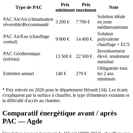
Prix
Prix
Type de PAC
Note
minimum
maximum
Solution idéale
PAC Air/Air (climatisation
3 200
€
7 700
€
en zone
réversible)
Recommandé
méditerranéenne
Solution
PAC Air/Eau (chauffage
9 000
€
14 400
€
polyvalente
central)
chauffage + ECS
Investissement
PAC Géothermique
13 500
€
22 500
€
élevé, rendement
(sol/eau)
maximal
Obligatoire tous
Entretien annuel
140
€
270
€
les 2 ans
minimum
* Prix relevés en
2026
pour le département
Hérault
(
34
). Les écarts
s'expliquent par la surface à chauffer, le type d'émetteurs existants et
la difficulté d'accès au chantier.
Comparatif énergétique avant / après
PAC —
Agde