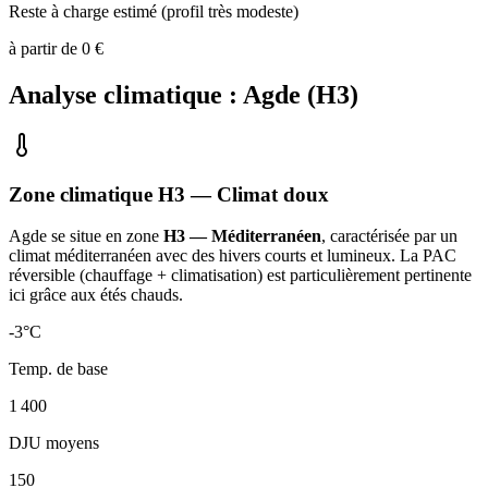
Reste à charge estimé (profil très modeste)
à partir de
0
€
Analyse climatique :
Agde
(
H3
)
Zone climatique
H3
— Climat
doux
Agde
se situe en zone
H3 — Méditerranéen
, caractérisée par un
climat méditerranéen avec des hivers courts et lumineux. La PAC
réversible (chauffage + climatisation) est particulièrement pertinente
ici grâce aux étés chauds
.
-3
°C
Temp. de base
1 400
DJU moyens
150