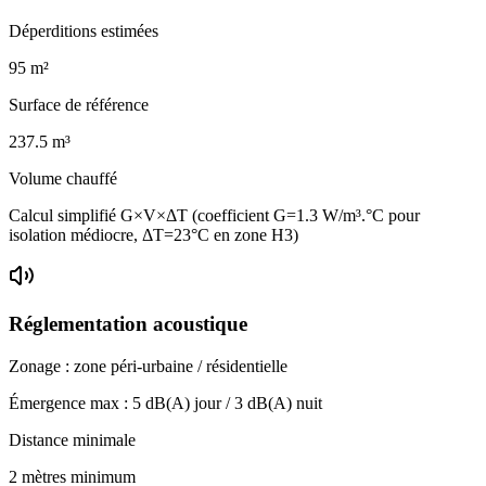
Déperditions estimées
95
m²
Surface de référence
237.5
m³
Volume chauffé
Calcul simplifié G×V×ΔT (coefficient G=1.3 W/m³.°C pour
isolation médiocre, ΔT=23°C en zone H3)
Réglementation acoustique
Zonage :
zone péri-urbaine / résidentielle
Émergence max :
5
dB(A) jour /
3
dB(A) nuit
Distance minimale
2 mètres minimum