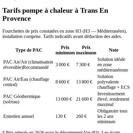
Tarifs pompe à chaleur à
Trans En
Provence
Fourchettes de prix constatées en zone
H3
(
H3 — Méditerranéen
),
installation comprise. Tarifs indicatifs avant déduction des aides.
Prix
Prix
Type de PAC
Note
minimum
maximum
Solution idéale
PAC Air/Air (climatisation
3 000
€
7 300
€
en zone
réversible)
Recommandé
méditerranéenne
Solution
PAC Air/Eau (chauffage
8 600
€
13 800
€
polyvalente
central)
chauffage + ECS
Investissement
PAC Géothermique
13 000
€
21 600
€
élevé, rendement
(sol/eau)
maximal
Obligatoire tous
Entretien annuel
130
€
260
€
les 2 ans
minimum
* Prix relevés en
2026
pour le département
Var
(
83
). Les écarts