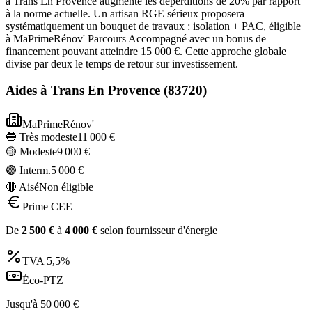
à Trans En Provence augmente les déperditions de 20% par rapport
à la norme actuelle. Un artisan RGE sérieux proposera
systématiquement un bouquet de travaux : isolation + PAC, éligible
à MaPrimeRénov' Parcours Accompagné avec un bonus de
financement pouvant atteindre 15 000 €. Cette approche globale
divise par deux le temps de retour sur investissement.
Aides à
Trans En Provence
(
83720
)
MaPrimeRénov'
🔵 Très modeste
11 000
€
🟡 Modeste
9 000
€
🟣 Interm.
5 000
€
🔴 Aisé
Non éligible
Prime CEE
De
2 500
€
à
4 000
€
selon fournisseur d'énergie
TVA
5,5%
Éco-PTZ
Jusqu'à
50 000
€