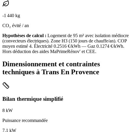
-
1 440
kg
CO₂ évité / an
Hypothèses de calcul :
Logement de
95
m² avec isolation
médiocre
(
convecteurs électriques
). Zone
H3
(
150
jours de chauffe/an). COP
moyen estimé
4
. Électricité
0.2516
€/kWh — Gaz
0.1274
€/kWh.
Hors déduction des aides MaPrimeRénov' et CEE.
Dimensionnement et contraintes
techniques à
Trans En Provence
Bilan thermique simplifié
8
kW
Puissance recommandée
7.1
kW