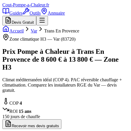
Cout-Pompe-a-Chaleur
.fr
Guides
Outils
Annuaire
Devis Gratuit
Accueil
Var
Trans En Provence
Zone climatique
H3
—
Var
(
83720
)
Prix Pompe à Chaleur à
Trans En
Provence
de
8 600
€ à
13 800
€ — Zone
H3
Climat méditerranéen idéal (COP 4). PAC réversible chauffage +
climatisation. Comparez les installateurs RGE du Var — devis
gratuit.
COP
4
ROI
15
ans
150
jours de chauffe
Recevoir mes devis gratuits