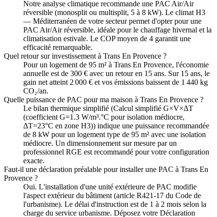
Notre analyse climatique recommande une PAC Air/Air
réversible (monosplit ou multisplit, 5 à 8 kW). Le climat H3
— Méditerranéen de votre secteur permet d'opter pour une
PAC Air/Air réversible, idéale pour le chauffage hivernal et la
climatisation estivale. Le COP moyen de 4 garantit une
efficacité remarquable.
Quel retour sur investissement à Trans En Provence ?
Pour un logement de 95 m² à Trans En Provence, l'économie
annuelle est de 300 € avec un retour en 15 ans. Sur 15 ans, le
gain net atteint 2 000 € et vos émissions baissent de 1 440 kg
CO₂/an.
Quelle puissance de PAC pour ma maison à Trans En Provence ?
Le bilan thermique simplifié (Calcul simplifié G×V×ΔT
(coefficient G=1.3 W/m³.°C pour isolation médiocre,
ΔT=23°C en zone H3)) indique une puissance recommandée
de 8 kW pour un logement type de 95 m² avec une isolation
médiocre. Un dimensionnement sur mesure par un
professionnel RGE est recommandé pour votre configuration
exacte.
Faut-il une déclaration préalable pour installer une PAC à Trans En
Provence ?
Oui. L'installation d'une unité extérieure de PAC modifie
l'aspect extérieur du bâtiment (article R421-17 du Code de
l'urbanisme). Le délai d'instruction est de 1 à 2 mois selon la
charge du service urbanisme. Déposez votre Déclaration