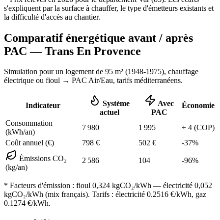
s'expliquent par la surface à chauffer, le type d'émetteurs existants et
la difficulté d'accès au chantier.
Comparatif énergétique avant / après
PAC —
Trans En Provence
Simulation pour un logement de
95
m² (
1948-1975
), chauffage
électrique ou fioul
→ PAC Air/Eau,
tarifs méditerranéens
.
Système
Avec
Indicateur
Économie
actuel
PAC
Consommation
7 980
1 995
÷
4
(COP)
(kWh/an)
Coût annuel (€)
798
€
502
€
-
37
%
Émissions CO₂
2 586
104
-
96
%
(kg/an)
* Facteurs d'émission :
fioul 0,324
kgCO₂/kWh — électricité 0,052
kgCO₂/kWh (mix français). Tarifs : électricité
0.2516
€/kWh, gaz
0.1274
€/kWh.