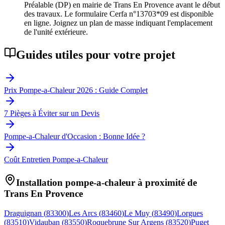
Préalable (DP) en mairie de Trans En Provence avant le début
des travaux. Le formulaire Cerfa n°13703*09 est disponible
en ligne. Joignez un plan de masse indiquant l'emplacement
de l'unité extérieure.
Guides utiles pour votre projet
Prix Pompe-a-Chaleur 2026 : Guide Complet
7 Pièges à Éviter sur un Devis
Pompe-a-Chaleur d'Occasion : Bonne Idée ?
Coût Entretien Pompe-a-Chaleur
Installation pompe-a-chaleur à proximité de
Trans En Provence
Draguignan
(
83300
)
Les Arcs
(
83460
)
Le Muy
(
83490
)
Lorgues
(
83510
)
Vidauban
(
83550
)
Roquebrune Sur Argens
(
83520
)
Puget