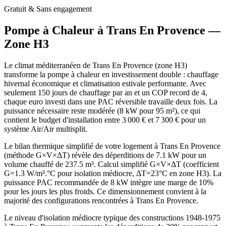
Gratuit & Sans engagement
Pompe à Chaleur à
Trans En Provence
—
Zone
H3
Le climat méditerranéen de Trans En Provence (zone H3)
transforme la pompe à chaleur en investissement double : chauffage
hivernal économique et climatisation estivale performante. Avec
seulement 150 jours de chauffage par an et un COP record de 4,
chaque euro investi dans une PAC réversible travaille deux fois. La
puissance nécessaire reste modérée (8 kW pour 95 m²), ce qui
contient le budget d'installation entre 3 000 € et 7 300 € pour un
système Air/Air multisplit.
Le bilan thermique simplifié de votre logement à Trans En Provence
(méthode G×V×ΔT) révèle des déperditions de 7.1 kW pour un
volume chauffé de 237.5 m³. Calcul simplifié G×V×ΔT (coefficient
G=1.3 W/m³.°C pour isolation médiocre, ΔT=23°C en zone H3). La
puissance PAC recommandée de 8 kW intègre une marge de 10%
pour les jours les plus froids. Ce dimensionnement convient à la
majorité des configurations rencontrées à Trans En Provence.
Le niveau d'isolation médiocre typique des constructions 1948-1975