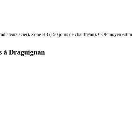
radiateurs acier
). Zone
H3
(
150
jours de chauffe/an). COP moyen esti
s à
Draguignan