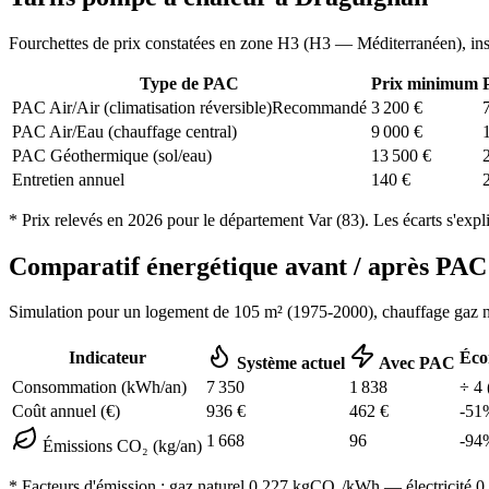
Fourchettes de prix constatées en zone
H3
(
H3 — Méditerranéen
), in
Type de PAC
Prix minimum
PAC Air/Air (climatisation réversible)
Recommandé
3 200
€
PAC Air/Eau (chauffage central)
9 000
€
PAC Géothermique (sol/eau)
13 500
€
Entretien annuel
140
€
* Prix relevés en
2026
pour le département
Var
(
83
). Les écarts s'expl
Comparatif énergétique avant / après P
Simulation pour un logement de
105
m² (
1975-2000
), chauffage
gaz n
Indicateur
Éco
Système actuel
Avec PAC
Consommation (kWh/an)
7 350
1 838
÷
4
Coût annuel (€)
936
€
462
€
-
51
1 668
96
-
94
Émissions CO₂ (kg/an)
* Facteurs d'émission :
gaz naturel 0,227
kgCO₂/kWh — électricité 0,0