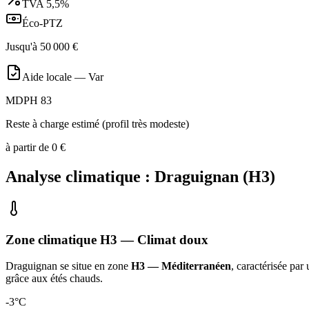
TVA
5,5%
Éco-PTZ
Jusqu'à
50 000
€
Aide locale —
Var
MDPH 83
Reste à charge estimé (profil très modeste)
à partir de
0
€
Analyse climatique :
Draguignan
(
H3
)
Zone climatique
H3
— Climat
doux
Draguignan
se situe en zone
H3 — Méditerranéen
, caractérisée par
grâce aux étés chauds
.
-3
°C