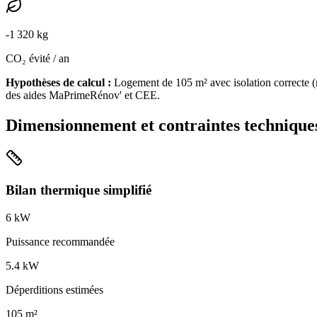
-
1 320
kg
CO₂ évité / an
Hypothèses de calcul :
Logement de
105
m² avec isolation
correcte
(
des aides MaPrimeRénov' et CEE.
Dimensionnement et contraintes technique
Bilan thermique simplifié
6
kW
Puissance recommandée
5.4
kW
Déperditions estimées
105
m²