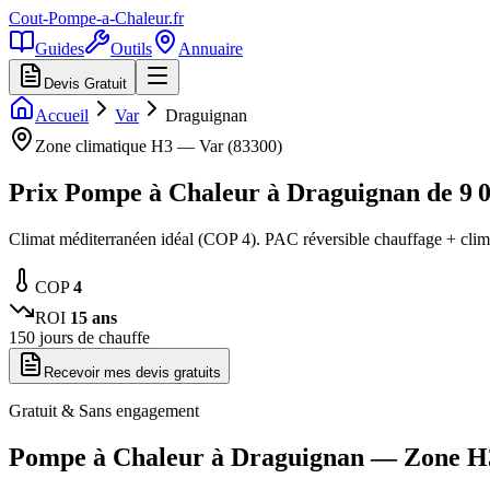
Cout-Pompe-a-Chaleur
.fr
Guides
Outils
Annuaire
Devis Gratuit
Accueil
Var
Draguignan
Zone climatique
H3
—
Var
(
83300
)
Prix Pompe à Chaleur à
Draguignan
de
9 
Climat méditerranéen idéal (COP 4). PAC réversible chauffage + clima
COP
4
ROI
15
ans
150
jours de chauffe
Recevoir mes devis gratuits
Gratuit & Sans engagement
Pompe à Chaleur à
Draguignan
— Zone
H