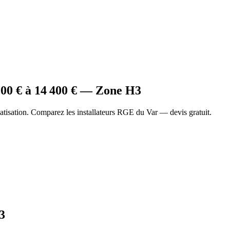
000
€ à
14 400
€ — Zone
H3
tisation. Comparez les installateurs RGE du Var — devis gratuit.
3