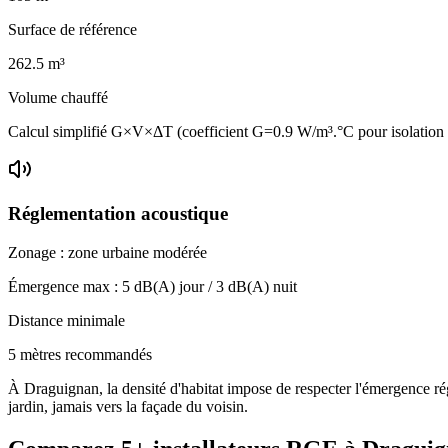
Surface de référence
262.5
m³
Volume chauffé
Calcul simplifié G×V×ΔT (coefficient G=0.9 W/m³.°C pour isolation
Réglementation acoustique
Zonage :
zone urbaine modérée
Émergence max :
5
dB(A) jour /
3
dB(A) nuit
Distance minimale
5 mètres recommandés
À Draguignan, la densité d'habitat impose de respecter l'émergence rég
jardin, jamais vers la façade du voisin.