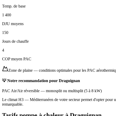
Temp. de base
1 400
DJU moyens
150
Jours de chauffe
4
COP moyen PAC
Zone de plaine
—
conditions optimales pour les PAC aérothermi
💡 Notre recommandation pour
Draguignan
PAC Air/Air réversible
—
monosplit ou multisplit
(
5 à 8 kW
)
Le climat H3 — Méditerranéen de votre secteur permet d'opter pour une
remarquable.
Tarifs pompe à chaleur à
Draguignan