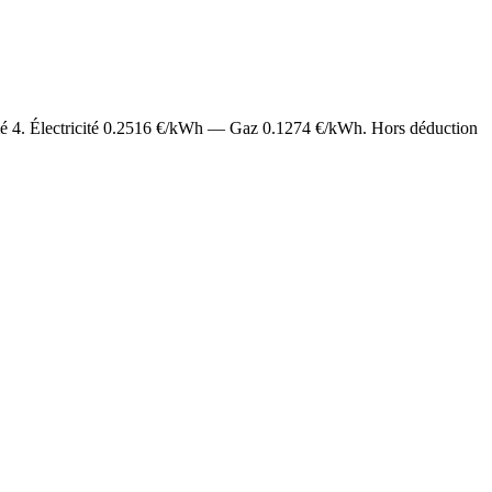
mé
4
. Électricité
0.2516
€/kWh — Gaz
0.1274
€/kWh. Hors déduction