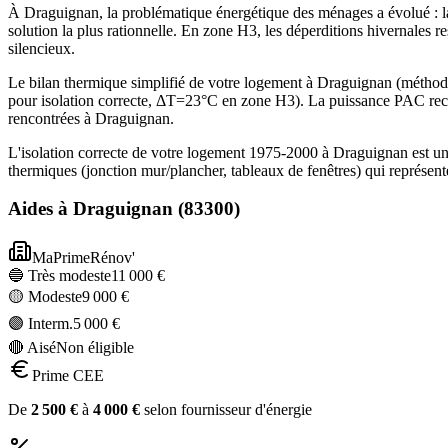
À Draguignan, la problématique énergétique des ménages a évolué : la
solution la plus rationnelle. En zone H3, les déperditions hivernales 
silencieux.
Le bilan thermique simplifié de votre logement à Draguignan (méth
pour isolation correcte, ΔT=23°C en zone H3). La puissance PAC rec
rencontrées à Draguignan.
L'isolation correcte de votre logement 1975-2000 à Draguignan est un
thermiques (jonction mur/plancher, tableaux de fenêtres) qui représe
Aides à
Draguignan
(
83300
)
MaPrimeRénov'
🔵 Très modeste
11 000
€
🟡 Modeste
9 000
€
🟣 Interm.
5 000
€
🔴 Aisé
Non éligible
Prime CEE
De
2 500
€
à
4 000
€
selon fournisseur d'énergie