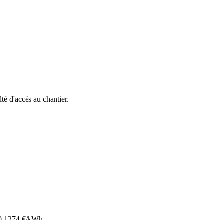
lté d'accès au chantier.
0.1274
€/kWh.