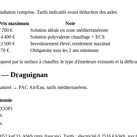
stallation comprise. Tarifs indicatifs avant déduction des aides.
Prix maximum
Note
7 700
€
Solution idéale en zone méditerranéenne
14 400
€
Solution polyvalente chauffage + ECS
22 500
€
Investissement élevé, rendement maximal
270
€
Obligatoire tous les 2 ans minimum
iquent par la surface à chauffer, le type d'émetteurs existants et la difficu
AC —
Draguignan
aturel
→ PAC Air/Eau,
tarifs méditerranéens
.
nomie
(COP)
%
%
52 kgCO₂/kWh (mix français). Tarifs : électricité
0.2516
€/kWh, gaz