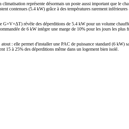
 climatisation représente désormais un poste aussi important que le ch
restent contenues (5.4 kW) grâce à des températures rarement inférieure
ode G×V×ΔT) révèle des déperditions de 5.4 kW pour un volume chauff
ommandée de 6 kW intègre une marge de 10% pour les jours les plus fro
 atout : elle permet d'installer une PAC de puissance standard (6 kW)
ntent 15 à 25% des déperditions même dans un logement bien isolé.