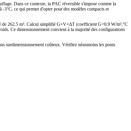
auffage. Dans ce contexte, la PAC réversible s'impose comme la
s à -3°C, ce qui permet d'opter pour des modèles compacts et
é de 262.5 m³. Calcul simplifié G×V×ΔT (coefficient G=0.9 W/m³.°C
ids. Ce dimensionnement convient à la majorité des configurations
 sans surdimensionnement coûteux. Vérifiez néanmoins les ponts