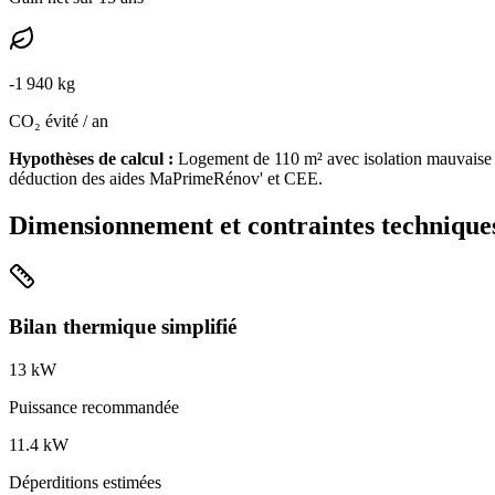
-
1 940
kg
CO₂ évité / an
Hypothèses de calcul :
Logement de
110
m² avec isolation
mauvaise
déduction des aides MaPrimeRénov' et CEE.
Dimensionnement et contraintes technique
Bilan thermique simplifié
13
kW
Puissance recommandée
11.4
kW
Déperditions estimées