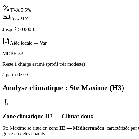
TVA
5,5%
Éco-PTZ
Jusqu'à
50 000
€
Aide locale —
Var
MDPH 83
Reste à charge estimé (profil très modeste)
à partir de
0
€
Analyse climatique :
Ste Maxime
(
H3
)
Zone climatique
H3
— Climat
doux
Ste Maxime
se situe en zone
H3 — Méditerranéen
, caractérisée par
grâce aux étés chauds
.