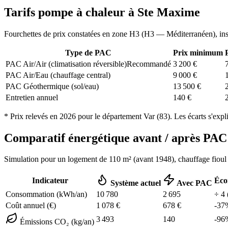
Tarifs pompe à chaleur à
Ste Maxime
Fourchettes de prix constatées en zone
H3
(
H3 — Méditerranéen
), in
Type de PAC
Prix minimum
PAC Air/Air (climatisation réversible)
Recommandé
3 200
€
PAC Air/Eau (chauffage central)
9 000
€
PAC Géothermique (sol/eau)
13 500
€
Entretien annuel
140
€
* Prix relevés en
2026
pour le département
Var
(
83
). Les écarts s'expl
Comparatif énergétique avant / après P
Simulation pour un logement de
110
m² (
avant 1948
), chauffage
fioul
Indicateur
Éco
Système actuel
Avec PAC
Consommation (kWh/an)
10 780
2 695
÷
4
Coût annuel (€)
1 078
€
678
€
-
37
3 493
140
-
96
Émissions CO₂ (kg/an)