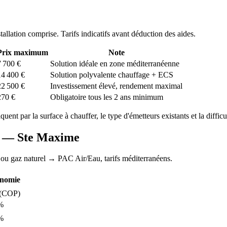
stallation comprise. Tarifs indicatifs avant déduction des aides.
Prix maximum
Note
7 700
€
Solution idéale en zone méditerranéenne
14 400
€
Solution polyvalente chauffage + ECS
22 500
€
Investissement élevé, rendement maximal
270
€
Obligatoire tous les 2 ans minimum
iquent par la surface à chauffer, le type d'émetteurs existants et la difficu
AC —
Ste Maxime
 ou gaz naturel
→ PAC Air/Eau,
tarifs méditerranéens
.
nomie
(COP)
%
%