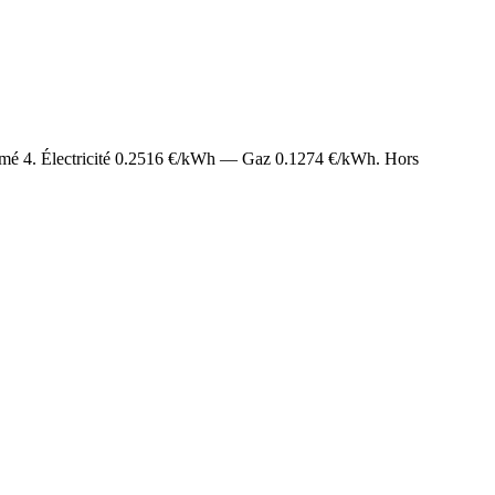
timé
4
. Électricité
0.2516
€/kWh — Gaz
0.1274
€/kWh. Hors