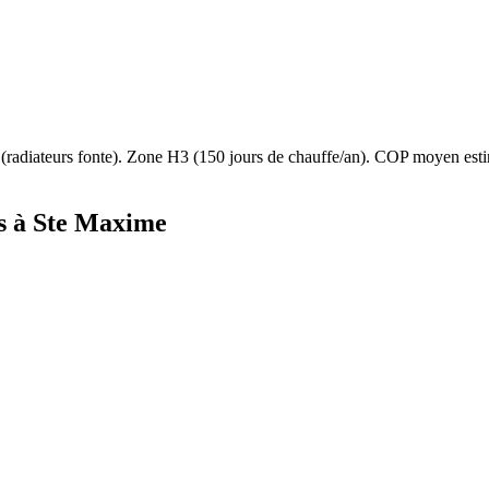
(
radiateurs fonte
). Zone
H3
(
150
jours de chauffe/an). COP moyen es
s à
Ste Maxime