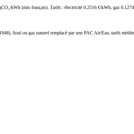
O₂/kWh (mix français). Tarifs : électricité
0.2516
€/kWh, gaz
0.1274
 1948
),
fioul ou gaz naturel
remplacé par une PAC Air/Eau,
tarifs médit