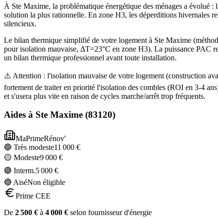
À Ste Maxime, la problématique énergétique des ménages a évolué : la
solution la plus rationnelle. En zone H3, les déperditions hivernales 
silencieux.
Le bilan thermique simplifié de votre logement à Ste Maxime (méth
pour isolation mauvaise, ΔT=23°C en zone H3). La puissance PAC recom
un bilan thermique professionnel avant toute installation.
⚠️ Attention : l'isolation mauvaise de votre logement (construction
fortement de traiter en priorité l'isolation des combles (ROI en 3-4
et s'usera plus vite en raison de cycles marche/arrêt trop fréquents.
Aides à
Ste Maxime
(
83120
)
MaPrimeRénov'
🔵 Très modeste
11 000
€
🟡 Modeste
9 000
€
🟣 Interm.
5 000
€
🔴 Aisé
Non éligible
Prime CEE
De
2 500
€
à
4 000
€
selon fournisseur d'énergie