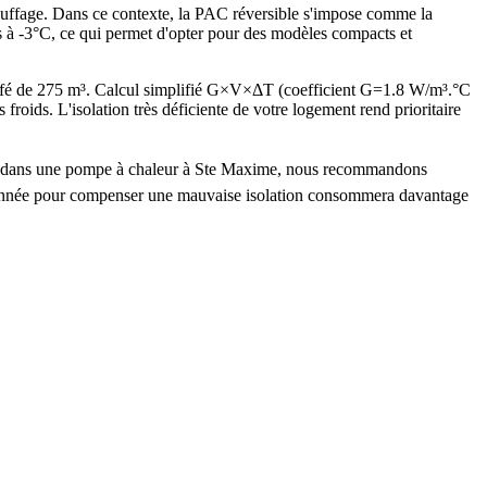
auffage. Dans ce contexte, la PAC réversible s'impose comme la
es à -3°C, ce qui permet d'opter pour des modèles compacts et
ffé de 275 m³. Calcul simplifié G×V×ΔT (coefficient G=1.8 W/m³.°C
ds. L'isolation très déficiente de votre logement rend prioritaire
stir dans une pompe à chaleur à Ste Maxime, nous recommandons
nsionnée pour compenser une mauvaise isolation consommera davantage