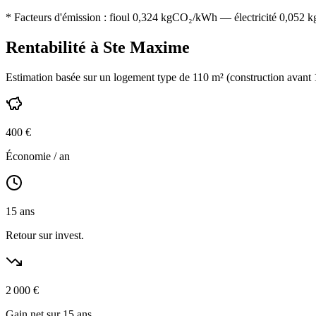
* Facteurs d'émission :
fioul 0,324
kgCO₂/kWh — électricité 0,052 kgC
Rentabilité à
Ste Maxime
Estimation basée sur un logement type de
110
m² (construction
avant
400
€
Économie / an
15
ans
Retour sur invest.
2 000
€
Gain net sur 15 ans