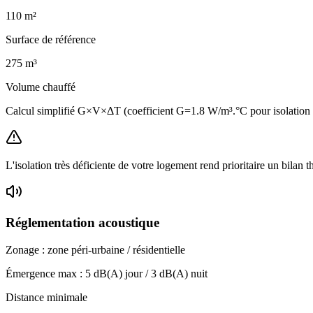
110
m²
Surface de référence
275
m³
Volume chauffé
Calcul simplifié G×V×ΔT (coefficient G=1.8 W/m³.°C pour isolatio
L'isolation très déficiente de votre logement rend prioritaire un bilan 
Réglementation acoustique
Zonage :
zone péri-urbaine / résidentielle
Émergence max :
5
dB(A) jour /
3
dB(A) nuit
Distance minimale