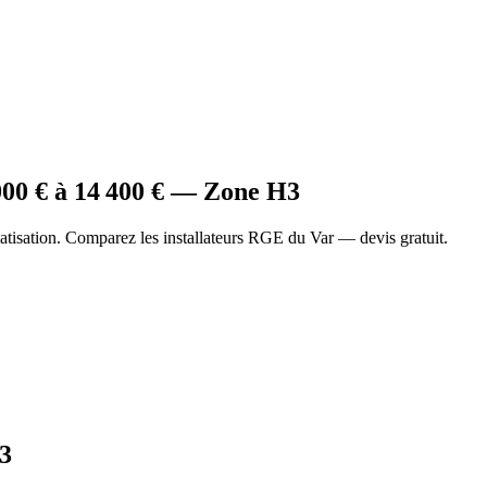
000
€ à
14 400
€ — Zone
H3
tisation. Comparez les installateurs RGE du Var — devis gratuit.
3