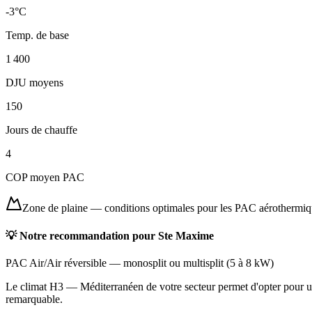
-3
°C
Temp. de base
1 400
DJU moyens
150
Jours de chauffe
4
COP moyen PAC
Zone de plaine
—
conditions optimales pour les PAC aérothermi
💡 Notre recommandation pour
Ste Maxime
PAC Air/Air réversible
—
monosplit ou multisplit
(
5 à 8 kW
)
Le climat H3 — Méditerranéen de votre secteur permet d'opter pour une
remarquable.