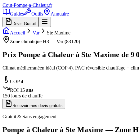
Cout-Pompe-a-Chaleur
.fr
Guides
Outils
Annuaire
Devis Gratuit
Accueil
Var
Ste Maxime
Zone climatique
H3
—
Var
(
83120
)
Prix Pompe à Chaleur à
Ste Maxime
de
9 
Climat méditerranéen idéal (COP 4). PAC réversible chauffage + clima
COP
4
ROI
15
ans
150
jours de chauffe
Recevoir mes devis gratuits
Gratuit & Sans engagement
Pompe à Chaleur à
Ste Maxime
— Zone
H