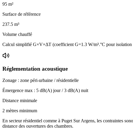
95
m²
Surface de référence
237.5
m³
Volume chauffé
Calcul simplifié G×V×ΔT (coefficient G=1.3 W/m³.°C pour isolatio
Réglementation acoustique
Zonage :
zone péri-urbaine / résidentielle
Émergence max :
5
dB(A) jour /
3
dB(A) nuit
Distance minimale
2 mètres minimum
En secteur résidentiel comme à Puget Sur Argens, les contraintes sonor
distance des ouvertures des chambres.