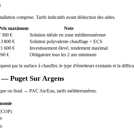
s
stallation comprise. Tarifs indicatifs avant déduction des aides.
Prix maximum
Note
7 300
€
Solution idéale en zone méditerranéenne
13 800
€
Solution polyvalente chauffage + ECS
21 600
€
Investissement élevé, rendement maximal
260
€
Obligatoire tous les 2 ans minimum
iquent par la surface à chauffer, le type d'émetteurs existants et la difficu
AC —
Puget Sur Argens
ique ou fioul
→ PAC Air/Eau,
tarifs méditerranéens
.
nomie
(COP)
%
%