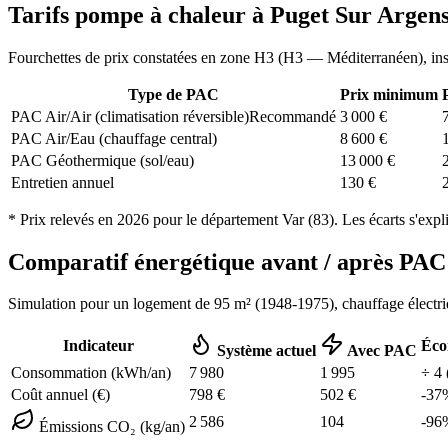
Tarifs pompe à chaleur à
Puget Sur Argen
Fourchettes de prix constatées en zone
H3
(
H3 — Méditerranéen
), in
Type de PAC
Prix minimum
PAC Air/Air (climatisation réversible)
Recommandé
3 000
€
PAC Air/Eau (chauffage central)
8 600
€
PAC Géothermique (sol/eau)
13 000
€
Entretien annuel
130
€
* Prix relevés en
2026
pour le département
Var
(
83
). Les écarts s'expl
Comparatif énergétique avant / après P
Simulation pour un logement de
95
m² (
1948-1975
), chauffage
électr
Indicateur
Éco
Système actuel
Avec PAC
Consommation (kWh/an)
7 980
1 995
÷
4
Coût annuel (€)
798
€
502
€
-
37
2 586
104
-
96
Émissions CO₂ (kg/an)