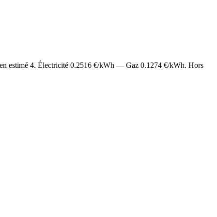
en estimé
4
. Électricité
0.2516
€/kWh — Gaz
0.1274
€/kWh. Hors