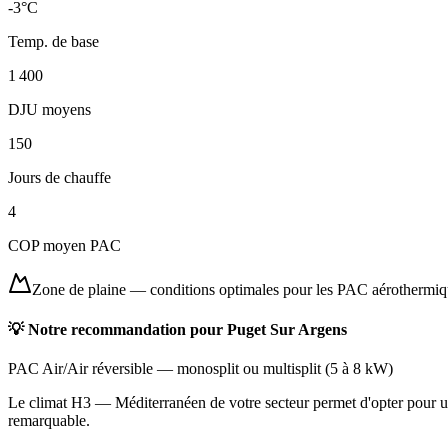
-3
°C
Temp. de base
1 400
DJU moyens
150
Jours de chauffe
4
COP moyen PAC
Zone de plaine
—
conditions optimales pour les PAC aérothermi
💡 Notre recommandation pour
Puget Sur Argens
PAC Air/Air réversible
—
monosplit ou multisplit
(
5 à 8 kW
)
Le climat H3 — Méditerranéen de votre secteur permet d'opter pour une
remarquable.