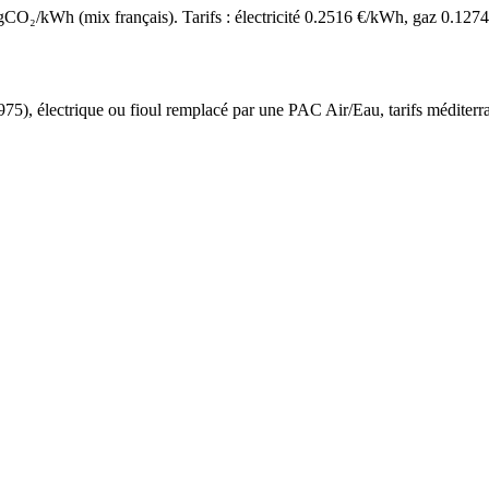
O₂/kWh (mix français). Tarifs : électricité
0.2516
€/kWh, gaz
0.1274
975
),
électrique ou fioul
remplacé par une PAC Air/Eau,
tarifs méditer