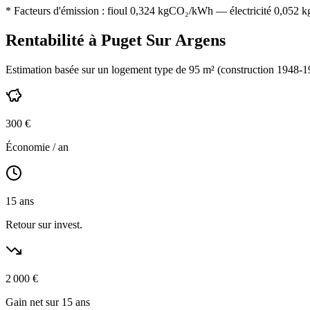
* Facteurs d'émission :
fioul 0,324
kgCO₂/kWh — électricité 0,052 kgC
Rentabilité à
Puget Sur Argens
Estimation basée sur un logement type de
95
m² (construction
1948-1
300
€
Économie / an
15
ans
Retour sur invest.
2 000
€
Gain net sur 15 ans