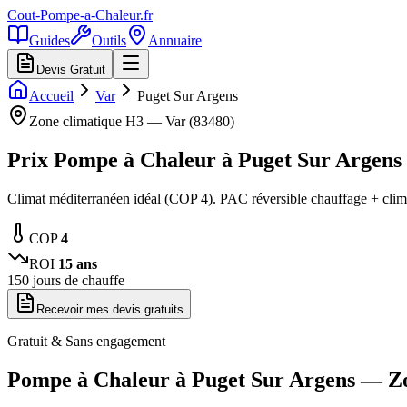
Cout-Pompe-a-Chaleur
.fr
Guides
Outils
Annuaire
Devis Gratuit
Accueil
Var
Puget Sur Argens
Zone climatique
H3
—
Var
(
83480
)
Prix Pompe à Chaleur à
Puget Sur Argens
Climat méditerranéen idéal (COP 4). PAC réversible chauffage + clima
COP
4
ROI
15
ans
150
jours de chauffe
Recevoir mes devis gratuits
Gratuit & Sans engagement
Pompe à Chaleur à
Puget Sur Argens
— Z