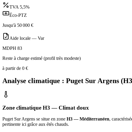
TVA
5,5%
Éco-PTZ
Jusqu'à
50 000
€
Aide locale —
Var
MDPH 83
Reste à charge estimé (profil très modeste)
à partir de
0
€
Analyse climatique :
Puget Sur Argens
(
H
Zone climatique
H3
— Climat
doux
Puget Sur Argens
se situe en zone
H3 — Méditerranéen
, caractéris
pertinente ici grâce aux étés chauds
.