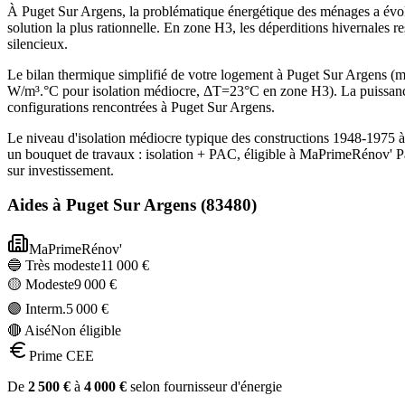
À Puget Sur Argens, la problématique énergétique des ménages a évolu
solution la plus rationnelle. En zone H3, les déperditions hivernales 
silencieux.
Le bilan thermique simplifié de votre logement à Puget Sur Argens 
W/m³.°C pour isolation médiocre, ΔT=23°C en zone H3). La puissanc
configurations rencontrées à Puget Sur Argens.
Le niveau d'isolation médiocre typique des constructions 1948-1975 
un bouquet de travaux : isolation + PAC, éligible à MaPrimeRénov' P
sur investissement.
Aides à
Puget Sur Argens
(
83480
)
MaPrimeRénov'
🔵 Très modeste
11 000
€
🟡 Modeste
9 000
€
🟣 Interm.
5 000
€
🔴 Aisé
Non éligible
Prime CEE
De
2 500
€
à
4 000
€
selon fournisseur d'énergie