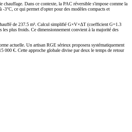
 le chauffage. Dans ce contexte, la PAC réversible s'impose comme la
s à -3°C, ce qui permet d'opter pour des modèles compacts et
hauffé de 237.5 m³. Calcul simplifié G×V×ΔT (coefficient G=1.3
es plus froids. Ce dimensionnement convient à la majorité des
norme actuelle. Un artisan RGE sérieux proposera systématiquement
 000 €. Cette approche globale divise par deux le temps de retour