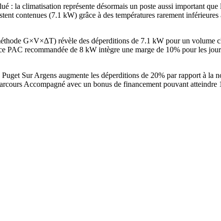
é : la climatisation représente désormais un poste aussi important que
restent contenues (7.1 kW) grâce à des températures rarement inférieure
(méthode G×V×ΔT) révèle des déperditions de 7.1 kW pour un volume c
e PAC recommandée de 8 kW intègre une marge de 10% pour les jours l
à Puget Sur Argens augmente les déperditions de 20% par rapport à la 
arcours Accompagné avec un bonus de financement pouvant atteindre 15