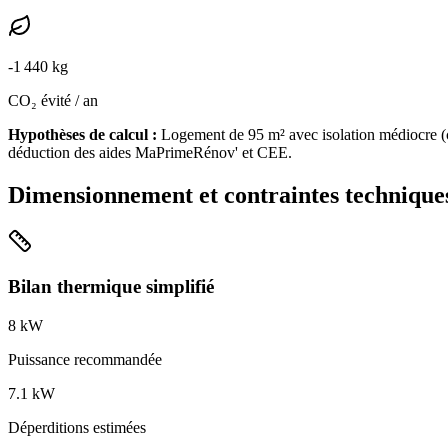
-
1 440
kg
CO₂ évité / an
Hypothèses de calcul :
Logement de
95
m² avec isolation
médiocre
(
déduction des aides MaPrimeRénov' et CEE.
Dimensionnement et contraintes technique
Bilan thermique simplifié
8
kW
Puissance recommandée
7.1
kW
Déperditions estimées