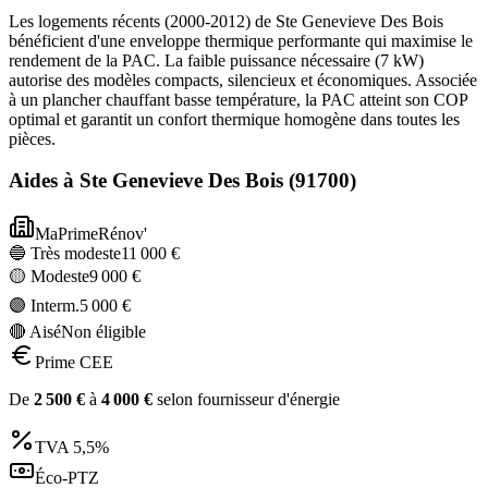
Les logements récents (2000-2012) de Ste Genevieve Des Bois
bénéficient d'une enveloppe thermique performante qui maximise le
rendement de la PAC. La faible puissance nécessaire (7 kW)
autorise des modèles compacts, silencieux et économiques. Associée
à un plancher chauffant basse température, la PAC atteint son COP
optimal et garantit un confort thermique homogène dans toutes les
pièces.
Aides à
Ste Genevieve Des Bois
(
91700
)
MaPrimeRénov'
🔵 Très modeste
11 000
€
🟡 Modeste
9 000
€
🟣 Interm.
5 000
€
🔴 Aisé
Non éligible
Prime CEE
De
2 500
€
à
4 000
€
selon fournisseur d'énergie
TVA
5,5%
Éco-PTZ