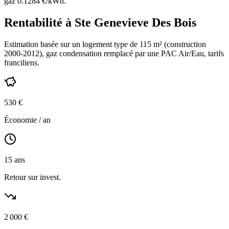
gaz
0.1284
€/kWh.
Rentabilité à
Ste Genevieve Des Bois
Estimation basée sur un logement type de
115
m² (construction
2000-2012
),
gaz condensation
remplacé par une PAC Air/Eau,
tarifs
franciliens
.
530
€
Économie / an
15
ans
Retour sur invest.
2 000
€