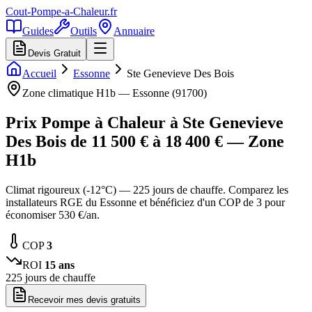
Cout-Pompe-a-Chaleur
.fr
Guides
Outils
Annuaire
Devis Gratuit
Accueil
Essonne
Ste Genevieve Des Bois
Zone climatique
H1b
—
Essonne
(
91700
)
Prix Pompe à Chaleur à
Ste Genevieve
Des Bois
de
11 500
€ à
18 400
€ — Zone
H1b
Climat rigoureux (-12°C) — 225 jours de chauffe. Comparez les
installateurs RGE du Essonne et bénéficiez d'un COP de 3 pour
économiser 530 €/an.
COP
3
ROI
15
ans
225
jours de chauffe
Recevoir mes devis gratuits