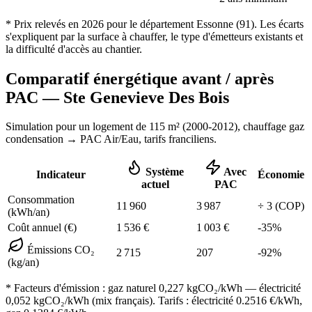
* Prix relevés en
2026
pour le département
Essonne
(
91
). Les écarts
s'expliquent par la surface à chauffer, le type d'émetteurs existants et
la difficulté d'accès au chantier.
Comparatif énergétique avant / après
PAC —
Ste Genevieve Des Bois
Simulation pour un logement de
115
m² (
2000-2012
), chauffage
gaz
condensation
→ PAC Air/Eau,
tarifs franciliens
.
Système
Avec
Indicateur
Économie
actuel
PAC
Consommation
11 960
3 987
÷
3
(COP)
(kWh/an)
Coût annuel (€)
1 536
€
1 003
€
-
35
%
Émissions CO₂
2 715
207
-
92
%
(kg/an)
* Facteurs d'émission :
gaz naturel 0,227
kgCO₂/kWh — électricité
0,052 kgCO₂/kWh (mix français). Tarifs : électricité
0.2516
€/kWh,