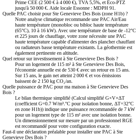
Prime CEE (2 500 € à 4 000 €), TVA 5,5%, et Éco-PTZ
jusqu'à 50 000 €. Aide locale Essonne : MDPH 91.
Quelle PAC choisir pour Ste Genevieve Des Bois (zone H1b) ?
Notre analyse climatique recommande une PAC Air/Eau
haute température (monobloc ou bibloc haute température
(65°C), 10 à 16 kW). Avec une température de base de -12°C
et 225 jours de chauffage, votre zone nécessite une PAC
haute température capable d'alimenter des plancher chauffant
ou radiateurs basse température existants. La géothermie est
également pertinente en altitude.
Quel retour sur investissement à Ste Genevieve Des Bois ?
Pour un logement de 115 m² à Ste Genevieve Des Bois,
l'économie annuelle est de 530 € avec un retour en 15 ans.
Sur 15 ans, le gain net atteint 2 000 € et vos émissions
baissent de 2 150 kg CO₂/an.
Quelle puissance de PAC pour ma maison à Ste Genevieve Des
Bois ?
Le bilan thermique simplifié (Calcul simplifié G×V×ΔT
(coefficient G=0.7 W/m³.°C pour isolation bonne, ΔT=32°C
en zone H1b)) indique une puissance recommandée de 7 kW
pour un logement type de 115 m² avec une isolation bonne.
Un dimensionnement sur mesure par un professionnel RGE
est recommandé pour votre configuration exacte.
Faut-il une déclaration préalable pour installer une PAC à Ste
Genevieve Des Bois ?