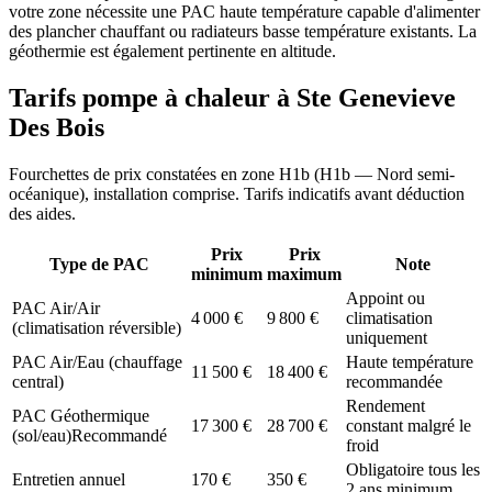
votre zone nécessite une PAC haute température capable d'alimenter
des plancher chauffant ou radiateurs basse température existants. La
géothermie est également pertinente en altitude.
Tarifs pompe à chaleur à
Ste Genevieve
Des Bois
Fourchettes de prix constatées en zone
H1b
(
H1b — Nord semi-
océanique
), installation comprise. Tarifs indicatifs avant déduction
des aides.
Prix
Prix
Type de PAC
Note
minimum
maximum
Appoint ou
PAC Air/Air
4 000
€
9 800
€
climatisation
(climatisation réversible)
uniquement
PAC Air/Eau (chauffage
Haute température
11 500
€
18 400
€
central)
recommandée
Rendement
PAC Géothermique
17 300
€
28 700
€
constant malgré le
(sol/eau)
Recommandé
froid
Obligatoire tous les
Entretien annuel
170
€
350
€
2 ans minimum