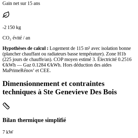
Gain net sur 15 ans
-
2 150
kg
CO₂ évité / an
Hypothèses de calcul :
Logement de
115
m² avec isolation
bonne
(
plancher chauffant ou radiateurs basse température
). Zone
H1b
(
225
jours de chauffe/an). COP moyen estimé
3
. Électricité
0.2516
€/kWh — Gaz
0.1284
€/kWh. Hors déduction des aides
MaPrimeRénov' et CEE.
Dimensionnement et contraintes
techniques à
Ste Genevieve Des Bois
Bilan thermique simplifié
7
kW