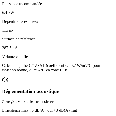
Puissance recommandée
6.4
kW
Déperditions estimées
115
m²
Surface de référence
287.5
m³
Volume chauffé
Calcul simplifié G×V×ΔT (coefficient G=0.7 W/m³.°C pour
isolation bonne, ΔT=32°C en zone H1b)
Réglementation acoustique
Zonage :
zone urbaine modérée
Émergence max :
5
dB(A) jour /
3
dB(A) nuit