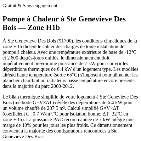
Gratuit & Sans engagement
Pompe à Chaleur à
Ste Genevieve Des
Bois
— Zone
H1b
À Ste Genevieve Des Bois (91700), les conditions climatiques de la
zone H1b dictent le cahier des charges de toute installation de
pompe à chaleur. Avec une température extérieure de base de -12°C
et 2 600 degrés-jours unifiés, le dimensionnement doit
impérativement prévoir une puissance de 7 kW pour couvrir les
déperditions thermiques de 6.4 kW d'un logement type. Les modèles
air/eau haute température (sortie 65°C) s'imposent pour alimenter les
plancher chauffant ou radiateurs basse température encore présents
dans la majorité du parc 2000-2012.
Le bilan thermique simplifié de votre logement à Ste Genevieve Des
Bois (méthode G×V×ΔT) révèle des déperditions de 6.4 kW pour
un volume chauffé de 287.5 m³. Calcul simplifié G×V×ΔT
(coefficient G=0.7 W/m³.°C pour isolation bonne, ΔT=32°C en
zone H1b). La puissance PAC recommandée de 7 kW intègre une
marge de 10% pour les jours les plus froids. Ce dimensionnement
convient à la majorité des configurations rencontrées à Ste
Genevieve Des Bois.