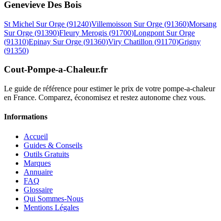
Genevieve Des Bois
St Michel Sur Orge
(
91240
)
Villemoisson Sur Orge
(
91360
)
Morsang
Sur Orge
(
91390
)
Fleury Merogis
(
91700
)
Longpont Sur Orge
(
91310
)
Epinay Sur Orge
(
91360
)
Viry Chatillon
(
91170
)
Grigny
(
91350
)
Cout-Pompe-a-Chaleur
.fr
Le guide de référence pour estimer le prix de votre pompe-a-chaleur
en France. Comparez, économisez et restez autonome chez vous.
Informations
Accueil
Guides & Conseils
Outils Gratuits
Marques
Annuaire
FAQ
Glossaire
Qui Sommes-Nous
Mentions Légales