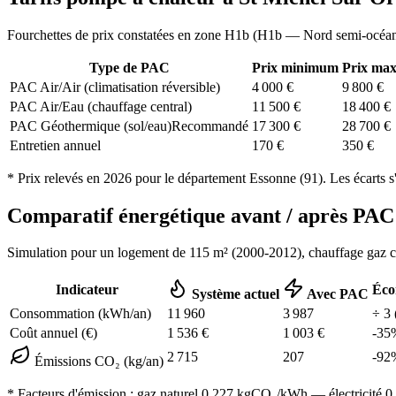
Fourchettes de prix constatées en zone
H1b
(
H1b — Nord semi-océa
Type de PAC
Prix minimum
Prix ma
PAC Air/Air (climatisation réversible)
4 000
€
9 800
€
PAC Air/Eau (chauffage central)
11 500
€
18 400
€
PAC Géothermique (sol/eau)
Recommandé
17 300
€
28 700
€
Entretien annuel
170
€
350
€
* Prix relevés en
2026
pour le département
Essonne
(
91
). Les écarts s
Comparatif énergétique avant / après P
Simulation pour un logement de
115
m² (
2000-2012
), chauffage
gaz 
Indicateur
Éco
Système actuel
Avec PAC
Consommation (kWh/an)
11 960
3 987
÷
3
Coût annuel (€)
1 536
€
1 003
€
-
35
2 715
207
-
92
Émissions CO₂ (kg/an)
* Facteurs d'émission :
gaz naturel 0,227
kgCO₂/kWh — électricité 0,0