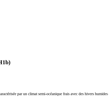
H1b
)
caractérisée par un
climat semi-océanique frais avec des hivers humides e