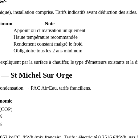
nique
), installation comprise. Tarifs indicatifs avant déduction des aides.
ximum
Note
Appoint ou climatisation uniquement
Haute température recommandée
Rendement constant malgré le froid
Obligatoire tous les 2 ans minimum
'expliquent par la surface à chauffer, le type d'émetteurs existants et la d
AC —
St Michel Sur Orge
condensation
→ PAC Air/Eau,
tarifs franciliens
.
nomie
(COP)
%
%
52 kgCO₂/kWh (mix français). Tarifs : électricité
0.2516
€/kWh, gaz