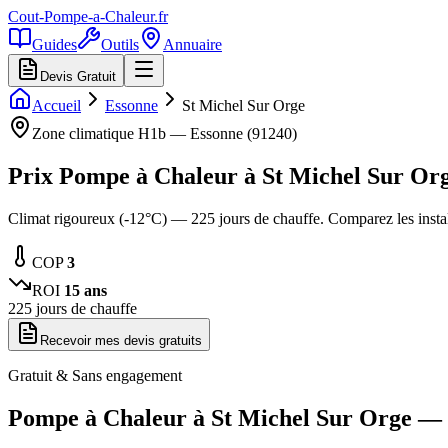
Cout-Pompe-a-Chaleur
.fr
Guides
Outils
Annuaire
Devis Gratuit
Accueil
Essonne
St Michel Sur Orge
Zone climatique
H1b
—
Essonne
(
91240
)
Prix Pompe à Chaleur à
St Michel Sur Or
Climat rigoureux (-12°C) — 225 jours de chauffe. Comparez les inst
COP
3
ROI
15
ans
225
jours de chauffe
Recevoir mes devis gratuits
Gratuit & Sans engagement
Pompe à Chaleur à
St Michel Sur Orge
— 