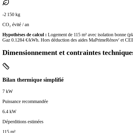
-
2 150
kg
CO₂ évité / an
Hypothèses de calcul :
Logement de
115
m² avec isolation
bonne
(
pl
Gaz
0.1284
€/kWh. Hors déduction des aides MaPrimeRénov' et CE
Dimensionnement et contraintes technique
Bilan thermique simplifié
7
kW
Puissance recommandée
6.4
kW
Déperditions estimées
115
m²