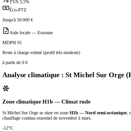
TVA
5,5%
Éco-PTZ
Jusqu'à
50 000
€
Aide locale —
Essonne
MDPH 91
Reste à charge estimé (profil très modeste)
à partir de
0
€
Analyse climatique :
St Michel Sur Orge
(
Zone climatique
H1b
— Climat
rude
St Michel Sur Orge
se situe en zone
H1b — Nord semi-océanique
, 
chauffage continu essentiel de novembre à mars
.
-12
°C