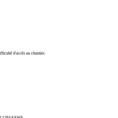
ifficulté d'accès au chantier.
0.1284
€/kWh.