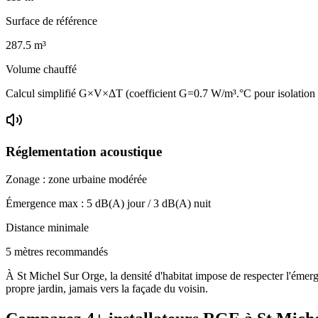
Surface de référence
287.5
m³
Volume chauffé
Calcul simplifié G×V×ΔT (coefficient G=0.7 W/m³.°C pour isolatio
Réglementation acoustique
Zonage :
zone urbaine modérée
Émergence max :
5
dB(A) jour /
3
dB(A) nuit
Distance minimale
5 mètres recommandés
À St Michel Sur Orge, la densité d'habitat impose de respecter l'émerg
propre jardin, jamais vers la façade du voisin.