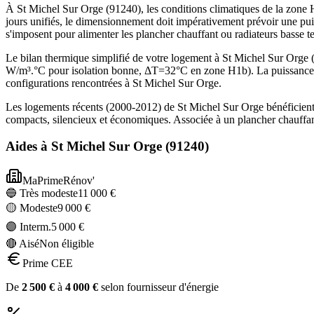
À St Michel Sur Orge (91240), les conditions climatiques de la zone H
jours unifiés, le dimensionnement doit impérativement prévoir une pu
s'imposent pour alimenter les plancher chauffant ou radiateurs basse 
Le bilan thermique simplifié de votre logement à St Michel Sur Org
W/m³.°C pour isolation bonne, ΔT=32°C en zone H1b). La puissance 
configurations rencontrées à St Michel Sur Orge.
Les logements récents (2000-2012) de St Michel Sur Orge bénéficient
compacts, silencieux et économiques. Associée à un plancher chauffan
Aides à
St Michel Sur Orge
(
91240
)
MaPrimeRénov'
🔵 Très modeste
11 000
€
🟡 Modeste
9 000
€
🟣 Interm.
5 000
€
🔴 Aisé
Non éligible
Prime CEE
De
2 500
€
à
4 000
€
selon fournisseur d'énergie