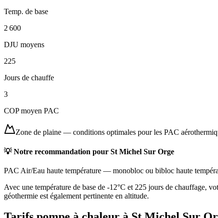
Temp. de base
2 600
DJU moyens
225
Jours de chauffe
3
COP moyen PAC
Zone de plaine
—
conditions optimales pour les PAC aérothermi
💡 Notre recommandation pour
St Michel Sur Orge
PAC Air/Eau haute température
—
monobloc ou bibloc haute tempéra
Avec une température de base de -12°C et 225 jours de chauffage, vot
géothermie est également pertinente en altitude.
Tarifs pompe à chaleur à
St Michel Sur O