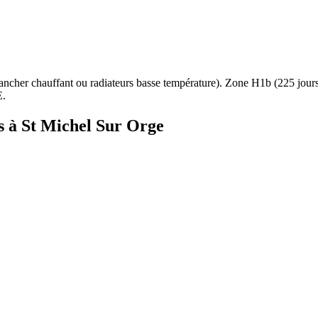
ancher chauffant ou radiateurs basse température
). Zone
H1b
(
225
jour
E.
s à
St Michel Sur Orge