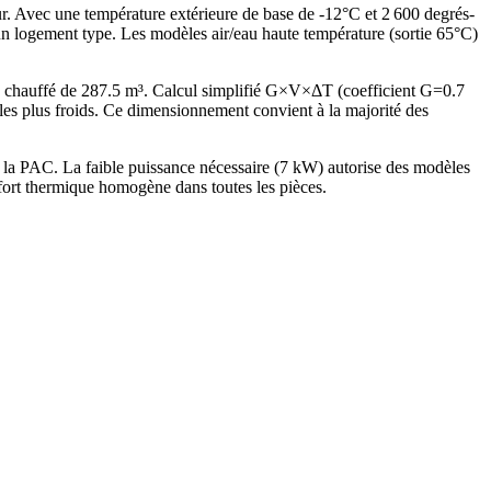
ur. Avec une température extérieure de base de -12°C et 2 600 degrés-
n logement type. Les modèles air/eau haute température (sortie 65°C)
 chauffé de 287.5 m³. Calcul simplifié G×V×ΔT (coefficient G=0.7
 plus froids. Ce dimensionnement convient à la majorité des
la PAC. La faible puissance nécessaire (7 kW) autorise des modèles
fort thermique homogène dans toutes les pièces.