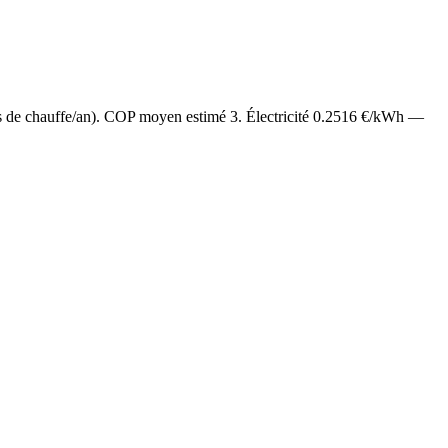
s de chauffe/an). COP moyen estimé
3
. Électricité
0.2516
€/kWh —