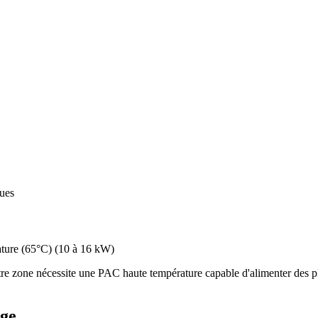
ques
ture (65°C)
(
10 à 16 kW
)
re zone nécessite une PAC haute température capable d'alimenter des pl
rge