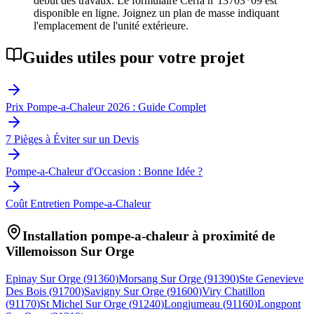
début des travaux. Le formulaire Cerfa n°13703*09 est
disponible en ligne. Joignez un plan de masse indiquant
l'emplacement de l'unité extérieure.
Guides utiles pour votre projet
Prix Pompe-a-Chaleur 2026 : Guide Complet
7 Pièges à Éviter sur un Devis
Pompe-a-Chaleur d'Occasion : Bonne Idée ?
Coût Entretien Pompe-a-Chaleur
Installation pompe-a-chaleur à proximité de
Villemoisson Sur Orge
Epinay Sur Orge
(
91360
)
Morsang Sur Orge
(
91390
)
Ste Genevieve
Des Bois
(
91700
)
Savigny Sur Orge
(
91600
)
Viry Chatillon
(
91170
)
St Michel Sur Orge
(
91240
)
Longjumeau
(
91160
)
Longpont