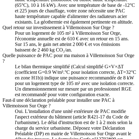
(65°C), 10 à 16 kW). Avec une température de base de -12°C
et 225 jours de chauffage, votre zone nécessite une PAC
haute température capable d'alimenter des radiateurs acier
existants. La géothermie est également pertinente en altitude.
Quel retour sur investissement à Villemoisson Sur Orge ?
Pour un logement de 105 m² à Villemoisson Sur Orge,
l'économie annuelle est de 610 € avec un retour en 15 ans.
Sur 15 ans, le gain net atteint 2 000 € et vos émissions
baissent de 2 460 kg CO₂/an.
Quelle puissance de PAC pour ma maison à Villemoisson Sur Orge
?
Le bilan thermique simplifié (Calcul simplifié G×V×ΔT
(coefficient G=0.9 W/m³.°C pour isolation correcte, ΔT=32°C
en zone H1b)) indique une puissance recommandée de 8 kW
pour un logement type de 105 m² avec une isolation correcte.
Un dimensionnement sur mesure par un professionnel RGE
est recommandé pour votre configuration exacte.
Faut-il une déclaration préalable pour installer une PAC à
Villemoisson Sur Orge ?
Oui. L'installation d'une unité extérieure de PAC modifie
l'aspect extérieur du bâtiment (article R421-17 du Code de
l'urbanisme). Le délai d'instruction est de 1 à 2 mois selon la
charge du service urbanisme. Déposez votre Déclaration
Préalable (DP) en mairie de Villemoisson Sur Orge avant le