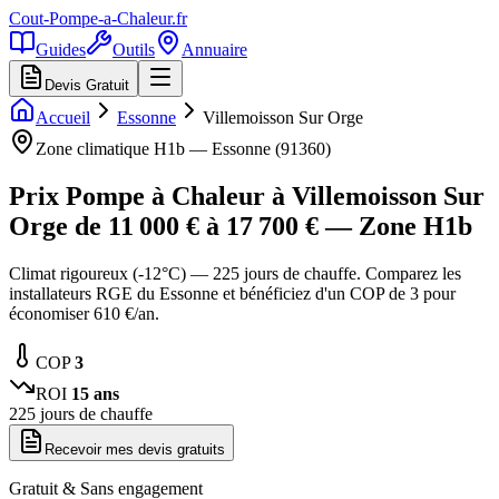
Cout-Pompe-a-Chaleur
.fr
Guides
Outils
Annuaire
Devis Gratuit
Accueil
Essonne
Villemoisson Sur Orge
Zone climatique
H1b
—
Essonne
(
91360
)
Prix Pompe à Chaleur à
Villemoisson Sur
Orge
de
11 000
€ à
17 700
€ — Zone
H1b
Climat rigoureux (-12°C) — 225 jours de chauffe. Comparez les
installateurs RGE du Essonne et bénéficiez d'un COP de 3 pour
économiser 610 €/an.
COP
3
ROI
15
ans
225
jours de chauffe
Recevoir mes devis gratuits
Gratuit & Sans engagement