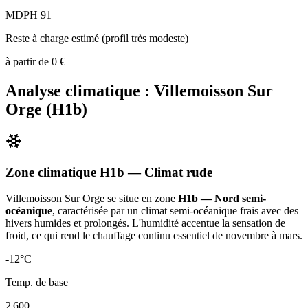
MDPH 91
Reste à charge estimé (profil très modeste)
à partir de
0
€
Analyse climatique :
Villemoisson Sur
Orge
(
H1b
)
Zone climatique
H1b
— Climat
rude
Villemoisson Sur Orge
se situe en zone
H1b — Nord semi-
océanique
, caractérisée par un
climat semi-océanique frais avec des
hivers humides et prolongés. L'humidité accentue la sensation de
froid, ce qui rend le chauffage continu essentiel de novembre à mars
.
-12
°C
Temp. de base
2 600