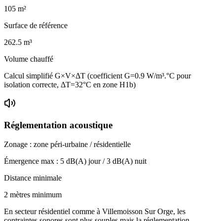
105
m²
Surface de référence
262.5
m³
Volume chauffé
Calcul simplifié G×V×ΔT (coefficient G=0.9 W/m³.°C pour
isolation correcte, ΔT=32°C en zone H1b)
Réglementation acoustique
Zonage :
zone péri-urbaine / résidentielle
Émergence max :
5
dB(A) jour /
3
dB(A) nuit
Distance minimale
2 mètres minimum
En secteur résidentiel comme à Villemoisson Sur Orge, les
contraintes sonores sont plus souples mais la réglementation