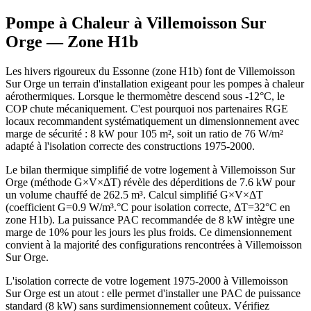
Pompe à Chaleur à
Villemoisson Sur
Orge
— Zone
H1b
Les hivers rigoureux du Essonne (zone H1b) font de Villemoisson
Sur Orge un terrain d'installation exigeant pour les pompes à chaleur
aérothermiques. Lorsque le thermomètre descend sous -12°C, le
COP chute mécaniquement. C'est pourquoi nos partenaires RGE
locaux recommandent systématiquement un dimensionnement avec
marge de sécurité : 8 kW pour 105 m², soit un ratio de 76 W/m²
adapté à l'isolation correcte des constructions 1975-2000.
Le bilan thermique simplifié de votre logement à Villemoisson Sur
Orge (méthode G×V×ΔT) révèle des déperditions de 7.6 kW pour
un volume chauffé de 262.5 m³. Calcul simplifié G×V×ΔT
(coefficient G=0.9 W/m³.°C pour isolation correcte, ΔT=32°C en
zone H1b). La puissance PAC recommandée de 8 kW intègre une
marge de 10% pour les jours les plus froids. Ce dimensionnement
convient à la majorité des configurations rencontrées à Villemoisson
Sur Orge.
L'isolation correcte de votre logement 1975-2000 à Villemoisson
Sur Orge est un atout : elle permet d'installer une PAC de puissance
standard (8 kW) sans surdimensionnement coûteux. Vérifiez