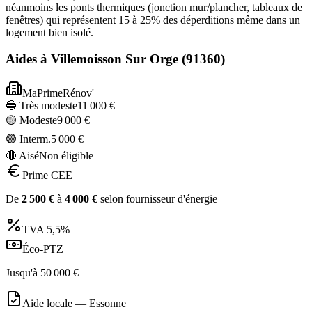
néanmoins les ponts thermiques (jonction mur/plancher, tableaux de
fenêtres) qui représentent 15 à 25% des déperditions même dans un
logement bien isolé.
Aides à
Villemoisson Sur Orge
(
91360
)
MaPrimeRénov'
🔵 Très modeste
11 000
€
🟡 Modeste
9 000
€
🟣 Interm.
5 000
€
🔴 Aisé
Non éligible
Prime CEE
De
2 500
€
à
4 000
€
selon fournisseur d'énergie
TVA
5,5%
Éco-PTZ
Jusqu'à
50 000
€
Aide locale —
Essonne