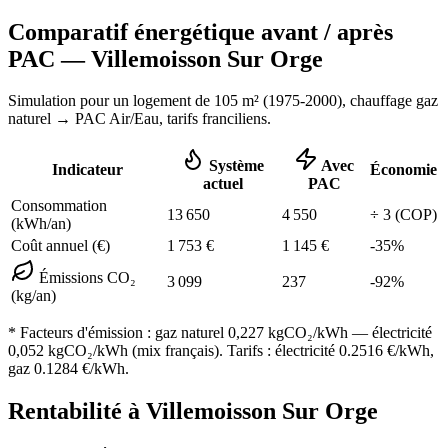
Comparatif énergétique avant / après
PAC —
Villemoisson Sur Orge
Simulation pour un logement de
105
m² (
1975-2000
), chauffage
gaz
naturel
→ PAC Air/Eau,
tarifs franciliens
.
Système
Avec
Indicateur
Économie
actuel
PAC
Consommation
13 650
4 550
÷
3
(COP)
(kWh/an)
Coût annuel (€)
1 753
€
1 145
€
-
35
%
Émissions CO₂
3 099
237
-
92
%
(kg/an)
* Facteurs d'émission :
gaz naturel 0,227
kgCO₂/kWh — électricité
0,052 kgCO₂/kWh (mix français). Tarifs : électricité
0.2516
€/kWh,
gaz
0.1284
€/kWh.
Rentabilité à
Villemoisson Sur Orge