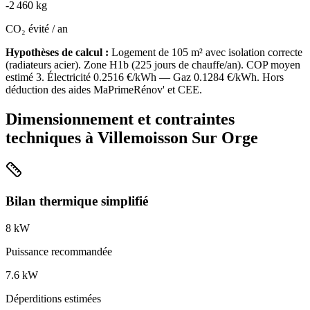
-
2 460
kg
CO₂ évité / an
Hypothèses de calcul :
Logement de
105
m² avec isolation
correcte
(
radiateurs acier
). Zone
H1b
(
225
jours de chauffe/an). COP moyen
estimé
3
. Électricité
0.2516
€/kWh — Gaz
0.1284
€/kWh. Hors
déduction des aides MaPrimeRénov' et CEE.
Dimensionnement et contraintes
techniques à
Villemoisson Sur Orge
Bilan thermique simplifié
8
kW
Puissance recommandée
7.6
kW
Déperditions estimées