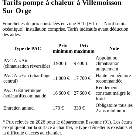
Tarifs pompe à chaleur à
Villemoisson
Sur Orge
Fourchettes de prix constatées en zone
H1b
(
H1b — Nord semi-
océanique
), installation comprise. Tarifs indicatifs avant déduction
des aides.
Prix
Prix
Type de PAC
Note
minimum
maximum
Appoint ou
PAC Air/Air
3 900
€
9 400
€
climatisation
(climatisation réversible)
uniquement
PAC Air/Eau (chauffage
Haute température
11 000
€
17 700
€
central)
recommandée
Rendement
PAC Géothermique
16 600
€
27 600
€
constant malgré le
(sol/eau)
Recommandé
froid
Obligatoire tous les
Entretien annuel
170
€
330
€
2 ans minimum
* Prix relevés en
2026
pour le département
Essonne
(
91
). Les écarts
s'expliquent par la surface à chauffer, le type d'émetteurs existants et
la difficulté d'accès au chantier.