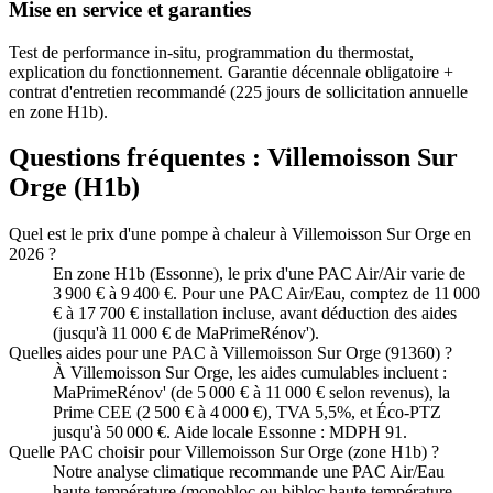
Mise en service et garanties
Test de performance in-situ, programmation du thermostat,
explication du fonctionnement. Garantie décennale obligatoire +
contrat d'entretien recommandé (225 jours de sollicitation annuelle
en zone H1b).
Questions fréquentes :
Villemoisson Sur
Orge
(
H1b
)
Quel est le prix d'une pompe à chaleur à Villemoisson Sur Orge en
2026 ?
En zone H1b (Essonne), le prix d'une PAC Air/Air varie de
3 900 € à 9 400 €. Pour une PAC Air/Eau, comptez de 11 000
€ à 17 700 € installation incluse, avant déduction des aides
(jusqu'à 11 000 € de MaPrimeRénov').
Quelles aides pour une PAC à Villemoisson Sur Orge (91360) ?
À Villemoisson Sur Orge, les aides cumulables incluent :
MaPrimeRénov' (de 5 000 € à 11 000 € selon revenus), la
Prime CEE (2 500 € à 4 000 €), TVA 5,5%, et Éco-PTZ
jusqu'à 50 000 €. Aide locale Essonne : MDPH 91.
Quelle PAC choisir pour Villemoisson Sur Orge (zone H1b) ?
Notre analyse climatique recommande une PAC Air/Eau
haute température (monobloc ou bibloc haute température