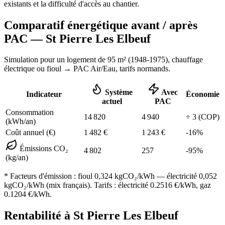
existants et la difficulté d'accès au chantier.
Comparatif énergétique avant / après
PAC —
St Pierre Les Elbeuf
Simulation pour un logement de
95
m² (
1948-1975
), chauffage
électrique ou fioul
→ PAC Air/Eau,
tarifs normands
.
Système
Avec
Indicateur
Économie
actuel
PAC
Consommation
14 820
4 940
÷
3
(COP)
(kWh/an)
Coût annuel (€)
1 482
€
1 243
€
-
16
%
Émissions CO₂
4 802
257
-
95
%
(kg/an)
* Facteurs d'émission :
fioul 0,324
kgCO₂/kWh — électricité 0,052
kgCO₂/kWh (mix français). Tarifs : électricité
0.2516
€/kWh, gaz
0.1204
€/kWh.
Rentabilité à
St Pierre Les Elbeuf