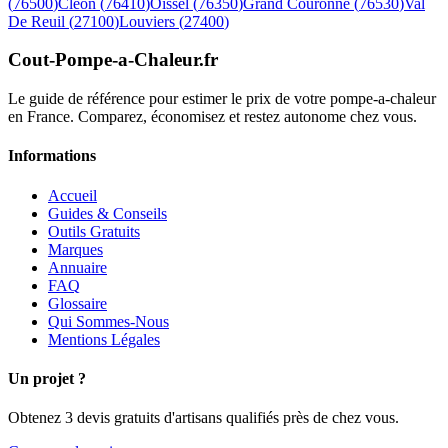
(
76500
)
Cleon
(
76410
)
Oissel
(
76350
)
Grand Couronne
(
76530
)
Val
De Reuil
(
27100
)
Louviers
(
27400
)
Cout-Pompe-a-Chaleur
.fr
Le guide de référence pour estimer le prix de votre pompe-a-chaleur
en France. Comparez, économisez et restez autonome chez vous.
Informations
Accueil
Guides & Conseils
Outils Gratuits
Marques
Annuaire
FAQ
Glossaire
Qui Sommes-Nous
Mentions Légales
Un projet ?
Obtenez 3 devis gratuits d'artisans qualifiés près de chez vous.