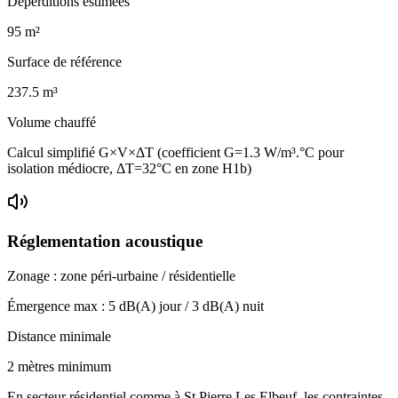
Déperditions estimées
95
m²
Surface de référence
237.5
m³
Volume chauffé
Calcul simplifié G×V×ΔT (coefficient G=1.3 W/m³.°C pour
isolation médiocre, ΔT=32°C en zone H1b)
Réglementation acoustique
Zonage :
zone péri-urbaine / résidentielle
Émergence max :
5
dB(A) jour /
3
dB(A) nuit
Distance minimale
2 mètres minimum
En secteur résidentiel comme à St Pierre Les Elbeuf, les contraintes