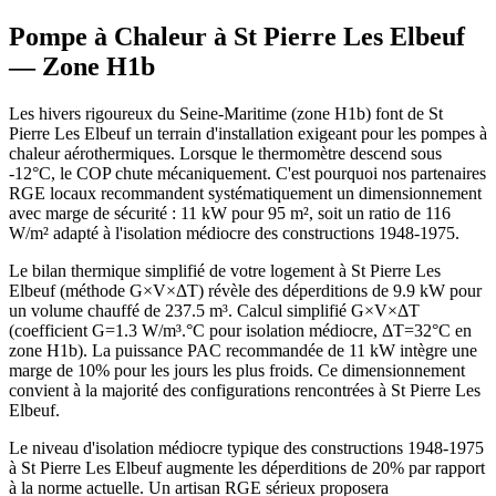
Pompe à Chaleur à
St Pierre Les Elbeuf
— Zone
H1b
Les hivers rigoureux du Seine-Maritime (zone H1b) font de St
Pierre Les Elbeuf un terrain d'installation exigeant pour les pompes à
chaleur aérothermiques. Lorsque le thermomètre descend sous
-12°C, le COP chute mécaniquement. C'est pourquoi nos partenaires
RGE locaux recommandent systématiquement un dimensionnement
avec marge de sécurité : 11 kW pour 95 m², soit un ratio de 116
W/m² adapté à l'isolation médiocre des constructions 1948-1975.
Le bilan thermique simplifié de votre logement à St Pierre Les
Elbeuf (méthode G×V×ΔT) révèle des déperditions de 9.9 kW pour
un volume chauffé de 237.5 m³. Calcul simplifié G×V×ΔT
(coefficient G=1.3 W/m³.°C pour isolation médiocre, ΔT=32°C en
zone H1b). La puissance PAC recommandée de 11 kW intègre une
marge de 10% pour les jours les plus froids. Ce dimensionnement
convient à la majorité des configurations rencontrées à St Pierre Les
Elbeuf.
Le niveau d'isolation médiocre typique des constructions 1948-1975
à St Pierre Les Elbeuf augmente les déperditions de 20% par rapport
à la norme actuelle. Un artisan RGE sérieux proposera