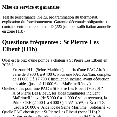
Mise en service et garanties
Test de performance in-situ, programmation du thermostat,
explication du fonctionnement. Garantie décennale obligatoire +
contrat d'entretien recommandé (225 jours de sollicitation annuelle
en zone H1b).
Questions fréquentes :
St Pierre Les
Elbeuf
(
H1b
)
Quel est le prix d'une pompe à chaleur à St Pierre Les Elbeuf en
2026 ?
En zone H1b (Seine-Maritime), le prix d'une PAC Air/Air
varie de 3 900 € à 9 400 €. Pour une PAC Air/Eau, comptez
de 11 000 € à 17 700 € installation incluse, avant déduction
des aides (jusqu'à 11 000 € de MaPrimeRénov').
Quelles aides pour une PAC à St Pierre Les Elbeuf (76320) ?
À St Pierre Les Elbeuf, les aides cumulables incluent :
MaPrimeRénov' (de 5 000 € à 11 000 € selon revenus), la
Prime CEE (2 500 € à 4 000 €), TVA 5,5%, et Éco-PTZ
jusqu'à 50 000 €. Aide locale Seine-Maritime : Solidarité 76.
Quelle PAC choisir pour St Pierre Les Elbeuf (zone H1b) ?
Notre analyse climatique recommande une PAC Air/Eau