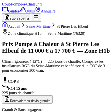
Cout-Pompe-a-Chaleur
.fr
Guides
Outils
Annuaire
Devis Gratuit
Accueil
Seine-Maritime
St Pierre Les Elbeuf
Zone climatique
H1b
—
Seine-Maritime
(
76320
)
Prix Pompe à Chaleur à
St Pierre Les
Elbeuf
de
11 000
€ à
17 700
€ — Zone
H1b
Climat rigoureux (-12°C) — 225 jours de chauffe. Comparez les
installateurs RGE du Seine-Maritime et bénéficiez d'un COP de 3
pour économiser 300 €/an.
COP
3
ROI
15
ans
225
jours de chauffe
Recevoir mes devis gratuits
Gratuit & Sans engagement