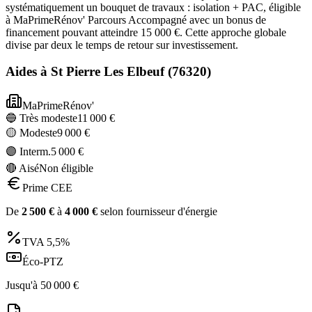
systématiquement un bouquet de travaux : isolation + PAC, éligible
à MaPrimeRénov' Parcours Accompagné avec un bonus de
financement pouvant atteindre 15 000 €. Cette approche globale
divise par deux le temps de retour sur investissement.
Aides à
St Pierre Les Elbeuf
(
76320
)
MaPrimeRénov'
🔵 Très modeste
11 000
€
🟡 Modeste
9 000
€
🟣 Interm.
5 000
€
🔴 Aisé
Non éligible
Prime CEE
De
2 500
€
à
4 000
€
selon fournisseur d'énergie
TVA
5,5%
Éco-PTZ
Jusqu'à
50 000
€