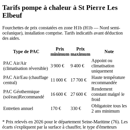
Tarifs pompe à chaleur à
St Pierre Les
Elbeuf
Fourchettes de prix constatées en zone
H1b
(
H1b — Nord semi-
océanique
), installation comprise. Tarifs indicatifs avant déduction
des aides.
Prix
Prix
Type de PAC
Note
minimum
maximum
Appoint ou
PAC Air/Air
3 900
€
9 400
€
climatisation
(climatisation réversible)
uniquement
PAC Air/Eau (chauffage
Haute température
11 000
€
17 700
€
central)
recommandée
Rendement
PAC Géothermique
16 600
€
27 600
€
constant malgré le
(sol/eau)
Recommandé
froid
Obligatoire tous les
Entretien annuel
170
€
330
€
2 ans minimum
* Prix relevés en
2026
pour le département
Seine-Maritime
(
76
). Les
écarts s'expliquent par la surface à chauffer, le type d'émetteurs