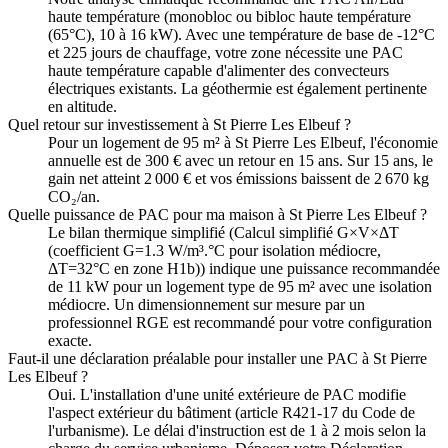
haute température (monobloc ou bibloc haute température
(65°C), 10 à 16 kW). Avec une température de base de -12°C
et 225 jours de chauffage, votre zone nécessite une PAC
haute température capable d'alimenter des convecteurs
électriques existants. La géothermie est également pertinente
en altitude.
Quel retour sur investissement à St Pierre Les Elbeuf ?
Pour un logement de 95 m² à St Pierre Les Elbeuf, l'économie
annuelle est de 300 € avec un retour en 15 ans. Sur 15 ans, le
gain net atteint 2 000 € et vos émissions baissent de 2 670 kg
CO₂/an.
Quelle puissance de PAC pour ma maison à St Pierre Les Elbeuf ?
Le bilan thermique simplifié (Calcul simplifié G×V×ΔT
(coefficient G=1.3 W/m³.°C pour isolation médiocre,
ΔT=32°C en zone H1b)) indique une puissance recommandée
de 11 kW pour un logement type de 95 m² avec une isolation
médiocre. Un dimensionnement sur mesure par un
professionnel RGE est recommandé pour votre configuration
exacte.
Faut-il une déclaration préalable pour installer une PAC à St Pierre
Les Elbeuf ?
Oui. L'installation d'une unité extérieure de PAC modifie
l'aspect extérieur du bâtiment (article R421-17 du Code de
l'urbanisme). Le délai d'instruction est de 1 à 2 mois selon la