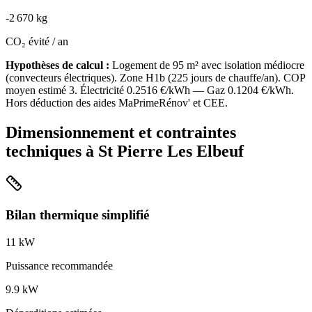
-
2 670
kg
CO₂ évité / an
Hypothèses de calcul :
Logement de
95
m² avec isolation
médiocre
(
convecteurs électriques
). Zone
H1b
(
225
jours de chauffe/an). COP
moyen estimé
3
. Électricité
0.2516
€/kWh — Gaz
0.1204
€/kWh.
Hors déduction des aides MaPrimeRénov' et CEE.
Dimensionnement et contraintes
techniques à
St Pierre Les Elbeuf
Bilan thermique simplifié
11
kW
Puissance recommandée
9.9
kW