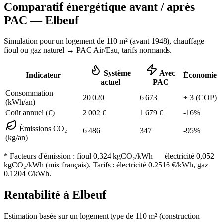
Comparatif énergétique avant / après
PAC —
Elbeuf
Simulation pour un logement de
110
m² (
avant 1948
), chauffage
fioul ou gaz naturel
→ PAC Air/Eau,
tarifs normands
.
Système
Avec
Indicateur
Économie
actuel
PAC
Consommation
20 020
6 673
÷
3
(COP)
(kWh/an)
Coût annuel (€)
2 002
€
1 679
€
-
16
%
Émissions CO₂
6 486
347
-
95
%
(kg/an)
* Facteurs d'émission :
fioul 0,324
kgCO₂/kWh — électricité 0,052
kgCO₂/kWh (mix français). Tarifs : électricité
0.2516
€/kWh, gaz
0.1204
€/kWh.
Rentabilité à
Elbeuf
Estimation basée sur un logement type de
110
m² (construction