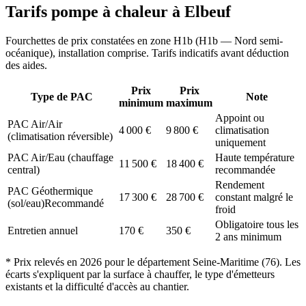
Tarifs pompe à chaleur à
Elbeuf
Fourchettes de prix constatées en zone
H1b
(
H1b — Nord semi-
océanique
), installation comprise. Tarifs indicatifs avant déduction
des aides.
Prix
Prix
Type de PAC
Note
minimum
maximum
Appoint ou
PAC Air/Air
4 000
€
9 800
€
climatisation
(climatisation réversible)
uniquement
PAC Air/Eau (chauffage
Haute température
11 500
€
18 400
€
central)
recommandée
Rendement
PAC Géothermique
17 300
€
28 700
€
constant malgré le
(sol/eau)
Recommandé
froid
Obligatoire tous les
Entretien annuel
170
€
350
€
2 ans minimum
* Prix relevés en
2026
pour le département
Seine-Maritime
(
76
). Les
écarts s'expliquent par la surface à chauffer, le type d'émetteurs
existants et la difficulté d'accès au chantier.