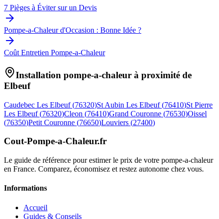
7 Pièges à Éviter sur un Devis
Pompe-a-Chaleur d'Occasion : Bonne Idée ?
Coût Entretien Pompe-a-Chaleur
Installation pompe-a-chaleur à proximité de
Elbeuf
Caudebec Les Elbeuf
(
76320
)
St Aubin Les Elbeuf
(
76410
)
St Pierre
Les Elbeuf
(
76320
)
Cleon
(
76410
)
Grand Couronne
(
76530
)
Oissel
(
76350
)
Petit Couronne
(
76650
)
Louviers
(
27400
)
Cout-Pompe-a-Chaleur
.fr
Le guide de référence pour estimer le prix de votre pompe-a-chaleur
en France. Comparez, économisez et restez autonome chez vous.
Informations
Accueil
Guides & Conseils