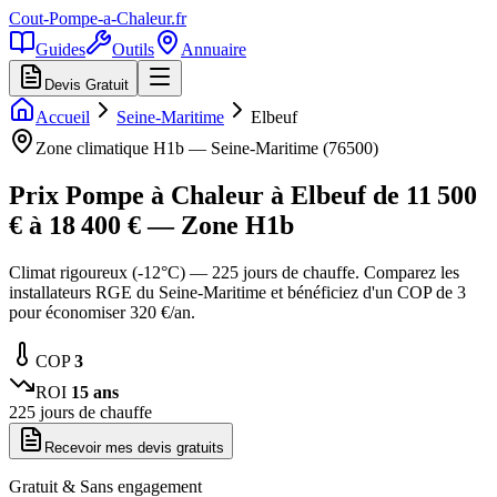
Cout-Pompe-a-Chaleur
.fr
Guides
Outils
Annuaire
Devis Gratuit
Accueil
Seine-Maritime
Elbeuf
Zone climatique
H1b
—
Seine-Maritime
(
76500
)
Prix Pompe à Chaleur à
Elbeuf
de
11 500
€ à
18 400
€ — Zone
H1b
Climat rigoureux (-12°C) — 225 jours de chauffe. Comparez les
installateurs RGE du Seine-Maritime et bénéficiez d'un COP de 3
pour économiser 320 €/an.
COP
3
ROI
15
ans
225
jours de chauffe
Recevoir mes devis gratuits
Gratuit & Sans engagement