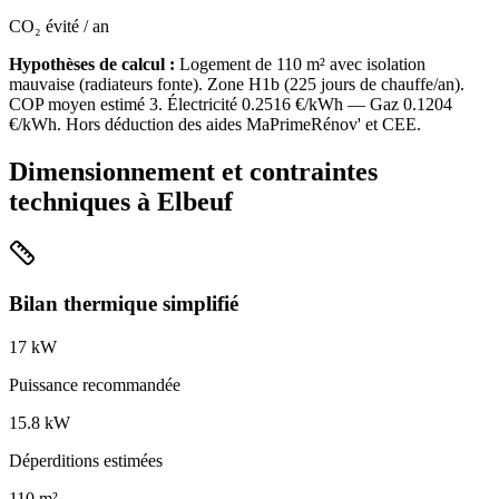
CO₂ évité / an
Hypothèses de calcul :
Logement de
110
m² avec isolation
mauvaise
(
radiateurs fonte
). Zone
H1b
(
225
jours de chauffe/an).
COP moyen estimé
3
. Électricité
0.2516
€/kWh — Gaz
0.1204
€/kWh. Hors déduction des aides MaPrimeRénov' et CEE.
Dimensionnement et contraintes
techniques à
Elbeuf
Bilan thermique simplifié
17
kW
Puissance recommandée
15.8
kW
Déperditions estimées
110
m²