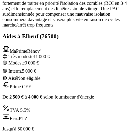
fortement de traiter en priorité l'isolation des combles (ROI en 3-4
ans) et le remplacement des fenêtres simple vitrage. Une PAC
surdimensionnée pour compenser une mauvaise isolation
consommera davantage et s'usera plus vite en raison de cycles
marche/arrêt trop fréquents.
Aides à
Elbeuf
(
76500
)
MaPrimeRénov'
🔵 Très modeste
11 000
€
🟡 Modeste
9 000
€
🟣 Interm.
5 000
€
🔴 Aisé
Non éligible
Prime CEE
De
2 500
€
à
4 000
€
selon fournisseur d'énergie
TVA
5,5%
Éco-PTZ
Jusqu'à
50 000
€