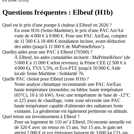
Questions fréquentes :
Elbeuf
(
H1b
)
Quel est le prix d'une pompe à chaleur à Elbeuf en 2026 ?
En zone H1b (Seine-Maritime), le prix d'une PAC Air/Air
varie de 4 000 € à 9 800 €. Pour une PAC Air/Eau, comptez
de 11 500 € à 18 400 € installation incluse, avant déduction
des aides (jusqu'à 11 000 € de MaPrimeRénov').
Quelles aides pour une PAC à Elbeuf (76500) ?
À Elbeuf, les aides cumulables incluent : MaPrimeRénov' (de
5 000 € à 11 000 € selon revenus), la Prime CEE (2 500 € à
4 000 €), TVA 5,5%, et Éco-PTZ jusqu'à 50 000 €. Aide
locale Seine-Maritime : Solidarité 76.
Quelle PAC choisir pour Elbeuf (zone H1b) ?
Notre analyse climatique recommande une PAC Air/Eau
haute température (monobloc ou bibloc haute température
(65°C), 10 à 16 kW). Avec une température de base de -12°C
et 225 jours de chauffage, votre zone nécessite une PAC
haute température capable d'alimenter des radiateurs fonte
existants. La géothermie est également pertinente en altitude.
Quel retour sur investissement à Elbeuf ?
Pour un logement de 110 m² à Elbeuf, l'économie annuelle est
de 320 € avec un retour en 15 ans. Sur 15 ans, le gain net
atteint 2 000 € et vos émissions baissent de 3 600 kg CO₂/an.