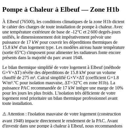
Pompe à Chaleur à
Elbeuf
— Zone
H1b
À Elbeuf (76500), les conditions climatiques de la zone H1b dictent
le cahier des charges de toute installation de pompe à chaleur. Avec
une température extérieure de base de -12°C et 2 600 degrés-jours
unifiés, le dimensionnement doit impérativement prévoir une
puissance de 17 kW pour couvrir les déperditions thermiques de
15.8 kW d'un logement type. Les modèles air/eau haute température
(sortie 65°C) s'imposent pour alimenter les radiateurs fonte encore
présents dans la majorité du parc avant 1948.
Le bilan thermique simplifié de votre logement à Elbeuf (méthode
G×V×ΔT) révèle des déperditions de 15.8 kW pour un volume
chauffé de 275 m³. Calcul simplifié G×V×ΔT (coefficient G=1.8
W/m³.°C pour isolation mauvaise, ΔT=32°C en zone H1b). La
puissance PAC recommandée de 17 kW intègre une marge de 10%
pour les jours les plus froids. L'isolation très déficiente de votre
logement rend prioritaire un bilan thermique professionnel avant
toute installation.
⚠️ Attention : l'isolation mauvaise de votre logement (construction
avant 1948) impacte directement le rendement de la PAC. Avant
d'investir dans une pompe à chaleur à Elbeuf, nous recommandons