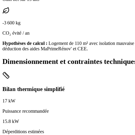
-
3 600
kg
CO₂ évité / an
Hypothèses de calcul :
Logement de
110
m² avec isolation
mauvaise
déduction des aides MaPrimeRénov' et CEE.
Dimensionnement et contraintes technique
Bilan thermique simplifié
17
kW
Puissance recommandée
15.8
kW
Déperditions estimées