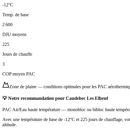
-12
°C
Temp. de base
2 600
DJU moyens
225
Jours de chauffe
3
COP moyen PAC
Zone de plaine
—
conditions optimales pour les PAC aérothermi
💡 Notre recommandation pour
Caudebec Les Elbeuf
PAC Air/Eau haute température
—
monobloc ou bibloc haute tempéra
Avec une température de base de -12°C et 225 jours de chauffage, votr
altitude.