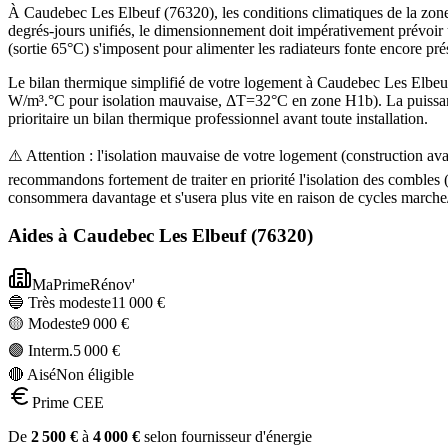
À Caudebec Les Elbeuf (76320), les conditions climatiques de la zone 
degrés-jours unifiés, le dimensionnement doit impérativement prévoi
(sortie 65°C) s'imposent pour alimenter les radiateurs fonte encore pr
Le bilan thermique simplifié de votre logement à Caudebec Les Elb
W/m³.°C pour isolation mauvaise, ΔT=32°C en zone H1b). La puissanc
prioritaire un bilan thermique professionnel avant toute installation.
⚠️ Attention : l'isolation mauvaise de votre logement (construction 
recommandons fortement de traiter en priorité l'isolation des comble
consommera davantage et s'usera plus vite en raison de cycles marche/
Aides à
Caudebec Les Elbeuf
(
76320
)
MaPrimeRénov'
🔵 Très modeste
11 000
€
🟡 Modeste
9 000
€
🟣 Interm.
5 000
€
🔴 Aisé
Non éligible
Prime CEE
De
2 500
€
à
4 000
€
selon fournisseur d'énergie