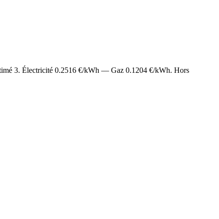
stimé
3
. Électricité
0.2516
€/kWh — Gaz
0.1204
€/kWh. Hors