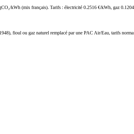
O₂/kWh (mix français). Tarifs : électricité
0.2516
€/kWh, gaz
0.1204
 1948
),
fioul ou gaz naturel
remplacé par une PAC Air/Eau,
tarifs norm