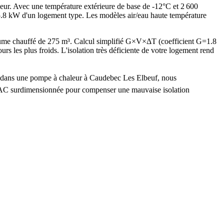
leur. Avec une température extérieure de base de -12°C et 2 600
5.8 kW d'un logement type. Les modèles air/eau haute température
ume chauffé de 275 m³. Calcul simplifié G×V×ΔT (coefficient G=1.8
es plus froids. L'isolation très déficiente de votre logement rend
ir dans une pompe à chaleur à Caudebec Les Elbeuf, nous
e PAC surdimensionnée pour compenser une mauvaise isolation