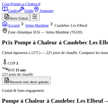
Cout-Pompe-a-Chaleur
.fr
Guides
Outils
Annuaire
Devis Gratuit
Accueil
Seine-Maritime
Caudebec Les Elbeuf
Zone climatique
H1b
—
Seine-Maritime
(
76320
)
Prix Pompe à Chaleur à
Caudebec Les Elb
Climat rigoureux (-12°C) — 225 jours de chauffe. Comparez les inst
COP
3
ROI
15
ans
225
jours de chauffe
Recevoir mes devis gratuits
Gratuit & Sans engagement
Pompe à Chaleur à
Caudebec Les Elbeuf
—