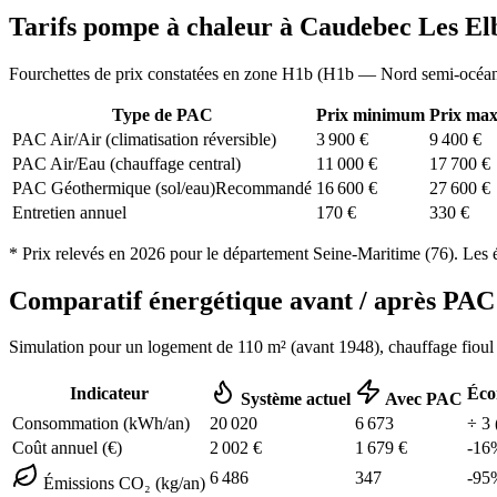
Tarifs pompe à chaleur à
Caudebec Les El
Fourchettes de prix constatées en zone
H1b
(
H1b — Nord semi-océa
Type de PAC
Prix minimum
Prix ma
PAC Air/Air (climatisation réversible)
3 900
€
9 400
€
PAC Air/Eau (chauffage central)
11 000
€
17 700
€
PAC Géothermique (sol/eau)
Recommandé
16 600
€
27 600
€
Entretien annuel
170
€
330
€
* Prix relevés en
2026
pour le département
Seine-Maritime
(
76
). Les 
Comparatif énergétique avant / après P
Simulation pour un logement de
110
m² (
avant 1948
), chauffage
fioul
Indicateur
Éco
Système actuel
Avec PAC
Consommation (kWh/an)
20 020
6 673
÷
3
Coût annuel (€)
2 002
€
1 679
€
-
16
6 486
347
-
95
Émissions CO₂ (kg/an)