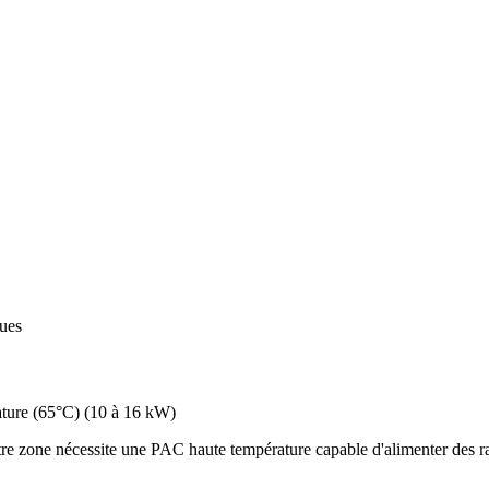
ques
ture (65°C)
(
10 à 16 kW
)
e zone nécessite une PAC haute température capable d'alimenter des rad