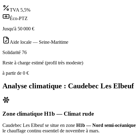
TVA
5,5%
Éco-PTZ
Jusqu'à
50 000
€
Aide locale —
Seine-Maritime
Solidarité 76
Reste à charge estimé (profil très modeste)
à partir de
0
€
Analyse climatique :
Caudebec Les Elbeuf
Zone climatique
H1b
— Climat
rude
Caudebec Les Elbeuf
se situe en zone
H1b — Nord semi-océanique
le chauffage continu essentiel de novembre à mars
.