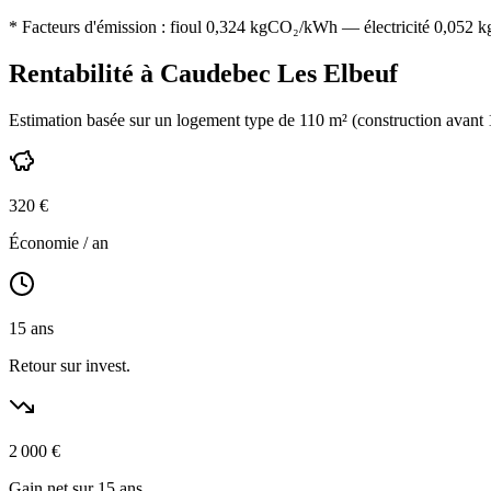
* Facteurs d'émission :
fioul 0,324
kgCO₂/kWh — électricité 0,052 kgC
Rentabilité à
Caudebec Les Elbeuf
Estimation basée sur un logement type de
110
m² (construction
avant
320
€
Économie / an
15
ans
Retour sur invest.
2 000
€
Gain net sur 15 ans