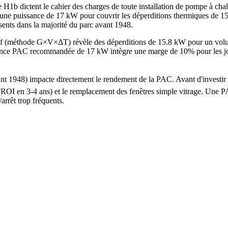
H1b dictent le cahier des charges de toute installation de pompe à cha
r une puissance de 17 kW pour couvrir les déperditions thermiques de 1
ésents dans la majorité du parc avant 1948.
euf (méthode G×V×ΔT) révèle des déperditions de 15.8 kW pour un vol
e PAC recommandée de 17 kW intègre une marge de 10% pour les jours l
avant 1948) impacte directement le rendement de la PAC. Avant d'invest
s (ROI en 3-4 ans) et le remplacement des fenêtres simple vitrage. Un
arrêt trop fréquents.