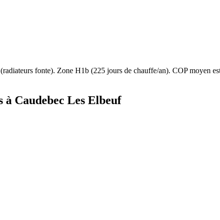
(
radiateurs fonte
). Zone
H1b
(
225
jours de chauffe/an). COP moyen e
s à
Caudebec Les Elbeuf