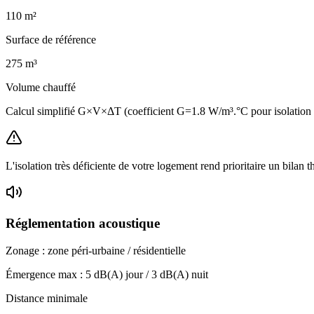
110
m²
Surface de référence
275
m³
Volume chauffé
Calcul simplifié G×V×ΔT (coefficient G=1.8 W/m³.°C pour isolatio
L'isolation très déficiente de votre logement rend prioritaire un bilan 
Réglementation acoustique
Zonage :
zone péri-urbaine / résidentielle
Émergence max :
5
dB(A) jour /
3
dB(A) nuit
Distance minimale