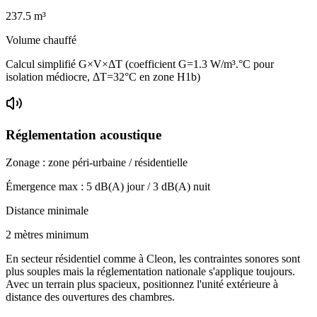
237.5
m³
Volume chauffé
Calcul simplifié G×V×ΔT (coefficient G=1.3 W/m³.°C pour
isolation médiocre, ΔT=32°C en zone H1b)
Réglementation acoustique
Zonage :
zone péri-urbaine / résidentielle
Émergence max :
5
dB(A) jour /
3
dB(A) nuit
Distance minimale
2 mètres minimum
En secteur résidentiel comme à Cleon, les contraintes sonores sont
plus souples mais la réglementation nationale s'applique toujours.
Avec un terrain plus spacieux, positionnez l'unité extérieure à
distance des ouvertures des chambres.