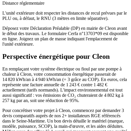
Distance réglementaire
L'unité extérieure doit respecter les distances de recul prévues par le
PLU ou, à défaut, le RNU (3 mètres en limite séparative).
Déposez votre Déclaration Préalable (DP) en mairie de Cleon avant
le début des travaux. Le formulaire Cerfa n°13703*09 est disponible
en ligne. Joignez un plan de masse indiquant l'emplacement de
l'unité extérieure.
Perspective énergétique pour
Cleon
En remplaçant votre système électrique ou fioul par une pompe à
chaleur à Cleon, votre consommation énergétique passerait de
14 820 kWh/an à 4 940 kWh/an (÷ 3 grâce au COP). En euros, cela
représente une facture annuelle de 1 243 € contre 1 482 €
actuellement (tarifs normands). L'impact environnemental est tout
aussi significatif : vos émissions de CO₂ chuteraient de 4 802 kg à
257 kg par an, soit une réduction de 95%.
Pour concrétiser votre projet à Cleon, commencez par demander 3
devis comparatifs auprès de nos 2+ installateurs RGE référencés
dans le Seine-Maritime. Un bon devis détaille le matériel (marque,
modèle, puissance, SCOP), la main-d'œuvre, et les aides déduites.