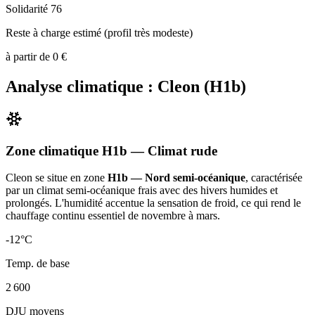
Solidarité 76
Reste à charge estimé (profil très modeste)
à partir de
0
€
Analyse climatique :
Cleon
(
H1b
)
Zone climatique
H1b
— Climat
rude
Cleon
se situe en zone
H1b — Nord semi-océanique
, caractérisée
par un
climat semi-océanique frais avec des hivers humides et
prolongés. L'humidité accentue la sensation de froid, ce qui rend le
chauffage continu essentiel de novembre à mars
.
-12
°C
Temp. de base
2 600
DJU moyens