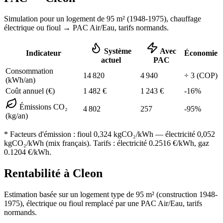
Simulation pour un logement de
95
m² (
1948-1975
), chauffage
électrique ou fioul
→ PAC Air/Eau,
tarifs normands
.
Système
Avec
Indicateur
Économie
actuel
PAC
Consommation
14 820
4 940
÷
3
(COP)
(kWh/an)
Coût annuel (€)
1 482
€
1 243
€
-
16
%
Émissions CO₂
4 802
257
-
95
%
(kg/an)
* Facteurs d'émission :
fioul 0,324
kgCO₂/kWh — électricité 0,052
kgCO₂/kWh (mix français). Tarifs : électricité
0.2516
€/kWh, gaz
0.1204
€/kWh.
Rentabilité à
Cleon
Estimation basée sur un logement type de
95
m² (construction
1948-
1975
),
électrique ou fioul
remplacé par une PAC Air/Eau,
tarifs
normands
.