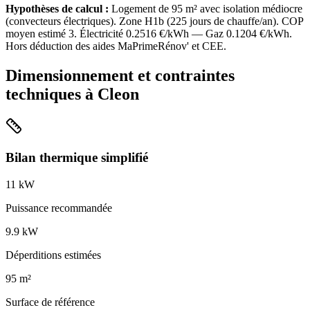
Hypothèses de calcul :
Logement de
95
m² avec isolation
médiocre
(
convecteurs électriques
). Zone
H1b
(
225
jours de chauffe/an). COP
moyen estimé
3
. Électricité
0.2516
€/kWh — Gaz
0.1204
€/kWh.
Hors déduction des aides MaPrimeRénov' et CEE.
Dimensionnement et contraintes
techniques à
Cleon
Bilan thermique simplifié
11
kW
Puissance recommandée
9.9
kW
Déperditions estimées
95
m²
Surface de référence