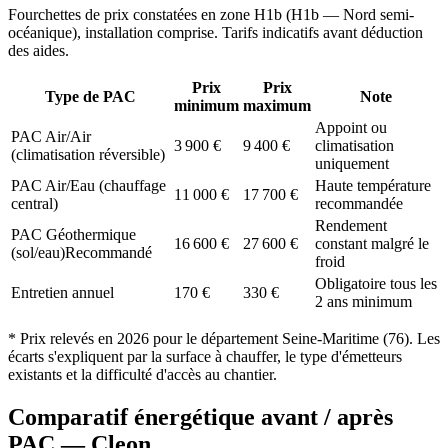
Fourchettes de prix constatées en zone
H1b
(
H1b — Nord semi-
océanique
), installation comprise. Tarifs indicatifs avant déduction
des aides.
Prix
Prix
Type de PAC
Note
minimum
maximum
Appoint ou
PAC Air/Air
3 900
€
9 400
€
climatisation
(climatisation réversible)
uniquement
PAC Air/Eau (chauffage
Haute température
11 000
€
17 700
€
central)
recommandée
Rendement
PAC Géothermique
16 600
€
27 600
€
constant malgré le
(sol/eau)
Recommandé
froid
Obligatoire tous les
Entretien annuel
170
€
330
€
2 ans minimum
* Prix relevés en
2026
pour le département
Seine-Maritime
(
76
). Les
écarts s'expliquent par la surface à chauffer, le type d'émetteurs
existants et la difficulté d'accès au chantier.
Comparatif énergétique avant / après
PAC —
Cleon