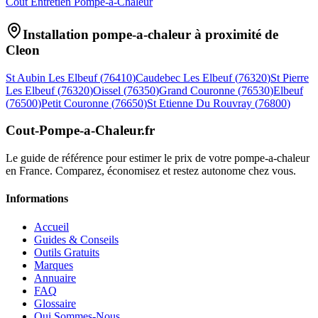
Coût Entretien Pompe-a-Chaleur
Installation pompe-a-chaleur à proximité de
Cleon
St Aubin Les Elbeuf
(
76410
)
Caudebec Les Elbeuf
(
76320
)
St Pierre
Les Elbeuf
(
76320
)
Oissel
(
76350
)
Grand Couronne
(
76530
)
Elbeuf
(
76500
)
Petit Couronne
(
76650
)
St Etienne Du Rouvray
(
76800
)
Cout-Pompe-a-Chaleur
.fr
Le guide de référence pour estimer le prix de votre pompe-a-chaleur
en France. Comparez, économisez et restez autonome chez vous.
Informations
Accueil
Guides & Conseils
Outils Gratuits
Marques
Annuaire
FAQ
Glossaire
Qui Sommes-Nous