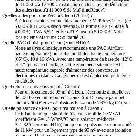
de 11 000 € à 17 700 € installation incluse, avant déduction
des aides (jusqu'à 11 000 € de MaPrimeRénov').
Quelles aides pour une PAC à Cleon (76410) ?
À Cleon, les aides cumulables incluent : MaPrimeRénov' (de
5 000 € à 11 000 € selon revenus), la Prime CEE (2 500 € à
4 000 €), TVA 5,5%, et Éco-PTZ jusqu'à 50 000 €. Aide
locale Seine-Maritime : Solidarité 76.
Quelle PAC choisir pour Cleon (zone H1b) ?
Notre analyse climatique recommande une PAC Air/Eau
haute température (monobloc ou bibloc haute température
(65°C), 10 à 16 kW). Avec une température de base de -12°C
et 225 jours de chauffage, votre zone nécessite une PAC
haute température capable d'alimenter des convecteurs
électriques existants. La géothermie est également pertinente
en altitude.
Quel retour sur investissement à Cleon ?
Pour un logement de 95 m² à Cleon, l'économie annuelle est
de 300 € avec un retour en 15 ans. Sur 15 ans, le gain net
atteint 2 000 € et vos émissions baissent de 2 670 kg CO₂/an.
Quelle puissance de PAC pour ma maison à Cleon ?
Le bilan thermique simplifié (Calcul simplifié G×V×ΔT
(coefficient G=1.3 W/m³.°C pour isolation médiocre,
ΔT=32°C en zone H1b)) indique une puissance recommandée
de 11 kW pour un logement type de 95 m² avec une isolation
médiocre. Un dimensionnement sur mesure par un