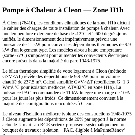
Pompe à Chaleur à
Cleon
— Zone
H1b
À Cleon (76410), les conditions climatiques de la zone H1b dictent
le cahier des charges de toute installation de pompe à chaleur. Avec
une température extérieure de base de -12°C et 2 600 degrés-jours
unifiés, le dimensionnement doit impérativement prévoir une
puissance de 11 kW pour couvrir les déperditions thermiques de 9.9
kW d'un logement type. Les modèles air/eau haute température
(sortie 65°C) s'imposent pour alimenter les convecteurs électriques
encore présents dans la majorité du parc 1948-1975.
Le bilan thermique simplifié de votre logement à Cleon (méthode
G×V×ΔT) révèle des déperditions de 9.9 kW pour un volume
chauffé de 237.5 m³. Calcul simplifié G×V×ΔT (coefficient G=1.3
W/m³.°C pour isolation médiocre, ΔT=32°C en zone H1b). La
puissance PAC recommandée de 11 kW intègre une marge de 10%
pour les jours les plus froids. Ce dimensionnement convient à la
majorité des configurations rencontrées à Cleon.
Le niveau d'isolation médiocre typique des constructions 1948-1975
à Cleon augmente les déperditions de 20% par rapport à la norme
actuelle. Un artisan RGE sérieux proposera systématiquement un
bouquet de travaux : isolation + PAC, éligible à MaPrimeRénov'