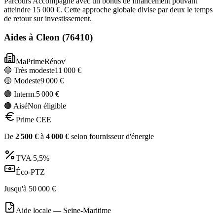
Parcours Accompagné avec un bonus de financement pouvant
atteindre 15 000 €. Cette approche globale divise par deux le temps
de retour sur investissement.
Aides à
Cleon
(
76410
)
MaPrimeRénov'
🔵 Très modeste
11 000
€
🟡 Modeste
9 000
€
🟣 Interm.
5 000
€
🔴 Aisé
Non éligible
Prime CEE
De
2 500
€
à
4 000
€
selon fournisseur d'énergie
TVA
5,5%
Éco-PTZ
Jusqu'à
50 000
€
Aide locale —
Seine-Maritime