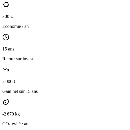
300
€
Économie / an
15
ans
Retour sur invest.
2 000
€
Gain net sur 15 ans
-
2 670
kg
CO₂ évité / an