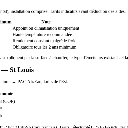
ntal
), installation comprise. Tarifs indicatifs avant déduction des aides.
ximum
Note
Appoint ou climatisation uniquement
Haute température recommandée
Rendement constant malgré le froid
Obligatoire tous les 2 ans minimum
s s'expliquent par la surface à chauffer, le type d'émetteurs existants et la
AC —
St Louis
aturel
→ PAC Air/Eau,
tarifs de l'Est
.
onomie
8
(COP)
%
%
52 kgCO₂/kWh (mix français). Tarifs : électricité
0.2516
€/kWh, gaz