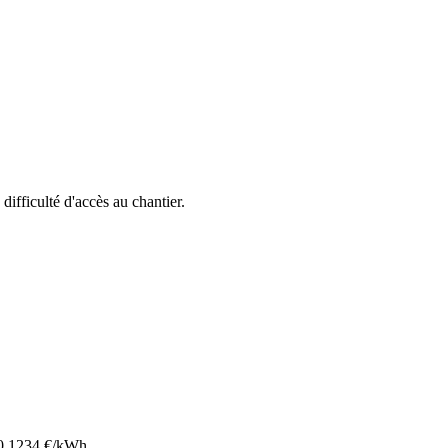
 difficulté d'accès au chantier.
0.1234
€/kWh.