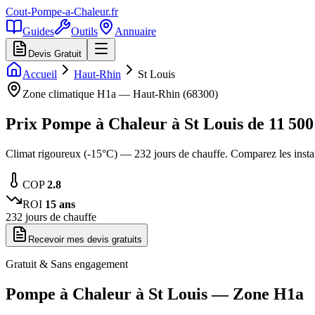
Cout-Pompe-a-Chaleur
.fr
Guides
Outils
Annuaire
Devis Gratuit
Accueil
Haut-Rhin
St Louis
Zone climatique
H1a
—
Haut-Rhin
(
68300
)
Prix Pompe à Chaleur à
St Louis
de
11 500
Climat rigoureux (-15°C) — 232 jours de chauffe. Comparez les inst
COP
2.8
ROI
15
ans
232
jours de chauffe
Recevoir mes devis gratuits
Gratuit & Sans engagement
Pompe à Chaleur à
St Louis
— Zone
H1a