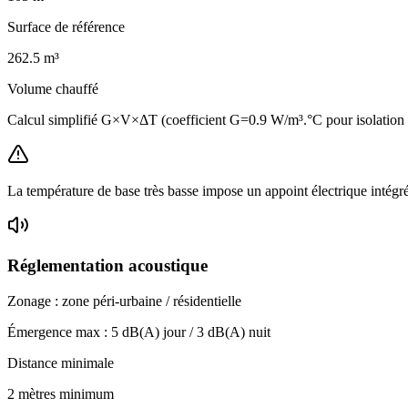
Surface de référence
262.5
m³
Volume chauffé
Calcul simplifié G×V×ΔT (coefficient G=0.9 W/m³.°C pour isolation
La température de base très basse impose un appoint électrique intégr
Réglementation acoustique
Zonage :
zone péri-urbaine / résidentielle
Émergence max :
5
dB(A) jour /
3
dB(A) nuit
Distance minimale
2 mètres minimum