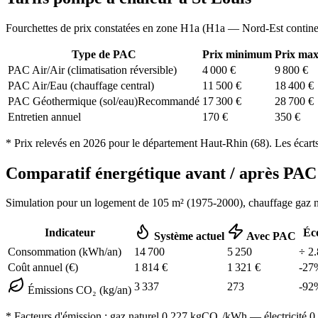
Fourchettes de prix constatées en zone
H1a
(
H1a — Nord-Est contine
Type de PAC
Prix minimum
Prix ma
PAC Air/Air (climatisation réversible)
4 000
€
9 800
€
PAC Air/Eau (chauffage central)
11 500
€
18 400
€
PAC Géothermique (sol/eau)
Recommandé
17 300
€
28 700
€
Entretien annuel
170
€
350
€
* Prix relevés en
2026
pour le département
Haut-Rhin
(
68
). Les écart
Comparatif énergétique avant / après P
Simulation pour un logement de
105
m² (
1975-2000
), chauffage
gaz n
Indicateur
Éc
Système actuel
Avec PAC
Consommation (kWh/an)
14 700
5 250
÷
2.
Coût annuel (€)
1 814
€
1 321
€
-
27
3 337
273
-
92
Émissions CO₂ (kg/an)
* Facteurs d'émission :
gaz naturel 0,227
kgCO₂/kWh — électricité 0,0