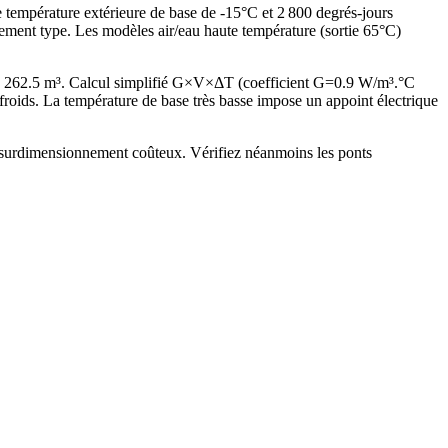
e température extérieure de base de -15°C et 2 800 degrés-jours
ement type. Les modèles air/eau haute température (sortie 65°C)
de 262.5 m³. Calcul simplifié G×V×ΔT (coefficient G=0.9 W/m³.°C
oids. La température de base très basse impose un appoint électrique
ns surdimensionnement coûteux. Vérifiez néanmoins les ponts