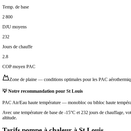
Temp. de base
2 800
DJU moyens
232
Jours de chauffe
2.8
COP moyen PAC
Zone de plaine
—
conditions optimales pour les PAC aérothermi
💡 Notre recommandation pour
St Louis
PAC Air/Eau haute température
—
monobloc ou bibloc haute tempéra
Avec une température de base de -15°C et 232 jours de chauffage, votr
altitude.
Tarifs pompe à chaleur à
St Louis