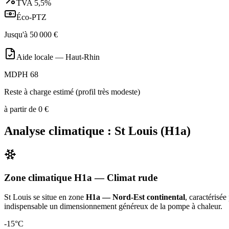
TVA
5,5%
Éco-PTZ
Jusqu'à
50 000
€
Aide locale —
Haut-Rhin
MDPH 68
Reste à charge estimé (profil très modeste)
à partir de
0
€
Analyse climatique :
St Louis
(
H1a
)
Zone climatique
H1a
— Climat
rude
St Louis
se situe en zone
H1a — Nord-Est continental
, caractérisée
indispensable un dimensionnement généreux de la pompe à chaleur
.
-15
°C