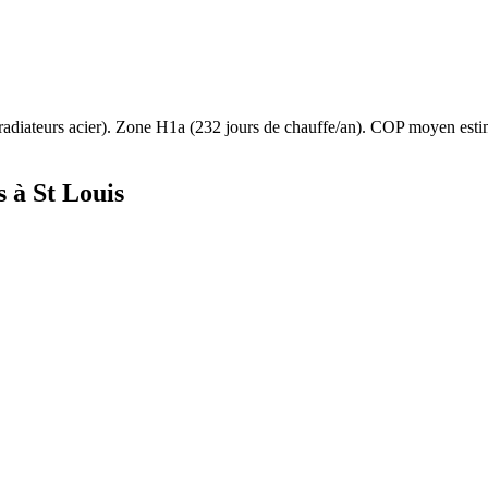
radiateurs acier
). Zone
H1a
(
232
jours de chauffe/an). COP moyen est
s à
St Louis