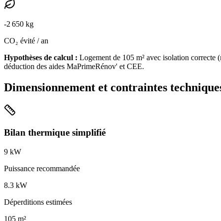
-
2 650
kg
CO₂ évité / an
Hypothèses de calcul :
Logement de
105
m² avec isolation
correcte
(
déduction des aides MaPrimeRénov' et CEE.
Dimensionnement et contraintes technique
Bilan thermique simplifié
9
kW
Puissance recommandée
8.3
kW
Déperditions estimées
105
m²