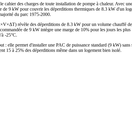
le cahier des charges de toute installation de pompe à chaleur. Avec un
e de 9 kW pour couvrir les déperditions thermiques de 8.3 kW d'un log
 majorité du parc 1975-2000.
e G×V×ΔT) révèle des déperditions de 8.3 kW pour un volume chauffé 
ommandée de 9 kW intègre une marge de 10% pour les jours les plus fr
u'à -25°C.
tout : elle permet d'installer une PAC de puissance standard (9 kW) sa
ntent 15 à 25% des déperditions même dans un logement bien isolé.