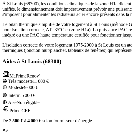
À St Louis (68300), les conditions climatiques de la zone H1a dictent 
unifiés, le dimensionnement doit impérativement prévoir une puissanc
s'imposent pour alimenter les radiateurs acier encore présents dans la
Le bilan thermique simplifié de votre logement à St Louis (méthod
pour isolation correcte, ΔT=35°C en zone H1a). La puissance PAC rec
intégré ou une PAC haute température certifiée pour fonctionner jusq
L'isolation correcte de votre logement 1975-2000 à St Louis est un a
thermiques (jonction mur/plancher, tableaux de fenêtres) qui représe
Aides à
St Louis
(
68300
)
MaPrimeRénov'
🔵 Très modeste
11 000
€
🟡 Modeste
9 000
€
🟣 Interm.
5 000
€
🔴 Aisé
Non éligible
Prime CEE
De
2 500
€
à
4 000
€
selon fournisseur d'énergie