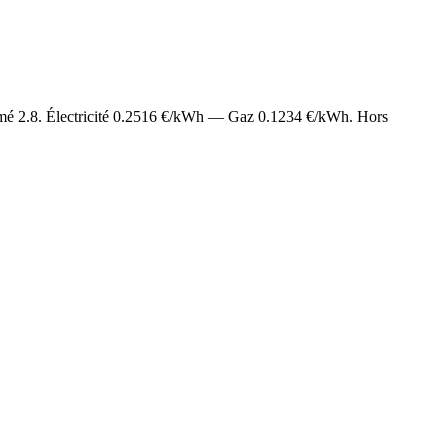
imé
2.8
. Électricité
0.2516
€/kWh — Gaz
0.1234
€/kWh. Hors