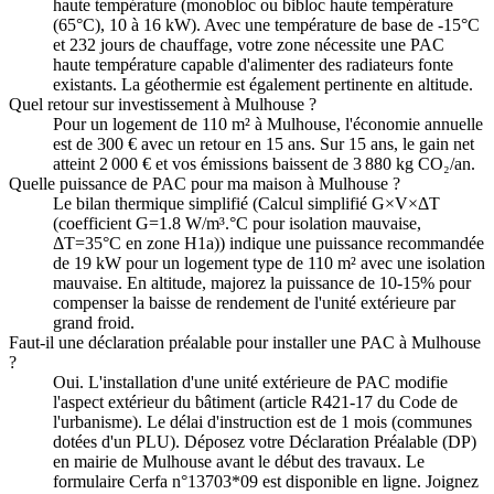
haute température (monobloc ou bibloc haute température
(65°C), 10 à 16 kW). Avec une température de base de -15°C
et 232 jours de chauffage, votre zone nécessite une PAC
haute température capable d'alimenter des radiateurs fonte
existants. La géothermie est également pertinente en altitude.
Quel retour sur investissement à Mulhouse ?
Pour un logement de 110 m² à Mulhouse, l'économie annuelle
est de 300 € avec un retour en 15 ans. Sur 15 ans, le gain net
atteint 2 000 € et vos émissions baissent de 3 880 kg CO₂/an.
Quelle puissance de PAC pour ma maison à Mulhouse ?
Le bilan thermique simplifié (Calcul simplifié G×V×ΔT
(coefficient G=1.8 W/m³.°C pour isolation mauvaise,
ΔT=35°C en zone H1a)) indique une puissance recommandée
de 19 kW pour un logement type de 110 m² avec une isolation
mauvaise. En altitude, majorez la puissance de 10-15% pour
compenser la baisse de rendement de l'unité extérieure par
grand froid.
Faut-il une déclaration préalable pour installer une PAC à Mulhouse
?
Oui. L'installation d'une unité extérieure de PAC modifie
l'aspect extérieur du bâtiment (article R421-17 du Code de
l'urbanisme). Le délai d'instruction est de 1 mois (communes
dotées d'un PLU). Déposez votre Déclaration Préalable (DP)
en mairie de Mulhouse avant le début des travaux. Le
formulaire Cerfa n°13703*09 est disponible en ligne. Joignez