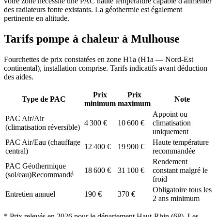
votre zone nécessite une PAC haute température capable d'alimenter
des radiateurs fonte existants. La géothermie est également
pertinente en altitude.
Tarifs pompe à chaleur à
Mulhouse
Fourchettes de prix constatées en zone
H1a
(
H1a — Nord-Est
continental
), installation comprise. Tarifs indicatifs avant déduction
des aides.
Prix
Prix
Type de PAC
Note
minimum
maximum
Appoint ou
PAC Air/Air
4 300
€
10 600
€
climatisation
(climatisation réversible)
uniquement
PAC Air/Eau (chauffage
Haute température
12 400
€
19 900
€
central)
recommandée
Rendement
PAC Géothermique
18 600
€
31 100
€
constant malgré le
(sol/eau)
Recommandé
froid
Obligatoire tous les
Entretien annuel
190
€
370
€
2 ans minimum
* Prix relevés en
2026
pour le département
Haut-Rhin
(
68
). Les