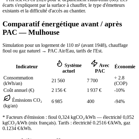
écarts s'expliquent par la surface à chauffer, le type d'émetteurs
existants et la difficulté d'accès au chantier.
Comparatif énergétique avant / après
PAC —
Mulhouse
Simulation pour un logement de
110
m² (
avant 1948
), chauffage
fioul ou gaz naturel
→ PAC Air/Eau,
tarifs de l'Est
.
Système
Avec
Indicateur
Économie
actuel
PAC
Consommation
÷
2.8
21 560
7 700
(kWh/an)
(COP)
Coût annuel (€)
2 156
€
1 937
€
-
10
%
Émissions CO₂
6 985
400
-
94
%
(kg/an)
* Facteurs d'émission :
fioul 0,324
kgCO₂/kWh — électricité 0,052
kgCO₂/kWh (mix français). Tarifs : électricité
0.2516
€/kWh, gaz
0.1234
€/kWh.