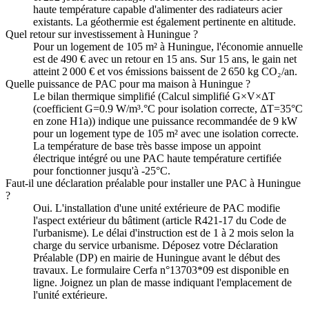
haute température capable d'alimenter des radiateurs acier
existants. La géothermie est également pertinente en altitude.
Quel retour sur investissement à Huningue ?
Pour un logement de 105 m² à Huningue, l'économie annuelle
est de 490 € avec un retour en 15 ans. Sur 15 ans, le gain net
atteint 2 000 € et vos émissions baissent de 2 650 kg CO₂/an.
Quelle puissance de PAC pour ma maison à Huningue ?
Le bilan thermique simplifié (Calcul simplifié G×V×ΔT
(coefficient G=0.9 W/m³.°C pour isolation correcte, ΔT=35°C
en zone H1a)) indique une puissance recommandée de 9 kW
pour un logement type de 105 m² avec une isolation correcte.
La température de base très basse impose un appoint
électrique intégré ou une PAC haute température certifiée
pour fonctionner jusqu'à -25°C.
Faut-il une déclaration préalable pour installer une PAC à Huningue
?
Oui. L'installation d'une unité extérieure de PAC modifie
l'aspect extérieur du bâtiment (article R421-17 du Code de
l'urbanisme). Le délai d'instruction est de 1 à 2 mois selon la
charge du service urbanisme. Déposez votre Déclaration
Préalable (DP) en mairie de Huningue avant le début des
travaux. Le formulaire Cerfa n°13703*09 est disponible en
ligne. Joignez un plan de masse indiquant l'emplacement de
l'unité extérieure.