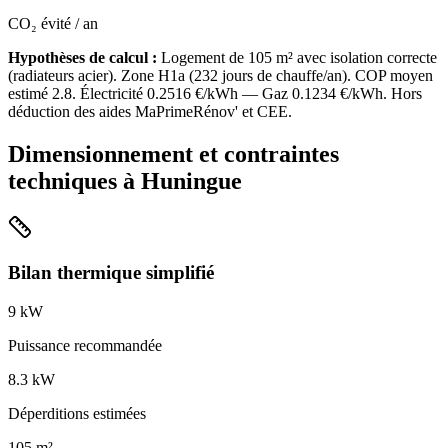
CO₂ évité / an
Hypothèses de calcul :
Logement de
105
m² avec isolation
correcte
(
radiateurs acier
). Zone
H1a
(
232
jours de chauffe/an). COP moyen
estimé
2.8
. Électricité
0.2516
€/kWh — Gaz
0.1234
€/kWh. Hors
déduction des aides MaPrimeRénov' et CEE.
Dimensionnement et contraintes
techniques à
Huningue
Bilan thermique simplifié
9
kW
Puissance recommandée
8.3
kW
Déperditions estimées
105
m²