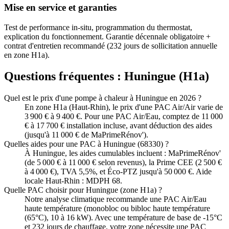
Mise en service et garanties
Test de performance in-situ, programmation du thermostat,
explication du fonctionnement. Garantie décennale obligatoire +
contrat d'entretien recommandé (232 jours de sollicitation annuelle
en zone H1a).
Questions fréquentes :
Huningue
(
H1a
)
Quel est le prix d'une pompe à chaleur à Huningue en 2026 ?
En zone H1a (Haut-Rhin), le prix d'une PAC Air/Air varie de
3 900 € à 9 400 €. Pour une PAC Air/Eau, comptez de 11 000
€ à 17 700 € installation incluse, avant déduction des aides
(jusqu'à 11 000 € de MaPrimeRénov').
Quelles aides pour une PAC à Huningue (68330) ?
À Huningue, les aides cumulables incluent : MaPrimeRénov'
(de 5 000 € à 11 000 € selon revenus), la Prime CEE (2 500 €
à 4 000 €), TVA 5,5%, et Éco-PTZ jusqu'à 50 000 €. Aide
locale Haut-Rhin : MDPH 68.
Quelle PAC choisir pour Huningue (zone H1a) ?
Notre analyse climatique recommande une PAC Air/Eau
haute température (monobloc ou bibloc haute température
(65°C), 10 à 16 kW). Avec une température de base de -15°C
et 232 jours de chauffage, votre zone nécessite une PAC