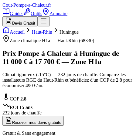
Cout-Pompe-a-Chaleur
.fr
Guides
Outils
Annuaire
Devis Gratuit
Accueil
Haut-Rhin
Huningue
Zone climatique
H1a
—
Haut-Rhin
(
68330
)
Prix Pompe à Chaleur à
Huningue
de
11 000
€ à
17 700
€ — Zone
H1a
Climat rigoureux (-15°C) — 232 jours de chauffe. Comparez les
installateurs RGE du Haut-Rhin et bénéficiez d'un COP de 2.8 pour
économiser 490 €/an.
COP
2.8
ROI
15
ans
232
jours de chauffe
Recevoir mes devis gratuits
Gratuit & Sans engagement