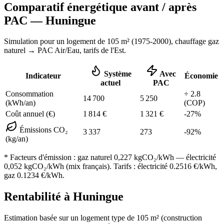
Comparatif énergétique avant / après
PAC —
Huningue
Simulation pour un logement de
105
m² (
1975-2000
), chauffage
gaz
naturel
→ PAC Air/Eau,
tarifs de l'Est
.
Système
Avec
Indicateur
Économie
actuel
PAC
Consommation
÷
2.8
14 700
5 250
(kWh/an)
(COP)
Coût annuel (€)
1 814
€
1 321
€
-
27
%
Émissions CO₂
3 337
273
-
92
%
(kg/an)
* Facteurs d'émission :
gaz naturel 0,227
kgCO₂/kWh — électricité
0,052 kgCO₂/kWh (mix français). Tarifs : électricité
0.2516
€/kWh,
gaz
0.1234
€/kWh.
Rentabilité à
Huningue
Estimation basée sur un logement type de
105
m² (construction