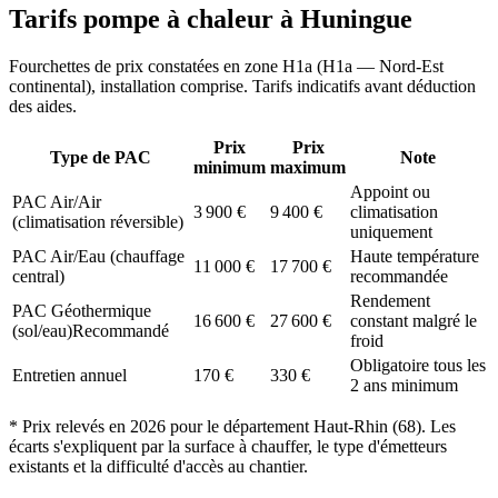
Tarifs pompe à chaleur à
Huningue
Fourchettes de prix constatées en zone
H1a
(
H1a — Nord-Est
continental
), installation comprise. Tarifs indicatifs avant déduction
des aides.
Prix
Prix
Type de PAC
Note
minimum
maximum
Appoint ou
PAC Air/Air
3 900
€
9 400
€
climatisation
(climatisation réversible)
uniquement
PAC Air/Eau (chauffage
Haute température
11 000
€
17 700
€
central)
recommandée
Rendement
PAC Géothermique
16 600
€
27 600
€
constant malgré le
(sol/eau)
Recommandé
froid
Obligatoire tous les
Entretien annuel
170
€
330
€
2 ans minimum
* Prix relevés en
2026
pour le département
Haut-Rhin
(
68
). Les
écarts s'expliquent par la surface à chauffer, le type d'émetteurs
existants et la difficulté d'accès au chantier.