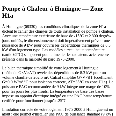
Pompe à Chaleur à
Huningue
— Zone
H1a
À Huningue (68330), les conditions climatiques de la zone H1a
dictent le cahier des charges de toute installation de pompe à chaleur.
Avec une température extérieure de base de -15°C et 2 800 degrés-
jours unifiés, le dimensionnement doit impérativement prévoir une
puissance de 9 kW pour couvrir les déperditions thermiques de 8.3
kW d'un logement type. Les modèles air/eau haute température
(sortie 65°C) s'imposent pour alimenter les radiateurs acier encore
présents dans la majorité du parc 1975-2000.
Le bilan thermique simplifié de votre logement à Huningue
(méthode G×V×ΔT) révèle des déperditions de 8.3 kW pour un
volume chauffé de 262.5 m³. Calcul simplifié G×V×ΔT (coefficient
G=0.9 W/m³.°C pour isolation correcte, ΔT=35°C en zone H1a). La
puissance PAC recommandée de 9 kW intègre une marge de 10%
pour les jours les plus froids. La température de base très basse
impose un appoint électrique intégré ou une PAC haute température
certifiée pour fonctionner jusqu'à -25°C.
L'isolation correcte de votre logement 1975-2000 à Huningue est un
atout : elle permet d'installer une PAC de puissance standard (9 kW)