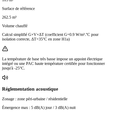
Surface de référence
262.5
m³
Volume chauffé
Calcul simplifié G×V×ΔT (coefficient G=0.9 W/m³.°C pour
isolation correcte, ΔT=35°C en zone H1a)
La température de base très basse impose un appoint électrique
intégré ou une PAC haute température certifiée pour fonctionner
jusqu'à -25°C.
Réglementation acoustique
Zonage :
zone péri-urbaine / résidentielle
Émergence max :
5
dB(A) jour /
3
dB(A) nuit