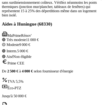
sans surdimensionnement coûteux. Vérifiez néanmoins les ponts
thermiques (jonction mur/plancher, tableaux de fenêtres) qui
représentent 15 à 25% des déperditions même dans un logement
bien isolé.
Aides à
Huningue
(
68330
)
MaPrimeRénov'
🔵 Très modeste
11 000
€
🟡 Modeste
9 000
€
🟣 Interm.
5 000
€
🔴 Aisé
Non éligible
Prime CEE
De
2 500
€
à
4 000
€
selon fournisseur d'énergie
TVA
5,5%
Éco-PTZ
Jusqu'à
50 000
€