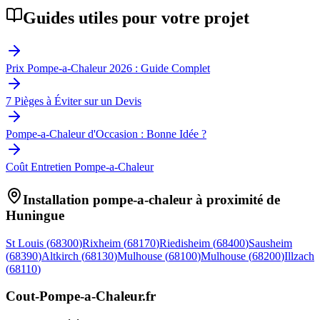
Guides utiles pour votre projet
Prix Pompe-a-Chaleur 2026 : Guide Complet
7 Pièges à Éviter sur un Devis
Pompe-a-Chaleur d'Occasion : Bonne Idée ?
Coût Entretien Pompe-a-Chaleur
Installation pompe-a-chaleur à proximité de
Huningue
St Louis
(
68300
)
Rixheim
(
68170
)
Riedisheim
(
68400
)
Sausheim
(
68390
)
Altkirch
(
68130
)
Mulhouse
(
68100
)
Mulhouse
(
68200
)
Illzach
(
68110
)
Cout-Pompe-a-Chaleur
.fr