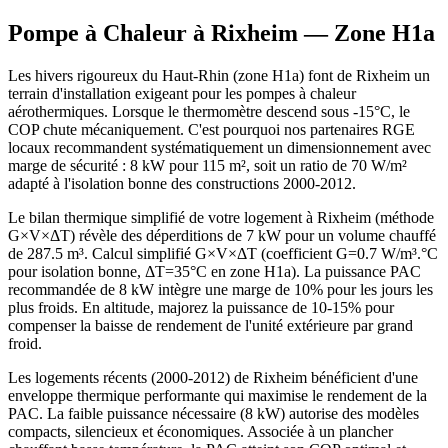
Pompe à Chaleur à
Rixheim
— Zone
H1a
Les hivers rigoureux du Haut-Rhin (zone H1a) font de Rixheim un
terrain d'installation exigeant pour les pompes à chaleur
aérothermiques. Lorsque le thermomètre descend sous -15°C, le
COP chute mécaniquement. C'est pourquoi nos partenaires RGE
locaux recommandent systématiquement un dimensionnement avec
marge de sécurité : 8 kW pour 115 m², soit un ratio de 70 W/m²
adapté à l'isolation bonne des constructions 2000-2012.
Le bilan thermique simplifié de votre logement à Rixheim (méthode
G×V×ΔT) révèle des déperditions de 7 kW pour un volume chauffé
de 287.5 m³. Calcul simplifié G×V×ΔT (coefficient G=0.7 W/m³.°C
pour isolation bonne, ΔT=35°C en zone H1a). La puissance PAC
recommandée de 8 kW intègre une marge de 10% pour les jours les
plus froids. En altitude, majorez la puissance de 10-15% pour
compenser la baisse de rendement de l'unité extérieure par grand
froid.
Les logements récents (2000-2012) de Rixheim bénéficient d'une
enveloppe thermique performante qui maximise le rendement de la
PAC. La faible puissance nécessaire (8 kW) autorise des modèles
compacts, silencieux et économiques. Associée à un plancher