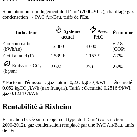
Simulation pour un logement de
115
m² (
2000-2012
), chauffage
gaz
condensation
→ PAC Air/Eau,
tarifs de l'Est
.
Système
Avec
Indicateur
Économie
actuel
PAC
Consommation
÷
2.8
12 880
4 600
(kWh/an)
(COP)
Coût annuel (€)
1 589
€
1 157
€
-
27
%
Émissions CO₂
2 924
239
-
92
%
(kg/an)
* Facteurs d'émission :
gaz naturel 0,227
kgCO₂/kWh — électricité
0,052 kgCO₂/kWh (mix français). Tarifs : électricité
0.2516
€/kWh,
gaz
0.1234
€/kWh.
Rentabilité à
Rixheim
Estimation basée sur un logement type de
115
m² (construction
2000-2012
),
gaz condensation
remplacé par une PAC Air/Eau,
tarifs
de l'Est
.