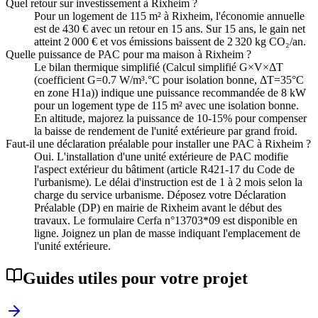
Quel retour sur investissement à Rixheim ?
Pour un logement de 115 m² à Rixheim, l'économie annuelle
est de 430 € avec un retour en 15 ans. Sur 15 ans, le gain net
atteint 2 000 € et vos émissions baissent de 2 320 kg CO₂/an.
Quelle puissance de PAC pour ma maison à Rixheim ?
Le bilan thermique simplifié (Calcul simplifié G×V×ΔT
(coefficient G=0.7 W/m³.°C pour isolation bonne, ΔT=35°C
en zone H1a)) indique une puissance recommandée de 8 kW
pour un logement type de 115 m² avec une isolation bonne.
En altitude, majorez la puissance de 10-15% pour compenser
la baisse de rendement de l'unité extérieure par grand froid.
Faut-il une déclaration préalable pour installer une PAC à Rixheim ?
Oui. L'installation d'une unité extérieure de PAC modifie
l'aspect extérieur du bâtiment (article R421-17 du Code de
l'urbanisme). Le délai d'instruction est de 1 à 2 mois selon la
charge du service urbanisme. Déposez votre Déclaration
Préalable (DP) en mairie de Rixheim avant le début des
travaux. Le formulaire Cerfa n°13703*09 est disponible en
ligne. Joignez un plan de masse indiquant l'emplacement de
l'unité extérieure.
Guides utiles pour votre projet