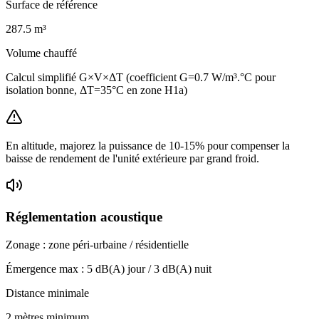
Surface de référence
287.5
m³
Volume chauffé
Calcul simplifié G×V×ΔT (coefficient G=0.7 W/m³.°C pour
isolation bonne, ΔT=35°C en zone H1a)
En altitude, majorez la puissance de 10-15% pour compenser la
baisse de rendement de l'unité extérieure par grand froid.
Réglementation acoustique
Zonage :
zone péri-urbaine / résidentielle
Émergence max :
5
dB(A) jour /
3
dB(A) nuit
Distance minimale
2 mètres minimum