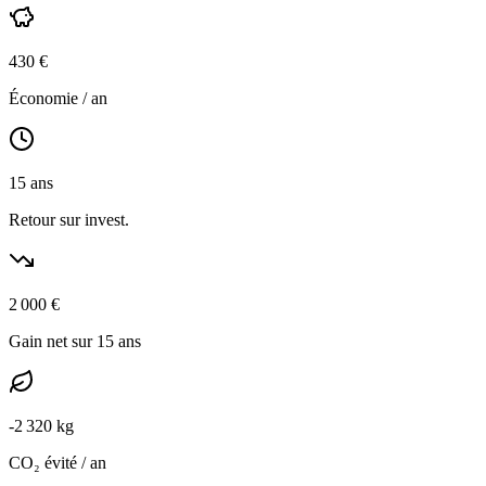
430
€
Économie / an
15
ans
Retour sur invest.
2 000
€
Gain net sur 15 ans
-
2 320
kg
CO₂ évité / an