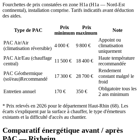
Fourchettes de prix constatées en zone
H1a
(
H1a — Nord-Est
continental
), installation comprise. Tarifs indicatifs avant déduction
des aides.
Prix
Prix
Type de PAC
Note
minimum
maximum
Appoint ou
PAC Air/Air
4 000
€
9 800
€
climatisation
(climatisation réversible)
uniquement
PAC Air/Eau (chauffage
Haute température
11 500
€
18 400
€
central)
recommandée
Rendement
PAC Géothermique
17 300
€
28 700
€
constant malgré le
(sol/eau)
Recommandé
froid
Obligatoire tous les
Entretien annuel
170
€
350
€
2 ans minimum
* Prix relevés en
2026
pour le département
Haut-Rhin
(
68
). Les
écarts s'expliquent par la surface à chauffer, le type d'émetteurs
existants et la difficulté d'accès au chantier.
Comparatif énergétique avant / après
PAC —
Rixheim