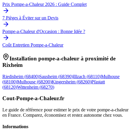
Prix Pompe-a-Chaleur 2026 : Guide Complet
7 Pièges à Éviter sur un Devis
Pompe-a-Chaleur d'Occasion : Bonne Idée ?
Coût Entretien Pompe-a-Chaleur
Installation pompe-a-chaleur à proximité de
Rixheim
Riedisheim
(
68400
)
Sausheim
(
68390
)
Illzach
(
68110
)
Mulhouse
(
68100
)
Mulhouse
(
68200
)
Kingersheim
(
68260
)
Pfastatt
(
68120
)
Wittenheim
(
68270
)
Cout-Pompe-a-Chaleur
.fr
Le guide de référence pour estimer le prix de votre pompe-a-chaleur
en France. Comparez, économisez et restez autonome chez vous.
Informations