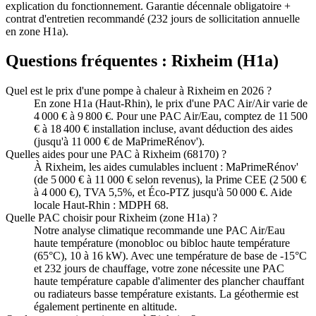
explication du fonctionnement. Garantie décennale obligatoire +
contrat d'entretien recommandé (232 jours de sollicitation annuelle
en zone H1a).
Questions fréquentes :
Rixheim
(
H1a
)
Quel est le prix d'une pompe à chaleur à Rixheim en 2026 ?
En zone H1a (Haut-Rhin), le prix d'une PAC Air/Air varie de
4 000 € à 9 800 €. Pour une PAC Air/Eau, comptez de 11 500
€ à 18 400 € installation incluse, avant déduction des aides
(jusqu'à 11 000 € de MaPrimeRénov').
Quelles aides pour une PAC à Rixheim (68170) ?
À Rixheim, les aides cumulables incluent : MaPrimeRénov'
(de 5 000 € à 11 000 € selon revenus), la Prime CEE (2 500 €
à 4 000 €), TVA 5,5%, et Éco-PTZ jusqu'à 50 000 €. Aide
locale Haut-Rhin : MDPH 68.
Quelle PAC choisir pour Rixheim (zone H1a) ?
Notre analyse climatique recommande une PAC Air/Eau
haute température (monobloc ou bibloc haute température
(65°C), 10 à 16 kW). Avec une température de base de -15°C
et 232 jours de chauffage, votre zone nécessite une PAC
haute température capable d'alimenter des plancher chauffant
ou radiateurs basse température existants. La géothermie est
également pertinente en altitude.