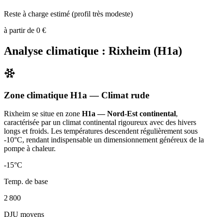
Reste à charge estimé (profil très modeste)
à partir de
0
€
Analyse climatique :
Rixheim
(
H1a
)
Zone climatique
H1a
— Climat
rude
Rixheim
se situe en zone
H1a — Nord-Est continental
,
caractérisée par un
climat continental rigoureux avec des hivers
longs et froids. Les températures descendent régulièrement sous
-10°C, rendant indispensable un dimensionnement généreux de la
pompe à chaleur
.
-15
°C
Temp. de base
2 800
DJU moyens