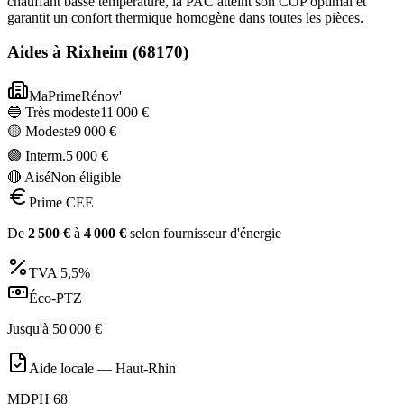
chauffant basse température, la PAC atteint son COP optimal et
garantit un confort thermique homogène dans toutes les pièces.
Aides à
Rixheim
(
68170
)
MaPrimeRénov'
🔵 Très modeste
11 000
€
🟡 Modeste
9 000
€
🟣 Interm.
5 000
€
🔴 Aisé
Non éligible
Prime CEE
De
2 500
€
à
4 000
€
selon fournisseur d'énergie
TVA
5,5%
Éco-PTZ
Jusqu'à
50 000
€
Aide locale —
Haut-Rhin
MDPH 68