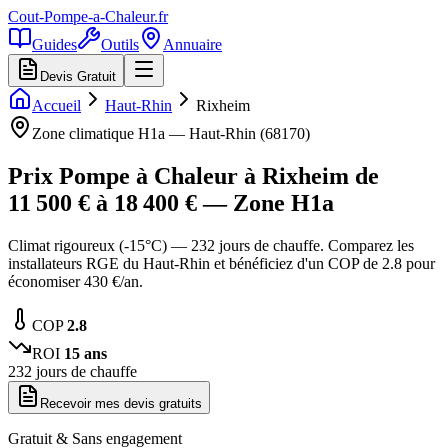
Cout-Pompe-a-Chaleur
.fr
Guides
Outils
Annuaire
Devis Gratuit
Accueil
Haut-Rhin
Rixheim
Zone climatique
H1a
—
Haut-Rhin
(
68170
)
Prix Pompe à Chaleur à
Rixheim
de
11 500
€ à
18 400
€ — Zone
H1a
Climat rigoureux (-15°C) — 232 jours de chauffe. Comparez les
installateurs RGE du Haut-Rhin et bénéficiez d'un COP de 2.8 pour
économiser 430 €/an.
COP
2.8
ROI
15
ans
232
jours de chauffe
Recevoir mes devis gratuits
Gratuit & Sans engagement