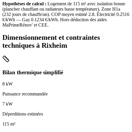
Hypothèses de calcul :
Logement de
115
m² avec isolation
bonne
(
plancher chauffant ou radiateurs basse température
). Zone
H1a
(
232
jours de chauffe/an). COP moyen estimé
2.8
. Électricité
0.2516
€/kWh — Gaz
0.1234
€/kWh. Hors déduction des aides
MaPrimeRénov' et CEE.
Dimensionnement et contraintes
techniques à
Rixheim
Bilan thermique simplifié
8
kW
Puissance recommandée
7
kW
Déperditions estimées
115
m²