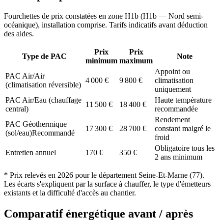
Fourchettes de prix constatées en zone
H1b
(
H1b — Nord semi-
océanique
), installation comprise. Tarifs indicatifs avant déduction
des aides.
Prix
Prix
Type de PAC
Note
minimum
maximum
Appoint ou
PAC Air/Air
4 000
€
9 800
€
climatisation
(climatisation réversible)
uniquement
PAC Air/Eau (chauffage
Haute température
11 500
€
18 400
€
central)
recommandée
Rendement
PAC Géothermique
17 300
€
28 700
€
constant malgré le
(sol/eau)
Recommandé
froid
Obligatoire tous les
Entretien annuel
170
€
350
€
2 ans minimum
* Prix relevés en
2026
pour le département
Seine-Et-Marne
(
77
).
Les écarts s'expliquent par la surface à chauffer, le type d'émetteurs
existants et la difficulté d'accès au chantier.
Comparatif énergétique avant / après