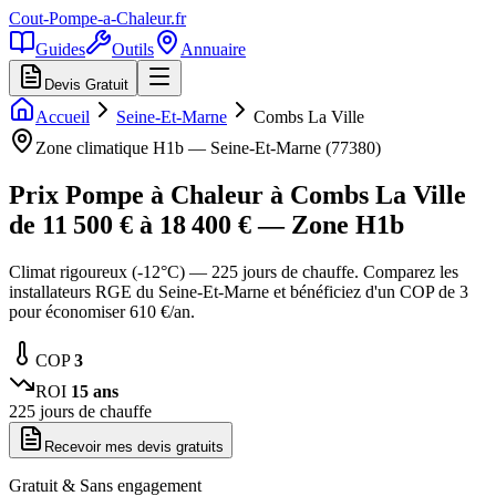
Cout-Pompe-a-Chaleur
.fr
Guides
Outils
Annuaire
Devis Gratuit
Accueil
Seine-Et-Marne
Combs La Ville
Zone climatique
H1b
—
Seine-Et-Marne
(
77380
)
Prix Pompe à Chaleur à
Combs La Ville
de
11 500
€ à
18 400
€ — Zone
H1b
Climat rigoureux (-12°C) — 225 jours de chauffe. Comparez les
installateurs RGE du Seine-Et-Marne et bénéficiez d'un COP de 3
pour économiser 610 €/an.
COP
3
ROI
15
ans
225
jours de chauffe
Recevoir mes devis gratuits
Gratuit & Sans engagement