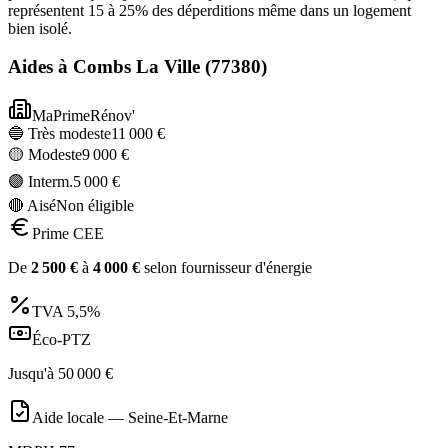
représentent 15 à 25% des déperditions même dans un logement
bien isolé.
Aides à
Combs La Ville
(
77380
)
MaPrimeRénov'
🔵 Très modeste
11 000
€
🟡 Modeste
9 000
€
🟣 Interm.
5 000
€
🔴 Aisé
Non éligible
Prime CEE
De
2 500
€
à
4 000
€
selon fournisseur d'énergie
TVA
5,5%
Éco-PTZ
Jusqu'à
50 000
€
Aide locale —
Seine-Et-Marne