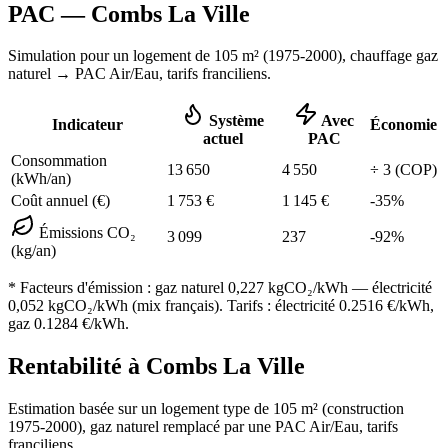
PAC —
Combs La Ville
Simulation pour un logement de
105
m² (
1975-2000
), chauffage
gaz
naturel
→ PAC Air/Eau,
tarifs franciliens
.
Système
Avec
Indicateur
Économie
actuel
PAC
Consommation
13 650
4 550
÷
3
(COP)
(kWh/an)
Coût annuel (€)
1 753
€
1 145
€
-
35
%
Émissions CO₂
3 099
237
-
92
%
(kg/an)
* Facteurs d'émission :
gaz naturel 0,227
kgCO₂/kWh — électricité
0,052 kgCO₂/kWh (mix français). Tarifs : électricité
0.2516
€/kWh,
gaz
0.1284
€/kWh.
Rentabilité à
Combs La Ville
Estimation basée sur un logement type de
105
m² (construction
1975-2000
),
gaz naturel
remplacé par une PAC Air/Eau,
tarifs
franciliens
.