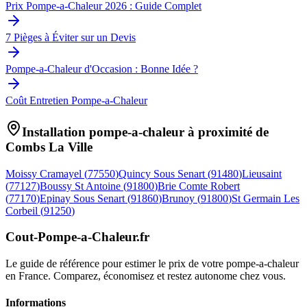
Prix Pompe-a-Chaleur 2026 : Guide Complet
7 Pièges à Éviter sur un Devis
Pompe-a-Chaleur d'Occasion : Bonne Idée ?
Coût Entretien Pompe-a-Chaleur
Installation pompe-a-chaleur à proximité de
Combs La Ville
Moissy Cramayel
(
77550
)
Quincy Sous Senart
(
91480
)
Lieusaint
(
77127
)
Boussy St Antoine
(
91800
)
Brie Comte Robert
(
77170
)
Epinay Sous Senart
(
91860
)
Brunoy
(
91800
)
St Germain Les
Corbeil
(
91250
)
Cout-Pompe-a-Chaleur
.fr
Le guide de référence pour estimer le prix de votre pompe-a-chaleur
en France. Comparez, économisez et restez autonome chez vous.
Informations