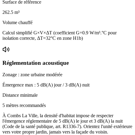
Surface de référence
262.5
m³
Volume chauffé
Calcul simplifié G×V×ΔT (coefficient G=0.9 W/m³.°C pour
isolation correcte, ΔT=32°C en zone H1b)
Réglementation acoustique
Zonage :
zone urbaine modérée
Émergence max :
5
dB(A) jour /
3
dB(A) nuit
Distance minimale
5 mètres recommandés
À Combs La Ville, la densité d'habitat impose de respecter
l'émergence réglementaire de 5 dB(A) le jour et 3 dB(A) la nuit
(Code de la santé publique, art. R1336-7). Orientez l'unité extérieure
vers votre propre jardin, jamais vers la façade du voisin.