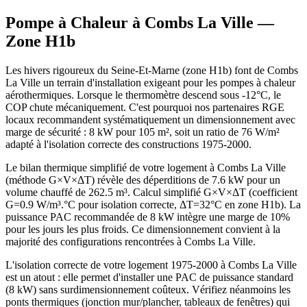
Pompe à Chaleur à
Combs La Ville
—
Zone
H1b
Les hivers rigoureux du Seine-Et-Marne (zone H1b) font de Combs
La Ville un terrain d'installation exigeant pour les pompes à chaleur
aérothermiques. Lorsque le thermomètre descend sous -12°C, le
COP chute mécaniquement. C'est pourquoi nos partenaires RGE
locaux recommandent systématiquement un dimensionnement avec
marge de sécurité : 8 kW pour 105 m², soit un ratio de 76 W/m²
adapté à l'isolation correcte des constructions 1975-2000.
Le bilan thermique simplifié de votre logement à Combs La Ville
(méthode G×V×ΔT) révèle des déperditions de 7.6 kW pour un
volume chauffé de 262.5 m³. Calcul simplifié G×V×ΔT (coefficient
G=0.9 W/m³.°C pour isolation correcte, ΔT=32°C en zone H1b). La
puissance PAC recommandée de 8 kW intègre une marge de 10%
pour les jours les plus froids. Ce dimensionnement convient à la
majorité des configurations rencontrées à Combs La Ville.
L'isolation correcte de votre logement 1975-2000 à Combs La Ville
est un atout : elle permet d'installer une PAC de puissance standard
(8 kW) sans surdimensionnement coûteux. Vérifiez néanmoins les
ponts thermiques (jonction mur/plancher, tableaux de fenêtres) qui