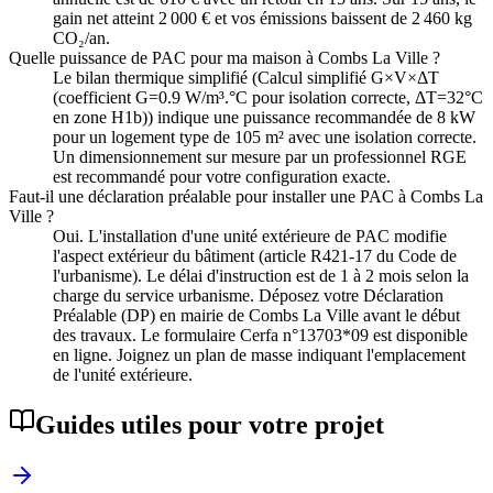
gain net atteint 2 000 € et vos émissions baissent de 2 460 kg
CO₂/an.
Quelle puissance de PAC pour ma maison à Combs La Ville ?
Le bilan thermique simplifié (Calcul simplifié G×V×ΔT
(coefficient G=0.9 W/m³.°C pour isolation correcte, ΔT=32°C
en zone H1b)) indique une puissance recommandée de 8 kW
pour un logement type de 105 m² avec une isolation correcte.
Un dimensionnement sur mesure par un professionnel RGE
est recommandé pour votre configuration exacte.
Faut-il une déclaration préalable pour installer une PAC à Combs La
Ville ?
Oui. L'installation d'une unité extérieure de PAC modifie
l'aspect extérieur du bâtiment (article R421-17 du Code de
l'urbanisme). Le délai d'instruction est de 1 à 2 mois selon la
charge du service urbanisme. Déposez votre Déclaration
Préalable (DP) en mairie de Combs La Ville avant le début
des travaux. Le formulaire Cerfa n°13703*09 est disponible
en ligne. Joignez un plan de masse indiquant l'emplacement
de l'unité extérieure.
Guides utiles pour votre projet