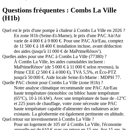
Questions fréquentes :
Combs La Ville
(
H1b
)
Quel est le prix d'une pompe à chaleur à Combs La Ville en 2026 ?
En zone H1b (Seine-Et-Marne), le prix d'une PAC Air/Air
varie de 4 000 € à 9 800 €. Pour une PAC Air/Eau, comptez
de 11 500 € à 18 400 € installation incluse, avant déduction
des aides (jusqu'à 11 000 € de MaPrimeRénov').
Quelles aides pour une PAC à Combs La Ville (77380) ?
À Combs La Ville, les aides cumulables incluent :
MaPrimeRénov' (de 5 000 € à 11 000 € selon revenus), la
Prime CEE (2 500 € à 4 000 €), TVA 5,5%, et Éco-PTZ
jusqu'à 50 000 €. Aide locale Seine-Et-Marne : MDPH 77.
Quelle PAC choisir pour Combs La Ville (zone H1b) ?
Notre analyse climatique recommande une PAC Air/Eau
haute température (monobloc ou bibloc haute température
(65°C), 10 à 16 kW). Avec une température de base de -12°C
et 225 jours de chauffage, votre zone nécessite une PAC
haute température capable d'alimenter des radiateurs acier
existants. La géothermie est également pertinente en altitude.
Quel retour sur investissement à Combs La Ville ?
Pour un logement de 105 m² à Combs La Ville, l'économie
annuelle est de 610 € avec un retour en 15 ans. Sur 15 ans, le