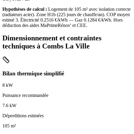
Hypothèses de calcul :
Logement de
105
m² avec isolation
correcte
(
radiateurs acier
). Zone
H1b
(
225
jours de chauffe/an). COP moyen
estimé
3
. Électricité
0.2516
€/kWh — Gaz
0.1284
€/kWh. Hors
déduction des aides MaPrimeRénov' et CEE.
Dimensionnement et contraintes
techniques à
Combs La Ville
Bilan thermique simplifié
8
kW
Puissance recommandée
7.6
kW
Déperditions estimées
105
m²