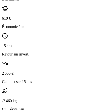
610
€
Économie / an
15
ans
Retour sur invest.
2 000
€
Gain net sur 15 ans
-
2 460
kg
CO₂ évité / an