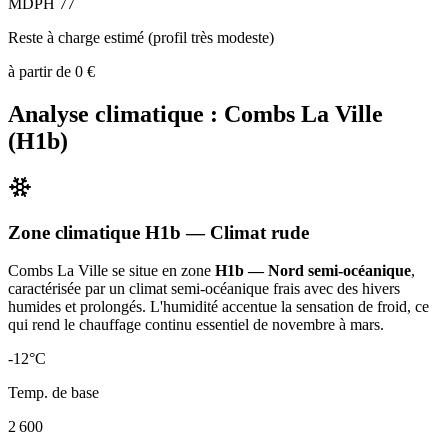
MDPH 77
Reste à charge estimé (profil très modeste)
à partir de
0
€
Analyse climatique :
Combs La Ville
(
H1b
)
Zone climatique
H1b
— Climat
rude
Combs La Ville
se situe en zone
H1b — Nord semi-océanique
,
caractérisée par un
climat semi-océanique frais avec des hivers
humides et prolongés. L'humidité accentue la sensation de froid, ce
qui rend le chauffage continu essentiel de novembre à mars
.
-12
°C
Temp. de base
2 600