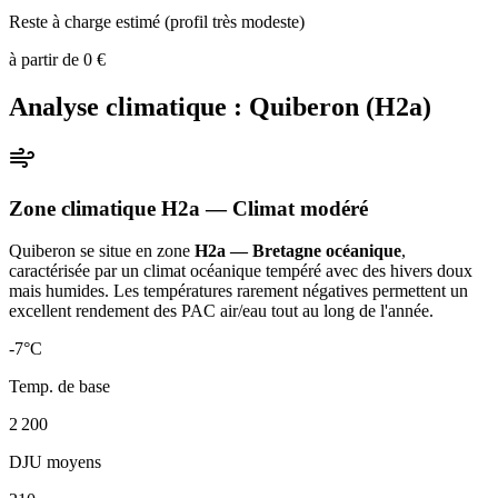
Reste à charge estimé (profil très modeste)
à partir de
0
€
Analyse climatique :
Quiberon
(
H2a
)
Zone climatique
H2a
— Climat
modéré
Quiberon
se situe en zone
H2a — Bretagne océanique
,
caractérisée par un
climat océanique tempéré avec des hivers doux
mais humides. Les températures rarement négatives permettent un
excellent rendement des PAC air/eau tout au long de l'année
.
-7
°C
Temp. de base
2 200
DJU moyens