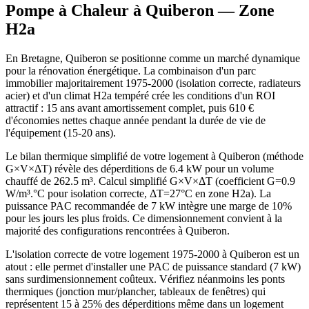
Pompe à Chaleur à
Quiberon
— Zone
H2a
En Bretagne, Quiberon se positionne comme un marché dynamique
pour la rénovation énergétique. La combinaison d'un parc
immobilier majoritairement 1975-2000 (isolation correcte, radiateurs
acier) et d'un climat H2a tempéré crée les conditions d'un ROI
attractif : 15 ans avant amortissement complet, puis 610 €
d'économies nettes chaque année pendant la durée de vie de
l'équipement (15-20 ans).
Le bilan thermique simplifié de votre logement à Quiberon (méthode
G×V×ΔT) révèle des déperditions de 6.4 kW pour un volume
chauffé de 262.5 m³. Calcul simplifié G×V×ΔT (coefficient G=0.9
W/m³.°C pour isolation correcte, ΔT=27°C en zone H2a). La
puissance PAC recommandée de 7 kW intègre une marge de 10%
pour les jours les plus froids. Ce dimensionnement convient à la
majorité des configurations rencontrées à Quiberon.
L'isolation correcte de votre logement 1975-2000 à Quiberon est un
atout : elle permet d'installer une PAC de puissance standard (7 kW)
sans surdimensionnement coûteux. Vérifiez néanmoins les ponts
thermiques (jonction mur/plancher, tableaux de fenêtres) qui
représentent 15 à 25% des déperditions même dans un logement