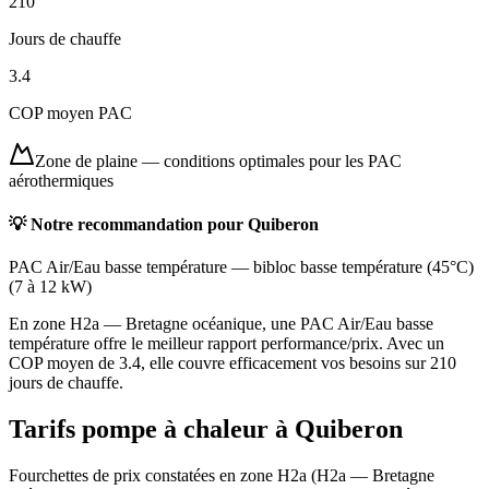
210
Jours de chauffe
3.4
COP moyen PAC
Zone de plaine
—
conditions optimales pour les PAC
aérothermiques
💡 Notre recommandation pour
Quiberon
PAC Air/Eau basse température
—
bibloc basse température (45°C)
(
7 à 12 kW
)
En zone H2a — Bretagne océanique, une PAC Air/Eau basse
température offre le meilleur rapport performance/prix. Avec un
COP moyen de 3.4, elle couvre efficacement vos besoins sur 210
jours de chauffe.
Tarifs pompe à chaleur à
Quiberon
Fourchettes de prix constatées en zone
H2a
(
H2a — Bretagne