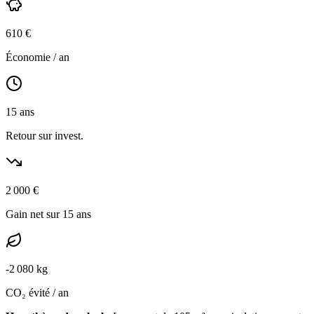
610
€
Économie / an
15
ans
Retour sur invest.
2 000
€
Gain net sur 15 ans
-
2 080
kg
CO₂ évité / an