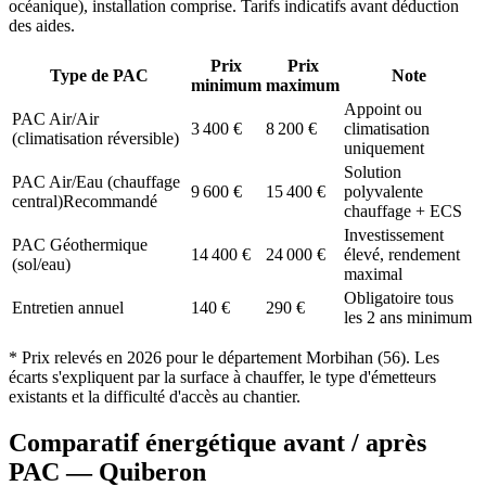
océanique
), installation comprise. Tarifs indicatifs avant déduction
des aides.
Prix
Prix
Type de PAC
Note
minimum
maximum
Appoint ou
PAC Air/Air
3 400
€
8 200
€
climatisation
(climatisation réversible)
uniquement
Solution
PAC Air/Eau (chauffage
9 600
€
15 400
€
polyvalente
central)
Recommandé
chauffage + ECS
Investissement
PAC Géothermique
14 400
€
24 000
€
élevé, rendement
(sol/eau)
maximal
Obligatoire tous
Entretien annuel
140
€
290
€
les 2 ans minimum
* Prix relevés en
2026
pour le département
Morbihan
(
56
). Les
écarts s'expliquent par la surface à chauffer, le type d'émetteurs
existants et la difficulté d'accès au chantier.
Comparatif énergétique avant / après
PAC —
Quiberon