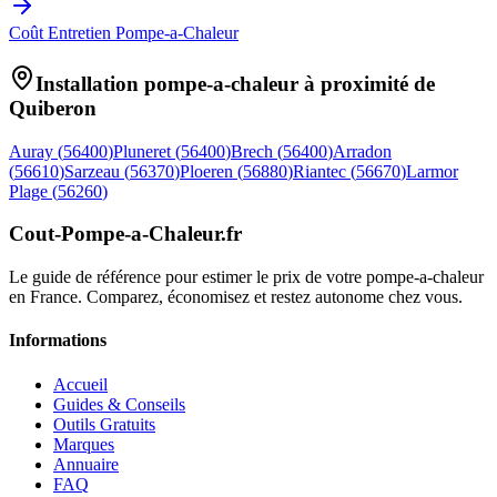
Coût Entretien Pompe-a-Chaleur
Installation pompe-a-chaleur à proximité de
Quiberon
Auray
(
56400
)
Pluneret
(
56400
)
Brech
(
56400
)
Arradon
(
56610
)
Sarzeau
(
56370
)
Ploeren
(
56880
)
Riantec
(
56670
)
Larmor
Plage
(
56260
)
Cout-Pompe-a-Chaleur
.fr
Le guide de référence pour estimer le prix de votre pompe-a-chaleur
en France. Comparez, économisez et restez autonome chez vous.
Informations
Accueil
Guides & Conseils
Outils Gratuits
Marques
Annuaire
FAQ