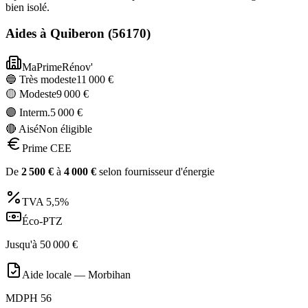
bien isolé.
Aides à
Quiberon
(
56170
)
MaPrimeRénov'
🔵 Très modeste
11 000
€
🟡 Modeste
9 000
€
🟣 Interm.
5 000
€
🔴 Aisé
Non éligible
Prime CEE
De
2 500
€
à
4 000
€
selon fournisseur d'énergie
TVA
5,5%
Éco-PTZ
Jusqu'à
50 000
€
Aide locale —
Morbihan
MDPH 56