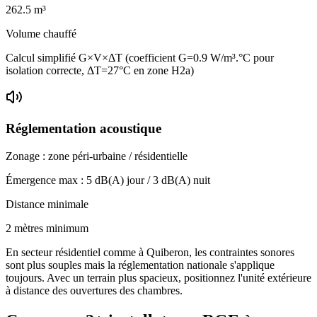
262.5
m³
Volume chauffé
Calcul simplifié G×V×ΔT (coefficient G=0.9 W/m³.°C pour
isolation correcte, ΔT=27°C en zone H2a)
Réglementation acoustique
Zonage :
zone péri-urbaine / résidentielle
Émergence max :
5
dB(A) jour /
3
dB(A) nuit
Distance minimale
2 mètres minimum
En secteur résidentiel comme à Quiberon, les contraintes sonores
sont plus souples mais la réglementation nationale s'applique
toujours. Avec un terrain plus spacieux, positionnez l'unité extérieure
à distance des ouvertures des chambres.