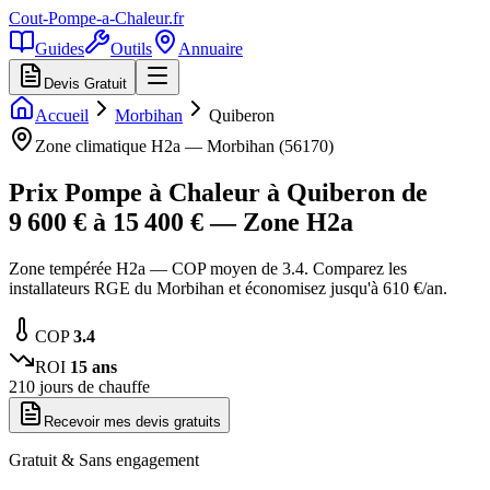
Cout-Pompe-a-Chaleur
.fr
Guides
Outils
Annuaire
Devis Gratuit
Accueil
Morbihan
Quiberon
Zone climatique
H2a
—
Morbihan
(
56170
)
Prix Pompe à Chaleur à
Quiberon
de
9 600
€ à
15 400
€ — Zone
H2a
Zone tempérée H2a — COP moyen de 3.4. Comparez les
installateurs RGE du Morbihan et économisez jusqu'à 610 €/an.
COP
3.4
ROI
15
ans
210
jours de chauffe
Recevoir mes devis gratuits
Gratuit & Sans engagement