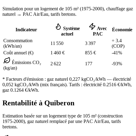
Simulation pour un logement de
105
m² (
1975-2000
), chauffage
gaz
naturel
→ PAC Air/Eau,
tarifs bretons
.
Système
Avec
Indicateur
Économie
actuel
PAC
Consommation
÷
3.4
11 550
3 397
(kWh/an)
(COP)
Coût annuel (€)
1 460
€
855
€
-
41
%
Émissions CO₂
2 622
177
-
93
%
(kg/an)
* Facteurs d'émission :
gaz naturel 0,227
kgCO₂/kWh — électricité
0,052 kgCO₂/kWh (mix français). Tarifs : électricité
0.2516
€/kWh,
gaz
0.1264
€/kWh.
Rentabilité à
Quiberon
Estimation basée sur un logement type de
105
m² (construction
1975-2000
),
gaz naturel
remplacé par une PAC Air/Eau,
tarifs
bretons
.