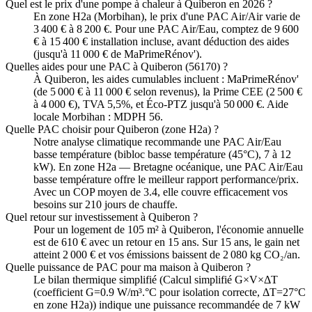
Quel est le prix d'une pompe à chaleur à Quiberon en 2026 ?
En zone H2a (Morbihan), le prix d'une PAC Air/Air varie de
3 400 € à 8 200 €. Pour une PAC Air/Eau, comptez de 9 600
€ à 15 400 € installation incluse, avant déduction des aides
(jusqu'à 11 000 € de MaPrimeRénov').
Quelles aides pour une PAC à Quiberon (56170) ?
À Quiberon, les aides cumulables incluent : MaPrimeRénov'
(de 5 000 € à 11 000 € selon revenus), la Prime CEE (2 500 €
à 4 000 €), TVA 5,5%, et Éco-PTZ jusqu'à 50 000 €. Aide
locale Morbihan : MDPH 56.
Quelle PAC choisir pour Quiberon (zone H2a) ?
Notre analyse climatique recommande une PAC Air/Eau
basse température (bibloc basse température (45°C), 7 à 12
kW). En zone H2a — Bretagne océanique, une PAC Air/Eau
basse température offre le meilleur rapport performance/prix.
Avec un COP moyen de 3.4, elle couvre efficacement vos
besoins sur 210 jours de chauffe.
Quel retour sur investissement à Quiberon ?
Pour un logement de 105 m² à Quiberon, l'économie annuelle
est de 610 € avec un retour en 15 ans. Sur 15 ans, le gain net
atteint 2 000 € et vos émissions baissent de 2 080 kg CO₂/an.
Quelle puissance de PAC pour ma maison à Quiberon ?
Le bilan thermique simplifié (Calcul simplifié G×V×ΔT
(coefficient G=0.9 W/m³.°C pour isolation correcte, ΔT=27°C
en zone H2a)) indique une puissance recommandée de 7 kW