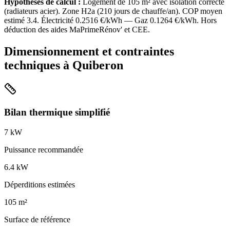
Hypothèses de calcul :
Logement de
105
m² avec isolation
correcte
(
radiateurs acier
). Zone
H2a
(
210
jours de chauffe/an). COP moyen
estimé
3.4
. Électricité
0.2516
€/kWh — Gaz
0.1264
€/kWh. Hors
déduction des aides MaPrimeRénov' et CEE.
Dimensionnement et contraintes
techniques à
Quiberon
Bilan thermique simplifié
7
kW
Puissance recommandée
6.4
kW
Déperditions estimées
105
m²
Surface de référence