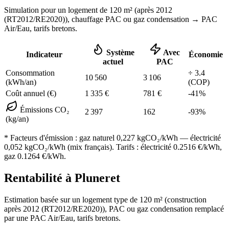
Simulation pour un logement de
120
m² (
après 2012
(RT2012/RE2020)
), chauffage
PAC ou gaz condensation
→ PAC
Air/Eau,
tarifs bretons
.
Système
Avec
Indicateur
Économie
actuel
PAC
Consommation
÷
3.4
10 560
3 106
(kWh/an)
(COP)
Coût annuel (€)
1 335
€
781
€
-
41
%
Émissions CO₂
2 397
162
-
93
%
(kg/an)
* Facteurs d'émission :
gaz naturel 0,227
kgCO₂/kWh — électricité
0,052 kgCO₂/kWh (mix français). Tarifs : électricité
0.2516
€/kWh,
gaz
0.1264
€/kWh.
Rentabilité à
Pluneret
Estimation basée sur un logement type de
120
m² (construction
après 2012 (RT2012/RE2020)
),
PAC ou gaz condensation
remplacé
par une PAC Air/Eau,
tarifs bretons
.