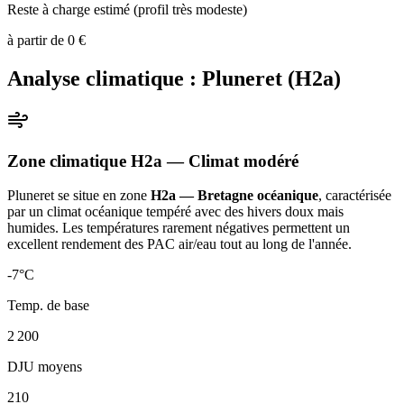
Reste à charge estimé (profil très modeste)
à partir de
0
€
Analyse climatique :
Pluneret
(
H2a
)
Zone climatique
H2a
— Climat
modéré
Pluneret
se situe en zone
H2a — Bretagne océanique
, caractérisée
par un
climat océanique tempéré avec des hivers doux mais
humides. Les températures rarement négatives permettent un
excellent rendement des PAC air/eau tout au long de l'année
.
-7
°C
Temp. de base
2 200
DJU moyens
210