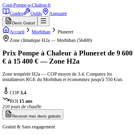
Cout-Pompe-a-Chaleur
.fr
Guides
Outils
Annuaire
Devis Gratuit
Accueil
Morbihan
Pluneret
Zone climatique
H2a
—
Morbihan
(
56400
)
Prix Pompe à Chaleur à
Pluneret
de
9 600
€ à
15 400
€ — Zone
H2a
Zone tempérée H2a — COP moyen de 3.4. Comparez les
installateurs RGE du Morbihan et économisez jusqu'à 550 €/an.
COP
3.4
ROI
15
ans
210
jours de chauffe
Recevoir mes devis gratuits
Gratuit & Sans engagement