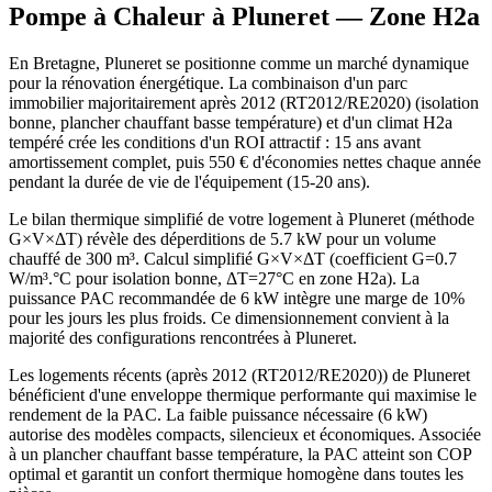
Pompe à Chaleur à
Pluneret
— Zone
H2a
En Bretagne, Pluneret se positionne comme un marché dynamique
pour la rénovation énergétique. La combinaison d'un parc
immobilier majoritairement après 2012 (RT2012/RE2020) (isolation
bonne, plancher chauffant basse température) et d'un climat H2a
tempéré crée les conditions d'un ROI attractif : 15 ans avant
amortissement complet, puis 550 € d'économies nettes chaque année
pendant la durée de vie de l'équipement (15-20 ans).
Le bilan thermique simplifié de votre logement à Pluneret (méthode
G×V×ΔT) révèle des déperditions de 5.7 kW pour un volume
chauffé de 300 m³. Calcul simplifié G×V×ΔT (coefficient G=0.7
W/m³.°C pour isolation bonne, ΔT=27°C en zone H2a). La
puissance PAC recommandée de 6 kW intègre une marge de 10%
pour les jours les plus froids. Ce dimensionnement convient à la
majorité des configurations rencontrées à Pluneret.
Les logements récents (après 2012 (RT2012/RE2020)) de Pluneret
bénéficient d'une enveloppe thermique performante qui maximise le
rendement de la PAC. La faible puissance nécessaire (6 kW)
autorise des modèles compacts, silencieux et économiques. Associée
à un plancher chauffant basse température, la PAC atteint son COP
optimal et garantit un confort thermique homogène dans toutes les