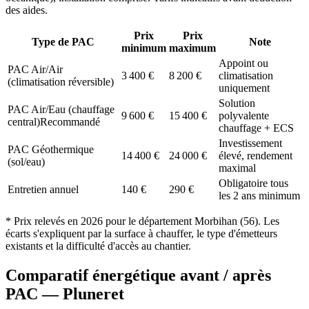
des aides.
Prix
Prix
Type de PAC
Note
minimum
maximum
Appoint ou
PAC Air/Air
3 400
€
8 200
€
climatisation
(climatisation réversible)
uniquement
Solution
PAC Air/Eau (chauffage
9 600
€
15 400
€
polyvalente
central)
Recommandé
chauffage + ECS
Investissement
PAC Géothermique
14 400
€
24 000
€
élevé, rendement
(sol/eau)
maximal
Obligatoire tous
Entretien annuel
140
€
290
€
les 2 ans minimum
* Prix relevés en
2026
pour le département
Morbihan
(
56
). Les
écarts s'expliquent par la surface à chauffer, le type d'émetteurs
existants et la difficulté d'accès au chantier.
Comparatif énergétique avant / après
PAC —
Pluneret