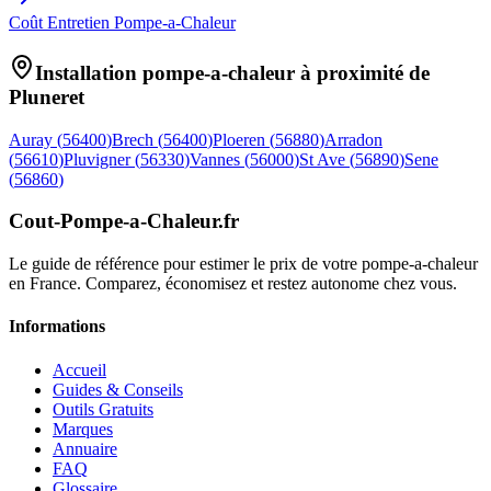
Coût Entretien Pompe-a-Chaleur
Installation pompe-a-chaleur à proximité de
Pluneret
Auray
(
56400
)
Brech
(
56400
)
Ploeren
(
56880
)
Arradon
(
56610
)
Pluvigner
(
56330
)
Vannes
(
56000
)
St Ave
(
56890
)
Sene
(
56860
)
Cout-Pompe-a-Chaleur
.fr
Le guide de référence pour estimer le prix de votre pompe-a-chaleur
en France. Comparez, économisez et restez autonome chez vous.
Informations
Accueil
Guides & Conseils
Outils Gratuits
Marques
Annuaire
FAQ
Glossaire