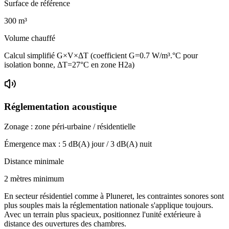
Surface de référence
300
m³
Volume chauffé
Calcul simplifié G×V×ΔT (coefficient G=0.7 W/m³.°C pour
isolation bonne, ΔT=27°C en zone H2a)
Réglementation acoustique
Zonage :
zone péri-urbaine / résidentielle
Émergence max :
5
dB(A) jour /
3
dB(A) nuit
Distance minimale
2 mètres minimum
En secteur résidentiel comme à Pluneret, les contraintes sonores sont
plus souples mais la réglementation nationale s'applique toujours.
Avec un terrain plus spacieux, positionnez l'unité extérieure à
distance des ouvertures des chambres.