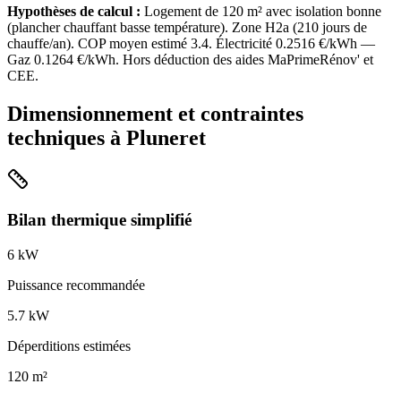
Hypothèses de calcul :
Logement de
120
m² avec isolation
bonne
(
plancher chauffant basse température
). Zone
H2a
(
210
jours de
chauffe/an). COP moyen estimé
3.4
. Électricité
0.2516
€/kWh —
Gaz
0.1264
€/kWh. Hors déduction des aides MaPrimeRénov' et
CEE.
Dimensionnement et contraintes
techniques à
Pluneret
Bilan thermique simplifié
6
kW
Puissance recommandée
5.7
kW
Déperditions estimées
120
m²