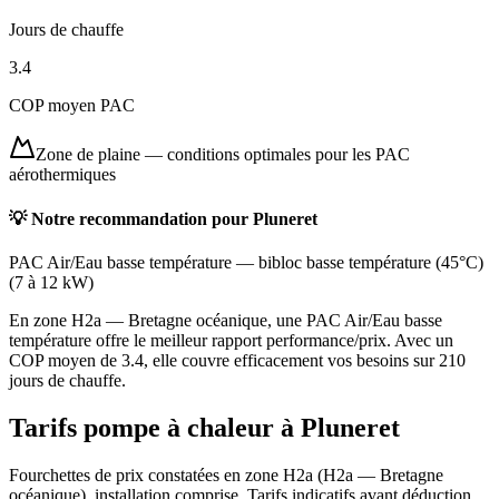
Jours de chauffe
3.4
COP moyen PAC
Zone de plaine
—
conditions optimales pour les PAC
aérothermiques
💡 Notre recommandation pour
Pluneret
PAC Air/Eau basse température
—
bibloc basse température (45°C)
(
7 à 12 kW
)
En zone H2a — Bretagne océanique, une PAC Air/Eau basse
température offre le meilleur rapport performance/prix. Avec un
COP moyen de 3.4, elle couvre efficacement vos besoins sur 210
jours de chauffe.
Tarifs pompe à chaleur à
Pluneret
Fourchettes de prix constatées en zone
H2a
(
H2a — Bretagne
océanique
), installation comprise. Tarifs indicatifs avant déduction