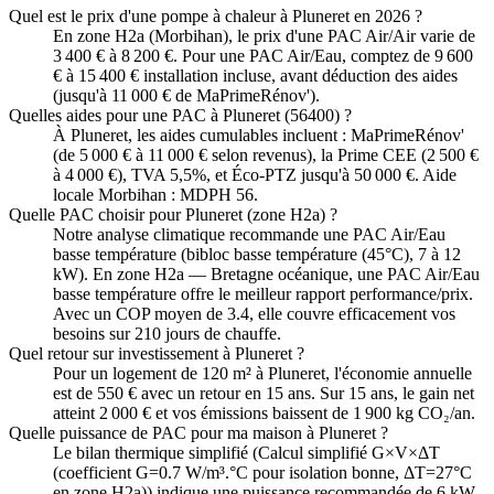
Quel est le prix d'une pompe à chaleur à Pluneret en 2026 ?
En zone H2a (Morbihan), le prix d'une PAC Air/Air varie de
3 400 € à 8 200 €. Pour une PAC Air/Eau, comptez de 9 600
€ à 15 400 € installation incluse, avant déduction des aides
(jusqu'à 11 000 € de MaPrimeRénov').
Quelles aides pour une PAC à Pluneret (56400) ?
À Pluneret, les aides cumulables incluent : MaPrimeRénov'
(de 5 000 € à 11 000 € selon revenus), la Prime CEE (2 500 €
à 4 000 €), TVA 5,5%, et Éco-PTZ jusqu'à 50 000 €. Aide
locale Morbihan : MDPH 56.
Quelle PAC choisir pour Pluneret (zone H2a) ?
Notre analyse climatique recommande une PAC Air/Eau
basse température (bibloc basse température (45°C), 7 à 12
kW). En zone H2a — Bretagne océanique, une PAC Air/Eau
basse température offre le meilleur rapport performance/prix.
Avec un COP moyen de 3.4, elle couvre efficacement vos
besoins sur 210 jours de chauffe.
Quel retour sur investissement à Pluneret ?
Pour un logement de 120 m² à Pluneret, l'économie annuelle
est de 550 € avec un retour en 15 ans. Sur 15 ans, le gain net
atteint 2 000 € et vos émissions baissent de 1 900 kg CO₂/an.
Quelle puissance de PAC pour ma maison à Pluneret ?
Le bilan thermique simplifié (Calcul simplifié G×V×ΔT
(coefficient G=0.7 W/m³.°C pour isolation bonne, ΔT=27°C
en zone H2a)) indique une puissance recommandée de 6 kW