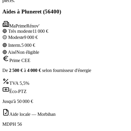
pièces.
Aides à
Pluneret
(
56400
)
MaPrimeRénov'
🔵 Très modeste
11 000
€
🟡 Modeste
9 000
€
🟣 Interm.
5 000
€
🔴 Aisé
Non éligible
Prime CEE
De
2 500
€
à
4 000
€
selon fournisseur d'énergie
TVA
5,5%
Éco-PTZ
Jusqu'à
50 000
€
Aide locale —
Morbihan
MDPH 56