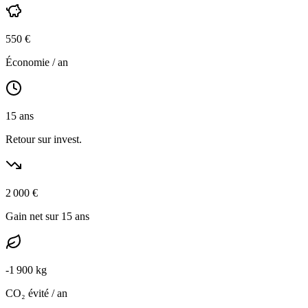
550
€
Économie / an
15
ans
Retour sur invest.
2 000
€
Gain net sur 15 ans
-
1 900
kg
CO₂ évité / an