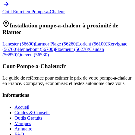
Coût Entretien Pompe-a-Chaleur
Installation pompe-a-chaleur à proximité de
Riantec
Lanester
(
56600
)
Larmor Plage
(
56260
)
Lorient
(
56100
)
Kervignac
(
56700
)
Hennebont
(
56700
)
Ploemeur
(
56270
)
Caudan
(
56850
)
Queven
(
56530
)
Cout-Pompe-a-Chaleur
.fr
Le guide de référence pour estimer le prix de votre pompe-a-chaleur
en France. Comparez, économisez et restez autonome chez vous.
Informations
Accueil
Guides & Conseils
Outils Gratuits
Marques
Annuaire
FAQ