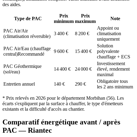
des aides.
Prix
Prix
Type de PAC
Note
minimum
maximum
Appoint ou
PAC Air/Air
3 400
€
8 200
€
climatisation
(climatisation réversible)
uniquement
Solution
PAC Air/Eau (chauffage
9 600
€
15 400
€
polyvalente
central)
Recommandé
chauffage + ECS
Investissement
PAC Géothermique
14 400
€
24 000
€
élevé, rendement
(sol/eau)
maximal
Obligatoire tous
Entretien annuel
140
€
290
€
les 2 ans minimum
* Prix relevés en
2026
pour le département
Morbihan
(
56
). Les
écarts s'expliquent par la surface à chauffer, le type d'émetteurs
existants et la difficulté d'accès au chantier.
Comparatif énergétique avant / après
PAC —
Riantec