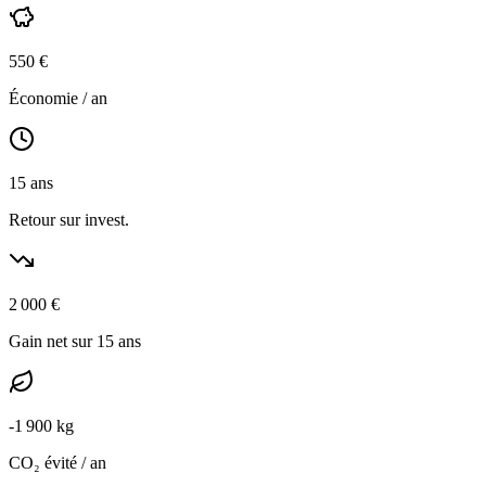
550
€
Économie / an
15
ans
Retour sur invest.
2 000
€
Gain net sur 15 ans
-
1 900
kg
CO₂ évité / an