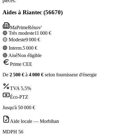
pièces.
Aides à
Riantec
(
56670
)
MaPrimeRénov'
🔵 Très modeste
11 000
€
🟡 Modeste
9 000
€
🟣 Interm.
5 000
€
🔴 Aisé
Non éligible
Prime CEE
De
2 500
€
à
4 000
€
selon fournisseur d'énergie
TVA
5,5%
Éco-PTZ
Jusqu'à
50 000
€
Aide locale —
Morbihan
MDPH 56