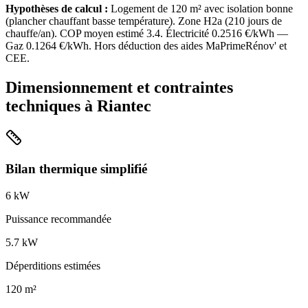
Hypothèses de calcul :
Logement de
120
m² avec isolation
bonne
(
plancher chauffant basse température
). Zone
H2a
(
210
jours de
chauffe/an). COP moyen estimé
3.4
. Électricité
0.2516
€/kWh —
Gaz
0.1264
€/kWh. Hors déduction des aides MaPrimeRénov' et
CEE.
Dimensionnement et contraintes
techniques à
Riantec
Bilan thermique simplifié
6
kW
Puissance recommandée
5.7
kW
Déperditions estimées
120
m²