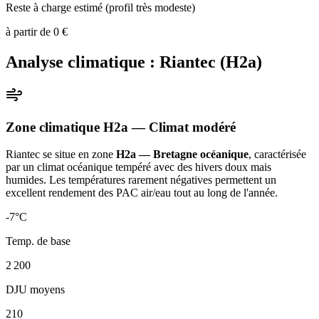
Reste à charge estimé (profil très modeste)
à partir de
0
€
Analyse climatique :
Riantec
(
H2a
)
Zone climatique
H2a
— Climat
modéré
Riantec
se situe en zone
H2a — Bretagne océanique
, caractérisée
par un
climat océanique tempéré avec des hivers doux mais
humides. Les températures rarement négatives permettent un
excellent rendement des PAC air/eau tout au long de l'année
.
-7
°C
Temp. de base
2 200
DJU moyens
210