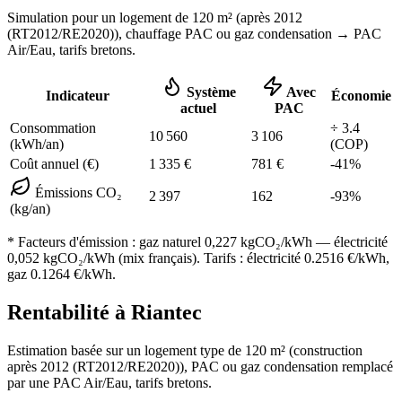
Simulation pour un logement de
120
m² (
après 2012
(RT2012/RE2020)
), chauffage
PAC ou gaz condensation
→ PAC
Air/Eau,
tarifs bretons
.
Système
Avec
Indicateur
Économie
actuel
PAC
Consommation
÷
3.4
10 560
3 106
(kWh/an)
(COP)
Coût annuel (€)
1 335
€
781
€
-
41
%
Émissions CO₂
2 397
162
-
93
%
(kg/an)
* Facteurs d'émission :
gaz naturel 0,227
kgCO₂/kWh — électricité
0,052 kgCO₂/kWh (mix français). Tarifs : électricité
0.2516
€/kWh,
gaz
0.1264
€/kWh.
Rentabilité à
Riantec
Estimation basée sur un logement type de
120
m² (construction
après 2012 (RT2012/RE2020)
),
PAC ou gaz condensation
remplacé
par une PAC Air/Eau,
tarifs bretons
.