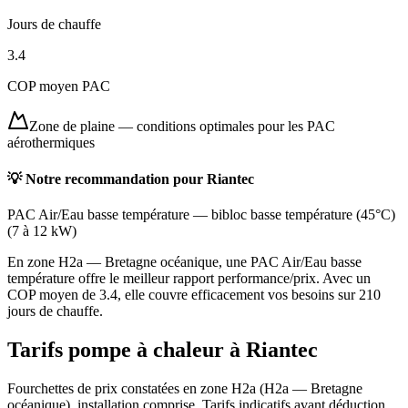
Jours de chauffe
3.4
COP moyen PAC
Zone de plaine
—
conditions optimales pour les PAC
aérothermiques
💡 Notre recommandation pour
Riantec
PAC Air/Eau basse température
—
bibloc basse température (45°C)
(
7 à 12 kW
)
En zone H2a — Bretagne océanique, une PAC Air/Eau basse
température offre le meilleur rapport performance/prix. Avec un
COP moyen de 3.4, elle couvre efficacement vos besoins sur 210
jours de chauffe.
Tarifs pompe à chaleur à
Riantec
Fourchettes de prix constatées en zone
H2a
(
H2a — Bretagne
océanique
), installation comprise. Tarifs indicatifs avant déduction