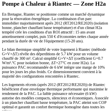
Pompe à Chaleur à
Riantec
— Zone
H2a
En Bretagne, Riantec se positionne comme un marché dynamique
pour la rénovation énergétique. La combinaison d'un parc
immobilier majoritairement après 2012 (RT2012/RE2020) (isolation
bonne, plancher chauffant basse température) et d'un climat H2a
tempéré crée les conditions d'un ROI attractif : 15 ans avant
amortissement complet, puis 550 € d'économies nettes chaque année
pendant la durée de vie de l'équipement (15-20 ans).
Le bilan thermique simplifié de votre logement à Riantec (méthode
G×V×ΔT) révèle des déperditions de 5.7 kW pour un volume
chauffé de 300 m³. Calcul simplifié G×V×ΔT (coefficient G=0.7
W/m³.°C pour isolation bonne, ΔT=27°C en zone H2a). La
puissance PAC recommandée de 6 kW intègre une marge de 10%
pour les jours les plus froids. Ce dimensionnement convient à la
majorité des configurations rencontrées à Riantec.
Les logements récents (après 2012 (RT2012/RE2020)) de Riantec
bénéficient d'une enveloppe thermique performante qui maximise le
rendement de la PAC. La faible puissance nécessaire (6 kW)
autorise des modèles compacts, silencieux et économiques. Associée
à un plancher chauffant basse température, la PAC atteint son COP
optimal et garantit un confort thermique homogène dans toutes les