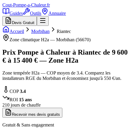
Cout-Pompe-a-Chaleur
.fr
Guides
Outils
Annuaire
Devis Gratuit
Accueil
Morbihan
Riantec
Zone climatique
H2a
—
Morbihan
(
56670
)
Prix Pompe à Chaleur à
Riantec
de
9 600
€ à
15 400
€ — Zone
H2a
Zone tempérée H2a — COP moyen de 3.4. Comparez les
installateurs RGE du Morbihan et économisez jusqu'à 550 €/an.
COP
3.4
ROI
15
ans
210
jours de chauffe
Recevoir mes devis gratuits
Gratuit & Sans engagement