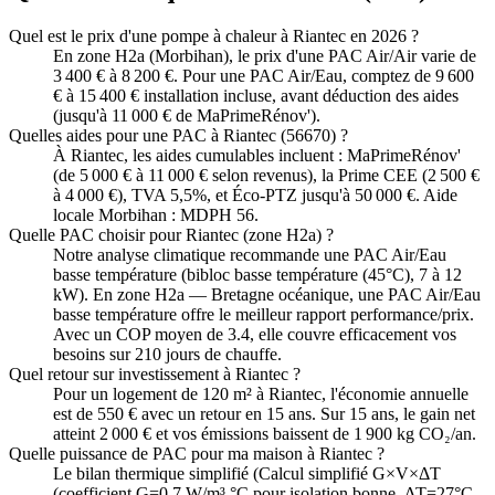
Quel est le prix d'une pompe à chaleur à Riantec en 2026 ?
En zone H2a (Morbihan), le prix d'une PAC Air/Air varie de
3 400 € à 8 200 €. Pour une PAC Air/Eau, comptez de 9 600
€ à 15 400 € installation incluse, avant déduction des aides
(jusqu'à 11 000 € de MaPrimeRénov').
Quelles aides pour une PAC à Riantec (56670) ?
À Riantec, les aides cumulables incluent : MaPrimeRénov'
(de 5 000 € à 11 000 € selon revenus), la Prime CEE (2 500 €
à 4 000 €), TVA 5,5%, et Éco-PTZ jusqu'à 50 000 €. Aide
locale Morbihan : MDPH 56.
Quelle PAC choisir pour Riantec (zone H2a) ?
Notre analyse climatique recommande une PAC Air/Eau
basse température (bibloc basse température (45°C), 7 à 12
kW). En zone H2a — Bretagne océanique, une PAC Air/Eau
basse température offre le meilleur rapport performance/prix.
Avec un COP moyen de 3.4, elle couvre efficacement vos
besoins sur 210 jours de chauffe.
Quel retour sur investissement à Riantec ?
Pour un logement de 120 m² à Riantec, l'économie annuelle
est de 550 € avec un retour en 15 ans. Sur 15 ans, le gain net
atteint 2 000 € et vos émissions baissent de 1 900 kg CO₂/an.
Quelle puissance de PAC pour ma maison à Riantec ?
Le bilan thermique simplifié (Calcul simplifié G×V×ΔT
(coefficient G=0.7 W/m³.°C pour isolation bonne, ΔT=27°C