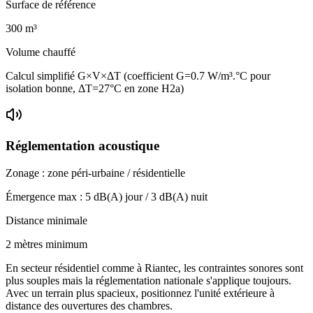
Surface de référence
300
m³
Volume chauffé
Calcul simplifié G×V×ΔT (coefficient G=0.7 W/m³.°C pour
isolation bonne, ΔT=27°C en zone H2a)
Réglementation acoustique
Zonage :
zone péri-urbaine / résidentielle
Émergence max :
5
dB(A) jour /
3
dB(A) nuit
Distance minimale
2 mètres minimum
En secteur résidentiel comme à Riantec, les contraintes sonores sont
plus souples mais la réglementation nationale s'applique toujours.
Avec un terrain plus spacieux, positionnez l'unité extérieure à
distance des ouvertures des chambres.