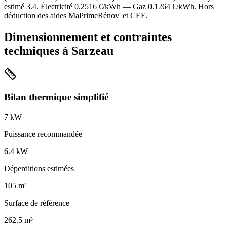
estimé
3.4
. Électricité
0.2516
€/kWh — Gaz
0.1264
€/kWh. Hors
déduction des aides MaPrimeRénov' et CEE.
Dimensionnement et contraintes
techniques à
Sarzeau
Bilan thermique simplifié
7
kW
Puissance recommandée
6.4
kW
Déperditions estimées
105
m²
Surface de référence
262.5
m³