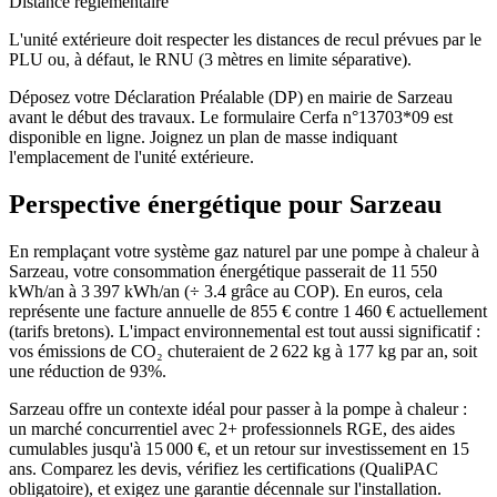
Distance réglementaire
L'unité extérieure doit respecter les distances de recul prévues par le
PLU ou, à défaut, le RNU (3 mètres en limite séparative).
Déposez votre Déclaration Préalable (DP) en mairie de Sarzeau
avant le début des travaux. Le formulaire Cerfa n°13703*09 est
disponible en ligne. Joignez un plan de masse indiquant
l'emplacement de l'unité extérieure.
Perspective énergétique pour
Sarzeau
En remplaçant votre système gaz naturel par une pompe à chaleur à
Sarzeau, votre consommation énergétique passerait de 11 550
kWh/an à 3 397 kWh/an (÷ 3.4 grâce au COP). En euros, cela
représente une facture annuelle de 855 € contre 1 460 € actuellement
(tarifs bretons). L'impact environnemental est tout aussi significatif :
vos émissions de CO₂ chuteraient de 2 622 kg à 177 kg par an, soit
une réduction de 93%.
Sarzeau offre un contexte idéal pour passer à la pompe à chaleur :
un marché concurrentiel avec 2+ professionnels RGE, des aides
cumulables jusqu'à 15 000 €, et un retour sur investissement en 15
ans. Comparez les devis, vérifiez les certifications (QualiPAC
obligatoire), et exigez une garantie décennale sur l'installation.