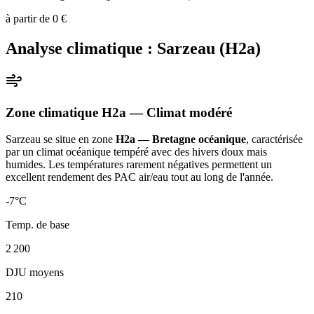
à partir de
0
€
Analyse climatique :
Sarzeau
(
H2a
)
Zone climatique
H2a
— Climat
modéré
Sarzeau
se situe en zone
H2a — Bretagne océanique
, caractérisée
par un
climat océanique tempéré avec des hivers doux mais
humides. Les températures rarement négatives permettent un
excellent rendement des PAC air/eau tout au long de l'année
.
-7
°C
Temp. de base
2 200
DJU moyens
210