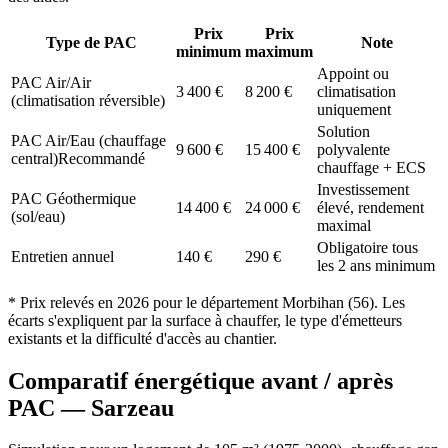
Prix
Prix
Type de PAC
Note
minimum
maximum
Appoint ou
PAC Air/Air
3 400
€
8 200
€
climatisation
(climatisation réversible)
uniquement
Solution
PAC Air/Eau (chauffage
9 600
€
15 400
€
polyvalente
central)
Recommandé
chauffage + ECS
Investissement
PAC Géothermique
14 400
€
24 000
€
élevé, rendement
(sol/eau)
maximal
Obligatoire tous
Entretien annuel
140
€
290
€
les 2 ans minimum
* Prix relevés en
2026
pour le département
Morbihan
(
56
). Les
écarts s'expliquent par la surface à chauffer, le type d'émetteurs
existants et la difficulté d'accès au chantier.
Comparatif énergétique avant / après
PAC —
Sarzeau