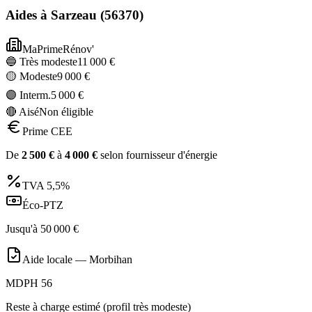
Aides à
Sarzeau
(
56370
)
MaPrimeRénov'
🔵 Très modeste
11 000
€
🟡 Modeste
9 000
€
🟣 Interm.
5 000
€
🔴 Aisé
Non éligible
Prime CEE
De
2 500
€
à
4 000
€
selon fournisseur d'énergie
TVA
5,5%
Éco-PTZ
Jusqu'à
50 000
€
Aide locale —
Morbihan
MDPH 56
Reste à charge estimé (profil très modeste)