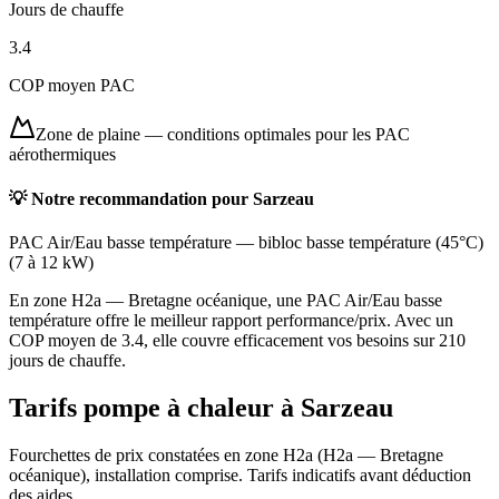
Jours de chauffe
3.4
COP moyen PAC
Zone de plaine
—
conditions optimales pour les PAC
aérothermiques
💡 Notre recommandation pour
Sarzeau
PAC Air/Eau basse température
—
bibloc basse température (45°C)
(
7 à 12 kW
)
En zone H2a — Bretagne océanique, une PAC Air/Eau basse
température offre le meilleur rapport performance/prix. Avec un
COP moyen de 3.4, elle couvre efficacement vos besoins sur 210
jours de chauffe.
Tarifs pompe à chaleur à
Sarzeau
Fourchettes de prix constatées en zone
H2a
(
H2a — Bretagne
océanique
), installation comprise. Tarifs indicatifs avant déduction
des aides.