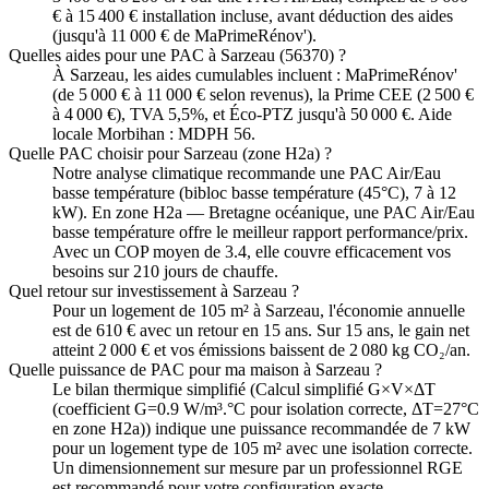
€ à 15 400 € installation incluse, avant déduction des aides
(jusqu'à 11 000 € de MaPrimeRénov').
Quelles aides pour une PAC à Sarzeau (56370) ?
À Sarzeau, les aides cumulables incluent : MaPrimeRénov'
(de 5 000 € à 11 000 € selon revenus), la Prime CEE (2 500 €
à 4 000 €), TVA 5,5%, et Éco-PTZ jusqu'à 50 000 €. Aide
locale Morbihan : MDPH 56.
Quelle PAC choisir pour Sarzeau (zone H2a) ?
Notre analyse climatique recommande une PAC Air/Eau
basse température (bibloc basse température (45°C), 7 à 12
kW). En zone H2a — Bretagne océanique, une PAC Air/Eau
basse température offre le meilleur rapport performance/prix.
Avec un COP moyen de 3.4, elle couvre efficacement vos
besoins sur 210 jours de chauffe.
Quel retour sur investissement à Sarzeau ?
Pour un logement de 105 m² à Sarzeau, l'économie annuelle
est de 610 € avec un retour en 15 ans. Sur 15 ans, le gain net
atteint 2 000 € et vos émissions baissent de 2 080 kg CO₂/an.
Quelle puissance de PAC pour ma maison à Sarzeau ?
Le bilan thermique simplifié (Calcul simplifié G×V×ΔT
(coefficient G=0.9 W/m³.°C pour isolation correcte, ΔT=27°C
en zone H2a)) indique une puissance recommandée de 7 kW
pour un logement type de 105 m² avec une isolation correcte.
Un dimensionnement sur mesure par un professionnel RGE
est recommandé pour votre configuration exacte.