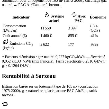
Simulation pour un logement de
105
m² (
1975-2000
), chauffage
gaz
naturel
→ PAC Air/Eau,
tarifs bretons
.
Système
Avec
Indicateur
Économie
actuel
PAC
Consommation
÷
3.4
11 550
3 397
(kWh/an)
(COP)
Coût annuel (€)
1 460
€
855
€
-
41
%
Émissions CO₂
2 622
177
-
93
%
(kg/an)
* Facteurs d'émission :
gaz naturel 0,227
kgCO₂/kWh — électricité
0,052 kgCO₂/kWh (mix français). Tarifs : électricité
0.2516
€/kWh,
gaz
0.1264
€/kWh.
Rentabilité à
Sarzeau
Estimation basée sur un logement type de
105
m² (construction
1975-2000
),
gaz naturel
remplacé par une PAC Air/Eau,
tarifs
bretons
.