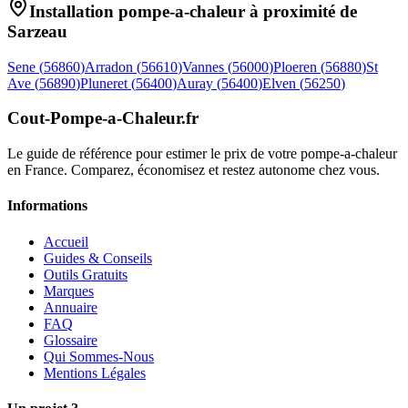
Installation pompe-a-chaleur à proximité de
Sarzeau
Sene
(
56860
)
Arradon
(
56610
)
Vannes
(
56000
)
Ploeren
(
56880
)
St
Ave
(
56890
)
Pluneret
(
56400
)
Auray
(
56400
)
Elven
(
56250
)
Cout-Pompe-a-Chaleur
.fr
Le guide de référence pour estimer le prix de votre pompe-a-chaleur
en France. Comparez, économisez et restez autonome chez vous.
Informations
Accueil
Guides & Conseils
Outils Gratuits
Marques
Annuaire
FAQ
Glossaire
Qui Sommes-Nous
Mentions Légales