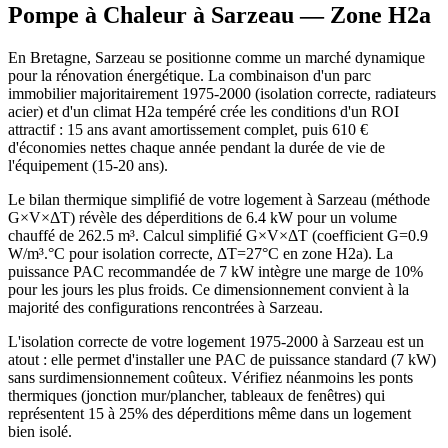
Pompe à Chaleur à
Sarzeau
— Zone
H2a
En Bretagne, Sarzeau se positionne comme un marché dynamique
pour la rénovation énergétique. La combinaison d'un parc
immobilier majoritairement 1975-2000 (isolation correcte, radiateurs
acier) et d'un climat H2a tempéré crée les conditions d'un ROI
attractif : 15 ans avant amortissement complet, puis 610 €
d'économies nettes chaque année pendant la durée de vie de
l'équipement (15-20 ans).
Le bilan thermique simplifié de votre logement à Sarzeau (méthode
G×V×ΔT) révèle des déperditions de 6.4 kW pour un volume
chauffé de 262.5 m³. Calcul simplifié G×V×ΔT (coefficient G=0.9
W/m³.°C pour isolation correcte, ΔT=27°C en zone H2a). La
puissance PAC recommandée de 7 kW intègre une marge de 10%
pour les jours les plus froids. Ce dimensionnement convient à la
majorité des configurations rencontrées à Sarzeau.
L'isolation correcte de votre logement 1975-2000 à Sarzeau est un
atout : elle permet d'installer une PAC de puissance standard (7 kW)
sans surdimensionnement coûteux. Vérifiez néanmoins les ponts
thermiques (jonction mur/plancher, tableaux de fenêtres) qui
représentent 15 à 25% des déperditions même dans un logement
bien isolé.