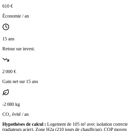
610
€
Économie / an
15
ans
Retour sur invest.
2 000
€
Gain net sur 15 ans
-
2 080
kg
CO₂ évité / an
Hypothèses de calcul :
Logement de
105
m² avec isolation
correcte
(
radiateurs acier
). Zone
H2a
(
210
jours de chauffe/an). COP moyen