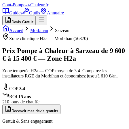
Cout-Pompe-a-Chaleur
.fr
Guides
Outils
Annuaire
Devis Gratuit
Accueil
Morbihan
Sarzeau
Zone climatique
H2a
—
Morbihan
(
56370
)
Prix Pompe à Chaleur à
Sarzeau
de
9 600
€ à
15 400
€ — Zone
H2a
Zone tempérée H2a — COP moyen de 3.4. Comparez les
installateurs RGE du Morbihan et économisez jusqu'à 610 €/an.
COP
3.4
ROI
15
ans
210
jours de chauffe
Recevoir mes devis gratuits
Gratuit & Sans engagement