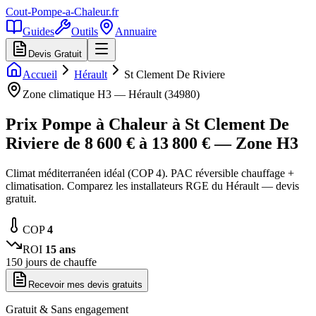
Cout-Pompe-a-Chaleur
.fr
Guides
Outils
Annuaire
Devis Gratuit
Accueil
Hérault
St Clement De Riviere
Zone climatique
H3
—
Hérault
(
34980
)
Prix Pompe à Chaleur à
St Clement De
Riviere
de
8 600
€ à
13 800
€ — Zone
H3
Climat méditerranéen idéal (COP 4). PAC réversible chauffage +
climatisation. Comparez les installateurs RGE du Hérault — devis
gratuit.
COP
4
ROI
15
ans
150
jours de chauffe
Recevoir mes devis gratuits
Gratuit & Sans engagement