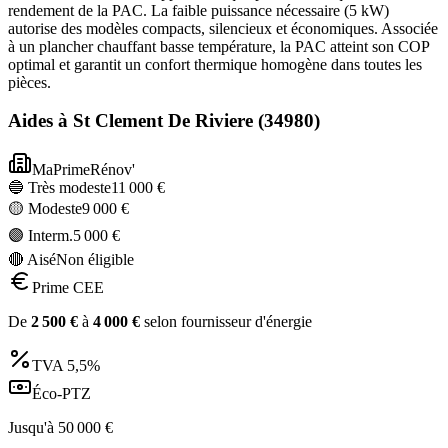
rendement de la PAC. La faible puissance nécessaire (5 kW)
autorise des modèles compacts, silencieux et économiques. Associée
à un plancher chauffant basse température, la PAC atteint son COP
optimal et garantit un confort thermique homogène dans toutes les
pièces.
Aides à
St Clement De Riviere
(
34980
)
MaPrimeRénov'
🔵 Très modeste
11 000
€
🟡 Modeste
9 000
€
🟣 Interm.
5 000
€
🔴 Aisé
Non éligible
Prime CEE
De
2 500
€
à
4 000
€
selon fournisseur d'énergie
TVA
5,5%
Éco-PTZ
Jusqu'à
50 000
€