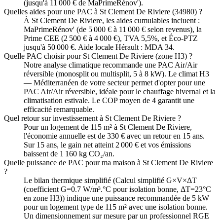
(jusqu'à 11 000 € de MaPrimeRénov').
Quelles aides pour une PAC à St Clement De Riviere (34980) ?
À St Clement De Riviere, les aides cumulables incluent :
MaPrimeRénov' (de 5 000 € à 11 000 € selon revenus), la
Prime CEE (2 500 € à 4 000 €), TVA 5,5%, et Éco-PTZ
jusqu'à 50 000 €. Aide locale Hérault : MDA 34.
Quelle PAC choisir pour St Clement De Riviere (zone H3) ?
Notre analyse climatique recommande une PAC Air/Air
réversible (monosplit ou multisplit, 5 à 8 kW). Le climat H3
— Méditerranéen de votre secteur permet d'opter pour une
PAC Air/Air réversible, idéale pour le chauffage hivernal et la
climatisation estivale. Le COP moyen de 4 garantit une
efficacité remarquable.
Quel retour sur investissement à St Clement De Riviere ?
Pour un logement de 115 m² à St Clement De Riviere,
l'économie annuelle est de 330 € avec un retour en 15 ans.
Sur 15 ans, le gain net atteint 2 000 € et vos émissions
baissent de 1 160 kg CO₂/an.
Quelle puissance de PAC pour ma maison à St Clement De Riviere
?
Le bilan thermique simplifié (Calcul simplifié G×V×ΔT
(coefficient G=0.7 W/m³.°C pour isolation bonne, ΔT=23°C
en zone H3)) indique une puissance recommandée de 5 kW
pour un logement type de 115 m² avec une isolation bonne.
Un dimensionnement sur mesure par un professionnel RGE