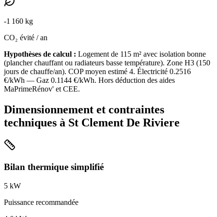
-
1 160
kg
CO₂ évité / an
Hypothèses de calcul :
Logement de
115
m² avec isolation
bonne
(
plancher chauffant ou radiateurs basse température
). Zone
H3
(
150
jours de chauffe/an). COP moyen estimé
4
. Électricité
0.2516
€/kWh — Gaz
0.1144
€/kWh. Hors déduction des aides
MaPrimeRénov' et CEE.
Dimensionnement et contraintes
techniques à
St Clement De Riviere
Bilan thermique simplifié
5
kW
Puissance recommandée