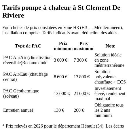
Tarifs pompe à chaleur à
St Clement De
Riviere
Fourchettes de prix constatées en zone
H3
(
H3 — Méditerranéen
),
installation comprise. Tarifs indicatifs avant déduction des aides.
Prix
Prix
Type de PAC
Note
minimum
maximum
Solution idéale
PAC Air/Air (climatisation
3 000
€
7 300
€
en zone
réversible)
Recommandé
méditerranéenne
Solution
PAC Air/Eau (chauffage
8 600
€
13 800
€
polyvalente
central)
chauffage + ECS
Investissement
PAC Géothermique
13 000
€
21 600
€
élevé, rendement
(sol/eau)
maximal
Obligatoire tous
Entretien annuel
130
€
260
€
les 2 ans
minimum
* Prix relevés en
2026
pour le département
Hérault
(
34
). Les écarts