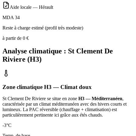
Aide locale —
Hérault
MDA 34
Reste à charge estimé (profil très modeste)
à partir de
0
€
Analyse climatique :
St Clement De
Riviere
(
H3
)
Zone climatique
H3
— Climat
doux
St Clement De Riviere
se situe en zone
H3 — Méditerranéen
,
caractérisée par un
climat méditerranéen avec des hivers courts et
lumineux. La PAC réversible (chauffage + climatisation) est
particulièrement pertinente ici grâce aux étés chauds
.
-3
°C
Temp. de base