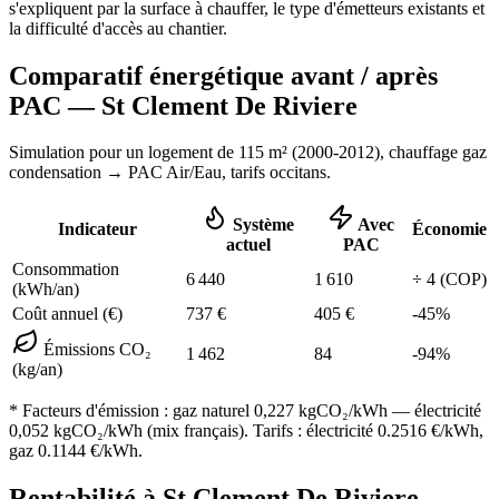
s'expliquent par la surface à chauffer, le type d'émetteurs existants et
la difficulté d'accès au chantier.
Comparatif énergétique avant / après
PAC —
St Clement De Riviere
Simulation pour un logement de
115
m² (
2000-2012
), chauffage
gaz
condensation
→ PAC Air/Eau,
tarifs occitans
.
Système
Avec
Indicateur
Économie
actuel
PAC
Consommation
6 440
1 610
÷
4
(COP)
(kWh/an)
Coût annuel (€)
737
€
405
€
-
45
%
Émissions CO₂
1 462
84
-
94
%
(kg/an)
* Facteurs d'émission :
gaz naturel 0,227
kgCO₂/kWh — électricité
0,052 kgCO₂/kWh (mix français). Tarifs : électricité
0.2516
€/kWh,
gaz
0.1144
€/kWh.
Rentabilité à
St Clement De Riviere