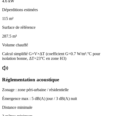
4.6
kW
Déperditions estimées
115
m²
Surface de référence
287.5
m³
Volume chauffé
Calcul simplifié G×V×ΔT (coefficient G=0.7 W/m³.°C pour
isolation bonne, ΔT=23°C en zone H3)
Réglementation acoustique
Zonage :
zone péri-urbaine / résidentielle
Émergence max :
5
dB(A) jour /
3
dB(A) nuit
Distance minimale