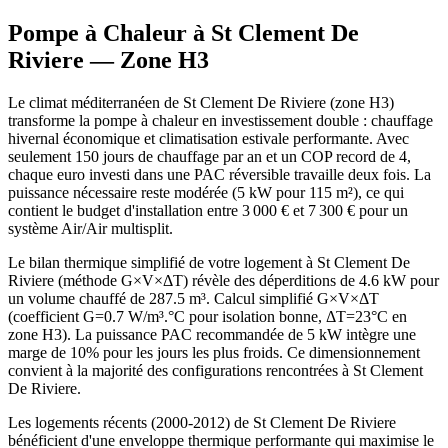
Pompe à Chaleur à
St Clement De
Riviere
— Zone
H3
Le climat méditerranéen de St Clement De Riviere (zone H3)
transforme la pompe à chaleur en investissement double : chauffage
hivernal économique et climatisation estivale performante. Avec
seulement 150 jours de chauffage par an et un COP record de 4,
chaque euro investi dans une PAC réversible travaille deux fois. La
puissance nécessaire reste modérée (5 kW pour 115 m²), ce qui
contient le budget d'installation entre 3 000 € et 7 300 € pour un
système Air/Air multisplit.
Le bilan thermique simplifié de votre logement à St Clement De
Riviere (méthode G×V×ΔT) révèle des déperditions de 4.6 kW pour
un volume chauffé de 287.5 m³. Calcul simplifié G×V×ΔT
(coefficient G=0.7 W/m³.°C pour isolation bonne, ΔT=23°C en
zone H3). La puissance PAC recommandée de 5 kW intègre une
marge de 10% pour les jours les plus froids. Ce dimensionnement
convient à la majorité des configurations rencontrées à St Clement
De Riviere.
Les logements récents (2000-2012) de St Clement De Riviere
bénéficient d'une enveloppe thermique performante qui maximise le