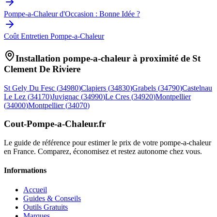
Pompe-a-Chaleur d'Occasion : Bonne Idée ?
Coût Entretien Pompe-a-Chaleur
Installation pompe-a-chaleur à proximité de
St
Clement De Riviere
St Gely Du Fesc
(
34980
)
Clapiers
(
34830
)
Grabels
(
34790
)
Castelnau
Le Lez
(
34170
)
Juvignac
(
34990
)
Le Cres
(
34920
)
Montpellier
(
34000
)
Montpellier
(
34070
)
Cout-Pompe-a-Chaleur
.fr
Le guide de référence pour estimer le prix de votre pompe-a-chaleur
en France. Comparez, économisez et restez autonome chez vous.
Informations
Accueil
Guides & Conseils
Outils Gratuits
Marques