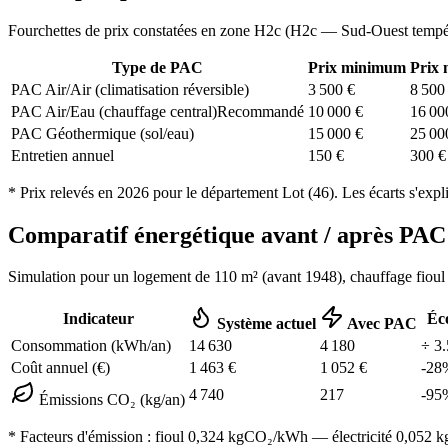
Fourchettes de prix constatées en zone
H2c
(
H2c — Sud-Ouest tempé
Type de PAC
Prix minimum
Prix
PAC Air/Air (climatisation réversible)
3 500
€
8 500
PAC Air/Eau (chauffage central)
Recommandé
10 000
€
16 00
PAC Géothermique (sol/eau)
15 000
€
25 00
Entretien annuel
150
€
300
€
* Prix relevés en
2026
pour le département
Lot
(
46
). Les écarts s'expl
Comparatif énergétique avant / après P
Simulation pour un logement de
110
m² (
avant 1948
), chauffage
fioul
Indicateur
Éc
Système actuel
Avec PAC
Consommation (kWh/an)
14 630
4 180
÷
3.
Coût annuel (€)
1 463
€
1 052
€
-
28
4 740
217
-
95
Émissions CO₂ (kg/an)
* Facteurs d'émission :
fioul 0,324
kgCO₂/kWh — électricité 0,052 kgC