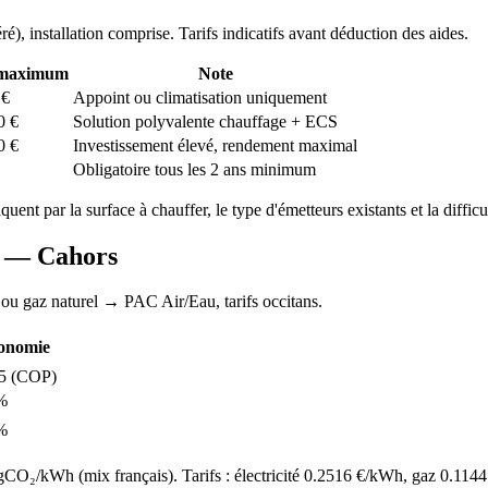
ré
), installation comprise. Tarifs indicatifs avant déduction des aides.
 maximum
Note
€
Appoint ou climatisation uniquement
0
€
Solution polyvalente chauffage + ECS
0
€
Investissement élevé, rendement maximal
Obligatoire tous les 2 ans minimum
iquent par la surface à chauffer, le type d'émetteurs existants et la difficu
AC —
Cahors
 ou gaz naturel
→ PAC Air/Eau,
tarifs occitans
.
onomie
5
(COP)
%
%
O₂/kWh (mix français). Tarifs : électricité
0.2516
€/kWh, gaz
0.1144