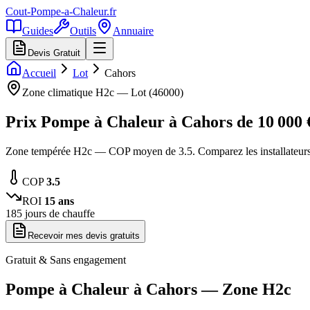
Cout-Pompe-a-Chaleur
.fr
Guides
Outils
Annuaire
Devis Gratuit
Accueil
Lot
Cahors
Zone climatique
H2c
—
Lot
(
46000
)
Prix Pompe à Chaleur à
Cahors
de
10 000
Zone tempérée H2c — COP moyen de 3.5. Comparez les installateurs
COP
3.5
ROI
15
ans
185
jours de chauffe
Recevoir mes devis gratuits
Gratuit & Sans engagement
Pompe à Chaleur à
Cahors
— Zone
H2c