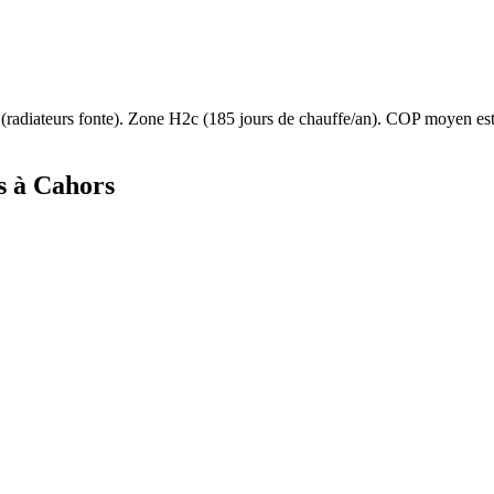
(
radiateurs fonte
). Zone
H2c
(
185
jours de chauffe/an). COP moyen e
s à
Cahors