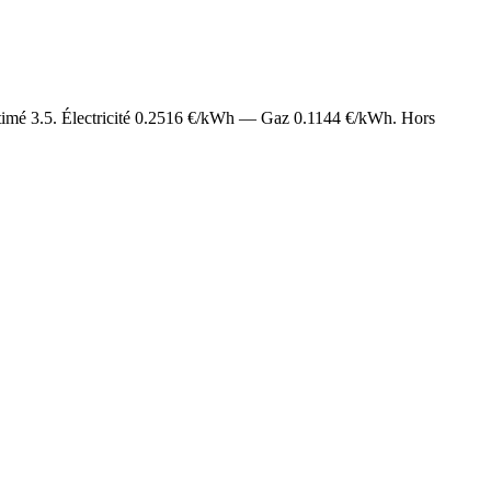
stimé
3.5
. Électricité
0.2516
€/kWh — Gaz
0.1144
€/kWh. Hors