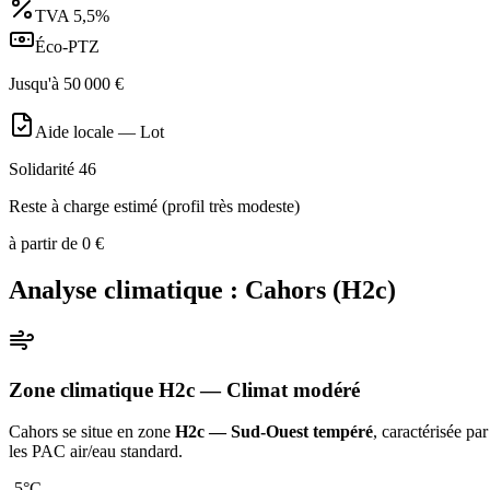
TVA
5,5%
Éco-PTZ
Jusqu'à
50 000
€
Aide locale —
Lot
Solidarité 46
Reste à charge estimé (profil très modeste)
à partir de
0
€
Analyse climatique :
Cahors
(
H2c
)
Zone climatique
H2c
— Climat
modéré
Cahors
se situe en zone
H2c — Sud-Ouest tempéré
, caractérisée pa
les PAC air/eau standard
.
-5
°C