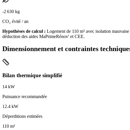
-
2 630
kg
CO₂ évité / an
Hypothèses de calcul :
Logement de
110
m² avec isolation
mauvaise
déduction des aides MaPrimeRénov' et CEE.
Dimensionnement et contraintes technique
Bilan thermique simplifié
14
kW
Puissance recommandée
12.4
kW
Déperditions estimées
110
m²