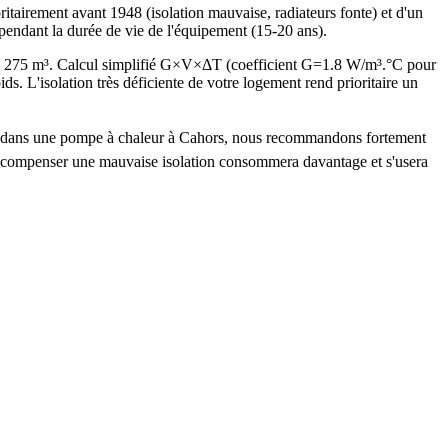
airement avant 1948 (isolation mauvaise, radiateurs fonte) et d'un
pendant la durée de vie de l'équipement (15-20 ans).
e 275 m³. Calcul simplifié G×V×ΔT (coefficient G=1.8 W/m³.°C pour
L'isolation très déficiente de votre logement rend prioritaire un
tir dans une pompe à chaleur à Cahors, nous recommandons fortement
ur compenser une mauvaise isolation consommera davantage et s'usera