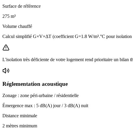
Surface de référence
275
m³
Volume chauffé
Calcul simplifié G×V×ΔT (coefficient G=1.8 W/m³.°C pour isolatio
L'isolation très déficiente de votre logement rend prioritaire un bilan 
Réglementation acoustique
Zonage :
zone péri-urbaine / résidentielle
Émergence max :
5
dB(A) jour /
3
dB(A) nuit
Distance minimale
2 mètres minimum