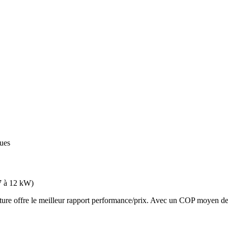
ques
7 à 12 kW
)
 offre le meilleur rapport performance/prix. Avec un COP moyen de 3.