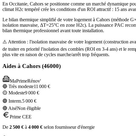
En Occitanie, Cahors se positionne comme un marché dynamique pour l
climat H2c tempéré crée les conditions d'un ROI attractif : 15 ans av
Le bilan thermique simplifié de votre logement à Cahors (méthode 
isolation mauvaise, ΔT=25°C en zone H2c). La puissance PAC recommand
bilan thermique professionnel avant toute installation.
⚠️ Attention : l'isolation mauvaise de votre logement (construction
de traiter en priorité l'isolation des combles (ROI en 3-4 ans) et l
plus vite en raison de cycles marche/arrêt trop fréquents.
Aides à
Cahors
(
46000
)
MaPrimeRénov'
🔵 Très modeste
11 000
€
🟡 Modeste
9 000
€
🟣 Interm.
5 000
€
🔴 Aisé
Non éligible
Prime CEE
De
2 500
€
à
4 000
€
selon fournisseur d'énergie