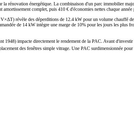
a rénovation énergétique. La combinaison d'un parc immobilier majorit
ant amortissement complet, puis 410 € d'économies nettes chaque année 
G×V×ΔT) révèle des déperditions de 12.4 kW pour un volume chauffé d
ée de 14 kW intègre une marge de 10% pour les jours les plus froids. 
 avant 1948) impacte directement le rendement de la PAC. Avant d'inves
e remplacement des fenêtres simple vitrage. Une PAC surdimensionnée po