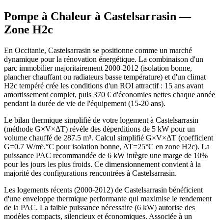
Pompe à Chaleur à
Castelsarrasin
—
Zone
H2c
En Occitanie, Castelsarrasin se positionne comme un marché
dynamique pour la rénovation énergétique. La combinaison d'un
parc immobilier majoritairement 2000-2012 (isolation bonne,
plancher chauffant ou radiateurs basse température) et d'un climat
H2c tempéré crée les conditions d'un ROI attractif : 15 ans avant
amortissement complet, puis 370 € d'économies nettes chaque année
pendant la durée de vie de l'équipement (15-20 ans).
Le bilan thermique simplifié de votre logement à Castelsarrasin
(méthode G×V×ΔT) révèle des déperditions de 5 kW pour un
volume chauffé de 287.5 m³. Calcul simplifié G×V×ΔT (coefficient
G=0.7 W/m³.°C pour isolation bonne, ΔT=25°C en zone H2c). La
puissance PAC recommandée de 6 kW intègre une marge de 10%
pour les jours les plus froids. Ce dimensionnement convient à la
majorité des configurations rencontrées à Castelsarrasin.
Les logements récents (2000-2012) de Castelsarrasin bénéficient
d'une enveloppe thermique performante qui maximise le rendement
de la PAC. La faible puissance nécessaire (6 kW) autorise des
modèles compacts, silencieux et économiques. Associée à un