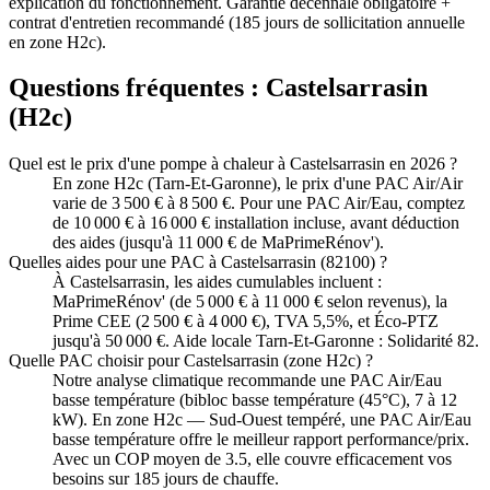
explication du fonctionnement. Garantie décennale obligatoire +
contrat d'entretien recommandé (185 jours de sollicitation annuelle
en zone H2c).
Questions fréquentes :
Castelsarrasin
(
H2c
)
Quel est le prix d'une pompe à chaleur à Castelsarrasin en 2026 ?
En zone H2c (Tarn-Et-Garonne), le prix d'une PAC Air/Air
varie de 3 500 € à 8 500 €. Pour une PAC Air/Eau, comptez
de 10 000 € à 16 000 € installation incluse, avant déduction
des aides (jusqu'à 11 000 € de MaPrimeRénov').
Quelles aides pour une PAC à Castelsarrasin (82100) ?
À Castelsarrasin, les aides cumulables incluent :
MaPrimeRénov' (de 5 000 € à 11 000 € selon revenus), la
Prime CEE (2 500 € à 4 000 €), TVA 5,5%, et Éco-PTZ
jusqu'à 50 000 €. Aide locale Tarn-Et-Garonne : Solidarité 82.
Quelle PAC choisir pour Castelsarrasin (zone H2c) ?
Notre analyse climatique recommande une PAC Air/Eau
basse température (bibloc basse température (45°C), 7 à 12
kW). En zone H2c — Sud-Ouest tempéré, une PAC Air/Eau
basse température offre le meilleur rapport performance/prix.
Avec un COP moyen de 3.5, elle couvre efficacement vos
besoins sur 185 jours de chauffe.