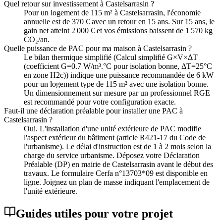
Quel retour sur investissement à Castelsarrasin ?
Pour un logement de 115 m² à Castelsarrasin, l'économie
annuelle est de 370 € avec un retour en 15 ans. Sur 15 ans, le
gain net atteint 2 000 € et vos émissions baissent de 1 570 kg
CO₂/an.
Quelle puissance de PAC pour ma maison à Castelsarrasin ?
Le bilan thermique simplifié (Calcul simplifié G×V×ΔT
(coefficient G=0.7 W/m³.°C pour isolation bonne, ΔT=25°C
en zone H2c)) indique une puissance recommandée de 6 kW
pour un logement type de 115 m² avec une isolation bonne.
Un dimensionnement sur mesure par un professionnel RGE
est recommandé pour votre configuration exacte.
Faut-il une déclaration préalable pour installer une PAC à
Castelsarrasin ?
Oui. L'installation d'une unité extérieure de PAC modifie
l'aspect extérieur du bâtiment (article R421-17 du Code de
l'urbanisme). Le délai d'instruction est de 1 à 2 mois selon la
charge du service urbanisme. Déposez votre Déclaration
Préalable (DP) en mairie de Castelsarrasin avant le début des
travaux. Le formulaire Cerfa n°13703*09 est disponible en
ligne. Joignez un plan de masse indiquant l'emplacement de
l'unité extérieure.
Guides utiles pour votre projet