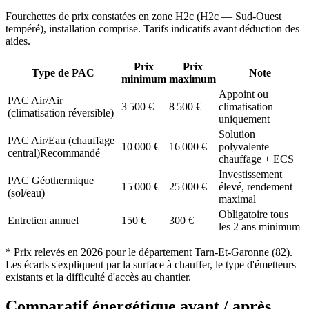
Fourchettes de prix constatées en zone
H2c
(
H2c — Sud-Ouest
tempéré
), installation comprise. Tarifs indicatifs avant déduction des
aides.
Prix
Prix
Type de PAC
Note
minimum
maximum
Appoint ou
PAC Air/Air
3 500
€
8 500
€
climatisation
(climatisation réversible)
uniquement
Solution
PAC Air/Eau (chauffage
10 000
€
16 000
€
polyvalente
central)
Recommandé
chauffage + ECS
Investissement
PAC Géothermique
15 000
€
25 000
€
élevé, rendement
(sol/eau)
maximal
Obligatoire tous
Entretien annuel
150
€
300
€
les 2 ans minimum
* Prix relevés en
2026
pour le département
Tarn-Et-Garonne
(
82
).
Les écarts s'expliquent par la surface à chauffer, le type d'émetteurs
existants et la difficulté d'accès au chantier.
Comparatif énergétique avant / après