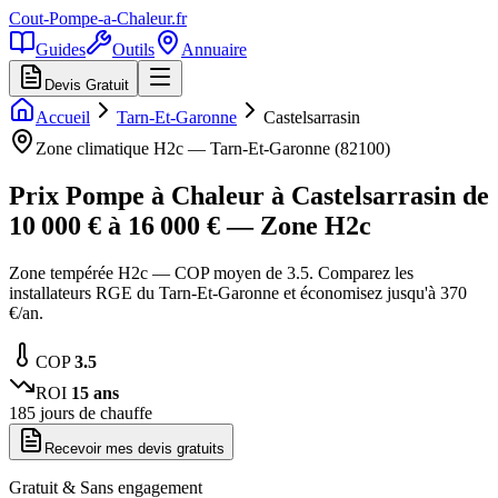
Cout-Pompe-a-Chaleur
.fr
Guides
Outils
Annuaire
Devis Gratuit
Accueil
Tarn-Et-Garonne
Castelsarrasin
Zone climatique
H2c
—
Tarn-Et-Garonne
(
82100
)
Prix Pompe à Chaleur à
Castelsarrasin
de
10 000
€ à
16 000
€ — Zone
H2c
Zone tempérée H2c — COP moyen de 3.5. Comparez les
installateurs RGE du Tarn-Et-Garonne et économisez jusqu'à 370
€/an.
COP
3.5
ROI
15
ans
185
jours de chauffe
Recevoir mes devis gratuits
Gratuit & Sans engagement