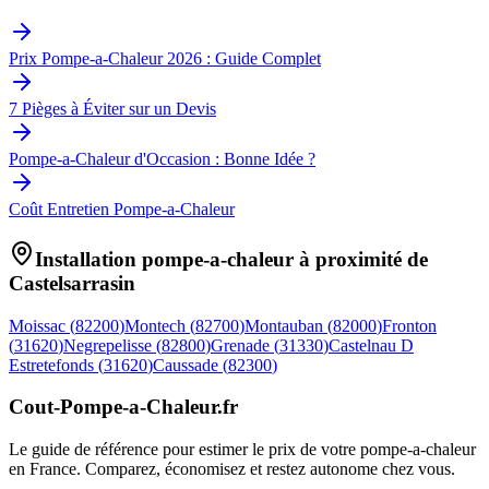
Prix Pompe-a-Chaleur 2026 : Guide Complet
7 Pièges à Éviter sur un Devis
Pompe-a-Chaleur d'Occasion : Bonne Idée ?
Coût Entretien Pompe-a-Chaleur
Installation pompe-a-chaleur à proximité de
Castelsarrasin
Moissac
(
82200
)
Montech
(
82700
)
Montauban
(
82000
)
Fronton
(
31620
)
Negrepelisse
(
82800
)
Grenade
(
31330
)
Castelnau D
Estretefonds
(
31620
)
Caussade
(
82300
)
Cout-Pompe-a-Chaleur
.fr
Le guide de référence pour estimer le prix de votre pompe-a-chaleur
en France. Comparez, économisez et restez autonome chez vous.