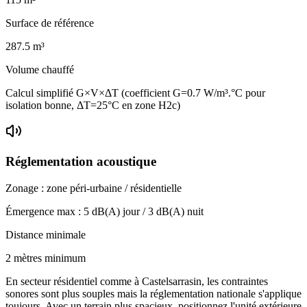
Surface de référence
287.5
m³
Volume chauffé
Calcul simplifié G×V×ΔT (coefficient G=0.7 W/m³.°C pour
isolation bonne, ΔT=25°C en zone H2c)
Réglementation acoustique
Zonage :
zone péri-urbaine / résidentielle
Émergence max :
5
dB(A) jour /
3
dB(A) nuit
Distance minimale
2 mètres minimum
En secteur résidentiel comme à Castelsarrasin, les contraintes
sonores sont plus souples mais la réglementation nationale s'applique
toujours. Avec un terrain plus spacieux, positionnez l'unité extérieure