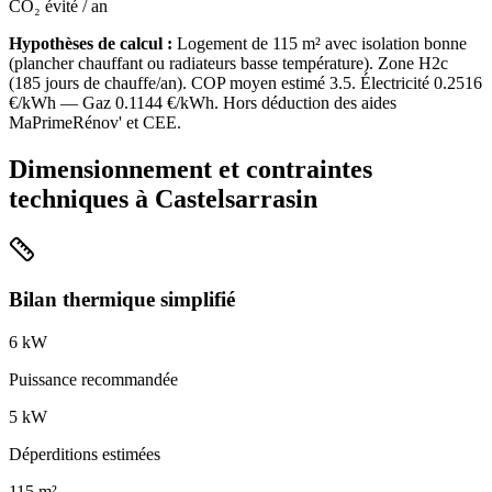
CO₂ évité / an
Hypothèses de calcul :
Logement de
115
m² avec isolation
bonne
(
plancher chauffant ou radiateurs basse température
). Zone
H2c
(
185
jours de chauffe/an). COP moyen estimé
3.5
. Électricité
0.2516
€/kWh — Gaz
0.1144
€/kWh. Hors déduction des aides
MaPrimeRénov' et CEE.
Dimensionnement et contraintes
techniques à
Castelsarrasin
Bilan thermique simplifié
6
kW
Puissance recommandée
5
kW
Déperditions estimées
115
m²