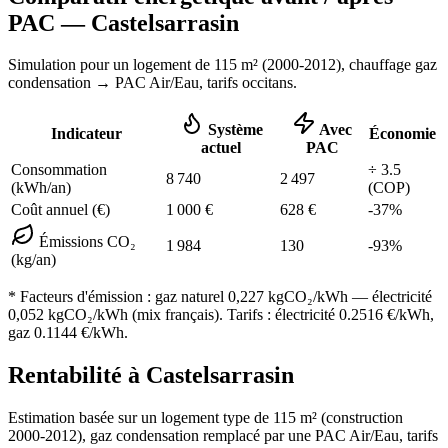
PAC —
Castelsarrasin
Simulation pour un logement de
115
m² (
2000-2012
), chauffage
gaz
condensation
→ PAC Air/Eau,
tarifs occitans
.
Système
Avec
Indicateur
Économie
actuel
PAC
Consommation
÷
3.5
8 740
2 497
(kWh/an)
(COP)
Coût annuel (€)
1 000
€
628
€
-
37
%
Émissions CO₂
1 984
130
-
93
%
(kg/an)
* Facteurs d'émission :
gaz naturel 0,227
kgCO₂/kWh — électricité
0,052 kgCO₂/kWh (mix français). Tarifs : électricité
0.2516
€/kWh,
gaz
0.1144
€/kWh.
Rentabilité à
Castelsarrasin
Estimation basée sur un logement type de
115
m² (construction
2000-2012
),
gaz condensation
remplacé par une PAC Air/Eau,
tarifs