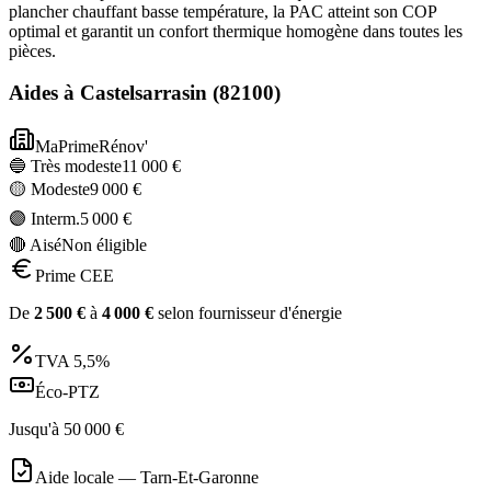
plancher chauffant basse température, la PAC atteint son COP
optimal et garantit un confort thermique homogène dans toutes les
pièces.
Aides à
Castelsarrasin
(
82100
)
MaPrimeRénov'
🔵 Très modeste
11 000
€
🟡 Modeste
9 000
€
🟣 Interm.
5 000
€
🔴 Aisé
Non éligible
Prime CEE
De
2 500
€
à
4 000
€
selon fournisseur d'énergie
TVA
5,5%
Éco-PTZ
Jusqu'à
50 000
€
Aide locale —
Tarn-Et-Garonne