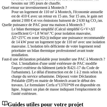
besoins sur 185 jours de chauffe.
Quel retour sur investissement à Montech ?
Pour un logement de 110 m² à Montech, l'économie annuelle
est de 410 € avec un retour en 15 ans. Sur 15 ans, le gain net
atteint 2 000 € et vos émissions baissent de 2 630 kg CO₂/an.
Quelle puissance de PAC pour ma maison à Montech ?
Le bilan thermique simplifié (Calcul simplifié G×V×ΔT
(coefficient G=1.8 W/m³.°C pour isolation mauvaise,
ΔT=25°C en zone H2c)) indique une puissance recommandée
de 14 kW pour un logement type de 110 m² avec une isolation
mauvaise. L'isolation très déficiente de votre logement rend
prioritaire un bilan thermique professionnel avant toute
installation.
Faut-il une déclaration préalable pour installer une PAC à Montech ?
Oui. L'installation d'une unité extérieure de PAC modifie
l'aspect extérieur du bâtiment (article R421-17 du Code de
l'urbanisme). Le délai d'instruction est de 1 à 2 mois selon la
charge du service urbanisme. Déposez votre Déclaration
Préalable (DP) en mairie de Montech avant le début des
travaux. Le formulaire Cerfa n°13703*09 est disponible en
ligne. Joignez un plan de masse indiquant l'emplacement de
l'unité extérieure.
Guides utiles pour votre projet