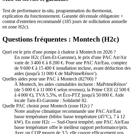
Test de performance in-situ, programmation du thermostat,
explication du fonctionnement. Garantie décennale obligatoire +
contrat d'entretien recommandé (185 jours de sollicitation annuelle
en zone H2c).
Questions fréquentes :
Montech
(
H2c
)
Quel est le prix d'une pompe à chaleur à Montech en 2026 ?
En zone H2c (Tarn-Et-Garonne), le prix d'une PAC Air/Air
varie de 3 400 € à 8 200 €. Pour une PAC Air/Eau, comptez
de 9 600 € à 15 400 € installation incluse, avant déduction des
aides (jusqu'à 11 000 € de MaPrimeRénov').
Quelles aides pour une PAC à Montech (82700) ?
À Montech, les aides cumulables incluent : MaPrimeRénov'
(de 5 000 € à 11 000 € selon revenus), la Prime CEE (2 500 €
à 4 000 €), TVA 5,5%, et Éco-PTZ jusqu'à 50 000 €. Aide
locale Tarn-Et-Garonne : Solidarité 82.
Quelle PAC choisir pour Montech (zone H2c) ?
Notre analyse climatique recommande une PAC Air/Eau
basse température (bibloc basse température (45°C), 7 à 12
kW). En zone H2c — Sud-Ouest tempéré, une PAC Air/Eau
basse température offre le meilleur rapport performance/prix.
Avec un COP moyen de 3.5, elle couvre efficacement vos