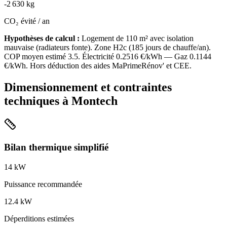
-
2 630
kg
CO₂ évité / an
Hypothèses de calcul :
Logement de
110
m² avec isolation
mauvaise
(
radiateurs fonte
). Zone
H2c
(
185
jours de chauffe/an).
COP moyen estimé
3.5
. Électricité
0.2516
€/kWh — Gaz
0.1144
€/kWh. Hors déduction des aides MaPrimeRénov' et CEE.
Dimensionnement et contraintes
techniques à
Montech
Bilan thermique simplifié
14
kW
Puissance recommandée
12.4
kW
Déperditions estimées