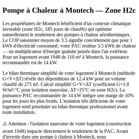
Pompe à Chaleur à
Montech
— Zone
H2c
Les propriétaires de Montech bénéficient d'un contexte climatique
favorable (zone H2c, 185 jours de chauffe) qui optimise
naturellement le rendement des pompes à chaleur aérothermiques.
Le COP saisonnier moyen de 3.5 signifie concrètement que pour 1
kWh d'électricité consommé, votre PAC restitue 3.5 kWh de chaleur
— un multiplicateur d'énergie gratuite puisée dans l'air extérieur.
Pour un logement avant 1948 de 110 m² à Montech, la puissance
recommandée est de 14 kW.
Le bilan thermique simplifié de votre logement à Montech (méthode
G×V×ΔT) révèle des déperditions de 12.4 kW pour un volume
chauffé de 275 m³. Calcul simplifié G×V×ΔT (coefficient G=1.8
W/m³.°C pour isolation mauvaise, ΔT=25°C en zone H2c). La
puissance PAC recommandée de 14 kW intègre une marge de 10%
pour les jours les plus froids. L'isolation très déficiente de votre
logement rend prioritaire un bilan thermique professionnel avant
toute installation.
⚠️ Attention : l'isolation mauvaise de votre logement (construction
avant 1948) impacte directement le rendement de la PAC. Avant
d'investir dans une pompe à chaleur à Montech, nous