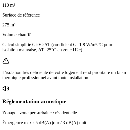
110
m²
Surface de référence
275
m³
Volume chauffé
Calcul simplifié G×V×ΔT (coefficient G=1.8 W/m³.°C pour
isolation mauvaise, ΔT=25°C en zone H2c)
L'isolation très déficiente de votre logement rend prioritaire un bilan
thermique professionnel avant toute installation.
Réglementation acoustique
Zonage :
zone péri-urbaine / résidentielle
Émergence max :
5
dB(A) jour /
3
dB(A) nuit