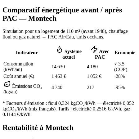
Comparatif énergétique avant / après
PAC —
Montech
Simulation pour un logement de
110
m² (
avant 1948
), chauffage
fioul ou gaz naturel
→ PAC Air/Eau,
tarifs occitans
.
Système
Avec
Indicateur
Économie
actuel
PAC
Consommation
÷
3.5
14 630
4 180
(kWh/an)
(COP)
Coût annuel (€)
1 463
€
1 052
€
-
28
%
Émissions CO₂
4 740
217
-
95
%
(kg/an)
* Facteurs d'émission :
fioul 0,324
kgCO₂/kWh — électricité 0,052
kgCO₂/kWh (mix français). Tarifs : électricité
0.2516
€/kWh, gaz
0.1144
€/kWh.
Rentabilité à
Montech