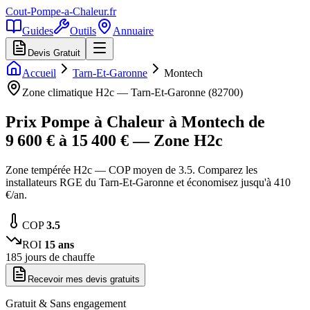
Cout-Pompe-a-Chaleur
.fr
Guides
Outils
Annuaire
Devis Gratuit
Accueil
Tarn-Et-Garonne
Montech
Zone climatique
H2c
—
Tarn-Et-Garonne
(
82700
)
Prix Pompe à Chaleur à
Montech
de
9 600
€ à
15 400
€ — Zone
H2c
Zone tempérée H2c — COP moyen de 3.5. Comparez les
installateurs RGE du Tarn-Et-Garonne et économisez jusqu'à 410
€/an.
COP
3.5
ROI
15
ans
185
jours de chauffe
Recevoir mes devis gratuits
Gratuit & Sans engagement