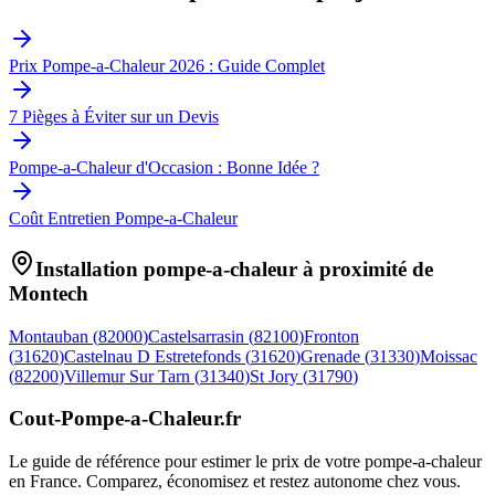
Prix Pompe-a-Chaleur 2026 : Guide Complet
7 Pièges à Éviter sur un Devis
Pompe-a-Chaleur d'Occasion : Bonne Idée ?
Coût Entretien Pompe-a-Chaleur
Installation pompe-a-chaleur à proximité de
Montech
Montauban
(
82000
)
Castelsarrasin
(
82100
)
Fronton
(
31620
)
Castelnau D Estretefonds
(
31620
)
Grenade
(
31330
)
Moissac
(
82200
)
Villemur Sur Tarn
(
31340
)
St Jory
(
31790
)
Cout-Pompe-a-Chaleur
.fr
Le guide de référence pour estimer le prix de votre pompe-a-chaleur
en France. Comparez, économisez et restez autonome chez vous.