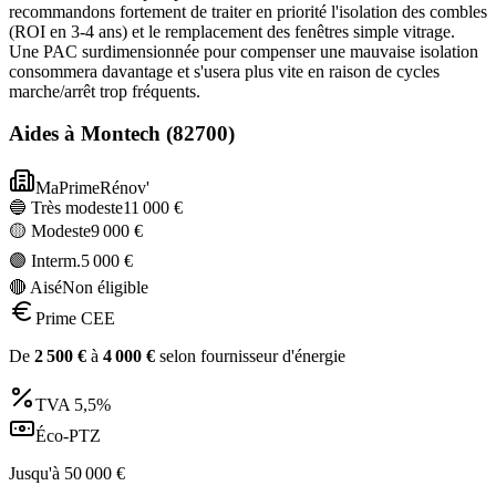
recommandons fortement de traiter en priorité l'isolation des combles
(ROI en 3-4 ans) et le remplacement des fenêtres simple vitrage.
Une PAC surdimensionnée pour compenser une mauvaise isolation
consommera davantage et s'usera plus vite en raison de cycles
marche/arrêt trop fréquents.
Aides à
Montech
(
82700
)
MaPrimeRénov'
🔵 Très modeste
11 000
€
🟡 Modeste
9 000
€
🟣 Interm.
5 000
€
🔴 Aisé
Non éligible
Prime CEE
De
2 500
€
à
4 000
€
selon fournisseur d'énergie
TVA
5,5%
Éco-PTZ
Jusqu'à
50 000
€