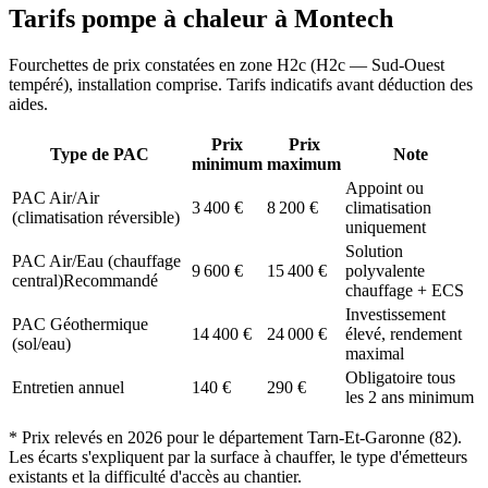
Tarifs pompe à chaleur à
Montech
Fourchettes de prix constatées en zone
H2c
(
H2c — Sud-Ouest
tempéré
), installation comprise. Tarifs indicatifs avant déduction des
aides.
Prix
Prix
Type de PAC
Note
minimum
maximum
Appoint ou
PAC Air/Air
3 400
€
8 200
€
climatisation
(climatisation réversible)
uniquement
Solution
PAC Air/Eau (chauffage
9 600
€
15 400
€
polyvalente
central)
Recommandé
chauffage + ECS
Investissement
PAC Géothermique
14 400
€
24 000
€
élevé, rendement
(sol/eau)
maximal
Obligatoire tous
Entretien annuel
140
€
290
€
les 2 ans minimum
* Prix relevés en
2026
pour le département
Tarn-Et-Garonne
(
82
).
Les écarts s'expliquent par la surface à chauffer, le type d'émetteurs
existants et la difficulté d'accès au chantier.