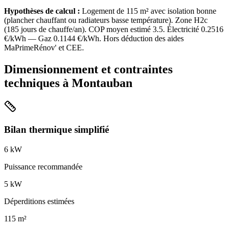
Hypothèses de calcul :
Logement de
115
m² avec isolation
bonne
(
plancher chauffant ou radiateurs basse température
). Zone
H2c
(
185
jours de chauffe/an). COP moyen estimé
3.5
. Électricité
0.2516
€/kWh — Gaz
0.1144
€/kWh. Hors déduction des aides
MaPrimeRénov' et CEE.
Dimensionnement et contraintes
techniques à
Montauban
Bilan thermique simplifié
6
kW
Puissance recommandée
5
kW
Déperditions estimées
115
m²