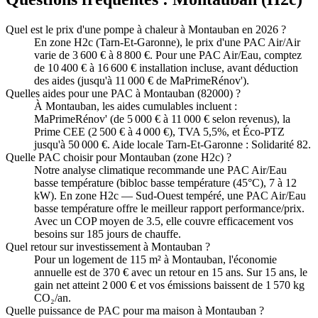
Quel est le prix d'une pompe à chaleur à Montauban en 2026 ?
En zone H2c (Tarn-Et-Garonne), le prix d'une PAC Air/Air
varie de 3 600 € à 8 800 €. Pour une PAC Air/Eau, comptez
de 10 400 € à 16 600 € installation incluse, avant déduction
des aides (jusqu'à 11 000 € de MaPrimeRénov').
Quelles aides pour une PAC à Montauban (82000) ?
À Montauban, les aides cumulables incluent :
MaPrimeRénov' (de 5 000 € à 11 000 € selon revenus), la
Prime CEE (2 500 € à 4 000 €), TVA 5,5%, et Éco-PTZ
jusqu'à 50 000 €. Aide locale Tarn-Et-Garonne : Solidarité 82.
Quelle PAC choisir pour Montauban (zone H2c) ?
Notre analyse climatique recommande une PAC Air/Eau
basse température (bibloc basse température (45°C), 7 à 12
kW). En zone H2c — Sud-Ouest tempéré, une PAC Air/Eau
basse température offre le meilleur rapport performance/prix.
Avec un COP moyen de 3.5, elle couvre efficacement vos
besoins sur 185 jours de chauffe.
Quel retour sur investissement à Montauban ?
Pour un logement de 115 m² à Montauban, l'économie
annuelle est de 370 € avec un retour en 15 ans. Sur 15 ans, le
gain net atteint 2 000 € et vos émissions baissent de 1 570 kg
CO₂/an.
Quelle puissance de PAC pour ma maison à Montauban ?