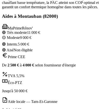
chauffant basse température, la PAC atteint son COP optimal et
garantit un confort thermique homogène dans toutes les pièces.
Aides à
Montauban
(
82000
)
MaPrimeRénov'
🔵 Très modeste
11 000
€
🟡 Modeste
9 000
€
🟣 Interm.
5 000
€
🔴 Aisé
Non éligible
Prime CEE
De
2 500
€
à
4 000
€
selon fournisseur d'énergie
TVA
5,5%
Éco-PTZ
Jusqu'à
50 000
€
Aide locale —
Tarn-Et-Garonne