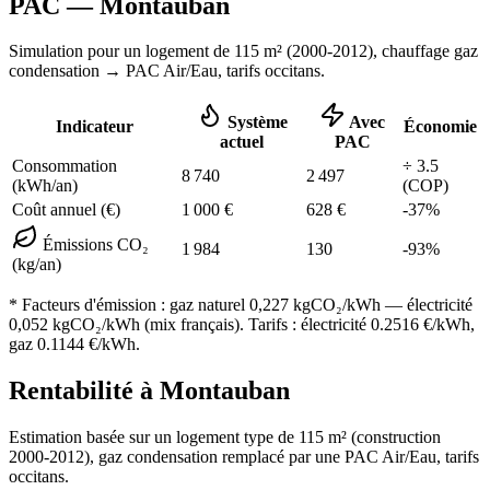
PAC —
Montauban
Simulation pour un logement de
115
m² (
2000-2012
), chauffage
gaz
condensation
→ PAC Air/Eau,
tarifs occitans
.
Système
Avec
Indicateur
Économie
actuel
PAC
Consommation
÷
3.5
8 740
2 497
(kWh/an)
(COP)
Coût annuel (€)
1 000
€
628
€
-
37
%
Émissions CO₂
1 984
130
-
93
%
(kg/an)
* Facteurs d'émission :
gaz naturel 0,227
kgCO₂/kWh — électricité
0,052 kgCO₂/kWh (mix français). Tarifs : électricité
0.2516
€/kWh,
gaz
0.1144
€/kWh.
Rentabilité à
Montauban
Estimation basée sur un logement type de
115
m² (construction
2000-2012
),
gaz condensation
remplacé par une PAC Air/Eau,
tarifs
occitans
.