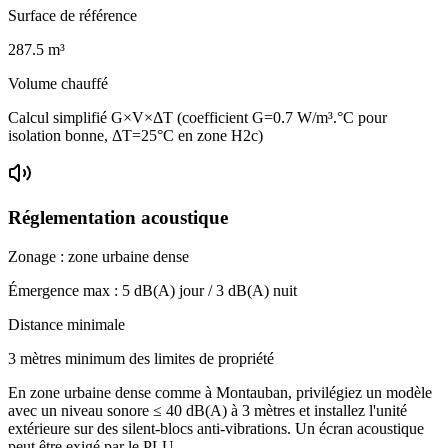
Surface de référence
287.5
m³
Volume chauffé
Calcul simplifié G×V×ΔT (coefficient G=0.7 W/m³.°C pour
isolation bonne, ΔT=25°C en zone H2c)
Réglementation acoustique
Zonage :
zone urbaine dense
Émergence max :
5
dB(A) jour /
3
dB(A) nuit
Distance minimale
3 mètres minimum des limites de propriété
En zone urbaine dense comme à Montauban, privilégiez un modèle
avec un niveau sonore ≤ 40 dB(A) à 3 mètres et installez l'unité
extérieure sur des silent-blocs anti-vibrations. Un écran acoustique
peut être exigé par le PLU.