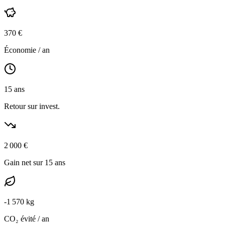
370
€
Économie / an
15
ans
Retour sur invest.
2 000
€
Gain net sur 15 ans
-
1 570
kg
CO₂ évité / an