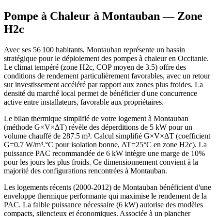
Pompe à Chaleur à
Montauban
— Zone
H2c
Avec ses 56 100 habitants, Montauban représente un bassin
stratégique pour le déploiement des pompes à chaleur en Occitanie.
Le climat tempéré (zone H2c, COP moyen de 3.5) offre des
conditions de rendement particulièrement favorables, avec un retour
sur investissement accéléré par rapport aux zones plus froides. La
densité du marché local permet de bénéficier d'une concurrence
active entre installateurs, favorable aux propriétaires.
Le bilan thermique simplifié de votre logement à Montauban
(méthode G×V×ΔT) révèle des déperditions de 5 kW pour un
volume chauffé de 287.5 m³. Calcul simplifié G×V×ΔT (coefficient
G=0.7 W/m³.°C pour isolation bonne, ΔT=25°C en zone H2c). La
puissance PAC recommandée de 6 kW intègre une marge de 10%
pour les jours les plus froids. Ce dimensionnement convient à la
majorité des configurations rencontrées à Montauban.
Les logements récents (2000-2012) de Montauban bénéficient d'une
enveloppe thermique performante qui maximise le rendement de la
PAC. La faible puissance nécessaire (6 kW) autorise des modèles
compacts, silencieux et économiques. Associée à un plancher