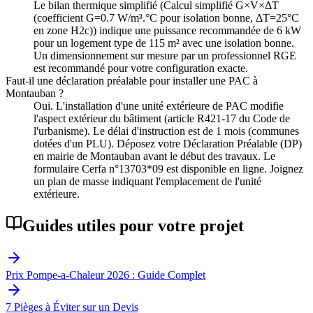
Le bilan thermique simplifié (Calcul simplifié G×V×ΔT
(coefficient G=0.7 W/m³.°C pour isolation bonne, ΔT=25°C
en zone H2c)) indique une puissance recommandée de 6 kW
pour un logement type de 115 m² avec une isolation bonne.
Un dimensionnement sur mesure par un professionnel RGE
est recommandé pour votre configuration exacte.
Faut-il une déclaration préalable pour installer une PAC à
Montauban ?
Oui. L'installation d'une unité extérieure de PAC modifie
l'aspect extérieur du bâtiment (article R421-17 du Code de
l'urbanisme). Le délai d'instruction est de 1 mois (communes
dotées d'un PLU). Déposez votre Déclaration Préalable (DP)
en mairie de Montauban avant le début des travaux. Le
formulaire Cerfa n°13703*09 est disponible en ligne. Joignez
un plan de masse indiquant l'emplacement de l'unité
extérieure.
Guides utiles pour votre projet
Prix Pompe-a-Chaleur 2026 : Guide Complet
7 Pièges à Éviter sur un Devis