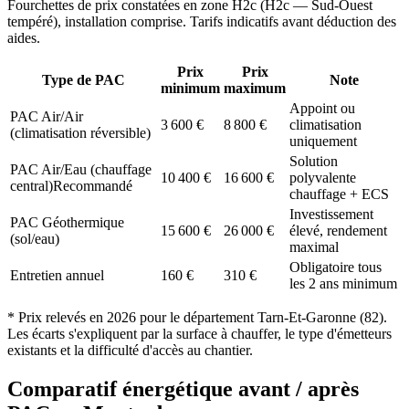
Fourchettes de prix constatées en zone
H2c
(
H2c — Sud-Ouest
tempéré
), installation comprise. Tarifs indicatifs avant déduction des
aides.
Prix
Prix
Type de PAC
Note
minimum
maximum
Appoint ou
PAC Air/Air
3 600
€
8 800
€
climatisation
(climatisation réversible)
uniquement
Solution
PAC Air/Eau (chauffage
10 400
€
16 600
€
polyvalente
central)
Recommandé
chauffage + ECS
Investissement
PAC Géothermique
15 600
€
26 000
€
élevé, rendement
(sol/eau)
maximal
Obligatoire tous
Entretien annuel
160
€
310
€
les 2 ans minimum
* Prix relevés en
2026
pour le département
Tarn-Et-Garonne
(
82
).
Les écarts s'expliquent par la surface à chauffer, le type d'émetteurs
existants et la difficulté d'accès au chantier.
Comparatif énergétique avant / après