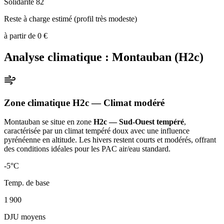
Solidarité 82
Reste à charge estimé (profil très modeste)
à partir de
0
€
Analyse climatique :
Montauban
(
H2c
)
Zone climatique
H2c
— Climat
modéré
Montauban
se situe en zone
H2c — Sud-Ouest tempéré
,
caractérisée par un
climat tempéré doux avec une influence
pyrénéenne en altitude. Les hivers restent courts et modérés, offrant
des conditions idéales pour les PAC air/eau standard
.
-5
°C
Temp. de base
1 900
DJU moyens