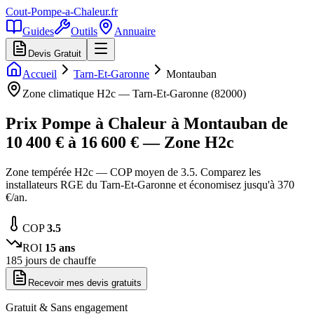
Cout-Pompe-a-Chaleur
.fr
Guides
Outils
Annuaire
Devis Gratuit
Accueil
Tarn-Et-Garonne
Montauban
Zone climatique
H2c
—
Tarn-Et-Garonne
(
82000
)
Prix Pompe à Chaleur à
Montauban
de
10 400
€ à
16 600
€ — Zone
H2c
Zone tempérée H2c — COP moyen de 3.5. Comparez les
installateurs RGE du Tarn-Et-Garonne et économisez jusqu'à 370
€/an.
COP
3.5
ROI
15
ans
185
jours de chauffe
Recevoir mes devis gratuits
Gratuit & Sans engagement