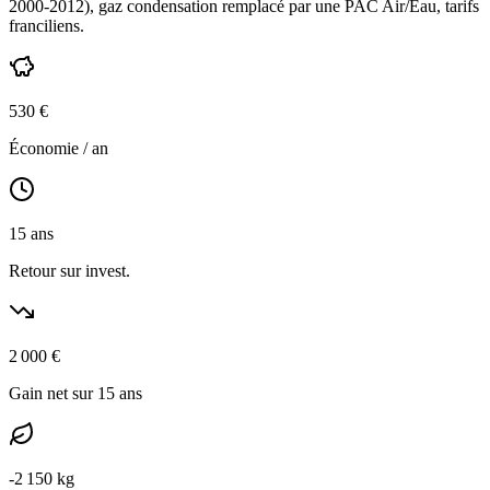
2000-2012
),
gaz condensation
remplacé par une PAC Air/Eau,
tarifs
franciliens
.
530
€
Économie / an
15
ans
Retour sur invest.
2 000
€
Gain net sur 15 ans
-
2 150
kg