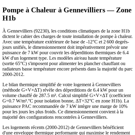
Pompe à Chaleur à
Gennevilliers
— Zone
H1b
À Gennevilliers (92230), les conditions climatiques de la zone H1b
dictent le cahier des charges de toute installation de pompe à chaleur.
Avec une température extérieure de base de -12°C et 2 600 degrés-
jours unifiés, le dimensionnement doit impérativement prévoir une
puissance de 7 kW pour couvrir les déperditions thermiques de 6.4
kW d'un logement type. Les modèles air/eau haute température
(sortie 65°C) s'imposent pour alimenter les plancher chauffant ou
radiateurs basse température encore présents dans la majorité du parc
2000-2012.
Le bilan thermique simplifié de votre logement à Gennevilliers
(méthode G×V×ΔT) révèle des déperditions de 6.4 kW pour un
volume chauffé de 287.5 m³. Calcul simplifié G×V×ΔT (coefficient
G=0.7 W/m³.°C pour isolation bonne, ΔT=32°C en zone H1b). La
puissance PAC recommandée de 7 kW intègre une marge de 10%
pour les jours les plus froids. Ce dimensionnement convient à la
majorité des configurations rencontrées à Gennevilliers.
Les logements récents (2000-2012) de Gennevilliers bénéficient
d'une enveloppe thermique performante qui maximise le rendement