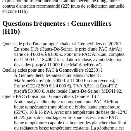
explication du fonctionnement. Garantie décennale obligatoire +
contrat d'entretien recommandé (225 jours de sollicitation annuelle
en zone H1b).
Questions fréquentes :
Gennevilliers
(
H1b
)
Quel est le prix d'une pompe à chaleur à Gennevilliers en 2026 ?
En zone H1b (Hauts-De-Seine), le prix d'une PAC Air/Air
varie de 4 000 € à 9 800 €. Pour une PAC Air/Eau, comptez
de 11 500 € à 18 400 € installation incluse, avant déduction
des aides (jusqu'à 11 000 € de MaPrimeRénov').
Quelles aides pour une PAC à Gennevilliers (92230) ?
À Gennevilliers, les aides cumulables incluent :
MaPrimeRénov' (de 5 000 € à 11 000 € selon revenus), la
Prime CEE (2 500 € à 4 000 €), TVA 5,5%, et Éco-PTZ
jusqu'à 50 000 €. Aide locale Hauts-De-Seine : MDPH 92.
Quelle PAC choisir pour Gennevilliers (zone H1b) ?
Notre analyse climatique recommande une PAC Air/Eau
haute température (monobloc ou bibloc haute température
(65°C), 10 à 16 kW). Avec une température de base de -12°C
et 225 jours de chauffage, votre zone nécessite une PAC
haute température capable d'alimenter des plancher chauffant
ou radiateurs basse température existants. La géothermie est