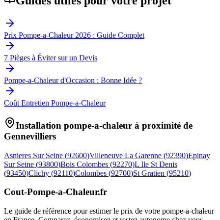
Guides utiles pour votre projet
Prix Pompe-a-Chaleur 2026 : Guide Complet
7 Pièges à Éviter sur un Devis
Pompe-a-Chaleur d'Occasion : Bonne Idée ?
Coût Entretien Pompe-a-Chaleur
Installation pompe-a-chaleur à proximité de
Gennevilliers
Asnieres Sur Seine
(
92600
)
Villeneuve La Garenne
(
92390
)
Epinay
Sur Seine
(
93800
)
Bois Colombes
(
92270
)
L Ile St Denis
(
93450
)
Clichy
(
92110
)
Colombes
(
92700
)
St Gratien
(
95210
)
Cout-Pompe-a-Chaleur
.fr
Le guide de référence pour estimer le prix de votre pompe-a-chaleur
en France. Comparez, économisez et restez autonome chez vous.