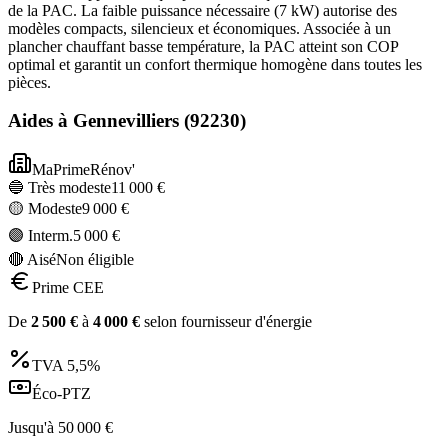
de la PAC. La faible puissance nécessaire (7 kW) autorise des
modèles compacts, silencieux et économiques. Associée à un
plancher chauffant basse température, la PAC atteint son COP
optimal et garantit un confort thermique homogène dans toutes les
pièces.
Aides à
Gennevilliers
(
92230
)
MaPrimeRénov'
🔵 Très modeste
11 000
€
🟡 Modeste
9 000
€
🟣 Interm.
5 000
€
🔴 Aisé
Non éligible
Prime CEE
De
2 500
€
à
4 000
€
selon fournisseur d'énergie
TVA
5,5%
Éco-PTZ
Jusqu'à
50 000
€