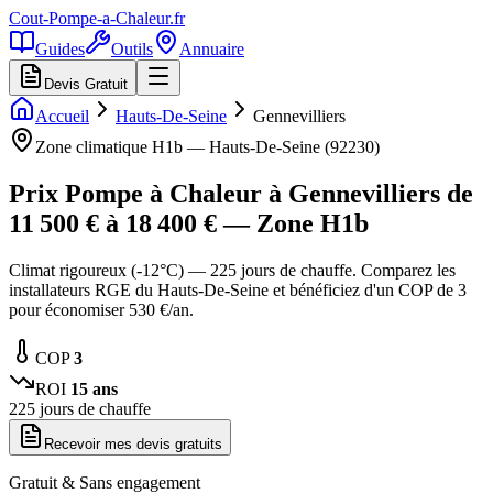
Cout-Pompe-a-Chaleur
.fr
Guides
Outils
Annuaire
Devis Gratuit
Accueil
Hauts-De-Seine
Gennevilliers
Zone climatique
H1b
—
Hauts-De-Seine
(
92230
)
Prix Pompe à Chaleur à
Gennevilliers
de
11 500
€ à
18 400
€ — Zone
H1b
Climat rigoureux (-12°C) — 225 jours de chauffe. Comparez les
installateurs RGE du Hauts-De-Seine et bénéficiez d'un COP de 3
pour économiser 530 €/an.
COP
3
ROI
15
ans
225
jours de chauffe
Recevoir mes devis gratuits
Gratuit & Sans engagement