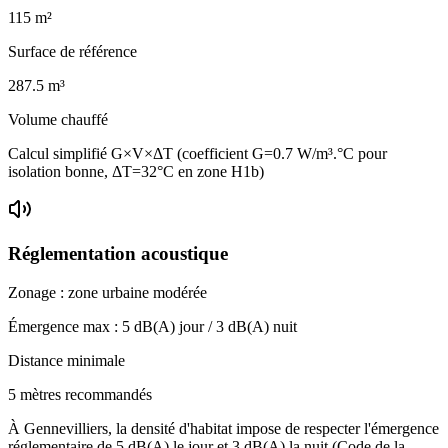
115
m²
Surface de référence
287.5
m³
Volume chauffé
Calcul simplifié G×V×ΔT (coefficient G=0.7 W/m³.°C pour
isolation bonne, ΔT=32°C en zone H1b)
Réglementation acoustique
Zonage :
zone urbaine modérée
Émergence max :
5
dB(A) jour /
3
dB(A) nuit
Distance minimale
5 mètres recommandés
À Gennevilliers, la densité d'habitat impose de respecter l'émergence
réglementaire de 5 dB(A) le jour et 3 dB(A) la nuit (Code de la