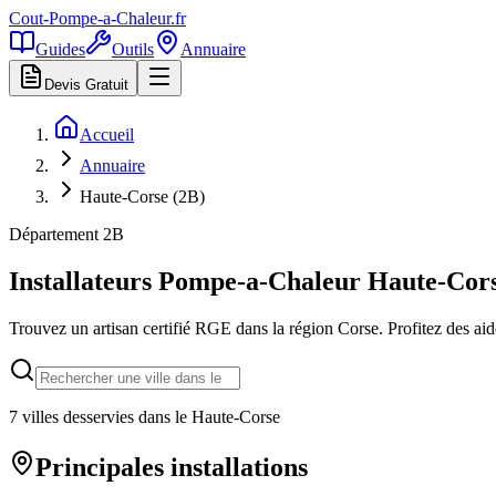
Cout-Pompe-a-Chaleur
.fr
Guides
Outils
Annuaire
Devis Gratuit
Accueil
Annuaire
Haute-Corse (2B)
Département
2B
Installateurs Pompe-a-Chaleur
Haute-Cor
Trouvez un artisan certifié RGE dans la région
Corse
. Profitez des a
7
villes desservies dans le
Haute-Corse
Principales installations