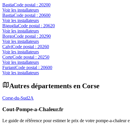
Bastia
Code postal :
20200
Voir les installateurs
Bastia
Code postal :
20600
Voir les installateurs
Biguglia
Code postal :
20620
Voir les installateurs
Borgo
Code postal :
20290
Voir les installateurs
Calvi
Code postal :
20260
Voir les installateurs
Corte
Code postal :
20250
Voir les installateurs
Furiani
Code postal :
20600
Voir les installateurs
Autres départements en
Corse
Corse-du-Sud
2A
Cout-Pompe-a-Chaleur
.fr
Le guide de référence pour estimer le prix de votre pompe-a-chaleur