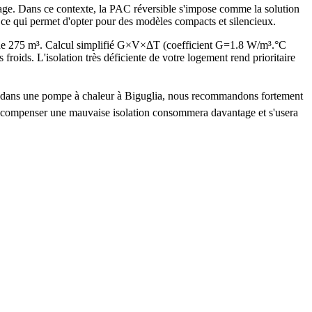
fage. Dans ce contexte, la PAC réversible s'impose comme la solution
, ce qui permet d'opter pour des modèles compacts et silencieux.
 de 275 m³. Calcul simplifié G×V×ΔT (coefficient G=1.8 W/m³.°C
ds. L'isolation très déficiente de votre logement rend prioritaire
tir dans une pompe à chaleur à Biguglia, nous recommandons fortement
ur compenser une mauvaise isolation consommera davantage et s'usera