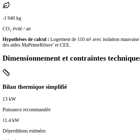
-
1 940
kg
CO₂ évité / an
Hypothèses de calcul :
Logement de
110
m² avec isolation
mauvaise
des aides MaPrimeRénov' et CEE.
Dimensionnement et contraintes technique
Bilan thermique simplifié
13
kW
Puissance recommandée
11.4
kW
Déperditions estimées