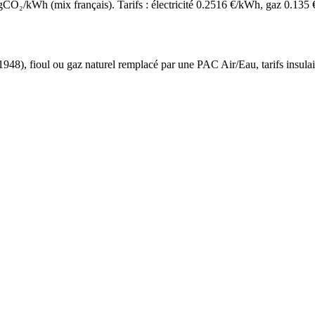
O₂/kWh (mix français). Tarifs : électricité
0.2516
€/kWh, gaz
0.135
 1948
),
fioul ou gaz naturel
remplacé par une PAC Air/Eau,
tarifs insula