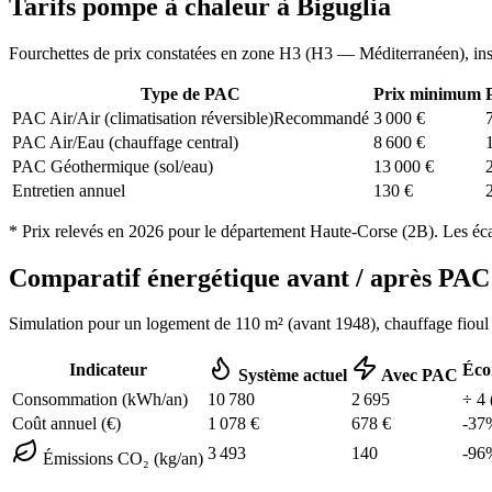
Tarifs pompe à chaleur à
Biguglia
Fourchettes de prix constatées en zone
H3
(
H3 — Méditerranéen
), in
Type de PAC
Prix minimum
PAC Air/Air (climatisation réversible)
Recommandé
3 000
€
PAC Air/Eau (chauffage central)
8 600
€
PAC Géothermique (sol/eau)
13 000
€
Entretien annuel
130
€
* Prix relevés en
2026
pour le département
Haute-Corse
(
2B
). Les éc
Comparatif énergétique avant / après P
Simulation pour un logement de
110
m² (
avant 1948
), chauffage
fioul
Indicateur
Éco
Système actuel
Avec PAC
Consommation (kWh/an)
10 780
2 695
÷
4
Coût annuel (€)
1 078
€
678
€
-
37
3 493
140
-
96
Émissions CO₂ (kg/an)