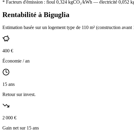
* Facteurs d'émission :
fioul 0,324
kgCO₂/kWh — électricité 0,052 kgC
Rentabilité à
Biguglia
Estimation basée sur un logement type de
110
m² (construction
avant
400
€
Économie / an
15
ans
Retour sur invest.
2 000
€
Gain net sur 15 ans