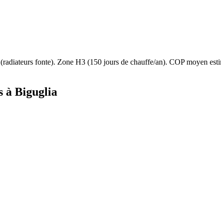
(
radiateurs fonte
). Zone
H3
(
150
jours de chauffe/an). COP moyen es
s à
Biguglia