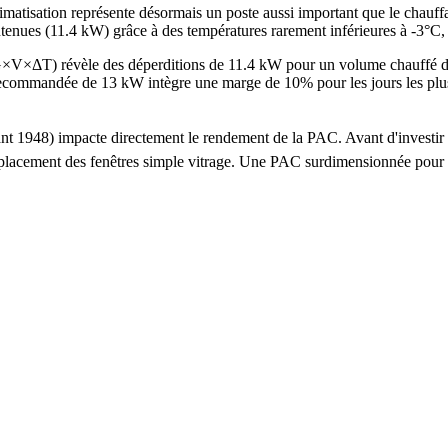
imatisation représente désormais un poste aussi important que le chauf
ontenues (11.4 kW) grâce à des températures rarement inférieures à -3°C
e G×V×ΔT) révèle des déperditions de 11.4 kW pour un volume chauffé
mandée de 13 kW intègre une marge de 10% pour les jours les plus froi
avant 1948) impacte directement le rendement de la PAC. Avant d'inves
e remplacement des fenêtres simple vitrage. Une PAC surdimensionnée po