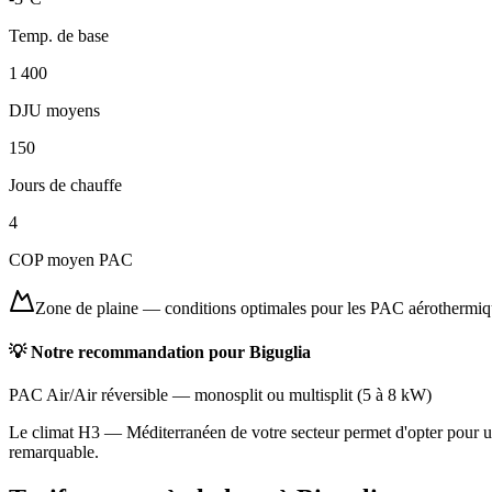
Temp. de base
1 400
DJU moyens
150
Jours de chauffe
4
COP moyen PAC
Zone de plaine
—
conditions optimales pour les PAC aérothermi
💡 Notre recommandation pour
Biguglia
PAC Air/Air réversible
—
monosplit ou multisplit
(
5 à 8 kW
)
Le climat H3 — Méditerranéen de votre secteur permet d'opter pour une
remarquable.