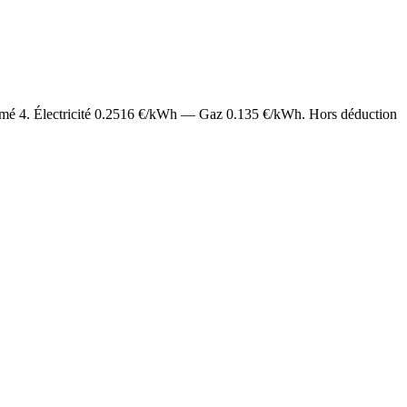
timé
4
. Électricité
0.2516
€/kWh — Gaz
0.135
€/kWh. Hors déduction