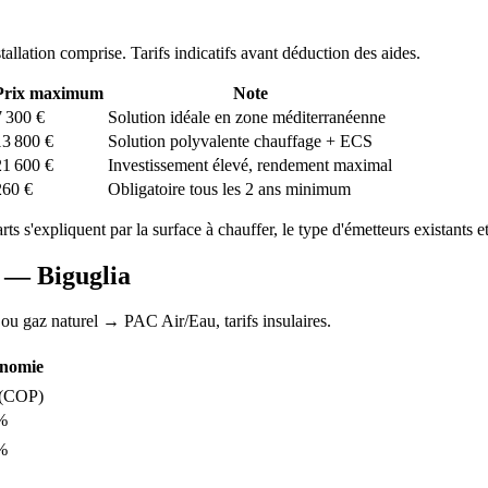
stallation comprise. Tarifs indicatifs avant déduction des aides.
Prix maximum
Note
7 300
€
Solution idéale en zone méditerranéenne
13 800
€
Solution polyvalente chauffage + ECS
21 600
€
Investissement élevé, rendement maximal
260
€
Obligatoire tous les 2 ans minimum
arts s'expliquent par la surface à chauffer, le type d'émetteurs existants et
AC —
Biguglia
 ou gaz naturel
→ PAC Air/Eau,
tarifs insulaires
.
nomie
(COP)
%
%