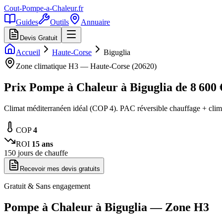
Cout-Pompe-a-Chaleur
.fr
Guides
Outils
Annuaire
Devis Gratuit
Accueil
Haute-Corse
Biguglia
Zone climatique
H3
—
Haute-Corse
(
20620
)
Prix Pompe à Chaleur à
Biguglia
de
8 600
Climat méditerranéen idéal (COP 4). PAC réversible chauffage + clim
COP
4
ROI
15
ans
150
jours de chauffe
Recevoir mes devis gratuits
Gratuit & Sans engagement
Pompe à Chaleur à
Biguglia
— Zone
H3