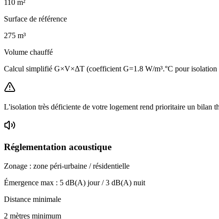
110
m²
Surface de référence
275
m³
Volume chauffé
Calcul simplifié G×V×ΔT (coefficient G=1.8 W/m³.°C pour isolatio
L'isolation très déficiente de votre logement rend prioritaire un bilan 
Réglementation acoustique
Zonage :
zone péri-urbaine / résidentielle
Émergence max :
5
dB(A) jour /
3
dB(A) nuit
Distance minimale
2 mètres minimum