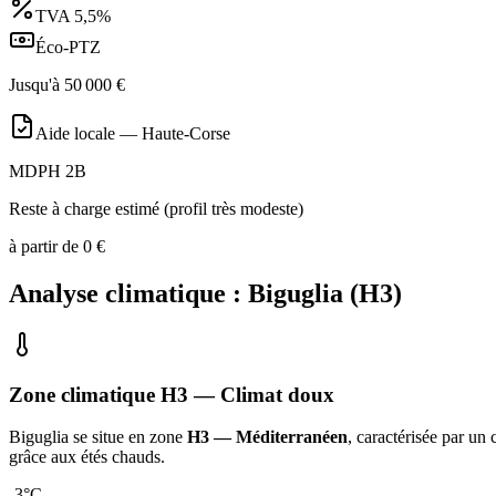
TVA
5,5%
Éco-PTZ
Jusqu'à
50 000
€
Aide locale —
Haute-Corse
MDPH 2B
Reste à charge estimé (profil très modeste)
à partir de
0
€
Analyse climatique :
Biguglia
(
H3
)
Zone climatique
H3
— Climat
doux
Biguglia
se situe en zone
H3 — Méditerranéen
, caractérisée par un
grâce aux étés chauds
.
-3
°C