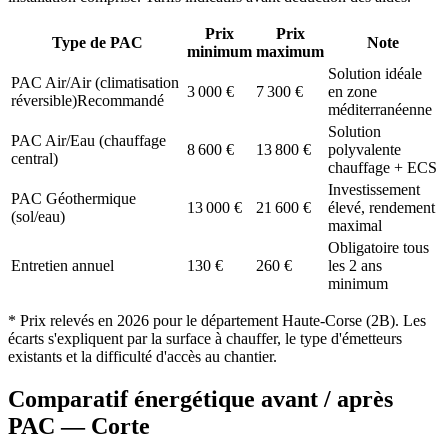
Prix
Prix
Type de PAC
Note
minimum
maximum
Solution idéale
PAC Air/Air (climatisation
3 000
€
7 300
€
en zone
réversible)
Recommandé
méditerranéenne
Solution
PAC Air/Eau (chauffage
8 600
€
13 800
€
polyvalente
central)
chauffage + ECS
Investissement
PAC Géothermique
13 000
€
21 600
€
élevé, rendement
(sol/eau)
maximal
Obligatoire tous
Entretien annuel
130
€
260
€
les 2 ans
minimum
* Prix relevés en
2026
pour le département
Haute-Corse
(
2B
). Les
écarts s'expliquent par la surface à chauffer, le type d'émetteurs
existants et la difficulté d'accès au chantier.
Comparatif énergétique avant / après
PAC —
Corte