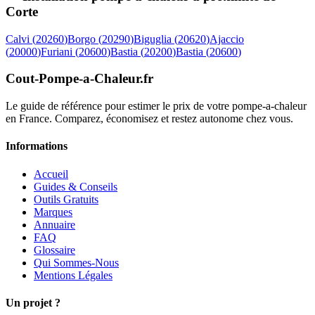
Corte
Calvi
(
20260
)
Borgo
(
20290
)
Biguglia
(
20620
)
Ajaccio
(
20000
)
Furiani
(
20600
)
Bastia
(
20200
)
Bastia
(
20600
)
Cout-Pompe-a-Chaleur
.fr
Le guide de référence pour estimer le prix de votre pompe-a-chaleur
en France. Comparez, économisez et restez autonome chez vous.
Informations
Accueil
Guides & Conseils
Outils Gratuits
Marques
Annuaire
FAQ
Glossaire
Qui Sommes-Nous
Mentions Légales
Un projet ?