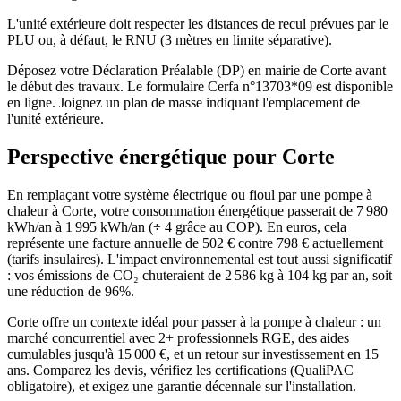
L'unité extérieure doit respecter les distances de recul prévues par le
PLU ou, à défaut, le RNU (3 mètres en limite séparative).
Déposez votre Déclaration Préalable (DP) en mairie de Corte avant
le début des travaux. Le formulaire Cerfa n°13703*09 est disponible
en ligne. Joignez un plan de masse indiquant l'emplacement de
l'unité extérieure.
Perspective énergétique pour
Corte
En remplaçant votre système électrique ou fioul par une pompe à
chaleur à Corte, votre consommation énergétique passerait de 7 980
kWh/an à 1 995 kWh/an (÷ 4 grâce au COP). En euros, cela
représente une facture annuelle de 502 € contre 798 € actuellement
(tarifs insulaires). L'impact environnemental est tout aussi significatif
: vos émissions de CO₂ chuteraient de 2 586 kg à 104 kg par an, soit
une réduction de 96%.
Corte offre un contexte idéal pour passer à la pompe à chaleur : un
marché concurrentiel avec 2+ professionnels RGE, des aides
cumulables jusqu'à 15 000 €, et un retour sur investissement en 15
ans. Comparez les devis, vérifiez les certifications (QualiPAC
obligatoire), et exigez une garantie décennale sur l'installation.