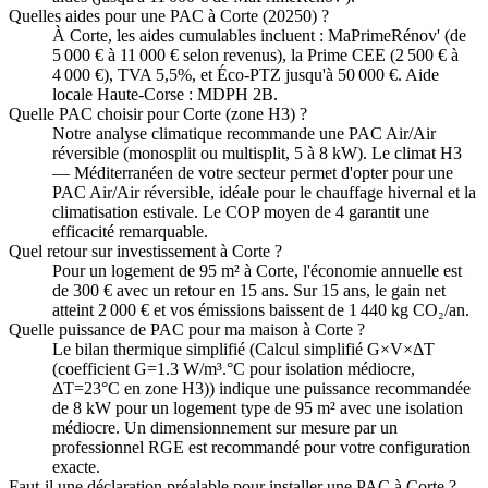
Quelles aides pour une PAC à Corte (20250) ?
À Corte, les aides cumulables incluent : MaPrimeRénov' (de
5 000 € à 11 000 € selon revenus), la Prime CEE (2 500 € à
4 000 €), TVA 5,5%, et Éco-PTZ jusqu'à 50 000 €. Aide
locale Haute-Corse : MDPH 2B.
Quelle PAC choisir pour Corte (zone H3) ?
Notre analyse climatique recommande une PAC Air/Air
réversible (monosplit ou multisplit, 5 à 8 kW). Le climat H3
— Méditerranéen de votre secteur permet d'opter pour une
PAC Air/Air réversible, idéale pour le chauffage hivernal et la
climatisation estivale. Le COP moyen de 4 garantit une
efficacité remarquable.
Quel retour sur investissement à Corte ?
Pour un logement de 95 m² à Corte, l'économie annuelle est
de 300 € avec un retour en 15 ans. Sur 15 ans, le gain net
atteint 2 000 € et vos émissions baissent de 1 440 kg CO₂/an.
Quelle puissance de PAC pour ma maison à Corte ?
Le bilan thermique simplifié (Calcul simplifié G×V×ΔT
(coefficient G=1.3 W/m³.°C pour isolation médiocre,
ΔT=23°C en zone H3)) indique une puissance recommandée
de 8 kW pour un logement type de 95 m² avec une isolation
médiocre. Un dimensionnement sur mesure par un
professionnel RGE est recommandé pour votre configuration
exacte.
Faut-il une déclaration préalable pour installer une PAC à Corte ?