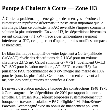
Pompe à Chaleur à
Corte
— Zone
H3
À Corte, la problématique énergétique des ménages a évolué : la
climatisation représente désormais un poste aussi important que le
chauffage. Dans ce contexte, la PAC réversible s'impose comme la
solution la plus rationnelle. En zone H3, les déperditions hivernales
restent contenues (7.1 kW) grâce à des températures rarement
inférieures à -3°C, ce qui permet d'opter pour des modèles compacts
et silencieux.
Le bilan thermique simplifié de votre logement à Corte (méthode
G×V×ΔT) révèle des déperditions de 7.1 kW pour un volume
chauffé de 237.5 m³. Calcul simplifié G×V×ΔT (coefficient G=1.3
W/m³.°C pour isolation médiocre, ΔT=23°C en zone H3). La
puissance PAC recommandée de 8 kW intègre une marge de 10%
pour les jours les plus froids. Ce dimensionnement convient à la
majorité des configurations rencontrées à Corte.
Le niveau d'isolation médiocre typique des constructions 1948-1975
à Corte augmente les déperditions de 20% par rapport à la norme
actuelle. Un artisan RGE sérieux proposera systématiquement un
bouquet de travaux : isolation + PAC, éligible à MaPrimeRénov'
Parcours Accompagné avec un bonus de financement pouvant