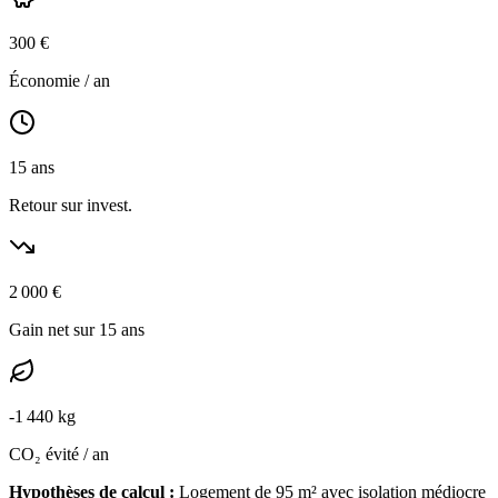
300
€
Économie / an
15
ans
Retour sur invest.
2 000
€
Gain net sur 15 ans
-
1 440
kg
CO₂ évité / an
Hypothèses de calcul :
Logement de
95
m² avec isolation
médiocre