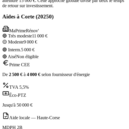
atteindre 15 000 €. Cette approche globale divise par deux le temps
de retour sur investissement.
Aides à
Corte
(
20250
)
MaPrimeRénov'
🔵 Très modeste
11 000
€
🟡 Modeste
9 000
€
🟣 Interm.
5 000
€
🔴 Aisé
Non éligible
Prime CEE
De
2 500
€
à
4 000
€
selon fournisseur d'énergie
TVA
5,5%
Éco-PTZ
Jusqu'à
50 000
€
Aide locale —
Haute-Corse
MDPH 2B