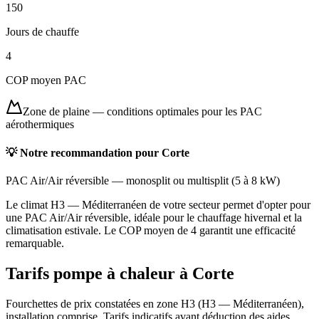
150
Jours de chauffe
4
COP moyen PAC
Zone de plaine
—
conditions optimales pour les PAC
aérothermiques
💡 Notre recommandation pour
Corte
PAC Air/Air réversible
—
monosplit ou multisplit
(
5 à 8 kW
)
Le climat H3 — Méditerranéen de votre secteur permet d'opter pour
une PAC Air/Air réversible, idéale pour le chauffage hivernal et la
climatisation estivale. Le COP moyen de 4 garantit une efficacité
remarquable.
Tarifs pompe à chaleur à
Corte
Fourchettes de prix constatées en zone
H3
(
H3 — Méditerranéen
),
installation comprise. Tarifs indicatifs avant déduction des aides.