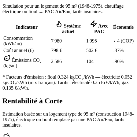
Simulation pour un logement de
95
m² (
1948-1975
), chauffage
électrique ou fioul
→ PAC Air/Eau,
tarifs insulaires
.
Système
Avec
Indicateur
Économie
actuel
PAC
Consommation
7 980
1 995
÷
4
(COP)
(kWh/an)
Coût annuel (€)
798
€
502
€
-
37
%
Émissions CO₂
2 586
104
-
96
%
(kg/an)
* Facteurs d'émission :
fioul 0,324
kgCO₂/kWh — électricité 0,052
kgCO₂/kWh (mix français). Tarifs : électricité
0.2516
€/kWh, gaz
0.135
€/kWh.
Rentabilité à
Corte
Estimation basée sur un logement type de
95
m² (construction
1948-
1975
),
électrique ou fioul
remplacé par une PAC Air/Eau,
tarifs
insulaires
.