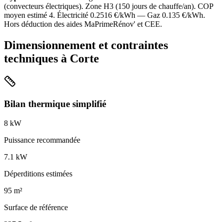
(
convecteurs électriques
). Zone
H3
(
150
jours de chauffe/an). COP
moyen estimé
4
. Électricité
0.2516
€/kWh — Gaz
0.135
€/kWh.
Hors déduction des aides MaPrimeRénov' et CEE.
Dimensionnement et contraintes
techniques à
Corte
Bilan thermique simplifié
8
kW
Puissance recommandée
7.1
kW
Déperditions estimées
95
m²
Surface de référence