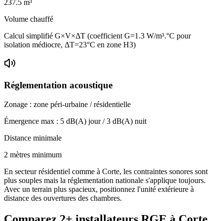
237.5
m³
Volume chauffé
Calcul simplifié G×V×ΔT (coefficient G=1.3 W/m³.°C pour
isolation médiocre, ΔT=23°C en zone H3)
Réglementation acoustique
Zonage :
zone péri-urbaine / résidentielle
Émergence max :
5
dB(A) jour /
3
dB(A) nuit
Distance minimale
2 mètres minimum
En secteur résidentiel comme à Corte, les contraintes sonores sont
plus souples mais la réglementation nationale s'applique toujours.
Avec un terrain plus spacieux, positionnez l'unité extérieure à
distance des ouvertures des chambres.
Comparez
2+
installateurs RGE à
Corte