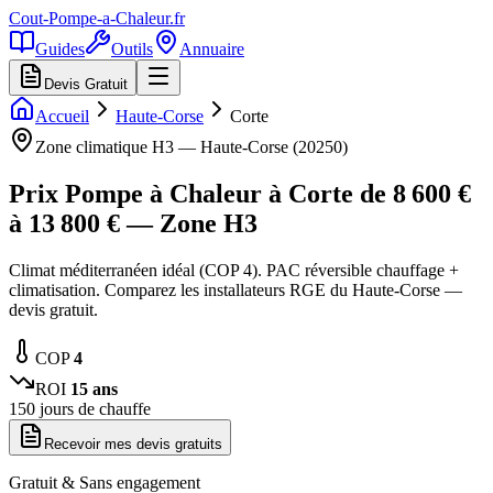
Cout-Pompe-a-Chaleur
.fr
Guides
Outils
Annuaire
Devis Gratuit
Accueil
Haute-Corse
Corte
Zone climatique
H3
—
Haute-Corse
(
20250
)
Prix Pompe à Chaleur à
Corte
de
8 600
€
à
13 800
€ — Zone
H3
Climat méditerranéen idéal (COP 4). PAC réversible chauffage +
climatisation. Comparez les installateurs RGE du Haute-Corse —
devis gratuit.
COP
4
ROI
15
ans
150
jours de chauffe
Recevoir mes devis gratuits
Gratuit & Sans engagement