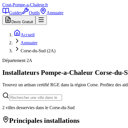
Cout-Pompe-a-Chaleur
.fr
Guides
Outils
Annuaire
Devis Gratuit
Accueil
Annuaire
Corse-du-Sud (2A)
Département
2A
Installateurs Pompe-a-Chaleur
Corse-du-
Trouvez un artisan certifié RGE dans la région
Corse
. Profitez des a
2
villes desservies dans le
Corse-du-Sud
Principales installations