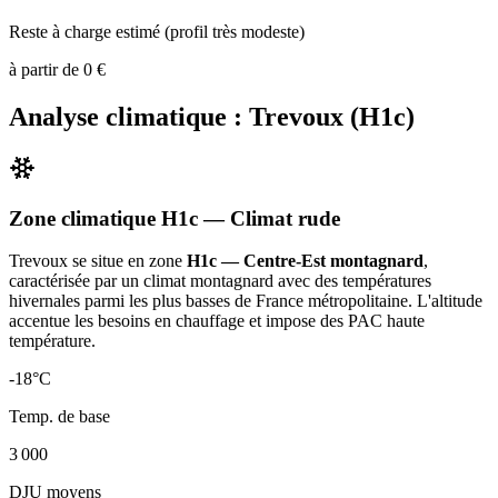
Reste à charge estimé (profil très modeste)
à partir de
0
€
Analyse climatique :
Trevoux
(
H1c
)
Zone climatique
H1c
— Climat
rude
Trevoux
se situe en zone
H1c — Centre-Est montagnard
,
caractérisée par un
climat montagnard avec des températures
hivernales parmi les plus basses de France métropolitaine. L'altitude
accentue les besoins en chauffage et impose des PAC haute
température
.
-18
°C
Temp. de base
3 000
DJU moyens