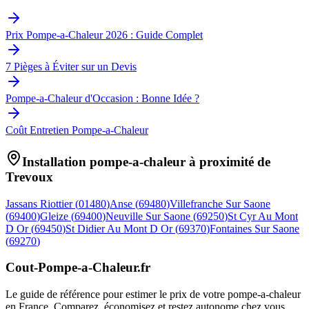
Prix Pompe-a-Chaleur 2026 : Guide Complet
7 Pièges à Éviter sur un Devis
Pompe-a-Chaleur d'Occasion : Bonne Idée ?
Coût Entretien Pompe-a-Chaleur
Installation pompe-a-chaleur à proximité de
Trevoux
Jassans Riottier
(
01480
)
Anse
(
69480
)
Villefranche Sur Saone
(
69400
)
Gleize
(
69400
)
Neuville Sur Saone
(
69250
)
St Cyr Au Mont
D Or
(
69450
)
St Didier Au Mont D Or
(
69370
)
Fontaines Sur Saone
(
69270
)
Cout-Pompe-a-Chaleur
.fr
Le guide de référence pour estimer le prix de votre pompe-a-chaleur
en France. Comparez, économisez et restez autonome chez vous.