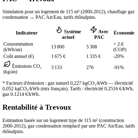
Simulation pour un logement de
115
m² (
2000-2012
), chauffage
gaz
condensation
→ PAC Air/Eau,
tarifs rhônalpins
.
Système
Avec
Indicateur
Économie
actuel
PAC
Consommation
÷
2.6
13 800
5 308
(kWh/an)
(COP)
Coût annuel (€)
1 675
€
1 335
€
-
20
%
Émissions CO₂
3 133
276
-
91
%
(kg/an)
* Facteurs d'émission :
gaz naturel 0,227
kgCO₂/kWh — électricité
0,052 kgCO₂/kWh (mix français). Tarifs : électricité
0.2516
€/kWh,
gaz
0.1214
€/kWh.
Rentabilité à
Trevoux
Estimation basée sur un logement type de
115
m² (construction
2000-2012
),
gaz condensation
remplacé par une PAC Air/Eau,
tarifs
rhônalpins
.