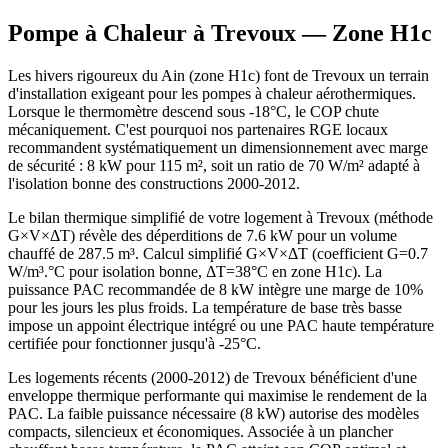
Pompe à Chaleur à
Trevoux
— Zone
H1c
Les hivers rigoureux du Ain (zone H1c) font de Trevoux un terrain
d'installation exigeant pour les pompes à chaleur aérothermiques.
Lorsque le thermomètre descend sous -18°C, le COP chute
mécaniquement. C'est pourquoi nos partenaires RGE locaux
recommandent systématiquement un dimensionnement avec marge
de sécurité : 8 kW pour 115 m², soit un ratio de 70 W/m² adapté à
l'isolation bonne des constructions 2000-2012.
Le bilan thermique simplifié de votre logement à Trevoux (méthode
G×V×ΔT) révèle des déperditions de 7.6 kW pour un volume
chauffé de 287.5 m³. Calcul simplifié G×V×ΔT (coefficient G=0.7
W/m³.°C pour isolation bonne, ΔT=38°C en zone H1c). La
puissance PAC recommandée de 8 kW intègre une marge de 10%
pour les jours les plus froids. La température de base très basse
impose un appoint électrique intégré ou une PAC haute température
certifiée pour fonctionner jusqu'à -25°C.
Les logements récents (2000-2012) de Trevoux bénéficient d'une
enveloppe thermique performante qui maximise le rendement de la
PAC. La faible puissance nécessaire (8 kW) autorise des modèles
compacts, silencieux et économiques. Associée à un plancher