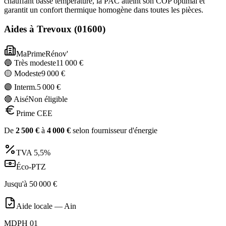
chauffant basse température, la PAC atteint son COP optimal et
garantit un confort thermique homogène dans toutes les pièces.
Aides à
Trevoux
(
01600
)
MaPrimeRénov'
🔵 Très modeste
11 000
€
🟡 Modeste
9 000
€
🟣 Interm.
5 000
€
🔴 Aisé
Non éligible
Prime CEE
De
2 500
€
à
4 000
€
selon fournisseur d'énergie
TVA
5,5%
Éco-PTZ
Jusqu'à
50 000
€
Aide locale —
Ain
MDPH 01