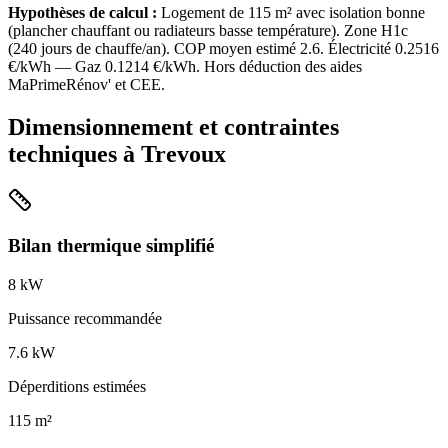
Hypothèses de calcul :
Logement de
115
m² avec isolation
bonne
(
plancher chauffant ou radiateurs basse température
). Zone
H1c
(
240
jours de chauffe/an). COP moyen estimé
2.6
. Électricité
0.2516
€/kWh — Gaz
0.1214
€/kWh. Hors déduction des aides
MaPrimeRénov' et CEE.
Dimensionnement et contraintes
techniques à
Trevoux
Bilan thermique simplifié
8
kW
Puissance recommandée
7.6
kW
Déperditions estimées
115
m²