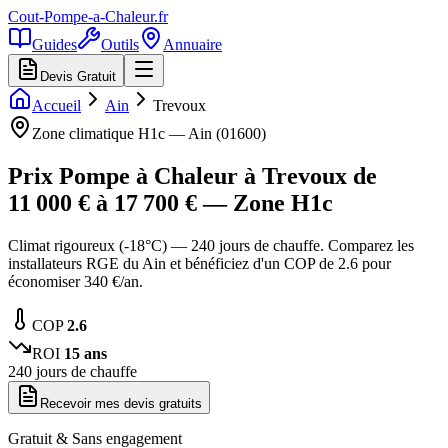
Cout-Pompe-a-Chaleur
.fr
Guides
Outils
Annuaire
Devis Gratuit
Accueil
Ain
Trevoux
Zone climatique
H1c
—
Ain
(
01600
)
Prix Pompe à Chaleur à
Trevoux
de
11 000
€ à
17 700
€ — Zone
H1c
Climat rigoureux (-18°C) — 240 jours de chauffe. Comparez les
installateurs RGE du Ain et bénéficiez d'un COP de 2.6 pour
économiser 340 €/an.
COP
2.6
ROI
15
ans
240
jours de chauffe
Recevoir mes devis gratuits
Gratuit & Sans engagement