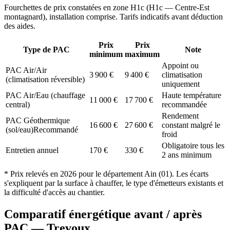
Fourchettes de prix constatées en zone
H1c
(
H1c — Centre-Est
montagnard
), installation comprise. Tarifs indicatifs avant déduction
des aides.
Prix
Prix
Type de PAC
Note
minimum
maximum
Appoint ou
PAC Air/Air
3 900
€
9 400
€
climatisation
(climatisation réversible)
uniquement
PAC Air/Eau (chauffage
Haute température
11 000
€
17 700
€
central)
recommandée
Rendement
PAC Géothermique
16 600
€
27 600
€
constant malgré le
(sol/eau)
Recommandé
froid
Obligatoire tous les
Entretien annuel
170
€
330
€
2 ans minimum
* Prix relevés en
2026
pour le département
Ain
(
01
). Les écarts
s'expliquent par la surface à chauffer, le type d'émetteurs existants et
la difficulté d'accès au chantier.
Comparatif énergétique avant / après
PAC —
Trevoux