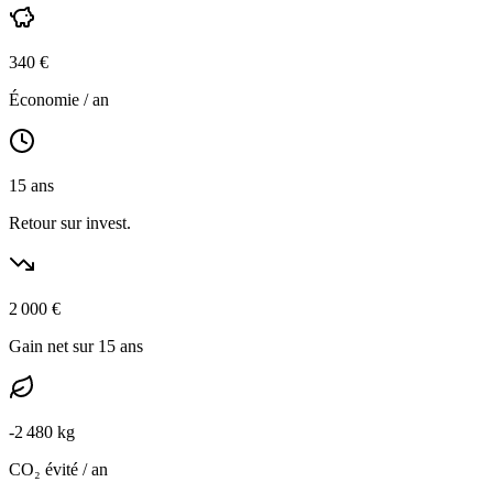
340
€
Économie / an
15
ans
Retour sur invest.
2 000
€
Gain net sur 15 ans
-
2 480
kg
CO₂ évité / an