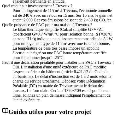
également pertinente en altitude.
Quel retour sur investissement à Trevoux ?
Pour un logement de 115 m² à Trevoux, l'économie annuelle
est de 340 € avec un retour en 15 ans. Sur 15 ans, le gain net
atteint 2 000 € et vos émissions baissent de 2 480 kg CO₂/an.
Quelle puissance de PAC pour ma maison à Trevoux ?
Le bilan thermique simplifié (Calcul simplifié G×V×ΔT
(coefficient G=0.7 W/m³.°C pour isolation bonne, ΔT=38°C
en zone H1c)) indique une puissance recommandée de 8 kW
pour un logement type de 115 m² avec une isolation bonne.
La température de base très basse impose un appoint
électrique intégré ou une PAC haute température certifiée
pour fonctionner jusqu'à -25°C.
Faut-il une déclaration préalable pour installer une PAC à Trevoux ?
Oui. L'installation d'une unité extérieure de PAC modifie
l'aspect extérieur du bâtiment (article R421-17 du Code de
l'urbanisme). Le délai d'instruction est de 1 à 2 mois selon la
charge du service urbanisme. Déposez votre Déclaration
Préalable (DP) en mairie de Trevoux avant le début des
travaux. Le formulaire Cerfa n°13703*09 est disponible en
ligne. Joignez un plan de masse indiquant l'emplacement de
l'unité extérieure.
Guides utiles pour votre projet