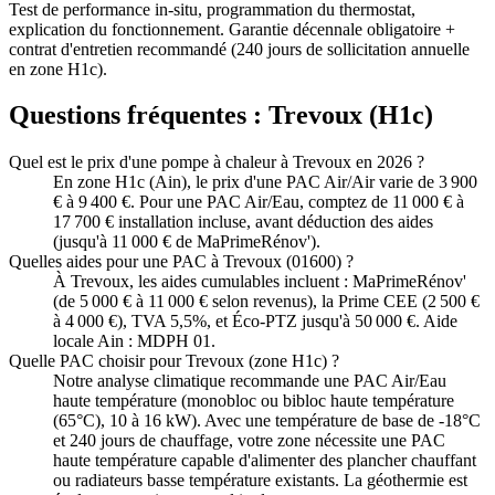
Test de performance in-situ, programmation du thermostat,
explication du fonctionnement. Garantie décennale obligatoire +
contrat d'entretien recommandé (240 jours de sollicitation annuelle
en zone H1c).
Questions fréquentes :
Trevoux
(
H1c
)
Quel est le prix d'une pompe à chaleur à Trevoux en 2026 ?
En zone H1c (Ain), le prix d'une PAC Air/Air varie de 3 900
€ à 9 400 €. Pour une PAC Air/Eau, comptez de 11 000 € à
17 700 € installation incluse, avant déduction des aides
(jusqu'à 11 000 € de MaPrimeRénov').
Quelles aides pour une PAC à Trevoux (01600) ?
À Trevoux, les aides cumulables incluent : MaPrimeRénov'
(de 5 000 € à 11 000 € selon revenus), la Prime CEE (2 500 €
à 4 000 €), TVA 5,5%, et Éco-PTZ jusqu'à 50 000 €. Aide
locale Ain : MDPH 01.
Quelle PAC choisir pour Trevoux (zone H1c) ?
Notre analyse climatique recommande une PAC Air/Eau
haute température (monobloc ou bibloc haute température
(65°C), 10 à 16 kW). Avec une température de base de -18°C
et 240 jours de chauffage, votre zone nécessite une PAC
haute température capable d'alimenter des plancher chauffant
ou radiateurs basse température existants. La géothermie est