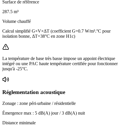
Surface de référence
287.5
m³
Volume chauffé
Calcul simplifié G×V×ΔT (coefficient G=0.7 W/m³.°C pour
isolation bonne, ΔT=38°C en zone H1c)
La température de base très basse impose un appoint électrique
intégré ou une PAC haute température certifiée pour fonctionner
jusqu'à -25°C.
Réglementation acoustique
Zonage :
zone péri-urbaine / résidentielle
Émergence max :
5
dB(A) jour /
3
dB(A) nuit
Distance minimale