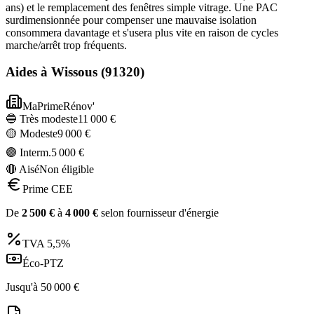
ans) et le remplacement des fenêtres simple vitrage. Une PAC
surdimensionnée pour compenser une mauvaise isolation
consommera davantage et s'usera plus vite en raison de cycles
marche/arrêt trop fréquents.
Aides à
Wissous
(
91320
)
MaPrimeRénov'
🔵 Très modeste
11 000
€
🟡 Modeste
9 000
€
🟣 Interm.
5 000
€
🔴 Aisé
Non éligible
Prime CEE
De
2 500
€
à
4 000
€
selon fournisseur d'énergie
TVA
5,5%
Éco-PTZ
Jusqu'à
50 000
€