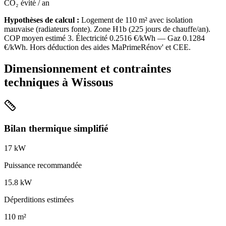
CO₂ évité / an
Hypothèses de calcul :
Logement de
110
m² avec isolation
mauvaise
(
radiateurs fonte
). Zone
H1b
(
225
jours de chauffe/an).
COP moyen estimé
3
. Électricité
0.2516
€/kWh — Gaz
0.1284
€/kWh. Hors déduction des aides MaPrimeRénov' et CEE.
Dimensionnement et contraintes
techniques à
Wissous
Bilan thermique simplifié
17
kW
Puissance recommandée
15.8
kW
Déperditions estimées
110
m²