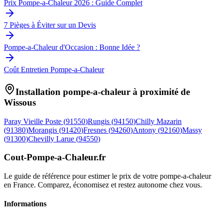
Prix Pompe-a-Chaleur 2026 : Guide Complet
7 Pièges à Éviter sur un Devis
Pompe-a-Chaleur d'Occasion : Bonne Idée ?
Coût Entretien Pompe-a-Chaleur
Installation pompe-a-chaleur à proximité de
Wissous
Paray Vieille Poste
(
91550
)
Rungis
(
94150
)
Chilly Mazarin
(
91380
)
Morangis
(
91420
)
Fresnes
(
94260
)
Antony
(
92160
)
Massy
(
91300
)
Chevilly Larue
(
94550
)
Cout-Pompe-a-Chaleur
.fr
Le guide de référence pour estimer le prix de votre pompe-a-chaleur
en France. Comparez, économisez et restez autonome chez vous.
Informations