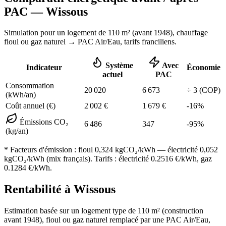
PAC —
Wissous
Simulation pour un logement de
110
m² (
avant 1948
), chauffage
fioul ou gaz naturel
→ PAC Air/Eau,
tarifs franciliens
.
Système
Avec
Indicateur
Économie
actuel
PAC
Consommation
20 020
6 673
÷
3
(COP)
(kWh/an)
Coût annuel (€)
2 002
€
1 679
€
-
16
%
Émissions CO₂
6 486
347
-
95
%
(kg/an)
* Facteurs d'émission :
fioul 0,324
kgCO₂/kWh — électricité 0,052
kgCO₂/kWh (mix français). Tarifs : électricité
0.2516
€/kWh, gaz
0.1284
€/kWh.
Rentabilité à
Wissous
Estimation basée sur un logement type de
110
m² (construction
avant 1948
),
fioul ou gaz naturel
remplacé par une PAC Air/Eau,