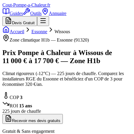
Cout-Pompe-a-Chaleur
.fr
Guides
Outils
Annuaire
Devis Gratuit
Accueil
Essonne
Wissous
Zone climatique
H1b
—
Essonne
(
91320
)
Prix Pompe à Chaleur à
Wissous
de
11 000
€ à
17 700
€ — Zone
H1b
Climat rigoureux (-12°C) — 225 jours de chauffe. Comparez les
installateurs RGE du Essonne et bénéficiez d'un COP de 3 pour
économiser 320 €/an.
COP
3
ROI
15
ans
225
jours de chauffe
Recevoir mes devis gratuits
Gratuit & Sans engagement