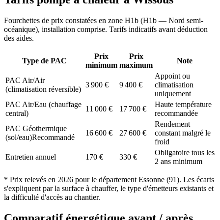
Fourchettes de prix constatées en zone
H1b
(
H1b — Nord semi-
océanique
), installation comprise. Tarifs indicatifs avant déduction
des aides.
Prix
Prix
Type de PAC
Note
minimum
maximum
Appoint ou
PAC Air/Air
3 900
€
9 400
€
climatisation
(climatisation réversible)
uniquement
PAC Air/Eau (chauffage
Haute température
11 000
€
17 700
€
central)
recommandée
Rendement
PAC Géothermique
16 600
€
27 600
€
constant malgré le
(sol/eau)
Recommandé
froid
Obligatoire tous les
Entretien annuel
170
€
330
€
2 ans minimum
* Prix relevés en
2026
pour le département
Essonne
(
91
). Les écarts
s'expliquent par la surface à chauffer, le type d'émetteurs existants et
la difficulté d'accès au chantier.
Comparatif énergétique avant / après