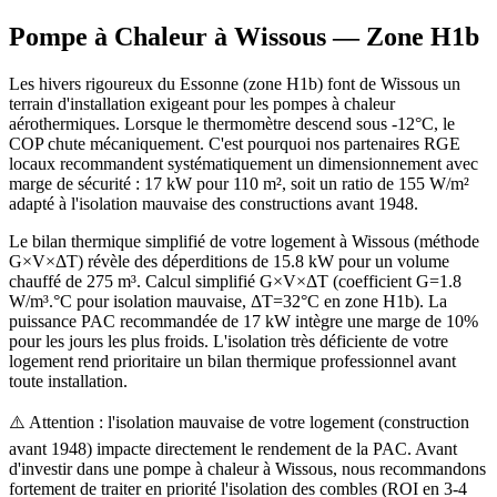
Pompe à Chaleur à
Wissous
— Zone
H1b
Les hivers rigoureux du Essonne (zone H1b) font de Wissous un
terrain d'installation exigeant pour les pompes à chaleur
aérothermiques. Lorsque le thermomètre descend sous -12°C, le
COP chute mécaniquement. C'est pourquoi nos partenaires RGE
locaux recommandent systématiquement un dimensionnement avec
marge de sécurité : 17 kW pour 110 m², soit un ratio de 155 W/m²
adapté à l'isolation mauvaise des constructions avant 1948.
Le bilan thermique simplifié de votre logement à Wissous (méthode
G×V×ΔT) révèle des déperditions de 15.8 kW pour un volume
chauffé de 275 m³. Calcul simplifié G×V×ΔT (coefficient G=1.8
W/m³.°C pour isolation mauvaise, ΔT=32°C en zone H1b). La
puissance PAC recommandée de 17 kW intègre une marge de 10%
pour les jours les plus froids. L'isolation très déficiente de votre
logement rend prioritaire un bilan thermique professionnel avant
toute installation.
⚠️ Attention : l'isolation mauvaise de votre logement (construction
avant 1948) impacte directement le rendement de la PAC. Avant
d'investir dans une pompe à chaleur à Wissous, nous recommandons
fortement de traiter en priorité l'isolation des combles (ROI en 3-4